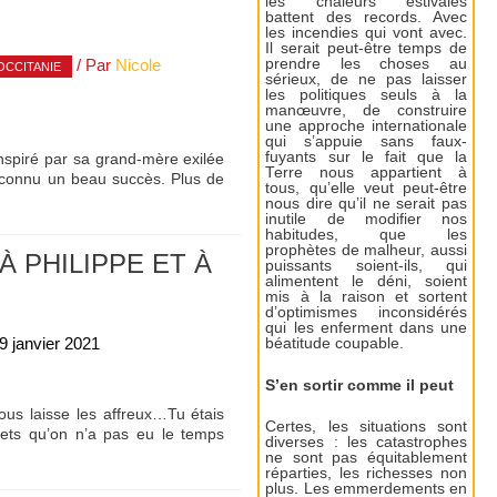
les chaleurs estivales
battent des records. Avec
les incendies qui vont avec.
Il serait peut-être temps de
prendre les choses au
/ Par
Nicole
OCCITANIE
sérieux, de ne pas laisser
les politiques seuls à la
manœuvre, de construire
une approche internationale
qui s’appuie sans faux-
fuyants sur le fait que la
nspiré par sa grand-mère exilée
Terre nous appartient à
 a connu un beau succès. Plus de
tous, qu’elle veut peut-être
nous dire qu’il ne serait pas
inutile de modifier nos
habitudes, que les
prophètes de malheur, aussi
À PHILIPPE ET À
puissants soient-ils, qui
alimentent le déni, soient
mis à la raison et sortent
d’optimismes inconsidérés
qui les enferment dans une
9 janvier 2021
béatitude coupable.
S’en sortir comme il peut
nous laisse les affreux…Tu étais
Certes, les situations sont
jets qu’on n’a pas eu le temps
diverses : les catastrophes
ne sont pas équitablement
réparties, les richesses non
plus. Les emmerdements en