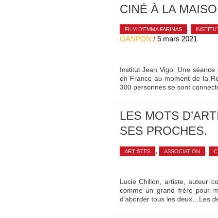
CINÉ À LA MAIS
,
FILM D’EMMA FARINAS
INSTITU
GASPON
/
5 mars 2021
Institut Jean Vigo. Une séance
en France au moment de la Retir
300 personnes se sont connecté
LES MOTS D’ART
SES PROCHES.
,
,
ARTISTES
ASSOCIATION
C
Lucie Chillon, artiste, auteur 
comme un grand frère pour moi
d’aborder tous les deux…Les de