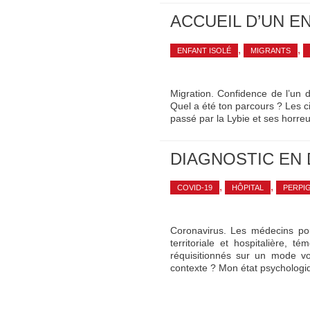
ACCUEIL D’UN E
,
,
ENFANT ISOLÉ
MIGRANTS
Migration. Confidence de l’un d
Quel a été ton parcours ? Les 
passé par la Lybie et ses horreu
DIAGNOSTIC EN 
,
,
COVID-19
HÔPITAL
PERPI
Coronavirus. Les médecins pour
territoriale et hospitalière,
réquisitionnés sur un mode vo
contexte ? Mon état psycholog