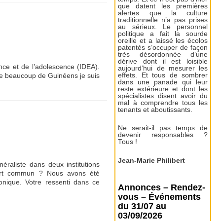
que datent les premières
alertes que la culture
traditionnelle n’a pas prises
au sérieux. Le personnel
politique a fait la sourde
oreille et a laissé les écolos
patentés s’occuper de façon
très désordonnée d’une
dérive dont il est loisible
ance et de l’adolescence (IDEA).
aujourd’hui de mesurer les
effets. Et tous de sombrer
me beaucoup de Guinéens je suis
dans une panade qui leur
reste extérieure et dont les
spécialistes disent avoir du
mal à comprendre tous les
tenants et aboutissants.
Ne serait-il pas temps de
devenir responsables ?
Tous !
Jean-Marie Philibert
éraliste dans deux institutions
effort commun ? Nous avons été
onique. Votre ressenti dans ce
Annonces – Rendez-
vous – Événements
du 31/07 au
03/09/2026