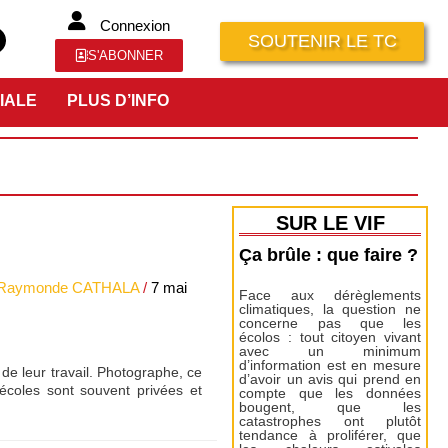
Connexion
SOUTENIR LE TC
S'ABONNER
IALE
PLUS D’INFO
SUR LE VIF
Ça brûle : que faire ?
Raymonde CATHALA
/
7 mai
Face aux dérèglements
climatiques, la question ne
concerne pas que les
écolos : tout citoyen vivant
avec un minimum
d’information est en mesure
 de leur travail. Photographe, ce
d’avoir un avis qui prend en
 écoles sont souvent privées et
compte que les données
bougent, que les
catastrophes ont plutôt
tendance à proliférer, que