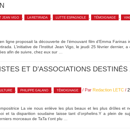
ON
,
,
,
,
T JEAN VIGO
LA RETIRADA
LUTTE ESPAGNOLE
TÉMOIGNAGE
VIA
 en ligne proposait la découverte de l’émouvant film d’Emma Farinas i
ada. L’initiative de l’Institut Jean Vigo, le jeudi 25 février dernier,
es afin de suivre, chez eux sur …
ISTES ET D’ASSOCIATIONS DESTINÉS 
,
,
/ Par
Redaction LETC
/
2
ULTURE
PHILIPPE GALANO
TÉMOIGNAGE
compositrice La vie nous enlève les plus beaux et les plus drôles et 
 et ta disparition soudaine laisse tant d’orphelins.Y a plein de su
rniers morceaux de TaTa t’ont plu …