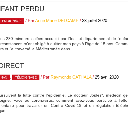
NFANT PERDU
/ Par
Anne Marie DELCAMP
/
23 juillet 2020
TÉMOIGNAGE
es 230 mineurs isolées accueilli par l’Institut départemental de l’enf
circonstances m’ont obligé à quitter mon pays à l’âge de 15 ans. Com
rs et j’ai traversé la Méditerranée dans …
DIRECT
,
/ Par
Raymonde CATHALA
/
25 avril 2020
GNAN
TÉMOIGNAGE
suivent la lutte contre l’épidémie. Le docteur Joides*, médecin gén
 témoigne. Face au coronavirus, comment avez-vous participé à l’
lontaire pour travailler en Centre Covid-19 et en régulation téléph
ique …