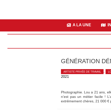
A LA UNE
IN
GÉNÉRATION DÉ
,
ARTISTE PRIVÉE DE TRAVAIL
L
2021
Photographie. Lou a 21 ans, elle
n’est pas un métier facile ! L
extrêmement chères, 21 000 € 