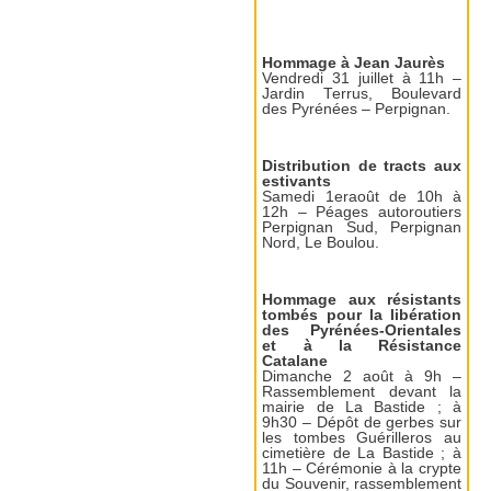
Hommage à Jean Jaurès
Vendredi 31 juillet à 11h –
Jardin Terrus, Boulevard
des Pyrénées – Perpignan.
Distribution de tracts aux
estivants
Samedi 1eraoût de 10h à
12h – Péages autoroutiers
Perpignan Sud, Perpignan
Nord, Le Boulou.
Hommage aux résistants
tombés pour la libération
des Pyrénées-Orientales
et à la Résistance
Catalane
Dimanche 2 août à 9h –
Rassemblement devant la
mairie de La Bastide ; à
9h30 – Dépôt de gerbes sur
les tombes Guérilleros au
cimetière de La Bastide ; à
11h – Cérémonie à la crypte
du Souvenir, rassemblement