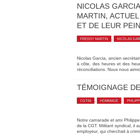
NICOLAS GARCIA
MARTIN, ACTUEL
ET DE LEUR PEI
,
FREDDY MARTIN
NICOLAS GAR
Nicolas Garcia, ancien secréta
à côte, des heures et des heu
réconciliations. Nous nous aimi
TÉMOIGNAGE DE 
,
,
CGT66
HOMMAGE
PHILIP
Notre camarade et ami Philippe 
de la CGT. Militant syndical, il
employeur, qui cherchait à crim