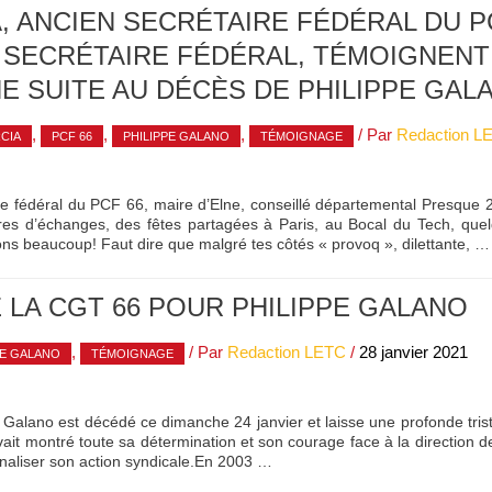
, ANCIEN SECRÉTAIRE FÉDÉRAL DU P
 SECRÉTAIRE FÉDÉRAL, TÉMOIGNENT 
NE SUITE AU DÉCÈS DE PHILIPPE GAL
,
,
,
/ Par
Redaction L
CIA
PCF 66
PHILIPPE GALANO
TÉMOIGNAGE
ire fédéral du PCF 66, maire d’Elne, conseillé départemental Presque 
res d’échanges, des fêtes partagées à Paris, au Bocal du Tech, que
ons beaucoup! Faut dire que malgré tes côtés « provoq », dilettante, …
LA CGT 66 POUR PHILIPPE GALANO
,
/ Par
Redaction LETC
/
28 janvier 2021
PE GALANO
TÉMOIGNAGE
Galano est décédé ce dimanche 24 janvier et laisse une profonde tris
 avait montré toute sa détermination et son courage face à la direction
inaliser son action syndicale.En 2003 …