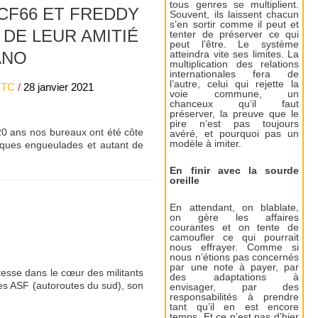
tous genres se multiplient.
CF66 ET FREDDY
Souvent, ils laissent chacun
s’en sortir comme il peut et
DE LEUR AMITIÉ
tenter de préserver ce qui
peut l’être. Le système
ANO
atteindra vite ses limites. La
multiplication des relations
internationales fera de
l’autre, celui qui rejette la
ETC
/
28 janvier 2021
voie commune, un
chanceux qu’il faut
préserver, la preuve que le
pire n’est pas toujours
20 ans nos bureaux ont été côte
avéré, et pourquoi pas un
modèle à imiter.
lques engueulades et autant de
En finir avec la sourde
oreille
En attendant, on blablate,
on gère les affaires
courantes et on tente de
camoufler ce qui pourrait
nous effrayer. Comme si
nous n’étions pas concernés
par une note à payer, par
tesse dans le cœur des militants
des adaptations à
 des ASF (autoroutes du sud), son
envisager, par des
responsabilités à prendre
tant qu’il en est encore
temps. Et ce n’est pas d’hier