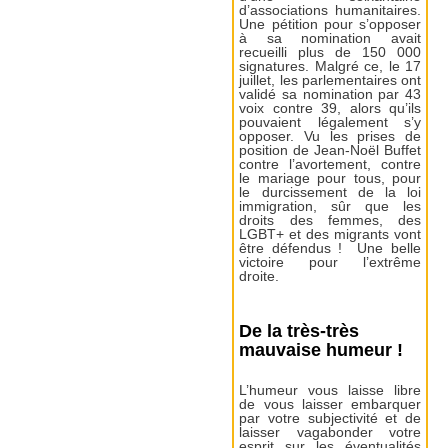
d’associations humanitaires.
Une pétition pour s’opposer
à sa nomination avait
recueilli plus de 150 000
signatures. Malgré ce, le 17
juillet, les parlementaires ont
validé sa nomination par 43
voix contre 39, alors qu’ils
pouvaient légalement s’y
opposer. Vu les prises de
position de Jean-Noël Buffet
contre l’avortement, contre
le mariage pour tous, pour
le durcissement de la loi
immigration, sûr que les
droits des femmes, des
LGBT+ et des migrants vont
être défendus ! Une belle
victoire pour l’extrême
droite.
De la très-très
mauvaise humeur !
L’humeur vous laisse libre
de vous laisser embarquer
par votre subjectivité et de
laisser vagabonder votre
esprit sur les éventualités