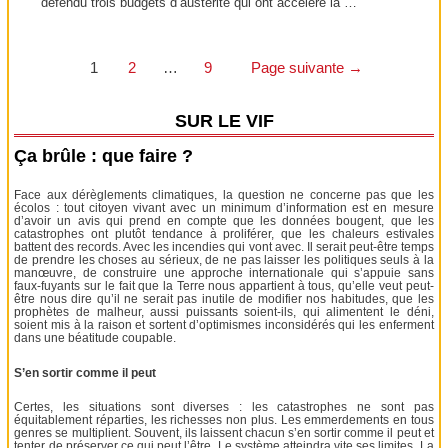
défendu trois budgets d’austérité qui ont accéléré la …
Pagination
1
2
…
9
Page suivante
→
des
SUR LE VIF
publications
Ça brûle : que faire ?
Face aux dérèglements climatiques, la question ne concerne pas que les
écolos : tout citoyen vivant avec un minimum d’information est en mesure
d’avoir un avis qui prend en compte que les données bougent, que les
catastrophes ont plutôt tendance à proliférer, que les chaleurs estivales
battent des records. Avec les incendies qui vont avec. Il serait peut-être temps
de prendre les choses au sérieux, de ne pas laisser les politiques seuls à la
manœuvre, de construire une approche internationale qui s’appuie sans
faux-fuyants sur le fait que la Terre nous appartient à tous, qu’elle veut peut-
être nous dire qu’il ne serait pas inutile de modifier nos habitudes, que les
prophètes de malheur, aussi puissants soient-ils, qui alimentent le déni,
soient mis à la raison et sortent d’optimismes inconsidérés qui les enferment
dans une béatitude coupable.
S’en sortir comme il peut
Certes, les situations sont diverses : les catastrophes ne sont pas
équitablement réparties, les richesses non plus. Les emmerdements en tous
genres se multiplient. Souvent, ils laissent chacun s’en sortir comme il peut et
tenter de préserver ce qui peut l’être. Le système atteindra vite ses limites. La