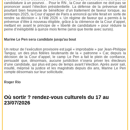
candidature à un pourvoi… Pour le RN , la Cour de cassation ne doit pas se
prononcer avant l’élection présidentielle. La défense de la prévenue était
pourtant bien heureuse de bénéficier d’un traitement de faveur lorsque, au
printemps 2025, la Cour d’appel de Paris a annoncé qu’elle ferait en sorte de
rendre sa décision « à l’été 2026 ». Un régime de faveur qui a permis à la
prévenue d’être à nouveau éligible, grâce à la clémence de la Cour d’appel,
mettant en avant le principe de « liberté de candidature » pour réduire la
peine d’inéligibilité à quinze mois ferme (ainsi que trente avec sursis).
Marine Le Pen sera candidate jusqu’au bout
Un retour de l’exécution provisoire est jugé « improbable » par Jean-Philippe
Tanguy, un des plus fidèles lieutenants de la « patronne » Car, depuis la
décision de la Cour d’appel, le camp Le Pen a fait le plein de confiance,
persuadé que, désormais, aucune juridiction n’osera priver les électeurs
d’une candidate, qui plus est peu de temps avant l’élection. Après avoir sali,
insulté, méprisé la justice et les magistrats depuis dix ans, Marine Le Pen
compte désormais sur leur sollicitude.
Roger Rio
Où sortir ? rendez-vous culturels du 17 au
23/07/2026