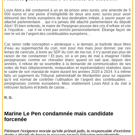
Louis Aliot a été condamné à un an de prison avec sursis, une amende de 5
000 euros et une peine d’inéligibilité de deux ans avec sursis pour avoir
détourné des fonds européens de leur destination initiale, à savoir payer un
attaché parlementaire… qui n’a jamais été attaché parlementaire du député
Aliot ! Et bien entendu, le maire de Perpignan pousse des cris d’orfraie et crie
à l’injustice… car il ne s’est pas enrichi personnellement. Étrange façon de
nier le vol de l’argent des contribuables européens…
Car, selon cette conception « aliotesque », si demain, je barbote deux litres
d’eau au supermarché du coin, non pour moi mais pour donner, par ces
temps de canicule, à boire au SDF du coin de ma rue, il n’y aurait pas plus de
raison de me condamner ! Et puis, on a un peu de mal à imaginer l’édile
perpignanais comme un chevalier blanc quand on sait que, depuis des
années, il refuse de se soumettre à la demande de communication de ses
notes de frais (déplacements, restauration et représentation) réalisées dans
le cadre de son mandat de maire durant les années 2020 à 2024. Il a même
fallu un jugement du Tribunal administratif de Montpellier pour lui rappeler
qu’il est normal de contrôler l’utilisation de l’argent des contribuables …
perpignanais comme européens. Mais visiblement Louis Aliot a du mal à
retrouver factures et tickets de caisse…
R. G.
Marine Le Pen condamnée mais candidate
forcenée
Piétinant l’exigence morale qu’elle prônait jadis, la responsable d’extrême
droite a décidé de forcer le passage jusqu’à l’élection présidentielle.