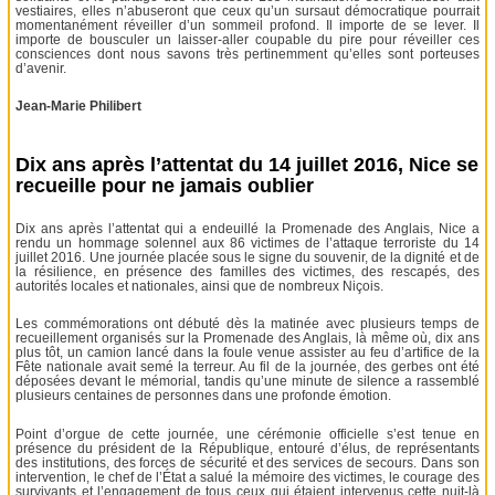
vestiaires, elles n’abuseront que ceux qu’un sursaut démocratique pourrait
momentanément réveiller d’un sommeil profond. Il importe de se lever. Il
importe de bousculer un laisser-aller coupable du pire pour réveiller ces
consciences dont nous savons très pertinemment qu’elles sont porteuses
d’avenir.
Jean-Marie Philibert
Dix ans après l’attentat du 14 juillet 2016, Nice se
recueille pour ne jamais oublier
Dix ans après l’attentat qui a endeuillé la Promenade des Anglais, Nice a
rendu un hommage solennel aux 86 victimes de l’attaque terroriste du 14
juillet 2016. Une journée placée sous le signe du souvenir, de la dignité et de
la résilience, en présence des familles des victimes, des rescapés, des
autorités locales et nationales, ainsi que de nombreux Niçois.
Les commémorations ont débuté dès la matinée avec plusieurs temps de
recueillement organisés sur la Promenade des Anglais, là même où, dix ans
plus tôt, un camion lancé dans la foule venue assister au feu d’artifice de la
Fête nationale avait semé la terreur. Au fil de la journée, des gerbes ont été
déposées devant le mémorial, tandis qu’une minute de silence a rassemblé
plusieurs centaines de personnes dans une profonde émotion.
Point d’orgue de cette journée, une cérémonie officielle s’est tenue en
présence du président de la République, entouré d’élus, de représentants
des institutions, des forces de sécurité et des services de secours. Dans son
intervention, le chef de l’État a salué la mémoire des victimes, le courage des
survivants et l’engagement de tous ceux qui étaient intervenus cette nuit-là