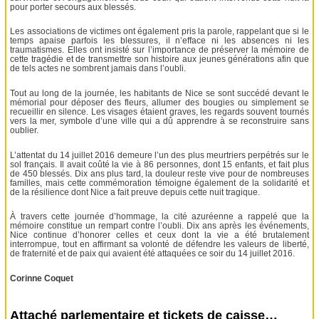
pour porter secours aux blessés.
Les associations de victimes ont également pris la parole, rappelant que si le
temps apaise parfois les blessures, il n’efface ni les absences ni les
traumatismes. Elles ont insisté sur l’importance de préserver la mémoire de
cette tragédie et de transmettre son histoire aux jeunes générations afin que
de tels actes ne sombrent jamais dans l’oubli.
Tout au long de la journée, les habitants de Nice se sont succédé devant le
mémorial pour déposer des fleurs, allumer des bougies ou simplement se
recueillir en silence. Les visages étaient graves, les regards souvent tournés
vers la mer, symbole d’une ville qui a dû apprendre à se reconstruire sans
oublier.
L’attentat du 14 juillet 2016 demeure l’un des plus meurtriers perpétrés sur le
sol français. Il avait coûté la vie à 86 personnes, dont 15 enfants, et fait plus
de 450 blessés. Dix ans plus tard, la douleur reste vive pour de nombreuses
familles, mais cette commémoration témoigne également de la solidarité et
de la résilience dont Nice a fait preuve depuis cette nuit tragique.
À travers cette journée d’hommage, la cité azuréenne a rappelé que la
mémoire constitue un rempart contre l’oubli. Dix ans après les événements,
Nice continue d’honorer celles et ceux dont la vie a été brutalement
interrompue, tout en affirmant sa volonté de défendre les valeurs de liberté,
de fraternité et de paix qui avaient été attaquées ce soir du 14 juillet 2016.
Corinne Coquet
Attaché parlementaire et tickets de caisse…