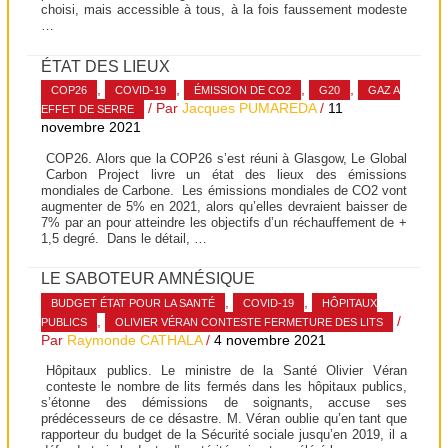
choisi, mais accessible à tous, à la fois faussement modeste
…
ÉTAT DES LIEUX
,
,
,
,
COP26
COVID-19
ÉMISSION DE CO2
G20
GAZ A
/ Par
Jacques PUMAREDA
/
11
EFFET DE SERRE
novembre 2021
COP26. Alors que la COP26 s’est réuni à Glasgow, Le Global
Carbon Project livre un état des lieux des émissions
mondiales de Carbone. Les émissions mondiales de CO2 vont
augmenter de 5% en 2021, alors qu’elles devraient baisser de
7% par an pour atteindre les objectifs d’un réchauffement de +
1,5 degré. Dans le détail, …
LE SABOTEUR AMNÉSIQUE
,
,
BUDGET ÉTAT POUR LA SANTÉ
COVID-19
HÔPITAUX
,
/
PUBLICS
OLIVIER VÉRAN CONTESTE FERMETURE DES LITS
Par
Raymonde CATHALA
/
4 novembre 2021
Hôpitaux publics. Le ministre de la Santé Olivier Véran
conteste le nombre de lits fermés dans les hôpitaux publics,
s’étonne des démissions de soignants, accuse ses
prédécesseurs de ce désastre. M. Véran oublie qu’en tant que
rapporteur du budget de la Sécurité sociale jusqu’en 2019, il a