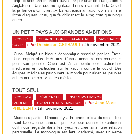
cap de setmana intentant travessar per anar de França fins a
Anglaterra.– Uns que no agafaran la nova variant de la Covid,
la ja famosa Òmicron…– És extraordinari això, com vivim al
ritme d’aquest virus, que fa oblidar tot lo altre; com que ningú
entén …
UN PETIT PAYS AUX GRANDES AMBITIONS
,
,
COVID-19
CUBA GESTION DE LA PANDÉMIE
VACCINATION
/ Par
Dominique GERBAULT
/
25 novembre 2021
COVID
Cuba. Malgré un blocus économique organisé par les États-
Unis depuis plus de 60 ans, Cuba a accompli des prouesses
pour son peuple. Cuba est à la pointe des recherches
médicales en particulier sur le vaccin contre le covid. Des
équipes médicales parcourent le monde pour aider les peuples
qui en ont besoin. Mais les médias …
TOUT SEUL
,
,
COVID-19
DÉMOCRATIE
DISCOURS MACRON
,
/ Par
Jean-Marie
PANDÉMIE
GOUVERNEMENT MACRON
PHILIBERT
/
19 novembre 2021
Macron a parlé… D’abord il y a la forme, elle a du sens. Tout
seul face à une caméra qu’il fixe pour donner le sentiment
qu’il nous regarde dans les yeux et crée ainsi une relation
personnelle. Le monologue est lent, cadencé, avec un verbe