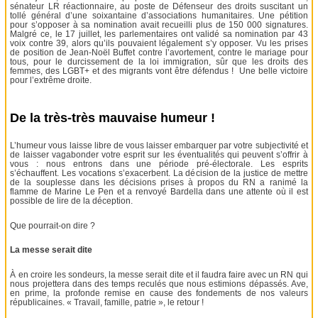
sénateur LR réactionnaire, au poste de Défenseur des droits suscitant un
tollé général d’une soixantaine d’associations humanitaires. Une pétition
pour s’opposer à sa nomination avait recueilli plus de 150 000 signatures.
Malgré ce, le 17 juillet, les parlementaires ont validé sa nomination par 43
voix contre 39, alors qu’ils pouvaient légalement s’y opposer. Vu les prises
de position de Jean-Noël Buffet contre l’avortement, contre le mariage pour
tous, pour le durcissement de la loi immigration, sûr que les droits des
femmes, des LGBT+ et des migrants vont être défendus ! Une belle victoire
pour l’extrême droite.
De la très-très mauvaise humeur !
L’humeur vous laisse libre de vous laisser embarquer par votre subjectivité et
de laisser vagabonder votre esprit sur les éventualités qui peuvent s’offrir à
vous : nous entrons dans une période pré-électorale. Les esprits
s’échauffent. Les vocations s’exacerbent. La décision de la justice de mettre
de la souplesse dans les décisions prises à propos du RN a ranimé la
flamme de Marine Le Pen et a renvoyé Bardella dans une attente où il est
possible de lire de la déception.
Que pourrait-on dire ?
La messe serait dite
À en croire les sondeurs, la messe serait dite et il faudra faire avec un RN qui
nous projettera dans des temps reculés que nous estimions dépassés. Ave,
en prime, la profonde remise en cause des fondements de nos valeurs
républicaines. « Travail, famille, patrie », le retour !