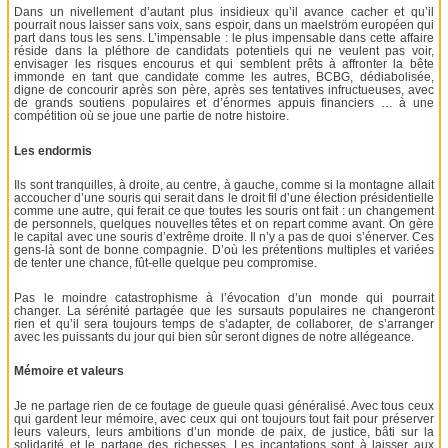
Dans un nivellement d’autant plus insidieux qu’il avance cacher et qu’il
pourrait nous laisser sans voix, sans espoir, dans un maelström européen qui
part dans tous les sens. L’impensable : le plus impensable dans cette affaire
réside dans la pléthore de candidats potentiels qui ne veulent pas voir,
envisager les risques encourus et qui semblent prêts à affronter la bête
immonde en tant que candidate comme les autres, BCBG, dédiabolisée,
digne de concourir après son père, après ses tentatives infructueuses, avec
de grands soutiens populaires et d’énormes appuis financiers … à une
compétition où se joue une partie de notre histoire.
Les endormis
Ils sont tranquilles, à droite, au centre, à gauche, comme si la montagne allait
accoucher d’une souris qui serait dans le droit fil d’une élection présidentielle
comme une autre, qui ferait ce que toutes les souris ont fait : un changement
de personnels, quelques nouvelles têtes et on repart comme avant. On gère
le capital avec une souris d’extrême droite. Il n’y a pas de quoi s’énerver. Ces
gens-là sont de bonne compagnie. D’où les prétentions multiples et variées
de tenter une chance, fût-elle quelque peu compromise.
Pas le moindre catastrophisme à l’évocation d’un monde qui pourrait
changer. La sérénité partagée que les sursauts populaires ne changeront
rien et qu’il sera toujours temps de s’adapter, de collaborer, de s’arranger
avec les puissants du jour qui bien sûr seront dignes de notre allégeance.
Mémoire et valeurs
Je ne partage rien de ce foutage de gueule quasi généralisé. Avec tous ceux
qui gardent leur mémoire, avec ceux qui ont toujours tout fait pour préserver
leurs valeurs, leurs ambitions d’un monde de paix, de justice, bâti sur la
solidarité et le partage des richesses. Les incantations sont à laisser aux