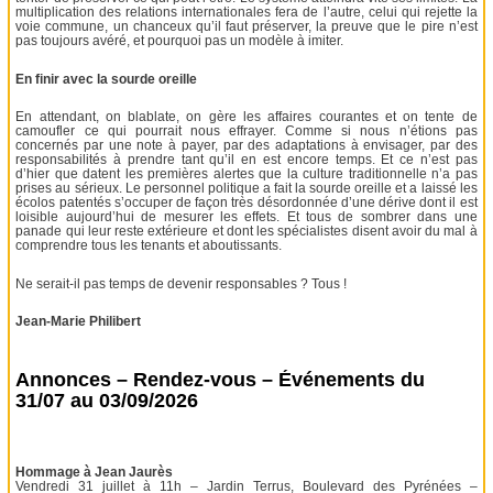
multiplication des relations internationales fera de l’autre, celui qui rejette la
voie commune, un chanceux qu’il faut préserver, la preuve que le pire n’est
pas toujours avéré, et pourquoi pas un modèle à imiter.
En finir avec la sourde oreille
En attendant, on blablate, on gère les affaires courantes et on tente de
camoufler ce qui pourrait nous effrayer. Comme si nous n’étions pas
concernés par une note à payer, par des adaptations à envisager, par des
responsabilités à prendre tant qu’il en est encore temps. Et ce n’est pas
d’hier que datent les premières alertes que la culture traditionnelle n’a pas
prises au sérieux. Le personnel politique a fait la sourde oreille et a laissé les
écolos patentés s’occuper de façon très désordonnée d’une dérive dont il est
loisible aujourd’hui de mesurer les effets. Et tous de sombrer dans une
panade qui leur reste extérieure et dont les spécialistes disent avoir du mal à
comprendre tous les tenants et aboutissants.
Ne serait-il pas temps de devenir responsables ? Tous !
Jean-Marie Philibert
Annonces – Rendez-vous – Événements du
31/07 au 03/09/2026
Hommage à Jean Jaurès
Vendredi 31 juillet à 11h – Jardin Terrus, Boulevard des Pyrénées –