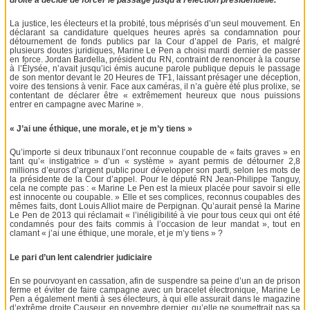
La justice, les électeurs et la probité, tous méprisés d’un seul mouvement. En
déclarant sa candidature quelques heures après sa condamnation pour
détournement de fonds publics par la Cour d’appel de Paris, et malgré
plusieurs doutes juridiques, Marine Le Pen a choisi mardi dernier de passer
en force. Jordan Bardella, président du RN, contraint de renoncer à la course
à l’Élysée, n’avait jusqu’ici émis aucune parole publique depuis le passage
de son mentor devant le 20 Heures de TF1, laissant présager une déception,
voire des tensions à venir. Face aux caméras, il n’a guère été plus prolixe, se
contentant de déclarer être « extrêmement heureux que nous puissions
entrer en campagne avec Marine ».
« J’ai une éthique, une morale, et je m’y tiens »
Qu’importe si deux tribunaux l’ont reconnue coupable de « faits graves » en
tant qu’« instigatrice » d’un « système » ayant permis de détourner 2,8
millions d’euros d’argent public pour développer son parti, selon les mots de
la présidente de la Cour d’appel. Pour le député RN Jean-Philippe Tanguy,
cela ne compte pas : « Marine Le Pen est la mieux placée pour savoir si elle
est innocente ou coupable. » Elle et ses complices, reconnus coupables des
mêmes faits, dont Louis Alliot maire de Perpignan. Qu’aurait pensé la Marine
Le Pen de 2013 qui réclamait « l’inéligibilité à vie pour tous ceux qui ont été
condamnés pour des faits commis à l’occasion de leur mandat », tout en
clamant « j’ai une éthique, une morale, et je m’y tiens » ?
Le pari d’un lent calendrier judiciaire
En se pourvoyant en cassation, afin de suspendre sa peine d’un an de prison
ferme et éviter de faire campagne avec un bracelet électronique, Marine Le
Pen a également menti à ses électeurs, à qui elle assurait dans le magazine
d’extrême droite Causeur, en novembre dernier, qu’elle ne soumettrait pas sa