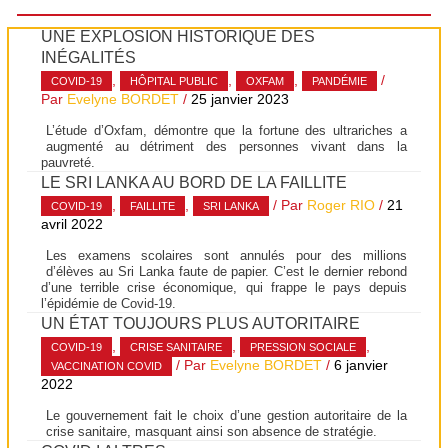
UNE EXPLOSION HISTORIQUE DES
INÉGALITÉS
,
,
,
/
COVID-19
HÔPITAL PUBLIC
OXFAM
PANDÉMIE
Par
Evelyne BORDET
/
25 janvier 2023
L’étude d’Oxfam, démontre que la fortune des ultrariches a
augmenté au détriment des personnes vivant dans la
pauvreté.
LE SRI LANKA AU BORD DE LA FAILLITE
,
,
/ Par
Roger RIO
/
21
COVID-19
FAILLITE
SRI LANKA
avril 2022
Les examens scolaires sont annulés pour des millions
d’élèves au Sri Lanka faute de papier. C’est le dernier rebond
d’une terrible crise économique, qui frappe le pays depuis
l’épidémie de Covid-19.
UN ÉTAT TOUJOURS PLUS AUTORITAIRE
,
,
,
COVID-19
CRISE SANITAIRE
PRESSION SOCIALE
/ Par
Evelyne BORDET
/
6 janvier
VACCINATION COVID
2022
Le gouvernement fait le choix d’une gestion autoritaire de la
crise sanitaire, masquant ainsi son absence de stratégie.