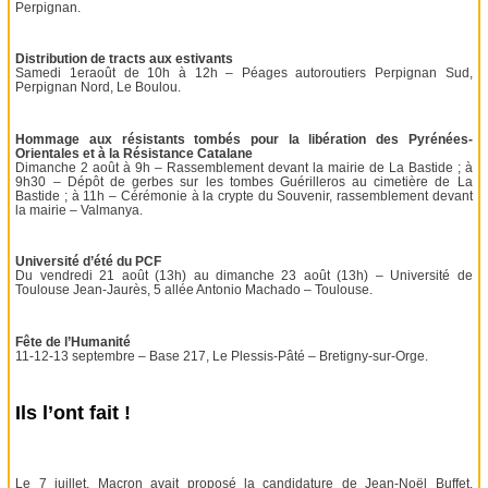
Perpignan.
Distribution de tracts aux estivants
Samedi 1eraoût de 10h à 12h – Péages autoroutiers Perpignan Sud,
Perpignan Nord, Le Boulou.
Hommage aux résistants tombés pour la libération des Pyrénées-
Orientales et à la Résistance Catalane
Dimanche 2 août à 9h – Rassemblement devant la mairie de La Bastide ; à
9h30 – Dépôt de gerbes sur les tombes Guérilleros au cimetière de La
Bastide ; à 11h – Cérémonie à la crypte du Souvenir, rassemblement devant
la mairie – Valmanya.
Université d’été du PCF
Du vendredi 21 août (13h) au dimanche 23 août (13h) – Université de
Toulouse Jean-Jaurès, 5 allée Antonio Machado – Toulouse.
Fête de l’Humanité
11-12-13 septembre – Base 217, Le Plessis-Pâté – Bretigny-sur-Orge.
Ils l’ont fait !
Le 7 juillet, Macron avait proposé la candidature de Jean-Noël Buffet,