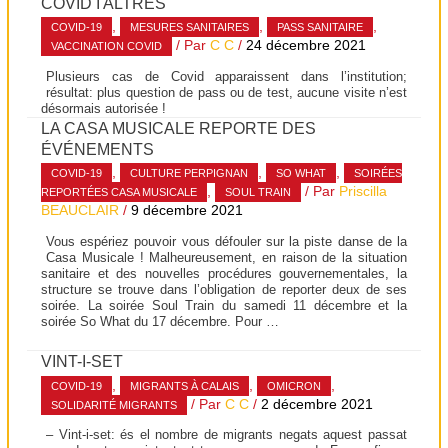
COVID I ALTRES
,
,
,
COVID-19
MESURES SANITAIRES
PASS SANITAIRE
/ Par
C C
/
24 décembre 2021
VACCINATION COVID
Plusieurs cas de Covid apparaissent dans l’institution;
résultat: plus question de pass ou de test, aucune visite n’est
désormais autorisée !
LA CASA MUSICALE REPORTE DES
ÉVÉNEMENTS
,
,
,
COVID-19
CULTURE PERPIGNAN
SO WHAT
SOIRÉES
,
/ Par
Priscilla
REPORTÉES CASA MUSICALE
SOUL TRAIN
BEAUCLAIR
/
9 décembre 2021
Vous espériez pouvoir vous défouler sur la piste danse de la
Casa Musicale ! Malheureusement, en raison de la situation
sanitaire et des nouvelles procédures gouvernementales, la
structure se trouve dans l’obligation de reporter deux de ses
soirée. La soirée Soul Train du samedi 11 décembre et la
soirée So What du 17 décembre. Pour …
VINT-I-SET
,
,
,
COVID-19
MIGRANTS À CALAIS
OMICRON
/ Par
C C
/
2 décembre 2021
SOLIDARITÉ MIGRANTS
– Vint-i-set: és el nombre de migrants negats aquest passat