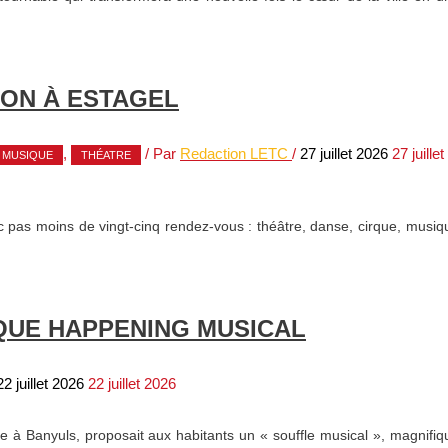
ION À ESTAGEL
,
/ Par
Redaction LETC
/
27 juillet 2026
27 juillet
MUSIQUE
THÉATRE
ec pas moins de vingt-cinq rendez-vous : théâtre, danse, cirque, musiq
QUE HAPPENING MUSICAL
22 juillet 2026
22 juillet 2026
 à Banyuls, proposait aux habitants un « souffle musical », magnifiq