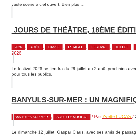
vaste scène à ciel ouvert. Bien plus …
JOURS DE THÉÂTRE, 18ÈME ÉDIT
,
,
,
,
,
,
2026
AOÛT
DANSE
ESTAGEL
FESTIVAL
JUILLET
2026
Le festival 2026 se tiendra du 29 juillet au 2 août prochains av
pour tous les publics.
BANYULS-SUR-MER : UN MAGNIFI
,
/ Par
Yvette LUCAS
/
BANYULES SUR MER
SOUFFLE MUSICAL
Le dimanche 12 juillet, Gaspar Claus, avec ses amis de passage