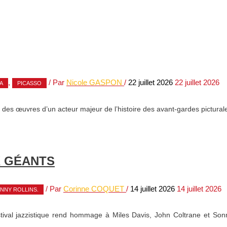
,
/ Par
Nicole GASPON
/
22 juillet 2026
22 juillet 2026
A
PICASSO
des œuvres d’un acteur majeur de l’histoire des avant-gardes pictural
X GÉANTS
/ Par
Corinne COQUET
/
14 juillet 2026
14 juillet 2026
NNY ROLLINS.
estival jazzistique rend hommage à Miles Davis, John Coltrane et Son