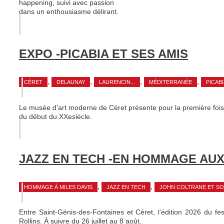
happening, suivi avec passion
dans un enthousiasme délirant.
EXPO -PICABIA ET SES AMIS
,
,
,
,
CÉRET
DELAUNAY
LAURENCIN...
MÉDITERRANÉE
PICABI
Le musée d’art moderne de Céret présente pour la première fois 
du début du XXesiècle.
JAZZ EN TECH -EN HOMMAGE AU
,
,
HOMMAGE À MILES DAVIS
JAZZ EN TECH
JOHN COLTRANE ET SO
Entre Saint-Génis-des-Fontaines et Céret, l’édition 2026 du f
Rollins. À suivre du 26 juillet au 8 août.