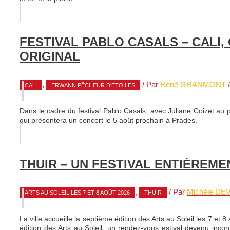
FESTIVAL PABLO CASALS – CALI, 
ORIGINAL
,
/ Par
René GRANMONT
CALI
ERWANN PÊCHEUR D'ÉTOILES
Dans le cadre du festival Pablo Casals, avec Juliane Coizet au pia
qui présentera un concert le 5 août prochain à Prades.
THUIR – UN FESTIVAL ENTIÈREME
,
/ Par
Michèle DE
ARTS AU SOLEIL LES 7 ET 8 AOÛT 2026
THUIR
La ville accueille la septième édition des Arts au Soleil les 7 et
édition des Arts au Soleil, un rendez-vous estival devenu incon