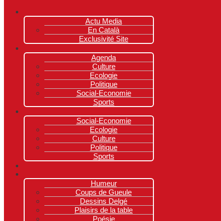
Actu Media
En Català
Exclusivité Site
Agenda
Culture
Ecologie
Politique
Social-Economie
Sports
Social-Economie
Ecologie
Culture
Politique
Sports
Humeur
Coups de Gueule
Dessins Delgé
Plaisirs de la table
Poésie