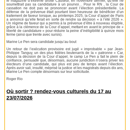
le magazine d’extrême droite Causeur, en novembre dernier, qu’elle ne
soumettrait pas sa candidature à un pourvoi… Pour le RN , la Cour de
cassation ne doit pas se prononcer avant l’élection présidentielle. La
défense de la prévenue était pourtant bien heureuse de bénéficier d’un
traitement de faveur lorsque, au printemps 2025, la Cour d’appel de Paris
a annoncé qu’elle ferait en sorte de rendre sa décision « à l’été 2026 ».
Un régime de faveur qui a permis à la prévenue d’être à nouveau éligible,
grâce à la clémence de la Cour d’appel, mettant en avant le principe de «
liberté de candidature » pour réduire la peine d’inéligibilité à quinze mois
ferme (ainsi que trente avec sursis).
Marine Le Pen sera candidate jusqu’au bout
Un retour de l’exécution provisoire est jugé « improbable » par Jean-
Philippe Tanguy, un des plus fidèles lieutenants de la « patronne » Car,
depuis la décision de la Cour d’appel, le camp Le Pen a fait le plein de
confiance, persuadé que, désormais, aucune juridiction n’osera priver les
électeurs d’une candidate, qui plus est peu de temps avant l’élection.
Après avoir sali, insulté, méprisé la justice et les magistrats depuis dix ans,
Marine Le Pen compte désormais sur leur sollicitude.
Roger Rio
Où sortir ? rendez-vous culturels du 17 au
23/07/2026