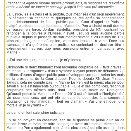
Piétinant l’exigence morale qu’elle prônait jadis, la responsable d’extrême
droite a décidé de forcer le passage jusqu’à l’élection présidentielle.
La justice, les électeurs et la probité, tous méprisés d’un seul mouvement.
En déclarant sa candidature quelques heures après sa condamnation
pour détournement de fonds publics par la Cour d’appel de Paris, et
malgré plusieurs doutes juridiques, Marine Le Pen a choisi mardi dernier
de passer en force. Jordan Bardella, président du RN, contraint de
renoncer à la course à l’Élysée, n’avait jusqu’ici émis aucune parole
publique depuis le passage de son mentor devant le 20 Heures de TF1,
laissant présager une déception, voire des tensions à venir. Face aux
caméras, il n’a guère été plus prolixe, se contentant de déclarer être «
extrêmement heureux que nous puissions entrer en campagne avec
Marine ».
« J’ai une éthique, une morale, et je m’y tiens »
Qu’importe si deux tribunaux l’ont reconnue coupable de « faits graves »
en tant qu’« instigatrice » d’un « système » ayant permis de détourner 2,8
millions d’euros d’argent public pour développer son parti, selon les mots
de la présidente de la Cour d’appel. Pour le député RN Jean-Philippe
Tanguy, cela ne compte pas : « Marine Le Pen est la mieux placée pour
savoir si elle est innocente ou coupable. » Elle et ses complices, reconnus
coupables des mêmes faits, dont Louis Alliot maire de Perpignan.
Qu’aurait pensé la Marine Le Pen de 2013 qui réclamait « l’inéligibilité à
vie pour tous ceux qui ont été condamnés pour des faits commis à
l’occasion de leur mandat », tout en clamant « j’ai une éthique, une
morale, et je m’y tiens » ?
Le pari d’un lent calendrier judiciaire
En se pourvoyant en cassation, afin de suspendre sa peine d’un an de
prison ferme et éviter de faire campagne avec un bracelet électronique,
Marine Le Pen a également menti à ses électeurs, à qui elle assurait dans