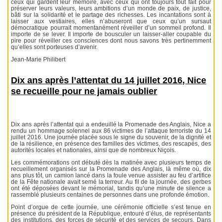
ceux qui gardent leur mémoire, avec ceux qui ont toujours tout fait pour
préserver leurs valeurs, leurs ambitions d’un monde de paix, de justice,
bâti sur la solidarité et le partage des richesses. Les incantations sont à
laisser aux vestiaires, elles n’abuseront que ceux qu’un sursaut
démocratique pourrait momentanément réveiller d’un sommeil profond. Il
importe de se lever. Il importe de bousculer un laisser-aller coupable du
pire pour réveiller ces consciences dont nous savons très pertinemment
qu’elles sont porteuses d’avenir.
Jean-Marie Philibert
Dix ans après l’attentat du 14 juillet 2016, Nice
se recueille pour ne jamais oublier
Dix ans après l’attentat qui a endeuillé la Promenade des Anglais, Nice a
rendu un hommage solennel aux 86 victimes de l’attaque terroriste du 14
juillet 2016. Une journée placée sous le signe du souvenir, de la dignité et
de la résilience, en présence des familles des victimes, des rescapés, des
autorités locales et nationales, ainsi que de nombreux Niçois.
Les commémorations ont débuté dès la matinée avec plusieurs temps de
recueillement organisés sur la Promenade des Anglais, là même où, dix
ans plus tôt, un camion lancé dans la foule venue assister au feu d’artifice
de la Fête nationale avait semé la terreur. Au fil de la journée, des gerbes
ont été déposées devant le mémorial, tandis qu’une minute de silence a
rassemblé plusieurs centaines de personnes dans une profonde émotion.
Point d’orgue de cette journée, une cérémonie officielle s’est tenue en
présence du président de la République, entouré d’élus, de représentants
des institutions, des forces de sécurité et des services de secours. Dans