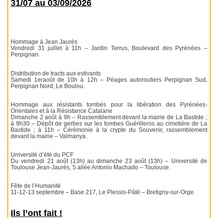
31/07 au 03/09/2026
Hommage à Jean Jaurès
Vendredi 31 juillet à 11h – Jardin Terrus, Boulevard des Pyrénées –
Perpignan.
Distribution de tracts aux estivants
Samedi 1eraoût de 10h à 12h – Péages autoroutiers Perpignan Sud,
Perpignan Nord, Le Boulou.
Hommage aux résistants tombés pour la libération des Pyrénées-
Orientales et à la Résistance Catalane
Dimanche 2 août à 9h – Rassemblement devant la mairie de La Bastide ;
à 9h30 – Dépôt de gerbes sur les tombes Guérilleros au cimetière de La
Bastide ; à 11h – Cérémonie à la crypte du Souvenir, rassemblement
devant la mairie – Valmanya.
Université d’été du PCF
Du vendredi 21 août (13h) au dimanche 23 août (13h) – Université de
Toulouse Jean-Jaurès, 5 allée Antonio Machado – Toulouse.
Fête de l’Humanité
11-12-13 septembre – Base 217, Le Plessis-Pâté – Bretigny-sur-Orge.
Ils l’ont fait !