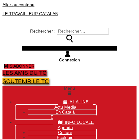
Aller au contenu
LE TRAVAILLEUR CATALAN
Rechercher :
Facebook
Twitter
Youtube
Instagram
Connexion
S'ABONNER
LES AMIS DU TC
SOUTENIR LE TC
Menu
A LA UNE
Actu Media
En Català
Exclusivité Site
INFO LOCALE
Agenda
Culture
Ecologie