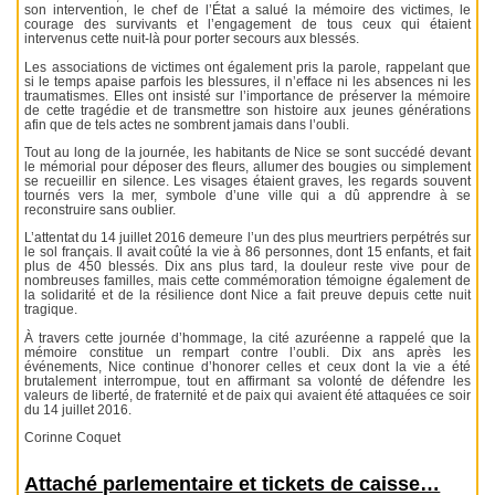
son intervention, le chef de l’État a salué la mémoire des victimes, le
courage des survivants et l’engagement de tous ceux qui étaient
intervenus cette nuit-là pour porter secours aux blessés.
Les associations de victimes ont également pris la parole, rappelant que
si le temps apaise parfois les blessures, il n’efface ni les absences ni les
traumatismes. Elles ont insisté sur l’importance de préserver la mémoire
de cette tragédie et de transmettre son histoire aux jeunes générations
afin que de tels actes ne sombrent jamais dans l’oubli.
Tout au long de la journée, les habitants de Nice se sont succédé devant
le mémorial pour déposer des fleurs, allumer des bougies ou simplement
se recueillir en silence. Les visages étaient graves, les regards souvent
tournés vers la mer, symbole d’une ville qui a dû apprendre à se
reconstruire sans oublier.
L’attentat du 14 juillet 2016 demeure l’un des plus meurtriers perpétrés sur
le sol français. Il avait coûté la vie à 86 personnes, dont 15 enfants, et fait
plus de 450 blessés. Dix ans plus tard, la douleur reste vive pour de
nombreuses familles, mais cette commémoration témoigne également de
la solidarité et de la résilience dont Nice a fait preuve depuis cette nuit
tragique.
À travers cette journée d’hommage, la cité azuréenne a rappelé que la
mémoire constitue un rempart contre l’oubli. Dix ans après les
événements, Nice continue d’honorer celles et ceux dont la vie a été
brutalement interrompue, tout en affirmant sa volonté de défendre les
valeurs de liberté, de fraternité et de paix qui avaient été attaquées ce soir
du 14 juillet 2016.
Corinne Coquet
Attaché parlementaire et tickets de caisse…