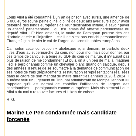
Louis Aliot a été condamné à un an de prison avec sursis, une amende de
5 000 euros et une peine d’inéligibilité de deux ans avec sursis pour avoir
détourné des fonds européens de leur destination initiale, à savoir payer
un attaché parlementaire… qui n’a jamais été attaché parlementaire du
député Aliot ! Et bien entendu, le maire de Perpignan pousse des cris
d’orfraie et crie à l’injustice… car il ne s’est pas enrichi personnellement.
Étrange façon de nier le vol de l’argent des contribuables européens…
Car, selon cette conception « aliotesque », si demain, je barbote deux
litres d’eau au supermarché du coin, non pour moi mais pour donner, par
ces temps de canicule, à boire au SDF du coin de ma rue, il n’y aurait pas
plus de raison de me condamner ! Et puis, on a un peu de mal à imaginer
l’édile perpignanais comme un chevalier blanc quand on sait que, depuis
des années, il refuse de se soumettre à la demande de communication de
ses notes de frais (déplacements, restauration et représentation) réalisées
dans le cadre de son mandat de maire durant les années 2020 à 2024. Il
a même fallu un jugement du Tribunal administratif de Montpellier pour lui
rappeler qu’il est normal de contrôler l’utilisation de l’argent des
contribuables … perpignanais comme européens. Mais visiblement Louis
Aliot a du mal à retrouver factures et tickets de caisse…
R. G.
Marine Le Pen condamnée mais candidate
forcenée