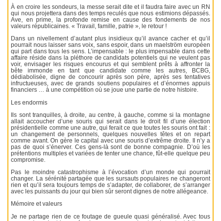
À en croire les sondeurs, la messe serait dite et il faudra faire avec un RN
qui nous projettera dans des temps reculés que nous estimions dépassés.
Ave, en prime, la profonde remise en cause des fondements de nos
valeurs républicaines. « Travail, famille, patrie », le retour !
Dans un nivellement d’autant plus insidieux qu’il avance cacher et qu’il
pourrait nous laisser sans voix, sans espoir, dans un maelström européen
qui part dans tous les sens. L’impensable : le plus impensable dans cette
affaire réside dans la pléthore de candidats potentiels qui ne veulent pas
voir, envisager les risques encourus et qui semblent prêts à affronter la
bête immonde en tant que candidate comme les autres, BCBG,
dédiabolisée, digne de concourir après son père, après ses tentatives
infructueuses, avec de grands soutiens populaires et d’énormes appuis
financiers … à une compétition où se joue une partie de notre histoire.
Les endormis
Ils sont tranquilles, à droite, au centre, à gauche, comme si la montagne
allait accoucher d’une souris qui serait dans le droit fil d’une élection
présidentielle comme une autre, qui ferait ce que toutes les souris ont fait :
un changement de personnels, quelques nouvelles têtes et on repart
comme avant. On gère le capital avec une souris d’extrême droite. Il n’y a
pas de quoi s’énerver. Ces gens-là sont de bonne compagnie. D’où les
prétentions multiples et variées de tenter une chance, fût-elle quelque peu
compromise.
Pas le moindre catastrophisme à l’évocation d’un monde qui pourrait
changer. La sérénité partagée que les sursauts populaires ne changeront
rien et qu’il sera toujours temps de s’adapter, de collaborer, de s’arranger
avec les puissants du jour qui bien sûr seront dignes de notre allégeance.
Mémoire et valeurs
Je ne partage rien de ce foutage de gueule quasi généralisé. Avec tous