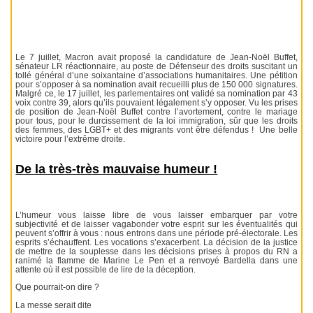
Le 7 juillet, Macron avait proposé la candidature de Jean-Noël Buffet,
sénateur LR réactionnaire, au poste de Défenseur des droits suscitant un
tollé général d’une soixantaine d’associations humanitaires. Une pétition
pour s’opposer à sa nomination avait recueilli plus de 150 000 signatures.
Malgré ce, le 17 juillet, les parlementaires ont validé sa nomination par 43
voix contre 39, alors qu’ils pouvaient légalement s’y opposer. Vu les prises
de position de Jean-Noël Buffet contre l’avortement, contre le mariage
pour tous, pour le durcissement de la loi immigration, sûr que les droits
des femmes, des LGBT+ et des migrants vont être défendus ! Une belle
victoire pour l’extrême droite.
De la très-très mauvaise humeur !
L’humeur vous laisse libre de vous laisser embarquer par votre
subjectivité et de laisser vagabonder votre esprit sur les éventualités qui
peuvent s’offrir à vous : nous entrons dans une période pré-électorale. Les
esprits s’échauffent. Les vocations s’exacerbent. La décision de la justice
de mettre de la souplesse dans les décisions prises à propos du RN a
ranimé la flamme de Marine Le Pen et a renvoyé Bardella dans une
attente où il est possible de lire de la déception.
Que pourrait-on dire ?
La messe serait dite