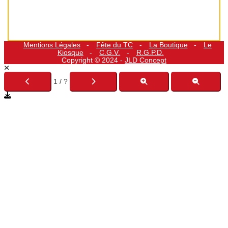
Mentions Légales
Fête du TC
La Boutique
Le
Kiosque
C.G.V.
R.G.P.D.
Copyright © 2024 -
JLD Concept
1 / ?