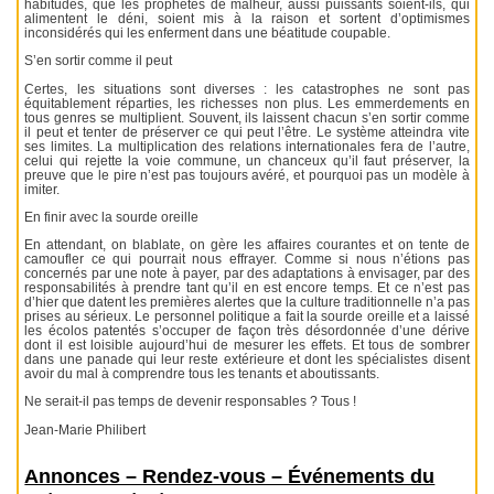
habitudes, que les prophètes de malheur, aussi puissants soient-ils, qui
alimentent le déni, soient mis à la raison et sortent d’optimismes
inconsidérés qui les enferment dans une béatitude coupable.
S’en sortir comme il peut
Certes, les situations sont diverses : les catastrophes ne sont pas
équitablement réparties, les richesses non plus. Les emmerdements en
tous genres se multiplient. Souvent, ils laissent chacun s’en sortir comme
il peut et tenter de préserver ce qui peut l’être. Le système atteindra vite
ses limites. La multiplication des relations internationales fera de l’autre,
celui qui rejette la voie commune, un chanceux qu’il faut préserver, la
preuve que le pire n’est pas toujours avéré, et pourquoi pas un modèle à
imiter.
En finir avec la sourde oreille
En attendant, on blablate, on gère les affaires courantes et on tente de
camoufler ce qui pourrait nous effrayer. Comme si nous n’étions pas
concernés par une note à payer, par des adaptations à envisager, par des
responsabilités à prendre tant qu’il en est encore temps. Et ce n’est pas
d’hier que datent les premières alertes que la culture traditionnelle n’a pas
prises au sérieux. Le personnel politique a fait la sourde oreille et a laissé
les écolos patentés s’occuper de façon très désordonnée d’une dérive
dont il est loisible aujourd’hui de mesurer les effets. Et tous de sombrer
dans une panade qui leur reste extérieure et dont les spécialistes disent
avoir du mal à comprendre tous les tenants et aboutissants.
Ne serait-il pas temps de devenir responsables ? Tous !
Jean-Marie Philibert
Annonces – Rendez-vous – Événements du