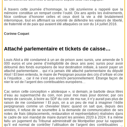
À travers cette journée d’hommage, la cité azuréenne a rappelé que la
mémoire constitue un rempart contre l’oubli. Dix ans après les événements,
Nice continue d’honorer celles et ceux dont la vie a été brutalement
interrompue, tout en affirmant sa volonté de défendre les valeurs de liberté,
de fraternité et de paix qui avaient été attaquées ce soir du 14 juillet 2016.
Corinne Coquet
Attaché parlementaire et tickets de caisse…
Louis Aliot a été condamné à un an de prison avec sursis, une amende de 5
000 euros et une peine d’inéligibilité de deux ans avec sursis pour avoir
détourné des fonds européens de leur destination initiale, à savoir payer un
attaché parlementaire… qui n’a jamais été attaché parlementaire du député
Aliot ! Et bien entendu, le maire de Perpignan pousse des cris d’orfraie et crie
à l’injustice… car il ne s’est pas enrichi personnellement. Étrange façon de
nier le vol de l’argent des contribuables européens…
Car, selon cette conception « aliotesque », si demain, je barbote deux litres
d’eau au supermarché du coin, non pour moi mais pour donner, par ces
temps de canicule, à boire au SDF du coin de ma rue, il n’y aurait pas plus de
raison de me condamner ! Et puis, on a un peu de mal à imaginer l’édile
perpignanais comme un chevalier blanc quand on sait que, depuis des
années, il refuse de se soumettre à la demande de communication de ses
notes de frais (déplacements, restauration et représentation) réalisées dans
le cadre de son mandat de maire durant les années 2020 à 2024. Il a même
fallu un jugement du Tribunal administratif de Montpellier pour lui rappeler
qu’il est normal de contrôler l’utilisation de l’argent des contribuables …