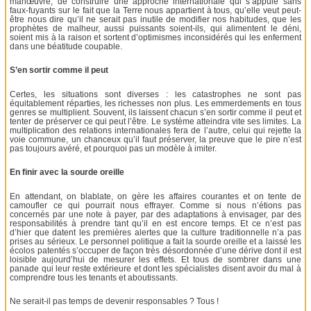
manœuvre, de construire une approche internationale qui s’appuie sans
faux-fuyants sur le fait que la Terre nous appartient à tous, qu’elle veut peut-
être nous dire qu’il ne serait pas inutile de modifier nos habitudes, que les
prophètes de malheur, aussi puissants soient-ils, qui alimentent le déni,
soient mis à la raison et sortent d’optimismes inconsidérés qui les enferment
dans une béatitude coupable.
S’en sortir comme il peut
Certes, les situations sont diverses : les catastrophes ne sont pas
équitablement réparties, les richesses non plus. Les emmerdements en tous
genres se multiplient. Souvent, ils laissent chacun s’en sortir comme il peut et
tenter de préserver ce qui peut l’être. Le système atteindra vite ses limites. La
multiplication des relations internationales fera de l’autre, celui qui rejette la
voie commune, un chanceux qu’il faut préserver, la preuve que le pire n’est
pas toujours avéré, et pourquoi pas un modèle à imiter.
En finir avec la sourde oreille
En attendant, on blablate, on gère les affaires courantes et on tente de
camoufler ce qui pourrait nous effrayer. Comme si nous n’étions pas
concernés par une note à payer, par des adaptations à envisager, par des
responsabilités à prendre tant qu’il en est encore temps. Et ce n’est pas
d’hier que datent les premières alertes que la culture traditionnelle n’a pas
prises au sérieux. Le personnel politique a fait la sourde oreille et a laissé les
écolos patentés s’occuper de façon très désordonnée d’une dérive dont il est
loisible aujourd’hui de mesurer les effets. Et tous de sombrer dans une
panade qui leur reste extérieure et dont les spécialistes disent avoir du mal à
comprendre tous les tenants et aboutissants.
Ne serait-il pas temps de devenir responsables ? Tous !