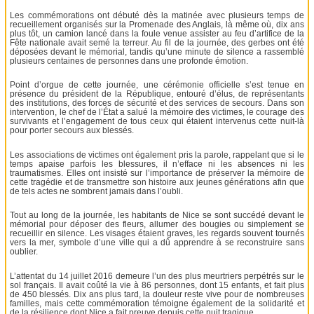
Les commémorations ont débuté dès la matinée avec plusieurs temps de
recueillement organisés sur la Promenade des Anglais, là même où, dix ans
plus tôt, un camion lancé dans la foule venue assister au feu d’artifice de la
Fête nationale avait semé la terreur. Au fil de la journée, des gerbes ont été
déposées devant le mémorial, tandis qu’une minute de silence a rassemblé
plusieurs centaines de personnes dans une profonde émotion.
Point d’orgue de cette journée, une cérémonie officielle s’est tenue en
présence du président de la République, entouré d’élus, de représentants
des institutions, des forces de sécurité et des services de secours. Dans son
intervention, le chef de l’État a salué la mémoire des victimes, le courage des
survivants et l’engagement de tous ceux qui étaient intervenus cette nuit-là
pour porter secours aux blessés.
Les associations de victimes ont également pris la parole, rappelant que si le
temps apaise parfois les blessures, il n’efface ni les absences ni les
traumatismes. Elles ont insisté sur l’importance de préserver la mémoire de
cette tragédie et de transmettre son histoire aux jeunes générations afin que
de tels actes ne sombrent jamais dans l’oubli.
Tout au long de la journée, les habitants de Nice se sont succédé devant le
mémorial pour déposer des fleurs, allumer des bougies ou simplement se
recueillir en silence. Les visages étaient graves, les regards souvent tournés
vers la mer, symbole d’une ville qui a dû apprendre à se reconstruire sans
oublier.
L’attentat du 14 juillet 2016 demeure l’un des plus meurtriers perpétrés sur le
sol français. Il avait coûté la vie à 86 personnes, dont 15 enfants, et fait plus
de 450 blessés. Dix ans plus tard, la douleur reste vive pour de nombreuses
familles, mais cette commémoration témoigne également de la solidarité et
de la résilience dont Nice a fait preuve depuis cette nuit tragique.