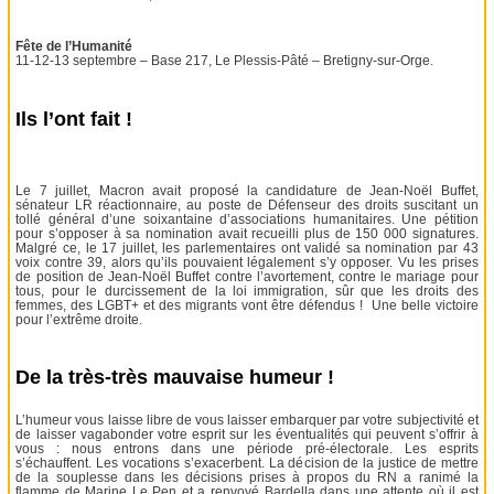
Fête de l’Humanité
11-12-13 septembre – Base 217, Le Plessis-Pâté – Bretigny-sur-Orge.
Ils l’ont fait !
Le 7 juillet, Macron avait proposé la candidature de Jean-Noël Buffet,
sénateur LR réactionnaire, au poste de Défenseur des droits suscitant un
tollé général d’une soixantaine d’associations humanitaires. Une pétition
pour s’opposer à sa nomination avait recueilli plus de 150 000 signatures.
Malgré ce, le 17 juillet, les parlementaires ont validé sa nomination par 43
voix contre 39, alors qu’ils pouvaient légalement s’y opposer. Vu les prises
de position de Jean-Noël Buffet contre l’avortement, contre le mariage pour
tous, pour le durcissement de la loi immigration, sûr que les droits des
femmes, des LGBT+ et des migrants vont être défendus ! Une belle victoire
pour l’extrême droite.
De la très-très mauvaise humeur !
L’humeur vous laisse libre de vous laisser embarquer par votre subjectivité et
de laisser vagabonder votre esprit sur les éventualités qui peuvent s’offrir à
vous : nous entrons dans une période pré-électorale. Les esprits
s’échauffent. Les vocations s’exacerbent. La décision de la justice de mettre
de la souplesse dans les décisions prises à propos du RN a ranimé la
flamme de Marine Le Pen et a renvoyé Bardella dans une attente où il est