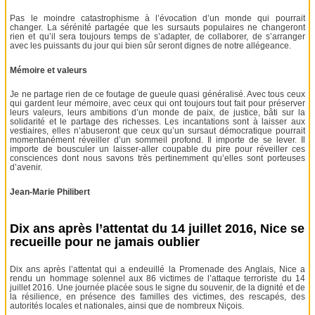
Pas le moindre catastrophisme à l’évocation d’un monde qui pourrait
changer. La sérénité partagée que les sursauts populaires ne changeront
rien et qu’il sera toujours temps de s’adapter, de collaborer, de s’arranger
avec les puissants du jour qui bien sûr seront dignes de notre allégeance.
Mémoire et valeurs
Je ne partage rien de ce foutage de gueule quasi généralisé. Avec tous ceux
qui gardent leur mémoire, avec ceux qui ont toujours tout fait pour préserver
leurs valeurs, leurs ambitions d’un monde de paix, de justice, bâti sur la
solidarité et le partage des richesses. Les incantations sont à laisser aux
vestiaires, elles n’abuseront que ceux qu’un sursaut démocratique pourrait
momentanément réveiller d’un sommeil profond. Il importe de se lever. Il
importe de bousculer un laisser-aller coupable du pire pour réveiller ces
consciences dont nous savons très pertinemment qu’elles sont porteuses
d’avenir.
Jean-Marie Philibert
Dix ans après l’attentat du 14 juillet 2016, Nice se
recueille pour ne jamais oublier
Dix ans après l’attentat qui a endeuillé la Promenade des Anglais, Nice a
rendu un hommage solennel aux 86 victimes de l’attaque terroriste du 14
juillet 2016. Une journée placée sous le signe du souvenir, de la dignité et de
la résilience, en présence des familles des victimes, des rescapés, des
autorités locales et nationales, ainsi que de nombreux Niçois.