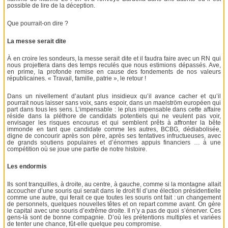
possible de lire de la déception.
Que pourrait-on dire ?
La messe serait dite
À en croire les sondeurs, la messe serait dite et il faudra faire avec un RN qui
nous projettera dans des temps reculés que nous estimions dépassés. Ave,
en prime, la profonde remise en cause des fondements de nos valeurs
républicaines. « Travail, famille, patrie », le retour !
Dans un nivellement d’autant plus insidieux qu’il avance cacher et qu’il
pourrait nous laisser sans voix, sans espoir, dans un maelström européen qui
part dans tous les sens. L’impensable : le plus impensable dans cette affaire
réside dans la pléthore de candidats potentiels qui ne veulent pas voir,
envisager les risques encourus et qui semblent prêts à affronter la bête
immonde en tant que candidate comme les autres, BCBG, dédiabolisée,
digne de concourir après son père, après ses tentatives infructueuses, avec
de grands soutiens populaires et d’énormes appuis financiers … à une
compétition où se joue une partie de notre histoire.
Les endormis
Ils sont tranquilles, à droite, au centre, à gauche, comme si la montagne allait
accoucher d’une souris qui serait dans le droit fil d’une élection présidentielle
comme une autre, qui ferait ce que toutes les souris ont fait : un changement
de personnels, quelques nouvelles têtes et on repart comme avant. On gère
le capital avec une souris d’extrême droite. Il n’y a pas de quoi s’énerver. Ces
gens-là sont de bonne compagnie. D’où les prétentions multiples et variées
de tenter une chance, fût-elle quelque peu compromise.