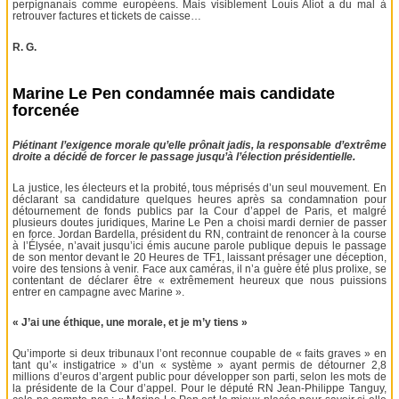
perpignanais comme européens. Mais visiblement Louis Aliot a du mal à
retrouver factures et tickets de caisse…
R. G.
Marine Le Pen condamnée mais candidate
forcenée
Piétinant l’exigence morale qu’elle prônait jadis, la responsable d’extrême
droite a décidé de forcer le passage jusqu’à l’élection présidentielle.
La justice, les électeurs et la probité, tous méprisés d’un seul mouvement. En
déclarant sa candidature quelques heures après sa condamnation pour
détournement de fonds publics par la Cour d’appel de Paris, et malgré
plusieurs doutes juridiques, Marine Le Pen a choisi mardi dernier de passer
en force. Jordan Bardella, président du RN, contraint de renoncer à la course
à l’Élysée, n’avait jusqu’ici émis aucune parole publique depuis le passage
de son mentor devant le 20 Heures de TF1, laissant présager une déception,
voire des tensions à venir. Face aux caméras, il n’a guère été plus prolixe, se
contentant de déclarer être « extrêmement heureux que nous puissions
entrer en campagne avec Marine ».
« J’ai une éthique, une morale, et je m’y tiens »
Qu’importe si deux tribunaux l’ont reconnue coupable de « faits graves » en
tant qu’« instigatrice » d’un « système » ayant permis de détourner 2,8
millions d’euros d’argent public pour développer son parti, selon les mots de
la présidente de la Cour d’appel. Pour le député RN Jean-Philippe Tanguy,