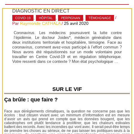
DIAGNOSTIC EN DIRECT
,
,
,
/
COVID-19
HÔPITAL
PERPIGNAN
TÉMOIGNAGE
Par
Raymonde CATHALA
/
25 avril 2020
Coronavirus. Les médecins poursuivent la lutte contre
l’épidémie. Le docteur Joides*, médecin généraliste dans
deux institutions territoriale et hospitalière, témoigne. Face au
coronavirus, comment avez-vous participé à l’effort commun ?
Nous avons été réquisitionnés sur un mode volontaire pour
travailler en Centre Covid-19 et en régulation téléphonique.
Votre ressenti dans ce contexte ? Mon état psychologique …
SUR LE VIF
Ça brûle : que faire ?
Face aux dérèglements climatiques, la question ne concerne pas que les
écolos : tout citoyen vivant avec un minimum d’information est en mesure
d’avoir un avis qui prend en compte que les données bougent, que les
catastrophes ont plutôt tendance à proliférer, que les chaleurs estivales
battent des records. Avec les incendies qui vont avec. Il serait peut-être temps
de prendre les choses au sérieux, de ne pas laisser les politiques seuls à la