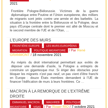
2021
Frontière Pologne-Biélorussie. Victimes de la guerre
diplomatique entre Poutine et l’Union européenne, des milliers
de migrants sont jetés contre une armée et des barbelés. La
situation à la frontière entre la Biélorussie et la Pologne, deux
pays d’Europe centrale dont le premier est allié de Moscou et
le second membre de l’UE et de l’Otan, …
L’EUROPE DES MURS
,
,
FRONTIÈRE EUROPE
LES MURS EUROPÉENS
,
/ Par
René
MIGRATION
POLITIQUE MIGRATOIRE
GRANMONT
/
18 novembre 2021
Au mépris du droit international permettant aux exilés de
déposer une demande d’asile, la Pologne a entrepris de
construire un gigantesque mur. Si ériger des obstacles pour
bloquer les migrants n’est pas neuf, un pas vient d’être franchi
en Europe : douze États membres demandent à l’UE de
financer l’édification de murs à leurs frontières. Ce …
MACRON À LA REMORQUE DE L’EXTRÊME
DROITE
,
,
EMMANUEL MACRON
MAGHREB
POLITIQUE
,
/ Par
Roger RIO
/
7 octobre 2021
MIGRATOIRE
VISAS