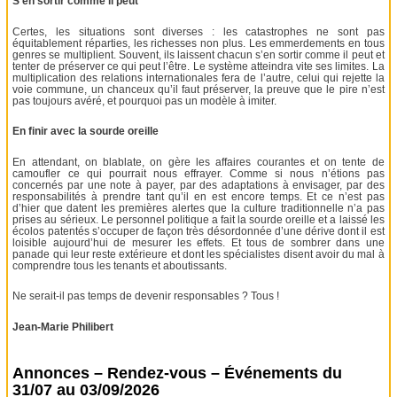
S’en sortir comme il peut
Certes, les situations sont diverses : les catastrophes ne sont pas
équitablement réparties, les richesses non plus. Les emmerdements en tous
genres se multiplient. Souvent, ils laissent chacun s’en sortir comme il peut et
tenter de préserver ce qui peut l’être. Le système atteindra vite ses limites. La
multiplication des relations internationales fera de l’autre, celui qui rejette la
voie commune, un chanceux qu’il faut préserver, la preuve que le pire n’est
pas toujours avéré, et pourquoi pas un modèle à imiter.
En finir avec la sourde oreille
En attendant, on blablate, on gère les affaires courantes et on tente de
camoufler ce qui pourrait nous effrayer. Comme si nous n’étions pas
concernés par une note à payer, par des adaptations à envisager, par des
responsabilités à prendre tant qu’il en est encore temps. Et ce n’est pas
d’hier que datent les premières alertes que la culture traditionnelle n’a pas
prises au sérieux. Le personnel politique a fait la sourde oreille et a laissé les
écolos patentés s’occuper de façon très désordonnée d’une dérive dont il est
loisible aujourd’hui de mesurer les effets. Et tous de sombrer dans une
panade qui leur reste extérieure et dont les spécialistes disent avoir du mal à
comprendre tous les tenants et aboutissants.
Ne serait-il pas temps de devenir responsables ? Tous !
Jean-Marie Philibert
Annonces – Rendez-vous – Événements du
31/07 au 03/09/2026