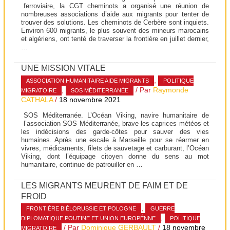
ferroviaire, la CGT cheminots a organisé une réunion de
nombreuses associations d’aide aux migrants pour tenter de
trouver des solutions. Les cheminots de Cerbère sont inquiets.
Environ 600 migrants, le plus souvent des mineurs marocains
et algériens, ont tenté de traverser la frontière en juillet dernier,
…
UNE MISSION VITALE
,
ASSOCIATION HUMANITAIRE AIDE MIGRANTS
POLITIQUE
,
/ Par
Raymonde
MIGRATOIRE
SOS MÉDITERRANÉE
CATHALA
/
18 novembre 2021
SOS Méditerranée. L’Océan Viking, navire humanitaire de
l’association SOS Méditerranée, brave les caprices météos et
les indécisions des garde-côtes pour sauver des vies
humaines. Après une escale à Marseille pour se réarmer en
vivres, médicaments, filets de sauvetage et carburant, l’Océan
Viking, dont l’équipage citoyen donne du sens au mot
humanitaire, continue de patrouiller en …
LES MIGRANTS MEURENT DE FAIM ET DE
FROID
,
FRONTIÈRE BIÉLORUSSIE ET POLOGNE
GUERRE
,
DIPLOMATIQUE POUTINE ET UNION EUROPÉNNE
POLITIQUE
/ Par
Dominique GERBAULT
/
18 novembre
MIGRATOIRE