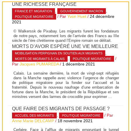
UNE RICHESSE FRANÇAISE
,
,
FRANCE ET MIGRATION
GOUVERNEMENT MACRON
/ Par
Yvon Huet
/
24 décembre
POLITIQUE MIGRATOIRE
2021
© Walkerssk de Pixabay. Les migrants furent les fondateurs
de notre pays, notamment lors de l’arrivée des Francs au IIIe
siècle de l’ère chrétienne quand l’Empire romain se délitait.
MORTS D’AVOIR ESPÉRÉ UNE VIE MEILLEURE
,
MOBILISATION PERPIGNAN EN SOUTIEN AUX MIGRANTS
,
/
MORTS DE MIGRANTS À CALAIS
POLITIQUE MIGRATOIRE
Par
Jacques PUMAREDA
/
1 décembre 2021
Calais. La semaine dernière, la mort de vingt-sept réfugiés
dans la Manche rappelle avec violence l’urgence de changer
de politique migratoire pour la fonder sur l’accueil et la
fraternité. Depuis le nouveau naufrage d’une embarcation de
fortune dans la Manche, le président de la République et ses
ministres versent des larmes de crocodile pour exprimer …
QUE FAIRE DES MIGRANTS DE PASSAGE ?
,
/ Par
ACCUEIL DES MIGRANTS
POLITIQUE MIGRATOIRE
Anne Marie DELCAMP
/
18 novembre 2021
Cerbère. Face à l’afflux de migrants empruntant le tunnel