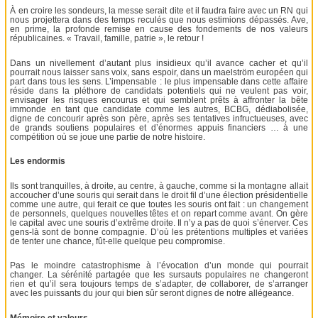
À en croire les sondeurs, la messe serait dite et il faudra faire avec un RN qui
nous projettera dans des temps reculés que nous estimions dépassés. Ave,
en prime, la profonde remise en cause des fondements de nos valeurs
républicaines. « Travail, famille, patrie », le retour !
Dans un nivellement d’autant plus insidieux qu’il avance cacher et qu’il
pourrait nous laisser sans voix, sans espoir, dans un maelström européen qui
part dans tous les sens. L’impensable : le plus impensable dans cette affaire
réside dans la pléthore de candidats potentiels qui ne veulent pas voir,
envisager les risques encourus et qui semblent prêts à affronter la bête
immonde en tant que candidate comme les autres, BCBG, dédiabolisée,
digne de concourir après son père, après ses tentatives infructueuses, avec
de grands soutiens populaires et d’énormes appuis financiers … à une
compétition où se joue une partie de notre histoire.
Les endormis
Ils sont tranquilles, à droite, au centre, à gauche, comme si la montagne allait
accoucher d’une souris qui serait dans le droit fil d’une élection présidentielle
comme une autre, qui ferait ce que toutes les souris ont fait : un changement
de personnels, quelques nouvelles têtes et on repart comme avant. On gère
le capital avec une souris d’extrême droite. Il n’y a pas de quoi s’énerver. Ces
gens-là sont de bonne compagnie. D’où les prétentions multiples et variées
de tenter une chance, fût-elle quelque peu compromise.
Pas le moindre catastrophisme à l’évocation d’un monde qui pourrait
changer. La sérénité partagée que les sursauts populaires ne changeront
rien et qu’il sera toujours temps de s’adapter, de collaborer, de s’arranger
avec les puissants du jour qui bien sûr seront dignes de notre allégeance.
Mémoire et valeurs