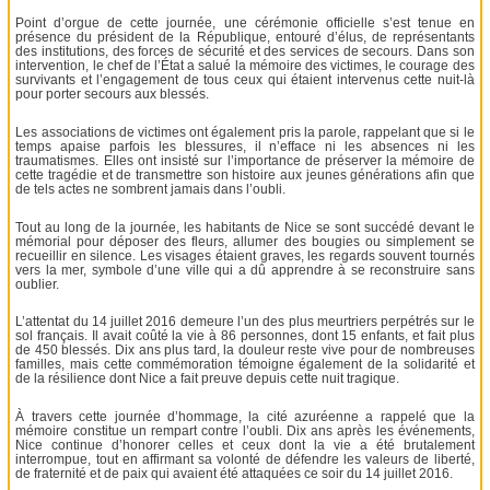
Point d’orgue de cette journée, une cérémonie officielle s’est tenue en
présence du président de la République, entouré d’élus, de représentants
des institutions, des forces de sécurité et des services de secours. Dans son
intervention, le chef de l’État a salué la mémoire des victimes, le courage des
survivants et l’engagement de tous ceux qui étaient intervenus cette nuit-là
pour porter secours aux blessés.
Les associations de victimes ont également pris la parole, rappelant que si le
temps apaise parfois les blessures, il n’efface ni les absences ni les
traumatismes. Elles ont insisté sur l’importance de préserver la mémoire de
cette tragédie et de transmettre son histoire aux jeunes générations afin que
de tels actes ne sombrent jamais dans l’oubli.
Tout au long de la journée, les habitants de Nice se sont succédé devant le
mémorial pour déposer des fleurs, allumer des bougies ou simplement se
recueillir en silence. Les visages étaient graves, les regards souvent tournés
vers la mer, symbole d’une ville qui a dû apprendre à se reconstruire sans
oublier.
L’attentat du 14 juillet 2016 demeure l’un des plus meurtriers perpétrés sur le
sol français. Il avait coûté la vie à 86 personnes, dont 15 enfants, et fait plus
de 450 blessés. Dix ans plus tard, la douleur reste vive pour de nombreuses
familles, mais cette commémoration témoigne également de la solidarité et
de la résilience dont Nice a fait preuve depuis cette nuit tragique.
À travers cette journée d’hommage, la cité azuréenne a rappelé que la
mémoire constitue un rempart contre l’oubli. Dix ans après les événements,
Nice continue d’honorer celles et ceux dont la vie a été brutalement
interrompue, tout en affirmant sa volonté de défendre les valeurs de liberté,
de fraternité et de paix qui avaient été attaquées ce soir du 14 juillet 2016.