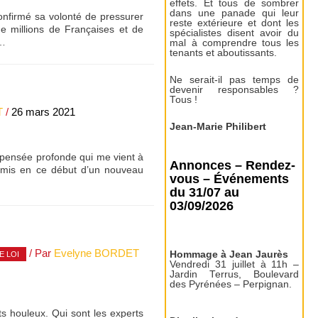
effets. Et tous de sombrer
dans une panade qui leur
onfirmé sa volonté de pressurer
reste extérieure et dont les
 de millions de Françaises et de
spécialistes disent avoir du
 …
mal à comprendre tous les
tenants et aboutissants.
Ne serait-il pas temps de
devenir responsables ?
Tous !
T
/
26 mars 2021
Jean-Marie Philibert
la pensée profonde qui me vient à
Annonces – Rendez-
a mis en ce début d’un nouveau
vous – Événements
du 31/07 au
03/09/2026
/ Par
Evelyne BORDET
Hommage à Jean Jaurès
E LOI
Vendredi 31 juillet à 11h –
Jardin Terrus, Boulevard
des Pyrénées – Perpignan.
ts houleux. Qui sont les experts