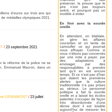
préserver, la preuve que le
pire n’est pas toujours
avéré, et pourquoi pas un
lions d’euros sur trois ans qui
modèle à imiter.
s, de médailles olympiques 2021.
En finir avec la sourde
oreille
En attendant, on blablate,
on gère les affaires
courantes et on tente de
NT
/
23 septembre 2021
camoufler ce qui pourrait
nous effrayer. Comme si
nous n’étions pas concernés
par une note à payer, par
des adaptations à
r la réforme de la police ne se
envisager, par des
rier, Emmanuel Macron, dans un
responsabilités à prendre
tant qu’il en est encore
temps. Et ce n’est pas d’hier
que datent les premières
alertes que la culture
traditionnelle n’a pas prises
au sérieux. Le personnel
politique a fait la sourde
oreille et a laissé les écolos
ené GRANMONT
/
23 juillet
patentés s’occuper de façon
très désordonnée d’une
dérive dont il est loisible
aujourd’hui de mesurer les