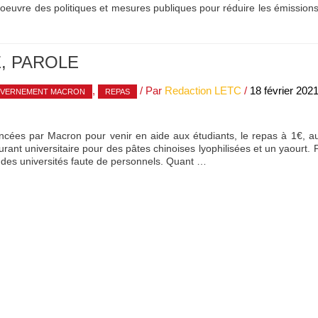
 oeuvre des politiques et mesures publiques pour réduire les émissions 
, PAROLE
,
/ Par
Redaction LETC
/
18 février 202
VERNEMENT MACRON
REPAS
ées par Macron pour venir en aide aux étudiants, le repas à 1€, a
ant universitaire pour des pâtes chinoises lyophilisées et un yaourt. 
é des universités faute de personnels. Quant …