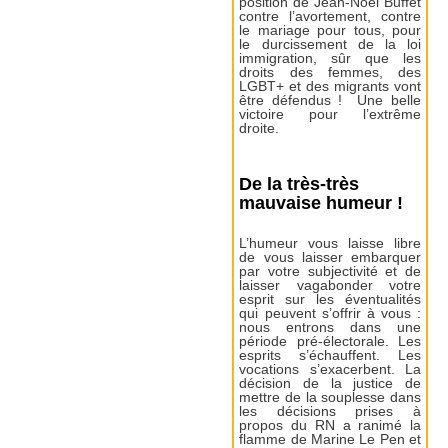
position de Jean-Noël Buffet
contre l’avortement, contre
le mariage pour tous, pour
le durcissement de la loi
immigration, sûr que les
droits des femmes, des
LGBT+ et des migrants vont
être défendus ! Une belle
victoire pour l’extrême
droite.
De la très-très
mauvaise humeur !
L’humeur vous laisse libre
de vous laisser embarquer
par votre subjectivité et de
laisser vagabonder votre
esprit sur les éventualités
qui peuvent s’offrir à vous :
nous entrons dans une
période pré-électorale. Les
esprits s’échauffent. Les
vocations s’exacerbent. La
décision de la justice de
mettre de la souplesse dans
les décisions prises à
propos du RN a ranimé la
flamme de Marine Le Pen et