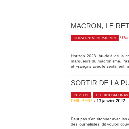
MACRON, LE RE
/ Pa
GOUVERNEMENT MACRON
Horizon 2023. Au-delà de la co
marqueurs du macronisme. Passé
et Français avec le sentiment m
SORTIR DE LA 
,
COVID 19
CULPABILISATION ANT
PHILIBERT
/
13 janvier 2022
Faut pas s’en étonner avec les 
des journalistes, dit vouloir cou