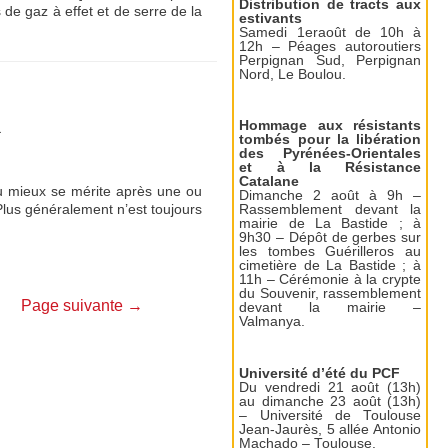
Distribution de tracts aux
de gaz à effet et de serre de la
estivants
Samedi 1eraoût de 10h à
12h – Péages autoroutiers
Perpignan Sud, Perpignan
Nord, Le Boulou.
Hommage aux résistants
1
tombés pour la libération
des Pyrénées-Orientales
et à la Résistance
Catalane
u mieux se mérite après une ou
Dimanche 2 août à 9h –
Plus généralement n’est toujours
Rassemblement devant la
mairie de La Bastide ; à
9h30 – Dépôt de gerbes sur
les tombes Guérilleros au
cimetière de La Bastide ; à
11h – Cérémonie à la crypte
du Souvenir, rassemblement
Page suivante
→
devant la mairie –
Valmanya.
Université d’été du PCF
Du vendredi 21 août (13h)
au dimanche 23 août (13h)
– Université de Toulouse
Jean-Jaurès, 5 allée Antonio
Machado – Toulouse.