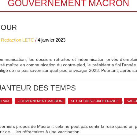
GOUVERNEMENT MACRON
TOUR
r
Redaction LETC
/
4 janvier 2023
mmunication, les dossiers retraites et indemnisation privés d’empl
 maître en communication du contre-pied, le président a fini l’année 
itigé de ne pas savoir sur quel pied envisager 2023. Pourtant, après s
PUANTEUR DES TEMPS
,
,
,
I VAX
GOUVERNEMENT MACRON
SITUATION SOCIALE FRANCE
VACC
derniers propos de Macron : cela ne peut pas sentir la rose quand un p
vrir de… les réfractaires à une vaccination.