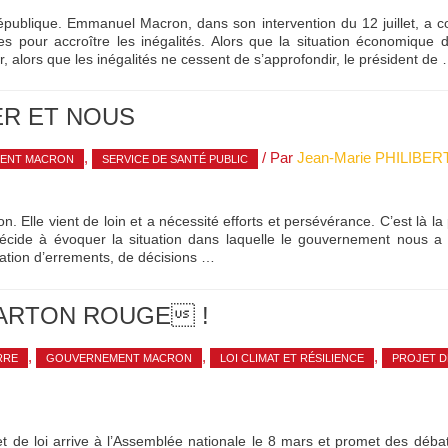
République. Emmanuel Macron, dans son intervention du 12 juillet, a c
ires pour accroître les inégalités. Alors que la situation économique
, alors que les inégalités ne cessent de s’approfondir, le président de
ER ET NOUS
,
/ Par
Jean-Marie PHILIBER
ENT MACRON
SERVICE DE SANTÉ PUBLIC
on. Elle vient de loin et a nécessité efforts et persévérance. C’est là 
écide à évoquer la situation dans laquelle le gouvernement nous 
ation d’errements, de décisions …
CARTON ROUGE !
,
,
,
RRE
GOUVERNEMENT MACRON
LOI CLIMAT ET RÉSILIENCE
PROJET D
ojet de loi arrive à l’Assemblée nationale le 8 mars et promet des déba