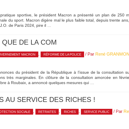
 pratique sportive, le président Macron a présenté un plan de 250 mil
nale du sport. Macron digère mal le plus faible total, depuis trente an
 J.O. de Paris 2024, pire il …
N QUE DE LA COM
,
/ Par
René GRANMO
VERNEMENT MACRON
RÉFORME DE LA POLICE
nonces du président de la République à l’issue de la consultation su
ions très marginales. En clôture de la consultation amorcée en fév
mbre à Roubaix, a annoncé quelques mesures qui …
S AU SERVICE DES RICHES !
,
,
,
/ Par
R
OTECTION SOCIALE
RETRAITES
RICHES
SERVICE PUBLIC