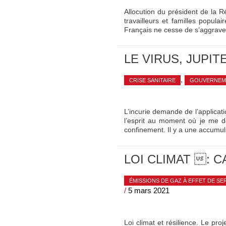
Allocution du président de la 
travailleurs et familles popula
Français ne cesse de s’aggraver
LE VIRUS, JUPIT
,
CRISE SANITAIRE
GOUVERNEM
L’incurie demande de l’applicati
l’esprit au moment où je me d
confinement. Il y a une accumul
LOI CLIMAT : 
ÉMISSIONS DE GAZ À EFFET DE SE
/
5 mars 2021
Loi climat et résilience. Le pr