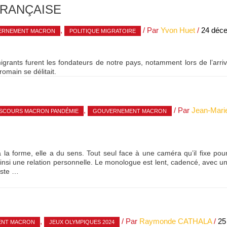
FRANÇAISE
,
/ Par
Yvon Huet
/
24 déc
ERNEMENT MACRON
POLITIQUE MIGRATOIRE
grants furent les fondateurs de notre pays, notamment lors de l’arriv
romain se délitait.
,
/ Par
Jean-Mari
ISCOURS MACRON PANDÉMIE
GOUVERNEMENT MACRON
la forme, elle a du sens. Tout seul face à une caméra qu’il fixe pou
insi une relation personnelle. Le monologue est lent, cadencé, avec un
este …
,
/ Par
Raymonde CATHALA
/
25
NT MACRON
JEUX OLYMPIQUES 2024