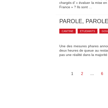
chargés d’ « évaluer la mise en
France » ? Ils sont …
PAROLE, PAROLE
,
,
CANTINE
ETUDIANTS
GOU
Une des mesures phares annonc
deux heures de queue au restaur
pas une réalité dans la majorit
Pagination
1
2
…
6
des
publications