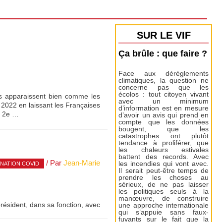
SUR LE VIF
Ça brûle : que faire ?
Face aux dérèglements
climatiques, la question ne
concerne pas que les
écolos : tout citoyen vivant
ois apparaissent bien comme les
avec un minimum
2022 en laissant les Françaises
d’information est en mesure
a 2e …
d’avoir un avis qui prend en
compte que les données
bougent, que les
catastrophes ont plutôt
tendance à proliférer, que
les chaleurs estivales
battent des records. Avec
/ Par
Jean-Marie
les incendies qui vont avec.
INATION COVID
Il serait peut-être temps de
prendre les choses au
sérieux, de ne pas laisser
les politiques seuls à la
manœuvre, de construire
résident, dans sa fonction, avec
une approche internationale
qui s’appuie sans faux-
fuyants sur le fait que la