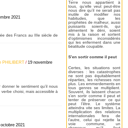
Terre nous appartient à
tous, qu’elle veut peut-être
nous dire qu’il ne serait pas
inutile de modifier nos
embre 2021
habitudes, que les
prophètes de malheur, aussi
puissants soient-ils, qui
alimentent le déni, soient
mis à la raison et sortent
ée des Francs au IIIe siècle de
d’optimismes inconsidérés
qui les enferment dans une
béatitude coupable.
S’en sortir comme il peut
e PHILIBERT
/
19 novembre
Certes, les situations sont
diverses : les catastrophes
ne sont pas équitablement
réparties, les richesses non
plus. Les emmerdements en
r donner le sentiment qu’il nous
tous genres se multiplient.
 verbe choisi, mais accessible à
Souvent, ils laissent chacun
s’en sortir comme il peut et
tenter de préserver ce qui
peut l’être. Le système
atteindra vite ses limites. La
multiplication des relations
internationales fera de
l’autre, celui qui rejette la
voie commune, un
 octobre 2021
chanceux qu’il faut