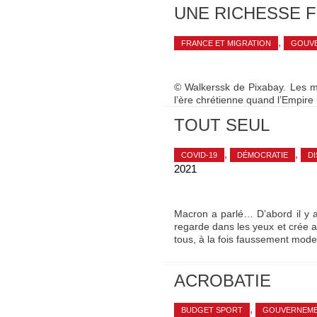
UNE RICHESSE 
,
FRANCE ET MIGRATION
GOUV
© Walkerssk de Pixabay. Les mi
l’ère chrétienne quand l’Empire 
TOUT SEUL
,
,
COVID-19
DÉMOCRATIE
D
2021
Macron a parlé… D’abord il y a 
regarde dans les yeux et crée a
tous, à la fois faussement mod
ACROBATIE
,
BUDGET SPORT
GOUVERNEME