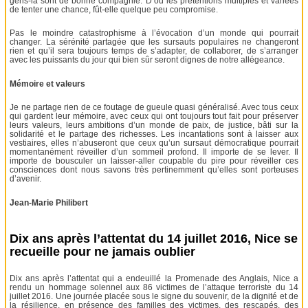
gens-là sont de bonne compagnie. D’où les prétentions multiples et variées
de tenter une chance, fût-elle quelque peu compromise.
Pas le moindre catastrophisme à l’évocation d’un monde qui pourrait
changer. La sérénité partagée que les sursauts populaires ne changeront
rien et qu’il sera toujours temps de s’adapter, de collaborer, de s’arranger
avec les puissants du jour qui bien sûr seront dignes de notre allégeance.
Mémoire et valeurs
Je ne partage rien de ce foutage de gueule quasi généralisé. Avec tous ceux
qui gardent leur mémoire, avec ceux qui ont toujours tout fait pour préserver
leurs valeurs, leurs ambitions d’un monde de paix, de justice, bâti sur la
solidarité et le partage des richesses. Les incantations sont à laisser aux
vestiaires, elles n’abuseront que ceux qu’un sursaut démocratique pourrait
momentanément réveiller d’un sommeil profond. Il importe de se lever. Il
importe de bousculer un laisser-aller coupable du pire pour réveiller ces
consciences dont nous savons très pertinemment qu’elles sont porteuses
d’avenir.
Jean-Marie Philibert
Dix ans après l’attentat du 14 juillet 2016, Nice se
recueille pour ne jamais oublier
Dix ans après l’attentat qui a endeuillé la Promenade des Anglais, Nice a
rendu un hommage solennel aux 86 victimes de l’attaque terroriste du 14
juillet 2016. Une journée placée sous le signe du souvenir, de la dignité et de
la résilience, en présence des familles des victimes, des rescapés, des