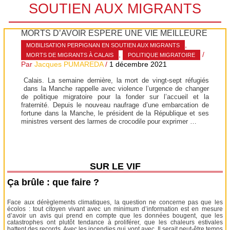
SOUTIEN AUX MIGRANTS
MORTS D’AVOIR ESPÉRÉ UNE VIE MEILLEURE
,
MOBILISATION PERPIGNAN EN SOUTIEN AUX MIGRANTS
,
/
MORTS DE MIGRANTS À CALAIS
POLITIQUE MIGRATOIRE
Par
Jacques PUMAREDA
/
1 décembre 2021
Calais. La semaine dernière, la mort de vingt-sept réfugiés
dans la Manche rappelle avec violence l’urgence de changer
de politique migratoire pour la fonder sur l’accueil et la
fraternité. Depuis le nouveau naufrage d’une embarcation de
fortune dans la Manche, le président de la République et ses
ministres versent des larmes de crocodile pour exprimer …
SUR LE VIF
Ça brûle : que faire ?
Face aux dérèglements climatiques, la question ne concerne pas que les
écolos : tout citoyen vivant avec un minimum d’information est en mesure
d’avoir un avis qui prend en compte que les données bougent, que les
catastrophes ont plutôt tendance à proliférer, que les chaleurs estivales
battent des records. Avec les incendies qui vont avec. Il serait peut-être temps