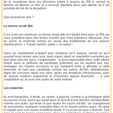
de la souplesse dans les décisions prises à propos du RN a ranimé la
flamme de Marine Le Pen et a renvoyé Bardella dans une attente où il est
possible de lire de la déception.
Que pourrait-on dire ?
La messe serait dite
À en croire les sondeurs, la messe serait dite et il faudra faire avec un RN qui
nous projettera dans des temps reculés que nous estimions dépassés. Ave,
en prime, la profonde remise en cause des fondements de nos valeurs
républicaines. « Travail, famille, patrie », le retour !
Dans un nivellement d’autant plus insidieux qu’il avance cacher et qu’il
pourrait nous laisser sans voix, sans espoir, dans un maelström européen qui
part dans tous les sens. L’impensable : le plus impensable dans cette affaire
réside dans la pléthore de candidats potentiels qui ne veulent pas voir,
envisager les risques encourus et qui semblent prêts à affronter la bête
immonde en tant que candidate comme les autres, BCBG, dédiabolisée,
digne de concourir après son père, après ses tentatives infructueuses, avec
de grands soutiens populaires et d’énormes appuis financiers … à une
compétition où se joue une partie de notre histoire.
Les endormis
Ils sont tranquilles, à droite, au centre, à gauche, comme si la montagne allait
accoucher d’une souris qui serait dans le droit fil d’une élection présidentielle
comme une autre, qui ferait ce que toutes les souris ont fait : un changement
de personnels, quelques nouvelles têtes et on repart comme avant. On gère
le capital avec une souris d’extrême droite. Il n’y a pas de quoi s’énerver. Ces