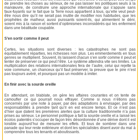
de prendre les choses au sérieux, de ne pas laisser les politiques seuls à la
manœuvre, de construire une approche internationale qui s’appuie sans
faux-fuyants sur le fait que la Terre nous appartient à tous, qu’elle veut peut-
être nous dire qu’il ne serait pas inutile de modifier nos habitudes, que les
prophètes de malheur, aussi puissants soient-ils, qui alimentent le déni,
soient mis à la raison et sortent d’optimismes inconsidérés qui les enferment
dans une béatitude coupable.
S’en sortir comme il peut
Certes, les situations sont diverses : les catastrophes ne sont pas
équitablement réparties, les richesses non plus. Les emmerdements en tous
genres se multiplient. Souvent, ils laissent chacun s’en sortir comme il peut et
tenter de préserver ce qui peut l’être. Le système atteindra vite ses limites. La
multiplication des relations internationales fera de l’autre, celui qui rejette la
voie commune, un chanceux qu’il faut préserver, la preuve que le pire n’est
pas toujours avéré, et pourquoi pas un modèle à imiter.
En finir avec la sourde oreille
En attendant, on blablate, on gère les affaires courantes et on tente de
camoufler ce qui pourrait nous effrayer. Comme si nous n’étions pas
concernés par une note à payer, par des adaptations à envisager, par des
responsabilités à prendre tant qu’il en est encore temps. Et ce n’est pas
d’hier que datent les premières alertes que la culture traditionnelle n’a pas
prises au sérieux. Le personnel politique a fait la sourde oreille et a laissé les
écolos patentés s’occuper de façon très désordonnée d’une dérive dont il est
loisible aujourd’hui de mesurer les effets. Et tous de sombrer dans une
panade qui leur reste extérieure et dont les spécialistes disent avoir du mal à
comprendre tous les tenants et aboutissants.