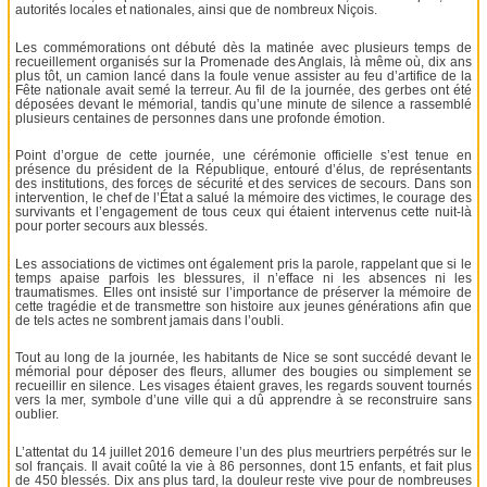
autorités locales et nationales, ainsi que de nombreux Niçois.
Les commémorations ont débuté dès la matinée avec plusieurs temps de
recueillement organisés sur la Promenade des Anglais, là même où, dix ans
plus tôt, un camion lancé dans la foule venue assister au feu d’artifice de la
Fête nationale avait semé la terreur. Au fil de la journée, des gerbes ont été
déposées devant le mémorial, tandis qu’une minute de silence a rassemblé
plusieurs centaines de personnes dans une profonde émotion.
Point d’orgue de cette journée, une cérémonie officielle s’est tenue en
présence du président de la République, entouré d’élus, de représentants
des institutions, des forces de sécurité et des services de secours. Dans son
intervention, le chef de l’État a salué la mémoire des victimes, le courage des
survivants et l’engagement de tous ceux qui étaient intervenus cette nuit-là
pour porter secours aux blessés.
Les associations de victimes ont également pris la parole, rappelant que si le
temps apaise parfois les blessures, il n’efface ni les absences ni les
traumatismes. Elles ont insisté sur l’importance de préserver la mémoire de
cette tragédie et de transmettre son histoire aux jeunes générations afin que
de tels actes ne sombrent jamais dans l’oubli.
Tout au long de la journée, les habitants de Nice se sont succédé devant le
mémorial pour déposer des fleurs, allumer des bougies ou simplement se
recueillir en silence. Les visages étaient graves, les regards souvent tournés
vers la mer, symbole d’une ville qui a dû apprendre à se reconstruire sans
oublier.
L’attentat du 14 juillet 2016 demeure l’un des plus meurtriers perpétrés sur le
sol français. Il avait coûté la vie à 86 personnes, dont 15 enfants, et fait plus
de 450 blessés. Dix ans plus tard, la douleur reste vive pour de nombreuses