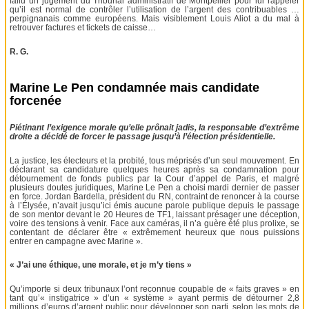
fallu un jugement du Tribunal administratif de Montpellier pour lui rappeler
qu’il est normal de contrôler l’utilisation de l’argent des contribuables …
perpignanais comme européens. Mais visiblement Louis Aliot a du mal à
retrouver factures et tickets de caisse…
R. G.
Marine Le Pen condamnée mais candidate
forcenée
Piétinant l’exigence morale qu’elle prônait jadis, la responsable d’extrême
droite a décidé de forcer le passage jusqu’à l’élection présidentielle.
La justice, les électeurs et la probité, tous méprisés d’un seul mouvement. En
déclarant sa candidature quelques heures après sa condamnation pour
détournement de fonds publics par la Cour d’appel de Paris, et malgré
plusieurs doutes juridiques, Marine Le Pen a choisi mardi dernier de passer
en force. Jordan Bardella, président du RN, contraint de renoncer à la course
à l’Élysée, n’avait jusqu’ici émis aucune parole publique depuis le passage
de son mentor devant le 20 Heures de TF1, laissant présager une déception,
voire des tensions à venir. Face aux caméras, il n’a guère été plus prolixe, se
contentant de déclarer être « extrêmement heureux que nous puissions
entrer en campagne avec Marine ».
« J’ai une éthique, une morale, et je m’y tiens »
Qu’importe si deux tribunaux l’ont reconnue coupable de « faits graves » en
tant qu’« instigatrice » d’un « système » ayant permis de détourner 2,8
millions d’euros d’argent public pour développer son parti, selon les mots de