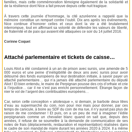
familles, mais cette commémoration témoigne également de la solidarité et
de la résilience dont Nice a fait preuve depuis cette nuit tragique.
À travers cette journée d’hommage, la cité azuréenne a rappelé que la
mémoire constitue un rempart contre l’oubli. Dix ans après les événements,
Nice continue d’honorer celles et ceux dont la vie a été brutalement
interrompue, tout en affirmant sa volonté de défendre les valeurs de liberté,
de fraternité et de paix qui avaient été attaquées ce soir du 14 juillet 2016.
Corinne Coquet
Attaché parlementaire et tickets de caisse…
Louis Aliot a été condamné à un an de prison avec sursis, une amende de 5
000 euros et une peine d’inéligibilité de deux ans avec sursis pour avoir
détourné des fonds européens de leur destination initiale, à savoir payer un
attaché parlementaire… qui n’a jamais été attaché parlementaire du député
Aliot ! Et bien entendu, le maire de Perpignan pousse des cris d’orfraie et crie
à l’injustice… car il ne s’est pas enrichi personnellement. Étrange façon de
nier le vol de l’argent des contribuables européens…
Car, selon cette conception « aliotesque », si demain, je barbote deux litres
d’eau au supermarché du coin, non pour moi mais pour donner, par ces
temps de canicule, à boire au SDF du coin de ma rue, il n’y aurait pas plus de
raison de me condamner ! Et puis, on a un peu de mal à imaginer l’édile
perpignanais comme un chevalier blanc quand on sait que, depuis des
années, il refuse de se soumettre à la demande de communication de ses
notes de frais (déplacements, restauration et représentation) réalisées dans
le cadre de son mandat de maire durant les années 2020 à 2024. Il a même