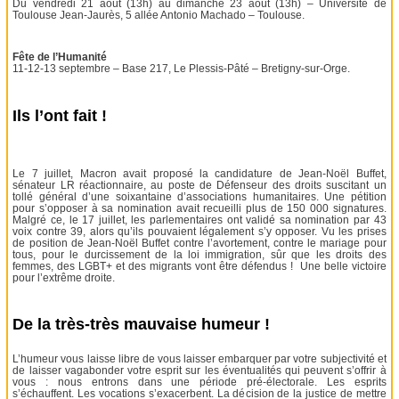
Du vendredi 21 août (13h) au dimanche 23 août (13h) – Université de
Toulouse Jean-Jaurès, 5 allée Antonio Machado – Toulouse.
Fête de l’Humanité
11-12-13 septembre – Base 217, Le Plessis-Pâté – Bretigny-sur-Orge.
Ils l’ont fait !
Le 7 juillet, Macron avait proposé la candidature de Jean-Noël Buffet,
sénateur LR réactionnaire, au poste de Défenseur des droits suscitant un
tollé général d’une soixantaine d’associations humanitaires. Une pétition
pour s’opposer à sa nomination avait recueilli plus de 150 000 signatures.
Malgré ce, le 17 juillet, les parlementaires ont validé sa nomination par 43
voix contre 39, alors qu’ils pouvaient légalement s’y opposer. Vu les prises
de position de Jean-Noël Buffet contre l’avortement, contre le mariage pour
tous, pour le durcissement de la loi immigration, sûr que les droits des
femmes, des LGBT+ et des migrants vont être défendus ! Une belle victoire
pour l’extrême droite.
De la très-très mauvaise humeur !
L’humeur vous laisse libre de vous laisser embarquer par votre subjectivité et
de laisser vagabonder votre esprit sur les éventualités qui peuvent s’offrir à
vous : nous entrons dans une période pré-électorale. Les esprits
s’échauffent. Les vocations s’exacerbent. La décision de la justice de mettre