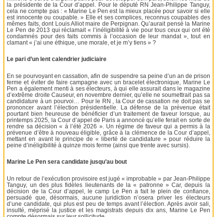
la présidente de la Cour d’appel. Pour le député RN Jean-Philippe Tanguy,
cela ne compte pas : « Marine Le Pen est la mieux placée pour savoir si elle
est innocente ou coupable. » Elle et ses complices, reconnus coupables des
mêmes faits, dont Louis Alliot maire de Perpignan. Qu’aurait pensé la Marine
Le Pen de 2013 qui réclamait « l’inéligibilité à vie pour tous ceux qui ont été
condamnés pour des faits commis à l’occasion de leur mandat », tout en
clamant « j’ai une éthique, une morale, et je m’y tiens » ?
Le pari d’un lent calendrier judiciaire
En se pourvoyant en cassation, afin de suspendre sa peine d’un an de prison
ferme et éviter de faire campagne avec un bracelet électronique, Marine Le
Pen a également menti à ses électeurs, à qui elle assurait dans le magazine
d’extrême droite Causeur, en novembre dernier, qu’elle ne soumettrait pas sa
candidature à un pourvoi… Pour le RN , la Cour de cassation ne doit pas se
prononcer avant l’élection présidentielle. La défense de la prévenue était
pourtant bien heureuse de bénéficier d’un traitement de faveur lorsque, au
printemps 2025, la Cour d’appel de Paris a annoncé qu’elle ferait en sorte de
rendre sa décision « à l’été 2026 ». Un régime de faveur qui a permis à la
prévenue d’être à nouveau éligible, grâce à la clémence de la Cour d’appel,
mettant en avant le principe de « liberté de candidature » pour réduire la
peine d’inéligibilité à quinze mois ferme (ainsi que trente avec sursis).
Marine Le Pen sera candidate jusqu’au bout
Un retour de l’exécution provisoire est jugé « improbable » par Jean-Philippe
Tanguy, un des plus fidèles lieutenants de la « patronne » Car, depuis la
décision de la Cour d’appel, le camp Le Pen a fait le plein de confiance,
persuadé que, désormais, aucune juridiction n’osera priver les électeurs
d’une candidate, qui plus est peu de temps avant l’élection. Après avoir sali,
insulté, méprisé la justice et les magistrats depuis dix ans, Marine Le Pen
compte désormais sur leur sollicitude.