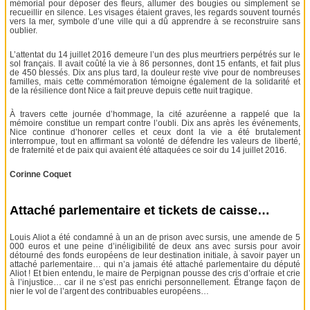
mémorial pour déposer des fleurs, allumer des bougies ou simplement se
recueillir en silence. Les visages étaient graves, les regards souvent tournés
vers la mer, symbole d’une ville qui a dû apprendre à se reconstruire sans
oublier.
L’attentat du 14 juillet 2016 demeure l’un des plus meurtriers perpétrés sur le
sol français. Il avait coûté la vie à 86 personnes, dont 15 enfants, et fait plus
de 450 blessés. Dix ans plus tard, la douleur reste vive pour de nombreuses
familles, mais cette commémoration témoigne également de la solidarité et
de la résilience dont Nice a fait preuve depuis cette nuit tragique.
À travers cette journée d’hommage, la cité azuréenne a rappelé que la
mémoire constitue un rempart contre l’oubli. Dix ans après les événements,
Nice continue d’honorer celles et ceux dont la vie a été brutalement
interrompue, tout en affirmant sa volonté de défendre les valeurs de liberté,
de fraternité et de paix qui avaient été attaquées ce soir du 14 juillet 2016.
Corinne Coquet
Attaché parlementaire et tickets de caisse…
Louis Aliot a été condamné à un an de prison avec sursis, une amende de 5
000 euros et une peine d’inéligibilité de deux ans avec sursis pour avoir
détourné des fonds européens de leur destination initiale, à savoir payer un
attaché parlementaire… qui n’a jamais été attaché parlementaire du député
Aliot ! Et bien entendu, le maire de Perpignan pousse des cris d’orfraie et crie
à l’injustice… car il ne s’est pas enrichi personnellement. Étrange façon de
nier le vol de l’argent des contribuables européens…