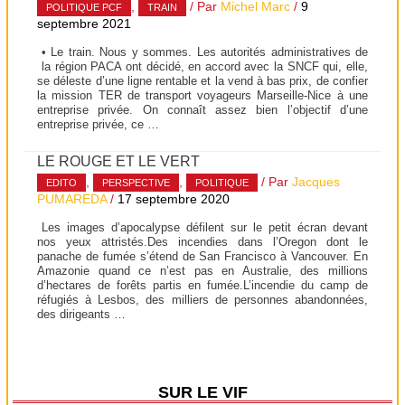
,
/ Par
Michel Marc
/
9
POLITIQUE PCF
TRAIN
septembre 2021
• Le train. Nous y sommes. Les autorités administratives de
la région PACA ont décidé, en accord avec la SNCF qui, elle,
se déleste d’une ligne rentable et la vend à bas prix, de confier
la mission TER de transport voyageurs Marseille-Nice à une
entreprise privée. On connaît assez bien l’objectif d’une
entreprise privée, ce …
LE ROUGE ET LE VERT
,
,
/ Par
Jacques
EDITO
PERSPECTIVE
POLITIQUE
PUMAREDA
/
17 septembre 2020
Les images d’apocalypse défilent sur le petit écran devant
nos yeux attristés.Des incendies dans l’Oregon dont le
panache de fumée s’étend de San Francisco à Vancouver. En
Amazonie quand ce n’est pas en Australie, des millions
d’hectares de forêts partis en fumée.L’incendie du camp de
réfugiés à Lesbos, des milliers de personnes abandonnées,
des dirigeants …
SUR LE VIF