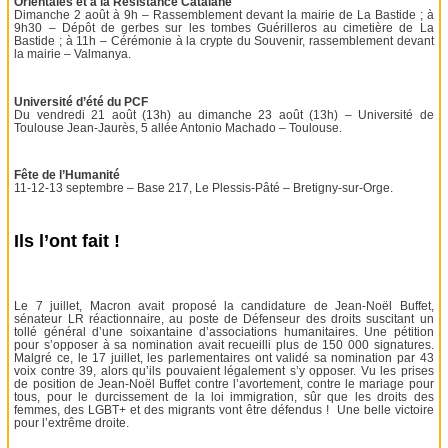
Orientales et à la Résistance Catalane
Dimanche 2 août à 9h – Rassemblement devant la mairie de La Bastide ; à
9h30 – Dépôt de gerbes sur les tombes Guérilleros au cimetière de La
Bastide ; à 11h – Cérémonie à la crypte du Souvenir, rassemblement devant
la mairie – Valmanya.
Université d’été du PCF
Du vendredi 21 août (13h) au dimanche 23 août (13h) – Université de
Toulouse Jean-Jaurès, 5 allée Antonio Machado – Toulouse.
Fête de l’Humanité
11-12-13 septembre – Base 217, Le Plessis-Pâté – Bretigny-sur-Orge.
Ils l’ont fait !
Le 7 juillet, Macron avait proposé la candidature de Jean-Noël Buffet,
sénateur LR réactionnaire, au poste de Défenseur des droits suscitant un
tollé général d’une soixantaine d’associations humanitaires. Une pétition
pour s’opposer à sa nomination avait recueilli plus de 150 000 signatures.
Malgré ce, le 17 juillet, les parlementaires ont validé sa nomination par 43
voix contre 39, alors qu’ils pouvaient légalement s’y opposer. Vu les prises
de position de Jean-Noël Buffet contre l’avortement, contre le mariage pour
tous, pour le durcissement de la loi immigration, sûr que les droits des
femmes, des LGBT+ et des migrants vont être défendus ! Une belle victoire
pour l’extrême droite.