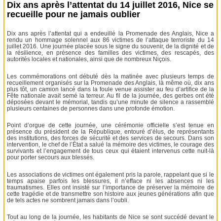
Dix ans après l’attentat du 14 juillet 2016, Nice se
recueille pour ne jamais oublier
Dix ans après l’attentat qui a endeuillé la Promenade des Anglais, Nice a
rendu un hommage solennel aux 86 victimes de l’attaque terroriste du 14
juillet 2016. Une journée placée sous le signe du souvenir, de la dignité et de
la résilience, en présence des familles des victimes, des rescapés, des
autorités locales et nationales, ainsi que de nombreux Niçois.
Les commémorations ont débuté dès la matinée avec plusieurs temps de
recueillement organisés sur la Promenade des Anglais, là même où, dix ans
plus tôt, un camion lancé dans la foule venue assister au feu d’artifice de la
Fête nationale avait semé la terreur. Au fil de la journée, des gerbes ont été
déposées devant le mémorial, tandis qu’une minute de silence a rassemblé
plusieurs centaines de personnes dans une profonde émotion.
Point d’orgue de cette journée, une cérémonie officielle s’est tenue en
présence du président de la République, entouré d’élus, de représentants
des institutions, des forces de sécurité et des services de secours. Dans son
intervention, le chef de l’État a salué la mémoire des victimes, le courage des
survivants et l’engagement de tous ceux qui étaient intervenus cette nuit-là
pour porter secours aux blessés.
Les associations de victimes ont également pris la parole, rappelant que si le
temps apaise parfois les blessures, il n’efface ni les absences ni les
traumatismes. Elles ont insisté sur l’importance de préserver la mémoire de
cette tragédie et de transmettre son histoire aux jeunes générations afin que
de tels actes ne sombrent jamais dans l’oubli.
Tout au long de la journée, les habitants de Nice se sont succédé devant le