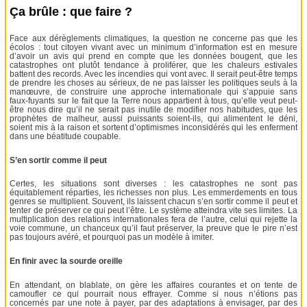
Ça brûle : que faire ?
Face aux dérèglements climatiques, la question ne concerne pas que les
écolos : tout citoyen vivant avec un minimum d’information est en mesure
d’avoir un avis qui prend en compte que les données bougent, que les
catastrophes ont plutôt tendance à proliférer, que les chaleurs estivales
battent des records. Avec les incendies qui vont avec. Il serait peut-être temps
de prendre les choses au sérieux, de ne pas laisser les politiques seuls à la
manœuvre, de construire une approche internationale qui s’appuie sans
faux-fuyants sur le fait que la Terre nous appartient à tous, qu’elle veut peut-
être nous dire qu’il ne serait pas inutile de modifier nos habitudes, que les
prophètes de malheur, aussi puissants soient-ils, qui alimentent le déni,
soient mis à la raison et sortent d’optimismes inconsidérés qui les enferment
dans une béatitude coupable.
S’en sortir comme il peut
Certes, les situations sont diverses : les catastrophes ne sont pas
équitablement réparties, les richesses non plus. Les emmerdements en tous
genres se multiplient. Souvent, ils laissent chacun s’en sortir comme il peut et
tenter de préserver ce qui peut l’être. Le système atteindra vite ses limites. La
multiplication des relations internationales fera de l’autre, celui qui rejette la
voie commune, un chanceux qu’il faut préserver, la preuve que le pire n’est
pas toujours avéré, et pourquoi pas un modèle à imiter.
En finir avec la sourde oreille
En attendant, on blablate, on gère les affaires courantes et on tente de
camoufler ce qui pourrait nous effrayer. Comme si nous n’étions pas
concernés par une note à payer, par des adaptations à envisager, par des