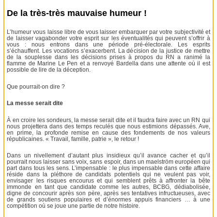
De la très-très mauvaise humeur !
L’humeur vous laisse libre de vous laisser embarquer par votre subjectivité et
de laisser vagabonder votre esprit sur les éventualités qui peuvent s’offrir à
vous : nous entrons dans une période pré-électorale. Les esprits
s’échauffent. Les vocations s’exacerbent. La décision de la justice de mettre
de la souplesse dans les décisions prises à propos du RN a ranimé la
flamme de Marine Le Pen et a renvoyé Bardella dans une attente où il est
possible de lire de la déception.
Que pourrait-on dire ?
La messe serait dite
À en croire les sondeurs, la messe serait dite et il faudra faire avec un RN qui
nous projettera dans des temps reculés que nous estimions dépassés. Ave,
en prime, la profonde remise en cause des fondements de nos valeurs
républicaines. « Travail, famille, patrie », le retour !
Dans un nivellement d’autant plus insidieux qu’il avance cacher et qu’il
pourrait nous laisser sans voix, sans espoir, dans un maelström européen qui
part dans tous les sens. L’impensable : le plus impensable dans cette affaire
réside dans la pléthore de candidats potentiels qui ne veulent pas voir,
envisager les risques encourus et qui semblent prêts à affronter la bête
immonde en tant que candidate comme les autres, BCBG, dédiabolisée,
digne de concourir après son père, après ses tentatives infructueuses, avec
de grands soutiens populaires et d’énormes appuis financiers … à une
compétition où se joue une partie de notre histoire.