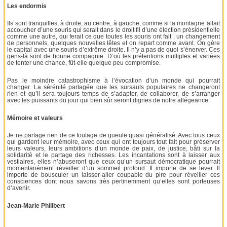
Les endormis
Ils sont tranquilles, à droite, au centre, à gauche, comme si la montagne allait
accoucher d’une souris qui serait dans le droit fil d’une élection présidentielle
comme une autre, qui ferait ce que toutes les souris ont fait : un changement
de personnels, quelques nouvelles têtes et on repart comme avant. On gère
le capital avec une souris d’extrême droite. Il n’y a pas de quoi s’énerver. Ces
gens-là sont de bonne compagnie. D’où les prétentions multiples et variées
de tenter une chance, fût-elle quelque peu compromise.
Pas le moindre catastrophisme à l’évocation d’un monde qui pourrait
changer. La sérénité partagée que les sursauts populaires ne changeront
rien et qu’il sera toujours temps de s’adapter, de collaborer, de s’arranger
avec les puissants du jour qui bien sûr seront dignes de notre allégeance.
Mémoire et valeurs
Je ne partage rien de ce foutage de gueule quasi généralisé. Avec tous ceux
qui gardent leur mémoire, avec ceux qui ont toujours tout fait pour préserver
leurs valeurs, leurs ambitions d’un monde de paix, de justice, bâti sur la
solidarité et le partage des richesses. Les incantations sont à laisser aux
vestiaires, elles n’abuseront que ceux qu’un sursaut démocratique pourrait
momentanément réveiller d’un sommeil profond. Il importe de se lever. Il
importe de bousculer un laisser-aller coupable du pire pour réveiller ces
consciences dont nous savons très pertinemment qu’elles sont porteuses
d’avenir.
Jean-Marie Philibert