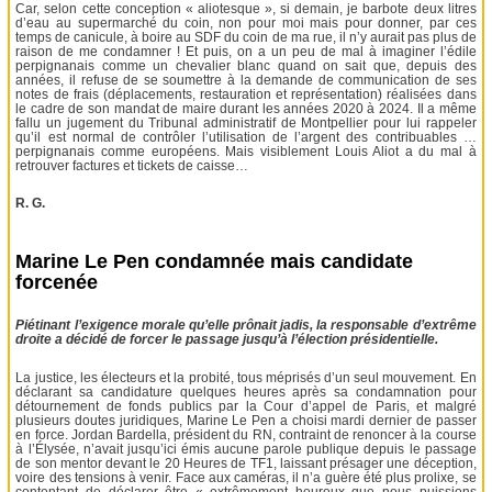
Car, selon cette conception « aliotesque », si demain, je barbote deux litres
d’eau au supermarché du coin, non pour moi mais pour donner, par ces
temps de canicule, à boire au SDF du coin de ma rue, il n’y aurait pas plus de
raison de me condamner ! Et puis, on a un peu de mal à imaginer l’édile
perpignanais comme un chevalier blanc quand on sait que, depuis des
années, il refuse de se soumettre à la demande de communication de ses
notes de frais (déplacements, restauration et représentation) réalisées dans
le cadre de son mandat de maire durant les années 2020 à 2024. Il a même
fallu un jugement du Tribunal administratif de Montpellier pour lui rappeler
qu’il est normal de contrôler l’utilisation de l’argent des contribuables …
perpignanais comme européens. Mais visiblement Louis Aliot a du mal à
retrouver factures et tickets de caisse…
R. G.
Marine Le Pen condamnée mais candidate
forcenée
Piétinant l’exigence morale qu’elle prônait jadis, la responsable d’extrême
droite a décidé de forcer le passage jusqu’à l’élection présidentielle.
La justice, les électeurs et la probité, tous méprisés d’un seul mouvement. En
déclarant sa candidature quelques heures après sa condamnation pour
détournement de fonds publics par la Cour d’appel de Paris, et malgré
plusieurs doutes juridiques, Marine Le Pen a choisi mardi dernier de passer
en force. Jordan Bardella, président du RN, contraint de renoncer à la course
à l’Élysée, n’avait jusqu’ici émis aucune parole publique depuis le passage
de son mentor devant le 20 Heures de TF1, laissant présager une déception,
voire des tensions à venir. Face aux caméras, il n’a guère été plus prolixe, se
contentant de déclarer être « extrêmement heureux que nous puissions