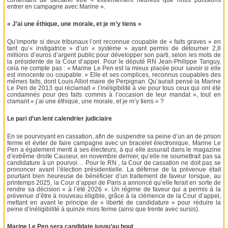
entrer en campagne avec Marine ».
« J’ai une éthique, une morale, et je m’y tiens »
Qu’importe si deux tribunaux l’ont reconnue coupable de « faits graves » en
tant qu’« instigatrice » d’un « système » ayant permis de détourner 2,8
millions d’euros d’argent public pour développer son parti, selon les mots de
la présidente de la Cour d’appel. Pour le député RN Jean-Philippe Tanguy,
cela ne compte pas : « Marine Le Pen est la mieux placée pour savoir si elle
est innocente ou coupable. » Elle et ses complices, reconnus coupables des
mêmes faits, dont Louis Alliot maire de Perpignan. Qu’aurait pensé la Marine
Le Pen de 2013 qui réclamait « l’inéligibilité à vie pour tous ceux qui ont été
condamnés pour des faits commis à l’occasion de leur mandat », tout en
clamant « j’ai une éthique, une morale, et je m’y tiens » ?
Le pari d’un lent calendrier judiciaire
En se pourvoyant en cassation, afin de suspendre sa peine d’un an de prison
ferme et éviter de faire campagne avec un bracelet électronique, Marine Le
Pen a également menti à ses électeurs, à qui elle assurait dans le magazine
d’extrême droite Causeur, en novembre dernier, qu’elle ne soumettrait pas sa
candidature à un pourvoi… Pour le RN , la Cour de cassation ne doit pas se
prononcer avant l’élection présidentielle. La défense de la prévenue était
pourtant bien heureuse de bénéficier d’un traitement de faveur lorsque, au
printemps 2025, la Cour d’appel de Paris a annoncé qu’elle ferait en sorte de
rendre sa décision « à l’été 2026 ». Un régime de faveur qui a permis à la
prévenue d’être à nouveau éligible, grâce à la clémence de la Cour d’appel,
mettant en avant le principe de « liberté de candidature » pour réduire la
peine d’inéligibilité à quinze mois ferme (ainsi que trente avec sursis).
Marine Le Pen sera candidate jusqu’au bout