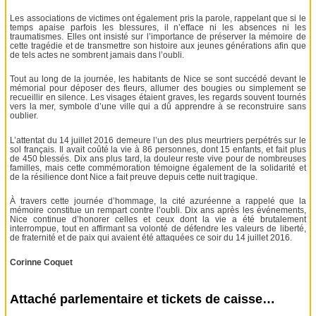
Les associations de victimes ont également pris la parole, rappelant que si le
temps apaise parfois les blessures, il n’efface ni les absences ni les
traumatismes. Elles ont insisté sur l’importance de préserver la mémoire de
cette tragédie et de transmettre son histoire aux jeunes générations afin que
de tels actes ne sombrent jamais dans l’oubli.
Tout au long de la journée, les habitants de Nice se sont succédé devant le
mémorial pour déposer des fleurs, allumer des bougies ou simplement se
recueillir en silence. Les visages étaient graves, les regards souvent tournés
vers la mer, symbole d’une ville qui a dû apprendre à se reconstruire sans
oublier.
L’attentat du 14 juillet 2016 demeure l’un des plus meurtriers perpétrés sur le
sol français. Il avait coûté la vie à 86 personnes, dont 15 enfants, et fait plus
de 450 blessés. Dix ans plus tard, la douleur reste vive pour de nombreuses
familles, mais cette commémoration témoigne également de la solidarité et
de la résilience dont Nice a fait preuve depuis cette nuit tragique.
À travers cette journée d’hommage, la cité azuréenne a rappelé que la
mémoire constitue un rempart contre l’oubli. Dix ans après les événements,
Nice continue d’honorer celles et ceux dont la vie a été brutalement
interrompue, tout en affirmant sa volonté de défendre les valeurs de liberté,
de fraternité et de paix qui avaient été attaquées ce soir du 14 juillet 2016.
Corinne Coquet
Attaché parlementaire et tickets de caisse…