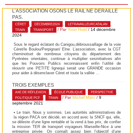
L’ASSOCIATION OSONS LE RAIL NE DÉRAILLE
PAS.
,
,
,
CÉRET
DÉCEMBRE2024
LETRAVAILLEURCATALAN
,
/ Par
Yvon Huet
/
14 décembre
TRAIN
TRANSPORT
2024
Sous le regard éclatant du Canigou,débroussaillage de la voie
Céret/le Boulou/Perpignan/ Elne. L’association, avec la CGT
cheminotset de nombreux citoyens du département des
Pyrénées orientales, continue à multiplier sesinitiatives afin
que les Pouvoirs Publics reconnaissent enfin l’utilité de
réouvrir une PETITE lignequi serait une GRANDE occasion
pour aider à désenclaver Céret et toute la vallée …
TROIS EXEMPLES
,
,
,
AXE DE RÉFLEXION
ÉCOLE PUBLIQUE
PERSPECTIVE
,
/ Par
Michel Marc
/
9
POLITIQUE PCF
TRAIN
septembre 2021
• Le train. Nous y sommes. Les autorités administratives de
la région PACA ont décidé, en accord avec la SNCF qui, elle,
se déleste d’une ligne rentable et la vend à bas prix, de confier
la mission TER de transport voyageurs Marseille-Nice à une
entreprise privée. On connaît assez bien l’objectif d’une