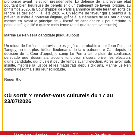
prononcer avant l’élection présidentielle. La défense de la prévenue était
pourtant bien heureuse de bénéficier d’un traitement de faveur lorsque, au
printemps 2025, la Cour d’appel de Paris a annoncé qu’elle ferait en sorte de
rendre sa décision « à l’été 2026 ». Un régime de faveur qui a permis à la
prévenue d’être à nouveau éligible, grâce à la clémence de la Cour d’appel,
mettant en avant le principe de « liberté de candidature » pour réduire la
peine d’inéligibilité à quinze mois ferme (ainsi que trente avec sursis).
Marine Le Pen sera candidate jusqu’au bout
Un retour de l’exécution provisoire est jugé « improbable » par Jean-Philippe
Tanguy, un des plus fidèles lieutenants de la « patronne » Car, depuis la
décision de la Cour d’appel, le camp Le Pen a fait le plein de confiance,
persuadé que, désormais, aucune juridiction n’osera priver les électeurs
d’une candidate, qui plus est peu de temps avant l’élection. Après avoir sali,
insulté, méprisé la justice et les magistrats depuis dix ans, Marine Le Pen
compte désormais sur leur sollicitude.
Roger Rio
Où sortir ? rendez-vous culturels du 17 au
23/07/2026