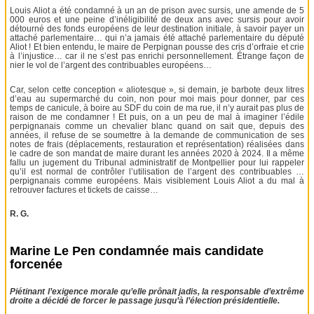
Louis Aliot a été condamné à un an de prison avec sursis, une amende de 5
000 euros et une peine d’inéligibilité de deux ans avec sursis pour avoir
détourné des fonds européens de leur destination initiale, à savoir payer un
attaché parlementaire… qui n’a jamais été attaché parlementaire du député
Aliot ! Et bien entendu, le maire de Perpignan pousse des cris d’orfraie et crie
à l’injustice… car il ne s’est pas enrichi personnellement. Étrange façon de
nier le vol de l’argent des contribuables européens…
Car, selon cette conception « aliotesque », si demain, je barbote deux litres
d’eau au supermarché du coin, non pour moi mais pour donner, par ces
temps de canicule, à boire au SDF du coin de ma rue, il n’y aurait pas plus de
raison de me condamner ! Et puis, on a un peu de mal à imaginer l’édile
perpignanais comme un chevalier blanc quand on sait que, depuis des
années, il refuse de se soumettre à la demande de communication de ses
notes de frais (déplacements, restauration et représentation) réalisées dans
le cadre de son mandat de maire durant les années 2020 à 2024. Il a même
fallu un jugement du Tribunal administratif de Montpellier pour lui rappeler
qu’il est normal de contrôler l’utilisation de l’argent des contribuables …
perpignanais comme européens. Mais visiblement Louis Aliot a du mal à
retrouver factures et tickets de caisse…
R. G.
Marine Le Pen condamnée mais candidate
forcenée
Piétinant l’exigence morale qu’elle prônait jadis, la responsable d’extrême
droite a décidé de forcer le passage jusqu’à l’élection présidentielle.