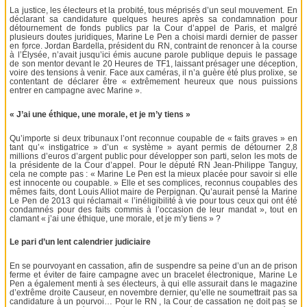
La justice, les électeurs et la probité, tous méprisés d’un seul mouvement. En
déclarant sa candidature quelques heures après sa condamnation pour
détournement de fonds publics par la Cour d’appel de Paris, et malgré
plusieurs doutes juridiques, Marine Le Pen a choisi mardi dernier de passer
en force. Jordan Bardella, président du RN, contraint de renoncer à la course
à l’Élysée, n’avait jusqu’ici émis aucune parole publique depuis le passage
de son mentor devant le 20 Heures de TF1, laissant présager une déception,
voire des tensions à venir. Face aux caméras, il n’a guère été plus prolixe, se
contentant de déclarer être « extrêmement heureux que nous puissions
entrer en campagne avec Marine ».
« J’ai une éthique, une morale, et je m’y tiens »
Qu’importe si deux tribunaux l’ont reconnue coupable de « faits graves » en
tant qu’« instigatrice » d’un « système » ayant permis de détourner 2,8
millions d’euros d’argent public pour développer son parti, selon les mots de
la présidente de la Cour d’appel. Pour le député RN Jean-Philippe Tanguy,
cela ne compte pas : « Marine Le Pen est la mieux placée pour savoir si elle
est innocente ou coupable. » Elle et ses complices, reconnus coupables des
mêmes faits, dont Louis Alliot maire de Perpignan. Qu’aurait pensé la Marine
Le Pen de 2013 qui réclamait « l’inéligibilité à vie pour tous ceux qui ont été
condamnés pour des faits commis à l’occasion de leur mandat », tout en
clamant « j’ai une éthique, une morale, et je m’y tiens » ?
Le pari d’un lent calendrier judiciaire
En se pourvoyant en cassation, afin de suspendre sa peine d’un an de prison
ferme et éviter de faire campagne avec un bracelet électronique, Marine Le
Pen a également menti à ses électeurs, à qui elle assurait dans le magazine
d’extrême droite Causeur, en novembre dernier, qu’elle ne soumettrait pas sa
candidature à un pourvoi… Pour le RN , la Cour de cassation ne doit pas se