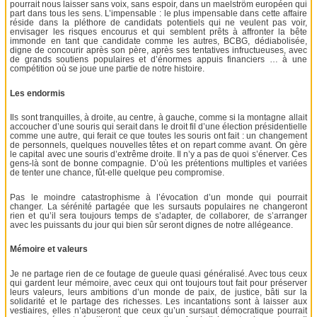
pourrait nous laisser sans voix, sans espoir, dans un maelström européen qui
part dans tous les sens. L’impensable : le plus impensable dans cette affaire
réside dans la pléthore de candidats potentiels qui ne veulent pas voir,
envisager les risques encourus et qui semblent prêts à affronter la bête
immonde en tant que candidate comme les autres, BCBG, dédiabolisée,
digne de concourir après son père, après ses tentatives infructueuses, avec
de grands soutiens populaires et d’énormes appuis financiers … à une
compétition où se joue une partie de notre histoire.
Les endormis
Ils sont tranquilles, à droite, au centre, à gauche, comme si la montagne allait
accoucher d’une souris qui serait dans le droit fil d’une élection présidentielle
comme une autre, qui ferait ce que toutes les souris ont fait : un changement
de personnels, quelques nouvelles têtes et on repart comme avant. On gère
le capital avec une souris d’extrême droite. Il n’y a pas de quoi s’énerver. Ces
gens-là sont de bonne compagnie. D’où les prétentions multiples et variées
de tenter une chance, fût-elle quelque peu compromise.
Pas le moindre catastrophisme à l’évocation d’un monde qui pourrait
changer. La sérénité partagée que les sursauts populaires ne changeront
rien et qu’il sera toujours temps de s’adapter, de collaborer, de s’arranger
avec les puissants du jour qui bien sûr seront dignes de notre allégeance.
Mémoire et valeurs
Je ne partage rien de ce foutage de gueule quasi généralisé. Avec tous ceux
qui gardent leur mémoire, avec ceux qui ont toujours tout fait pour préserver
leurs valeurs, leurs ambitions d’un monde de paix, de justice, bâti sur la
solidarité et le partage des richesses. Les incantations sont à laisser aux
vestiaires, elles n’abuseront que ceux qu’un sursaut démocratique pourrait