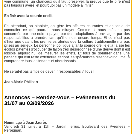
voie commune, un chanceux qu’il faut préserver, la preuve que le pire n’est
pas toujours avéré, et pourquoi pas un modèle à imiter.
En finir avec la sourde oreille
En attendant, on blablate, on gère les affaires courantes et on tente de
camoufler ce qui pourrait nous effrayer. Comme si nous n’étions pas
concernés par une note à payer, par des adaptations à envisager, par des
responsabilités à prendre tant qu’il en est encore temps. Et ce n’est pas
d’hier que datent les premières alertes que la culture traditionnelle n’a pas
prises au sérieux. Le personnel politique a fait la sourde oreille et a laissé les
écolos patentés s’occuper de façon très désordonnée d’une dérive dont il est
loisible aujourd’hui de mesurer les effets. Et tous de sombrer dans une
panade qui leur reste extérieure et dont les spécialistes disent avoir du mal à
comprendre tous les tenants et aboutissants.
Ne serait-il pas temps de devenir responsables ? Tous !
Jean-Marie Philibert
Annonces – Rendez-vous – Événements du
31/07 au 03/09/2026
Hommage à Jean Jaurès
Vendredi 31 juillet à 11h – Jardin Terrus, Boulevard des Pyrénées –
Perpignan.