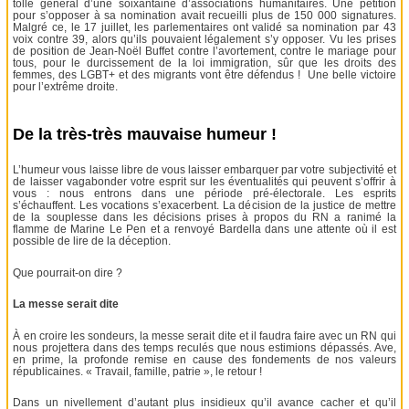
tollé général d’une soixantaine d’associations humanitaires. Une pétition
pour s’opposer à sa nomination avait recueilli plus de 150 000 signatures.
Malgré ce, le 17 juillet, les parlementaires ont validé sa nomination par 43
voix contre 39, alors qu’ils pouvaient légalement s’y opposer. Vu les prises
de position de Jean-Noël Buffet contre l’avortement, contre le mariage pour
tous, pour le durcissement de la loi immigration, sûr que les droits des
femmes, des LGBT+ et des migrants vont être défendus ! Une belle victoire
pour l’extrême droite.
De la très-très mauvaise humeur !
L’humeur vous laisse libre de vous laisser embarquer par votre subjectivité et
de laisser vagabonder votre esprit sur les éventualités qui peuvent s’offrir à
vous : nous entrons dans une période pré-électorale. Les esprits
s’échauffent. Les vocations s’exacerbent. La décision de la justice de mettre
de la souplesse dans les décisions prises à propos du RN a ranimé la
flamme de Marine Le Pen et a renvoyé Bardella dans une attente où il est
possible de lire de la déception.
Que pourrait-on dire ?
La messe serait dite
À en croire les sondeurs, la messe serait dite et il faudra faire avec un RN qui
nous projettera dans des temps reculés que nous estimions dépassés. Ave,
en prime, la profonde remise en cause des fondements de nos valeurs
républicaines. « Travail, famille, patrie », le retour !
Dans un nivellement d’autant plus insidieux qu’il avance cacher et qu’il