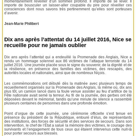
momentanément réveiller d’un sommeil profond. Il importe de se lever. Il
importe de bousculer un laisser-aller coupable du pire pour réveiller ces
consciences dont nous savons très pertinemment qu’elles sont porteuses
d’avenir.
Jean-Marie Philibert
Dix ans après l’attentat du 14 juillet 2016, Nice se
recueille pour ne jamais oublier
Dix ans après l’attentat qui a endeuillé la Promenade des Anglais, Nice a
rendu un hommage solennel aux 86 victimes de l’attaque terroriste du 14
juillet 2016. Une journée placée sous le signe du souvenir, de la dignité et de
la résilience, en présence des familles des victimes, des rescapés, des
autorités locales et nationales, ainsi que de nombreux Niçois.
Les commémorations ont débuté dès la matinée avec plusieurs temps de
recueillement organisés sur la Promenade des Anglais, là même où, dix ans
plus tôt, un camion lancé dans la foule venue assister au feu d’artifice de la
Fête nationale avait semé la terreur. Au fil de la journée, des gerbes ont été
déposées devant le mémorial, tandis qu’une minute de silence a rassemblé
plusieurs centaines de personnes dans une profonde émotion.
Point d’orgue de cette journée, une cérémonie officielle s’est tenue en
présence du président de la République, entouré d’élus, de représentants
des institutions, des forces de sécurité et des services de secours. Dans son
intervention, le chef de l’État a salué la mémoire des victimes, le courage des
survivants et l’engagement de tous ceux qui étaient intervenus cette nuit-là
pour porter secours aux blessés.