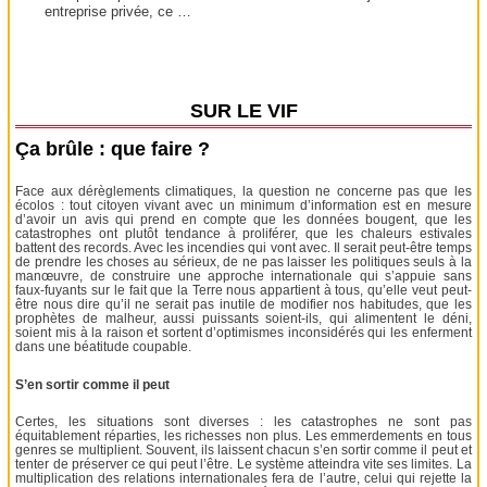
entreprise privée, ce …
SUR LE VIF
Ça brûle : que faire ?
Face aux dérèglements climatiques, la question ne concerne pas que les
écolos : tout citoyen vivant avec un minimum d’information est en mesure
d’avoir un avis qui prend en compte que les données bougent, que les
catastrophes ont plutôt tendance à proliférer, que les chaleurs estivales
battent des records. Avec les incendies qui vont avec. Il serait peut-être temps
de prendre les choses au sérieux, de ne pas laisser les politiques seuls à la
manœuvre, de construire une approche internationale qui s’appuie sans
faux-fuyants sur le fait que la Terre nous appartient à tous, qu’elle veut peut-
être nous dire qu’il ne serait pas inutile de modifier nos habitudes, que les
prophètes de malheur, aussi puissants soient-ils, qui alimentent le déni,
soient mis à la raison et sortent d’optimismes inconsidérés qui les enferment
dans une béatitude coupable.
S’en sortir comme il peut
Certes, les situations sont diverses : les catastrophes ne sont pas
équitablement réparties, les richesses non plus. Les emmerdements en tous
genres se multiplient. Souvent, ils laissent chacun s’en sortir comme il peut et
tenter de préserver ce qui peut l’être. Le système atteindra vite ses limites. La
multiplication des relations internationales fera de l’autre, celui qui rejette la