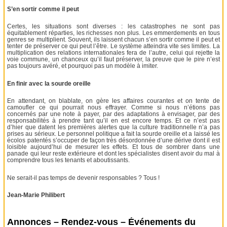
S’en sortir comme il peut
Certes, les situations sont diverses : les catastrophes ne sont pas
équitablement réparties, les richesses non plus. Les emmerdements en tous
genres se multiplient. Souvent, ils laissent chacun s’en sortir comme il peut et
tenter de préserver ce qui peut l’être. Le système atteindra vite ses limites. La
multiplication des relations internationales fera de l’autre, celui qui rejette la
voie commune, un chanceux qu’il faut préserver, la preuve que le pire n’est
pas toujours avéré, et pourquoi pas un modèle à imiter.
En finir avec la sourde oreille
En attendant, on blablate, on gère les affaires courantes et on tente de
camoufler ce qui pourrait nous effrayer. Comme si nous n’étions pas
concernés par une note à payer, par des adaptations à envisager, par des
responsabilités à prendre tant qu’il en est encore temps. Et ce n’est pas
d’hier que datent les premières alertes que la culture traditionnelle n’a pas
prises au sérieux. Le personnel politique a fait la sourde oreille et a laissé les
écolos patentés s’occuper de façon très désordonnée d’une dérive dont il est
loisible aujourd’hui de mesurer les effets. Et tous de sombrer dans une
panade qui leur reste extérieure et dont les spécialistes disent avoir du mal à
comprendre tous les tenants et aboutissants.
Ne serait-il pas temps de devenir responsables ? Tous !
Jean-Marie Philibert
Annonces – Rendez-vous – Événements du