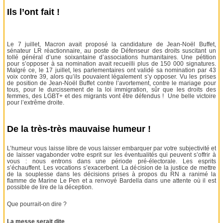
Ils l’ont fait !
Le 7 juillet, Macron avait proposé la candidature de Jean-Noël Buffet,
sénateur LR réactionnaire, au poste de Défenseur des droits suscitant un
tollé général d’une soixantaine d’associations humanitaires. Une pétition
pour s’opposer à sa nomination avait recueilli plus de 150 000 signatures.
Malgré ce, le 17 juillet, les parlementaires ont validé sa nomination par 43
voix contre 39, alors qu’ils pouvaient légalement s’y opposer. Vu les prises
de position de Jean-Noël Buffet contre l’avortement, contre le mariage pour
tous, pour le durcissement de la loi immigration, sûr que les droits des
femmes, des LGBT+ et des migrants vont être défendus ! Une belle victoire
pour l’extrême droite.
De la très-très mauvaise humeur !
L’humeur vous laisse libre de vous laisser embarquer par votre subjectivité et
de laisser vagabonder votre esprit sur les éventualités qui peuvent s’offrir à
vous : nous entrons dans une période pré-électorale. Les esprits
s’échauffent. Les vocations s’exacerbent. La décision de la justice de mettre
de la souplesse dans les décisions prises à propos du RN a ranimé la
flamme de Marine Le Pen et a renvoyé Bardella dans une attente où il est
possible de lire de la déception.
Que pourrait-on dire ?
La messe serait dite