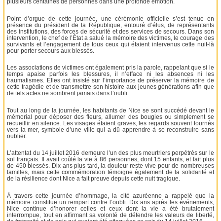
plusieurs centaines de personnes dans une profonde émotion.
Point d’orgue de cette journée, une cérémonie officielle s’est tenue en
présence du président de la République, entouré d’élus, de représentants
des institutions, des forces de sécurité et des services de secours. Dans son
intervention, le chef de l’État a salué la mémoire des victimes, le courage des
survivants et l’engagement de tous ceux qui étaient intervenus cette nuit-là
pour porter secours aux blessés.
Les associations de victimes ont également pris la parole, rappelant que si le
temps apaise parfois les blessures, il n’efface ni les absences ni les
traumatismes. Elles ont insisté sur l’importance de préserver la mémoire de
cette tragédie et de transmettre son histoire aux jeunes générations afin que
de tels actes ne sombrent jamais dans l’oubli.
Tout au long de la journée, les habitants de Nice se sont succédé devant le
mémorial pour déposer des fleurs, allumer des bougies ou simplement se
recueillir en silence. Les visages étaient graves, les regards souvent tournés
vers la mer, symbole d’une ville qui a dû apprendre à se reconstruire sans
oublier.
L’attentat du 14 juillet 2016 demeure l’un des plus meurtriers perpétrés sur le
sol français. Il avait coûté la vie à 86 personnes, dont 15 enfants, et fait plus
de 450 blessés. Dix ans plus tard, la douleur reste vive pour de nombreuses
familles, mais cette commémoration témoigne également de la solidarité et
de la résilience dont Nice a fait preuve depuis cette nuit tragique.
À travers cette journée d’hommage, la cité azuréenne a rappelé que la
mémoire constitue un rempart contre l’oubli. Dix ans après les événements,
Nice continue d’honorer celles et ceux dont la vie a été brutalement
interrompue, tout en affirmant sa volonté de défendre les valeurs de liberté,