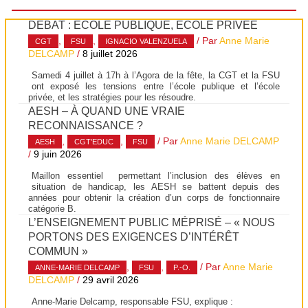
DÉBAT : ÉCOLE PUBLIQUE, ÉCOLE PRIVÉE
,
,
/ Par
Anne Marie
CGT
FSU
IGNACIO VALENZUELA
DELCAMP
/
8 juillet 2026
Samedi 4 juillet à 17h à l’Agora de la fête, la CGT et la FSU
ont exposé les tensions entre l’école publique et l’école
privée, et les stratégies pour les résoudre.
AESH – À QUAND UNE VRAIE
RECONNAISSANCE ?
,
,
/ Par
Anne Marie DELCAMP
AESH
CGT’EDUC
FSU
/
9 juin 2026
Maillon essentiel permettant l’inclusion des élèves en
situation de handicap, les AESH se battent depuis des
années pour obtenir la création d’un corps de fonctionnaire
catégorie B.
L’ENSEIGNEMENT PUBLIC MÉPRISÉ – « NOUS
PORTONS DES EXIGENCES D’INTÉRÊT
COMMUN »
,
,
/ Par
Anne Marie
ANNE-MARIE DELCAMP
FSU
P.-O.
DELCAMP
/
29 avril 2026
Anne-Marie Delcamp, responsable FSU, explique :