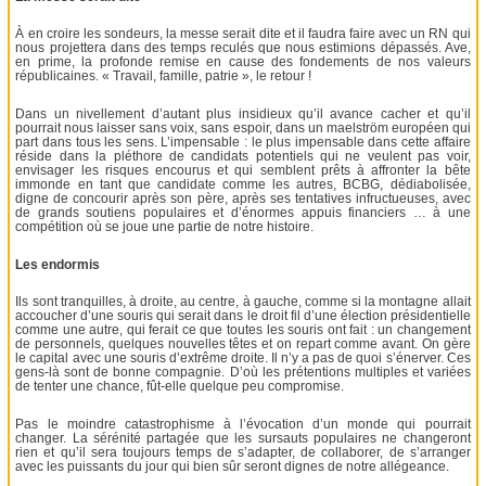
À en croire les sondeurs, la messe serait dite et il faudra faire avec un RN qui
nous projettera dans des temps reculés que nous estimions dépassés. Ave,
en prime, la profonde remise en cause des fondements de nos valeurs
républicaines. « Travail, famille, patrie », le retour !
Dans un nivellement d’autant plus insidieux qu’il avance cacher et qu’il
pourrait nous laisser sans voix, sans espoir, dans un maelström européen qui
part dans tous les sens. L’impensable : le plus impensable dans cette affaire
réside dans la pléthore de candidats potentiels qui ne veulent pas voir,
envisager les risques encourus et qui semblent prêts à affronter la bête
immonde en tant que candidate comme les autres, BCBG, dédiabolisée,
digne de concourir après son père, après ses tentatives infructueuses, avec
de grands soutiens populaires et d’énormes appuis financiers … à une
compétition où se joue une partie de notre histoire.
Les endormis
Ils sont tranquilles, à droite, au centre, à gauche, comme si la montagne allait
accoucher d’une souris qui serait dans le droit fil d’une élection présidentielle
comme une autre, qui ferait ce que toutes les souris ont fait : un changement
de personnels, quelques nouvelles têtes et on repart comme avant. On gère
le capital avec une souris d’extrême droite. Il n’y a pas de quoi s’énerver. Ces
gens-là sont de bonne compagnie. D’où les prétentions multiples et variées
de tenter une chance, fût-elle quelque peu compromise.
Pas le moindre catastrophisme à l’évocation d’un monde qui pourrait
changer. La sérénité partagée que les sursauts populaires ne changeront
rien et qu’il sera toujours temps de s’adapter, de collaborer, de s’arranger
avec les puissants du jour qui bien sûr seront dignes de notre allégeance.