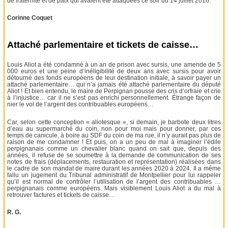
de fraternité et de paix qui avaient été attaquées ce soir du 14 juillet 2016.
Corinne Coquet
Attaché parlementaire et tickets de caisse…
Louis Aliot a été condamné à un an de prison avec sursis, une amende de 5
000 euros et une peine d’inéligibilité de deux ans avec sursis pour avoir
détourné des fonds européens de leur destination initiale, à savoir payer un
attaché parlementaire… qui n’a jamais été attaché parlementaire du député
Aliot ! Et bien entendu, le maire de Perpignan pousse des cris d’orfraie et crie
à l’injustice… car il ne s’est pas enrichi personnellement. Étrange façon de
nier le vol de l’argent des contribuables européens…
Car, selon cette conception « aliotesque », si demain, je barbote deux litres
d’eau au supermarché du coin, non pour moi mais pour donner, par ces
temps de canicule, à boire au SDF du coin de ma rue, il n’y aurait pas plus de
raison de me condamner ! Et puis, on a un peu de mal à imaginer l’édile
perpignanais comme un chevalier blanc quand on sait que, depuis des
années, il refuse de se soumettre à la demande de communication de ses
notes de frais (déplacements, restauration et représentation) réalisées dans
le cadre de son mandat de maire durant les années 2020 à 2024. Il a même
fallu un jugement du Tribunal administratif de Montpellier pour lui rappeler
qu’il est normal de contrôler l’utilisation de l’argent des contribuables …
perpignanais comme européens. Mais visiblement Louis Aliot a du mal à
retrouver factures et tickets de caisse…
R. G.