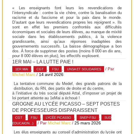
« Les enseignants font leurs les revendications de
l’intersyndicale : contre la vie chère, contre la banalisation du
racisme et du fascisme et pour la paix dans le monde.
D’autant que leurs revendications propres les rejoignent ». Ils
sont en effet les premiers confrontés aux difficultés
économiques et sociales de leurs élèves, au manque de mixité
sociale dans les établissements publics, à la violence
grandissante, ainsi qu’aux réponses inadaptées des
gouvernements successifs. La baisse démographique a bon
dos. À force de supprimer des postes (moins 8 000 en dix ans,
pour 8 000 élèves en plus), les effectifs explosent.
1ER MAI – LA LUTTE PAIE !
,
,
,
/ Par
1ER MAI
CGT
FSU
UNSA ET SOLIDAIRES
Michel Marc
/
14 avril 2026
La tentative commune du Medef, des grands patrons de la
distribution, du RN, des partis de droite et du centre,
à l’initiative du très social député Attal, d’imposer un projet de
loi portant atteinte au 1eMai a échoué !
GROGNE AU LYCÉE PICASSO – SEPT POSTES
DE PROFESSEURS DISPARAISSENT
,
,
,
,
CGT
FSU
LYCÉE PICASSO
SNEP-FSU
SUD
/ Par
Michel Marc
/
25 mars 2026
EDUCAION...)
Les élus enseignants au conseil d’administration du lycée ont