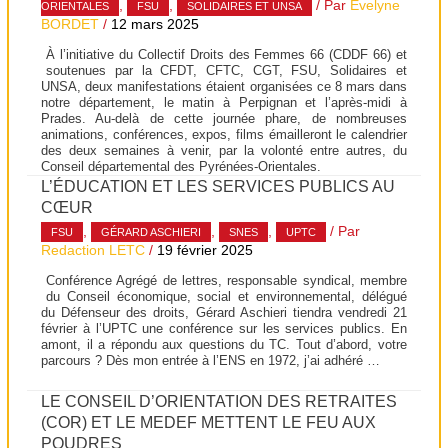
,
,
/ Par
Evelyne
ORIENTALES
FSU
SOLIDAIRES ET UNSA
BORDET
/
12 mars 2025
À l’initiative du Collectif Droits des Femmes 66 (CDDF 66) et
soutenues par la CFDT, CFTC, CGT, FSU, Solidaires et
UNSA, deux manifestations étaient organisées ce 8 mars dans
notre département, le matin à Perpignan et l’après-midi à
Prades. Au-delà de cette journée phare, de nombreuses
animations, conférences, expos, films émailleront le calendrier
des deux semaines à venir, par la volonté entre autres, du
Conseil départemental des Pyrénées-Orientales.
L’ÉDUCATION ET LES SERVICES PUBLICS AU
CŒUR
,
,
,
/ Par
FSU
GÉRARD ASCHIERI
SNES
UPTC
Redaction LETC
/
19 février 2025
Conférence Agrégé de lettres, responsable syndical, membre
du Conseil économique, social et environnemental, délégué
du Défenseur des droits, Gérard Aschieri tiendra vendredi 21
février à l’UPTC une conférence sur les services publics. En
amont, il a répondu aux questions du TC. Tout d’abord, votre
parcours ? Dès mon entrée à l’ENS en 1972, j’ai adhéré …
LE CONSEIL D’ORIENTATION DES RETRAITES
(COR) ET LE MEDEF METTENT LE FEU AUX
POUDRES