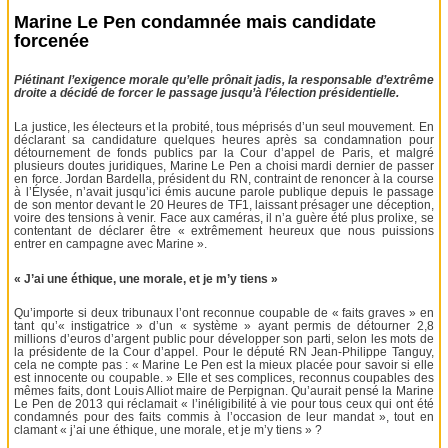
Marine Le Pen condamnée mais candidate
forcenée
Piétinant l’exigence morale qu’elle prônait jadis, la responsable d’extrême
droite a décidé de forcer le passage jusqu’à l’élection présidentielle.
La justice, les électeurs et la probité, tous méprisés d’un seul mouvement. En
déclarant sa candidature quelques heures après sa condamnation pour
détournement de fonds publics par la Cour d’appel de Paris, et malgré
plusieurs doutes juridiques, Marine Le Pen a choisi mardi dernier de passer
en force. Jordan Bardella, président du RN, contraint de renoncer à la course
à l’Élysée, n’avait jusqu’ici émis aucune parole publique depuis le passage
de son mentor devant le 20 Heures de TF1, laissant présager une déception,
voire des tensions à venir. Face aux caméras, il n’a guère été plus prolixe, se
contentant de déclarer être « extrêmement heureux que nous puissions
entrer en campagne avec Marine ».
« J’ai une éthique, une morale, et je m’y tiens »
Qu’importe si deux tribunaux l’ont reconnue coupable de « faits graves » en
tant qu’« instigatrice » d’un « système » ayant permis de détourner 2,8
millions d’euros d’argent public pour développer son parti, selon les mots de
la présidente de la Cour d’appel. Pour le député RN Jean-Philippe Tanguy,
cela ne compte pas : « Marine Le Pen est la mieux placée pour savoir si elle
est innocente ou coupable. » Elle et ses complices, reconnus coupables des
mêmes faits, dont Louis Alliot maire de Perpignan. Qu’aurait pensé la Marine
Le Pen de 2013 qui réclamait « l’inéligibilité à vie pour tous ceux qui ont été
condamnés pour des faits commis à l’occasion de leur mandat », tout en
clamant « j’ai une éthique, une morale, et je m’y tiens » ?