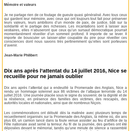
Mémoire et valeurs
Je ne partage rien de ce foutage de gueule quasi généralisé. Avec tous ceux
qui gardent leur mémoire, avec ceux qui ont toujours tout fait pour préserver
leurs valeurs, leurs ambitions d’un monde de paix, de justice, bâti sur la
solidarité et le partage des richesses. Les incantations sont à laisser aux
vestiaires, elles n’abuseront que ceux qu’un sursaut démocratique pourrait
momentanément réveiller d’un sommeil profond. Il importe de se lever. Il
importe de bousculer un laisser-aller coupable du pire pour réveiller ces
consciences dont nous savons très pertinemment qu’elles sont porteuses
d’avenir.
Jean-Marie Philibert
Dix ans après l’attentat du 14 juillet 2016, Nice se
recueille pour ne jamais oublier
Dix ans après l’attentat qui a endeuillé la Promenade des Anglais, Nice a
rendu un hommage solennel aux 86 victimes de l’attaque terroriste du 14
juillet 2016. Une journée placée sous le signe du souvenir, de la dignité et de
la résilience, en présence des familles des victimes, des rescapés, des
autorités locales et nationales, ainsi que de nombreux Niçois.
Les commémorations ont débuté dès la matinée avec plusieurs temps de
recueillement organisés sur la Promenade des Anglais, là même où, dix ans
plus tôt, un camion lancé dans la foule venue assister au feu d’artifice de la
Fête nationale avait semé la terreur. Au fil de la journée, des gerbes ont été
déposées devant le mémorial, tandis qu’une minute de silence a rassemblé