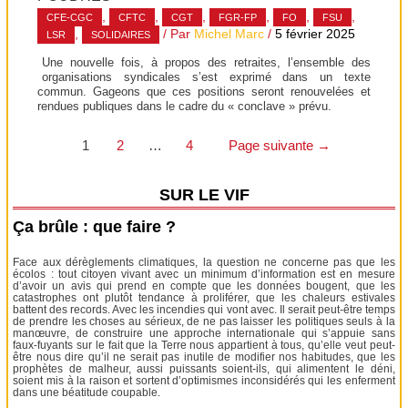
,
,
,
,
,
,
CFE-CGC
CFTC
CGT
FGR-FP
FO
FSU
,
/ Par
Michel Marc
/
5 février 2025
LSR
SOLIDAIRES
Une nouvelle fois, à propos des retraites, l’ensemble des
organisations syndicales s’est exprimé dans un texte
commun. Gageons que ces positions seront renouvelées et
rendues publiques dans le cadre du « conclave » prévu.
Pagination
1
2
…
4
Page suivante
→
des
SUR LE VIF
publications
Ça brûle : que faire ?
Face aux dérèglements climatiques, la question ne concerne pas que les
écolos : tout citoyen vivant avec un minimum d’information est en mesure
d’avoir un avis qui prend en compte que les données bougent, que les
catastrophes ont plutôt tendance à proliférer, que les chaleurs estivales
battent des records. Avec les incendies qui vont avec. Il serait peut-être temps
de prendre les choses au sérieux, de ne pas laisser les politiques seuls à la
manœuvre, de construire une approche internationale qui s’appuie sans
faux-fuyants sur le fait que la Terre nous appartient à tous, qu’elle veut peut-
être nous dire qu’il ne serait pas inutile de modifier nos habitudes, que les
prophètes de malheur, aussi puissants soient-ils, qui alimentent le déni,
soient mis à la raison et sortent d’optimismes inconsidérés qui les enferment
dans une béatitude coupable.