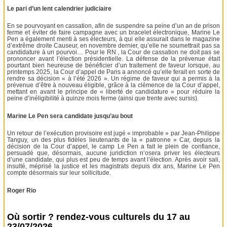
Le pari d’un lent calendrier judiciaire
En se pourvoyant en cassation, afin de suspendre sa peine d’un an de prison
ferme et éviter de faire campagne avec un bracelet électronique, Marine Le
Pen a également menti à ses électeurs, à qui elle assurait dans le magazine
d’extrême droite Causeur, en novembre dernier, qu’elle ne soumettrait pas sa
candidature à un pourvoi… Pour le RN , la Cour de cassation ne doit pas se
prononcer avant l’élection présidentielle. La défense de la prévenue était
pourtant bien heureuse de bénéficier d’un traitement de faveur lorsque, au
printemps 2025, la Cour d’appel de Paris a annoncé qu’elle ferait en sorte de
rendre sa décision « à l’été 2026 ». Un régime de faveur qui a permis à la
prévenue d’être à nouveau éligible, grâce à la clémence de la Cour d’appel,
mettant en avant le principe de « liberté de candidature » pour réduire la
peine d’inéligibilité à quinze mois ferme (ainsi que trente avec sursis).
Marine Le Pen sera candidate jusqu’au bout
Un retour de l’exécution provisoire est jugé « improbable » par Jean-Philippe
Tanguy, un des plus fidèles lieutenants de la « patronne » Car, depuis la
décision de la Cour d’appel, le camp Le Pen a fait le plein de confiance,
persuadé que, désormais, aucune juridiction n’osera priver les électeurs
d’une candidate, qui plus est peu de temps avant l’élection. Après avoir sali,
insulté, méprisé la justice et les magistrats depuis dix ans, Marine Le Pen
compte désormais sur leur sollicitude.
Roger Rio
Où sortir ? rendez-vous culturels du 17 au
23/07/2026