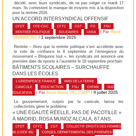
décidé, avec leurs syndicats, de ne pas siéger ce mardi 17
mars. Ils contestent le manque de moyens mis à la disposition
pour la rentrée 2026.
UN ACCORD INTERSYNDICAL OFFENSIF
,
,
,
,
,
,
CFDT
CFE-CGC
CFTC
CGT
FO
FSU
,
,
/ Par
René
RENTRÉE POLITIQUE
SOLIDAIRES
UNSA
GRANMONT
/
3 septembre 2025
Rentrée – Alors que la rentrée politique s’est accélérée avec
le vote de confiance le 8 septembre et l’émergence du
mouvement « Bloquons tout », les syndicats ont annoncé une
première date de riposte à l’austérité le 18 septembre prochain.
BÂTIMENTS SCOLAIRES – SURCHAUFFE
DANS LES ÉCOLES
,
,
1 GREENPEACE FRANCE
AMIS DE LA TERRE
,
,
,
,
CANICULE
EDUC’ACTION
FSU
OXFAM
SUD
/ Par
Anne Marie DELCAMP
/
9 juillet 2025
ÉDUCATION
Le gouvernement, surpris par la canicule, laisse les
collectivités gérer le problème.
« UNE ÉGALITÉ RÉELLE, PAS DE PACOTILLE »
À MADRID, ROSA MUNOZ ALCALA, 67 ANS.
,
,
,
CFDT
CFTC
CGT
COLLECTIF DROITS DES FEMMES
,
66 (CDDF 66)
CONSEIL DÉPARTEMENTAL DES PYRÉNÉES-