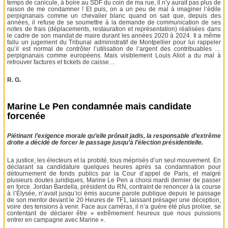
temps de canicule, à boire au SDF du coin de ma rue, il n’y aurait pas plus de
raison de me condamner ! Et puis, on a un peu de mal à imaginer l’édile
perpignanais comme un chevalier blanc quand on sait que, depuis des
années, il refuse de se soumettre à la demande de communication de ses
notes de frais (déplacements, restauration et représentation) réalisées dans
le cadre de son mandat de maire durant les années 2020 à 2024. Il a même
fallu un jugement du Tribunal administratif de Montpellier pour lui rappeler
qu’il est normal de contrôler l’utilisation de l’argent des contribuables …
perpignanais comme européens. Mais visiblement Louis Aliot a du mal à
retrouver factures et tickets de caisse…
R. G.
Marine Le Pen condamnée mais candidate
forcenée
Piétinant l’exigence morale qu’elle prônait jadis, la responsable d’extrême
droite a décidé de forcer le passage jusqu’à l’élection présidentielle.
La justice, les électeurs et la probité, tous méprisés d’un seul mouvement. En
déclarant sa candidature quelques heures après sa condamnation pour
détournement de fonds publics par la Cour d’appel de Paris, et malgré
plusieurs doutes juridiques, Marine Le Pen a choisi mardi dernier de passer
en force. Jordan Bardella, président du RN, contraint de renoncer à la course
à l’Élysée, n’avait jusqu’ici émis aucune parole publique depuis le passage
de son mentor devant le 20 Heures de TF1, laissant présager une déception,
voire des tensions à venir. Face aux caméras, il n’a guère été plus prolixe, se
contentant de déclarer être « extrêmement heureux que nous puissions
entrer en campagne avec Marine ».