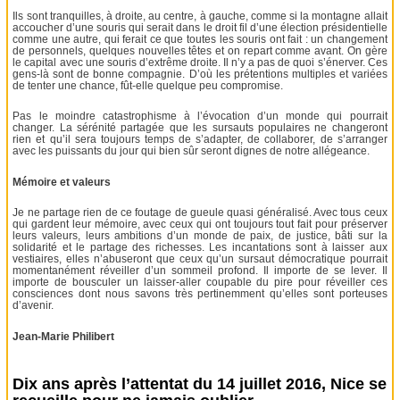
Ils sont tranquilles, à droite, au centre, à gauche, comme si la montagne allait
accoucher d’une souris qui serait dans le droit fil d’une élection présidentielle
comme une autre, qui ferait ce que toutes les souris ont fait : un changement
de personnels, quelques nouvelles têtes et on repart comme avant. On gère
le capital avec une souris d’extrême droite. Il n’y a pas de quoi s’énerver. Ces
gens-là sont de bonne compagnie. D’où les prétentions multiples et variées
de tenter une chance, fût-elle quelque peu compromise.
Pas le moindre catastrophisme à l’évocation d’un monde qui pourrait
changer. La sérénité partagée que les sursauts populaires ne changeront
rien et qu’il sera toujours temps de s’adapter, de collaborer, de s’arranger
avec les puissants du jour qui bien sûr seront dignes de notre allégeance.
Mémoire et valeurs
Je ne partage rien de ce foutage de gueule quasi généralisé. Avec tous ceux
qui gardent leur mémoire, avec ceux qui ont toujours tout fait pour préserver
leurs valeurs, leurs ambitions d’un monde de paix, de justice, bâti sur la
solidarité et le partage des richesses. Les incantations sont à laisser aux
vestiaires, elles n’abuseront que ceux qu’un sursaut démocratique pourrait
momentanément réveiller d’un sommeil profond. Il importe de se lever. Il
importe de bousculer un laisser-aller coupable du pire pour réveiller ces
consciences dont nous savons très pertinemment qu’elles sont porteuses
d’avenir.
Jean-Marie Philibert
Dix ans après l’attentat du 14 juillet 2016, Nice se