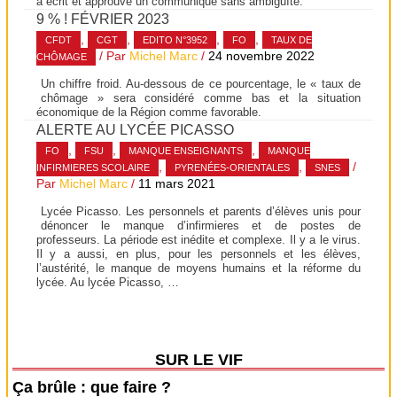
a écrit et approuvé un communiqué sans ambiguïté.
9 % ! FÉVRIER 2023
,
,
,
,
CFDT
CGT
EDITO N°3952
FO
TAUX DE
/ Par
Michel Marc
/
24 novembre 2022
CHÔMAGE
Un chiffre froid. Au-dessous de ce pourcentage, le « taux de
chômage » sera considéré comme bas et la situation
économique de la Région comme favorable.
ALERTE AU LYCÉE PICASSO
,
,
,
FO
FSU
MANQUE ENSEIGNANTS
MANQUE
,
,
/
INFIRMIERES SCOLAIRE
PYRENÉES-ORIENTALES
SNES
Par
Michel Marc
/
11 mars 2021
Lycée Picasso. Les personnels et parents d’élèves unis pour
dénoncer le manque d’infirmieres et de postes de
professeurs. La période est inédite et complexe. Il y a le virus.
Il y a aussi, en plus, pour les personnels et les élèves,
l’austérité, le manque de moyens humains et la réforme du
lycée. Au lycée Picasso, …
SUR LE VIF
Ça brûle : que faire ?