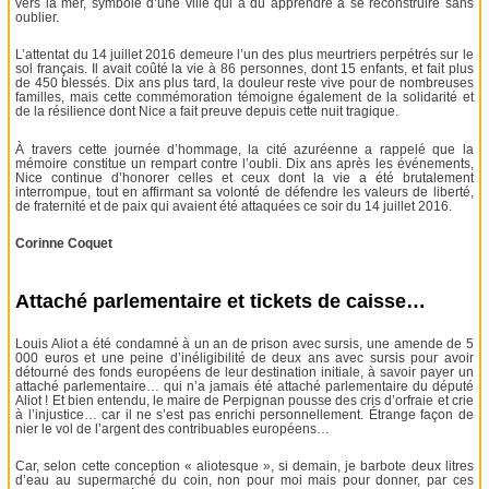
vers la mer, symbole d’une ville qui a dû apprendre à se reconstruire sans
oublier.
L’attentat du 14 juillet 2016 demeure l’un des plus meurtriers perpétrés sur le
sol français. Il avait coûté la vie à 86 personnes, dont 15 enfants, et fait plus
de 450 blessés. Dix ans plus tard, la douleur reste vive pour de nombreuses
familles, mais cette commémoration témoigne également de la solidarité et
de la résilience dont Nice a fait preuve depuis cette nuit tragique.
À travers cette journée d’hommage, la cité azuréenne a rappelé que la
mémoire constitue un rempart contre l’oubli. Dix ans après les événements,
Nice continue d’honorer celles et ceux dont la vie a été brutalement
interrompue, tout en affirmant sa volonté de défendre les valeurs de liberté,
de fraternité et de paix qui avaient été attaquées ce soir du 14 juillet 2016.
Corinne Coquet
Attaché parlementaire et tickets de caisse…
Louis Aliot a été condamné à un an de prison avec sursis, une amende de 5
000 euros et une peine d’inéligibilité de deux ans avec sursis pour avoir
détourné des fonds européens de leur destination initiale, à savoir payer un
attaché parlementaire… qui n’a jamais été attaché parlementaire du député
Aliot ! Et bien entendu, le maire de Perpignan pousse des cris d’orfraie et crie
à l’injustice… car il ne s’est pas enrichi personnellement. Étrange façon de
nier le vol de l’argent des contribuables européens…
Car, selon cette conception « aliotesque », si demain, je barbote deux litres
d’eau au supermarché du coin, non pour moi mais pour donner, par ces