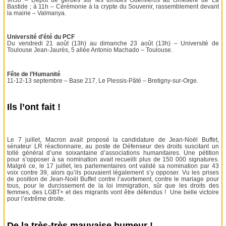
Bastide ; à 11h – Cérémonie à la crypte du Souvenir, rassemblement devant
la mairie – Valmanya.
Université d’été du PCF
Du vendredi 21 août (13h) au dimanche 23 août (13h) – Université de
Toulouse Jean-Jaurès, 5 allée Antonio Machado – Toulouse.
Fête de l’Humanité
11-12-13 septembre – Base 217, Le Plessis-Pâté – Bretigny-sur-Orge.
Ils l’ont fait !
Le 7 juillet, Macron avait proposé la candidature de Jean-Noël Buffet,
sénateur LR réactionnaire, au poste de Défenseur des droits suscitant un
tollé général d’une soixantaine d’associations humanitaires. Une pétition
pour s’opposer à sa nomination avait recueilli plus de 150 000 signatures.
Malgré ce, le 17 juillet, les parlementaires ont validé sa nomination par 43
voix contre 39, alors qu’ils pouvaient légalement s’y opposer. Vu les prises
de position de Jean-Noël Buffet contre l’avortement, contre le mariage pour
tous, pour le durcissement de la loi immigration, sûr que les droits des
femmes, des LGBT+ et des migrants vont être défendus ! Une belle victoire
pour l’extrême droite.
De la très-très mauvaise humeur !