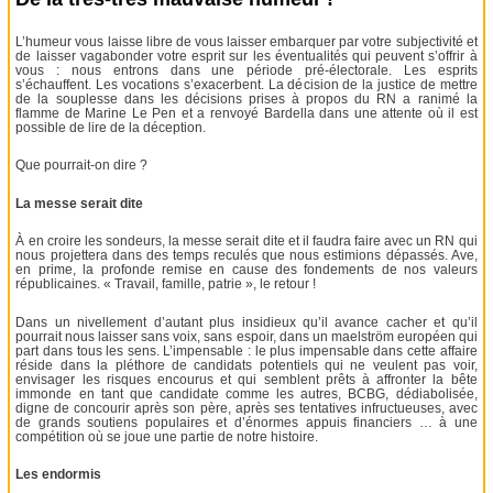
L’humeur vous laisse libre de vous laisser embarquer par votre subjectivité et
de laisser vagabonder votre esprit sur les éventualités qui peuvent s’offrir à
vous : nous entrons dans une période pré-électorale. Les esprits
s’échauffent. Les vocations s’exacerbent. La décision de la justice de mettre
de la souplesse dans les décisions prises à propos du RN a ranimé la
flamme de Marine Le Pen et a renvoyé Bardella dans une attente où il est
possible de lire de la déception.
Que pourrait-on dire ?
La messe serait dite
À en croire les sondeurs, la messe serait dite et il faudra faire avec un RN qui
nous projettera dans des temps reculés que nous estimions dépassés. Ave,
en prime, la profonde remise en cause des fondements de nos valeurs
républicaines. « Travail, famille, patrie », le retour !
Dans un nivellement d’autant plus insidieux qu’il avance cacher et qu’il
pourrait nous laisser sans voix, sans espoir, dans un maelström européen qui
part dans tous les sens. L’impensable : le plus impensable dans cette affaire
réside dans la pléthore de candidats potentiels qui ne veulent pas voir,
envisager les risques encourus et qui semblent prêts à affronter la bête
immonde en tant que candidate comme les autres, BCBG, dédiabolisée,
digne de concourir après son père, après ses tentatives infructueuses, avec
de grands soutiens populaires et d’énormes appuis financiers … à une
compétition où se joue une partie de notre histoire.
Les endormis