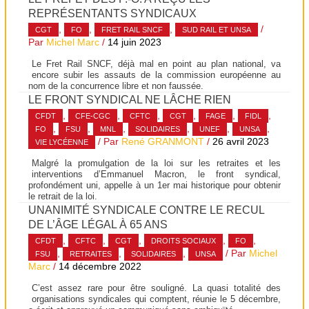
REPRÉSENTANTS SYNDICAUX
,
,
,
/
CGT
FO
FRET RAIL SNCF
SUD RAIL ET UNSA
Par
Michel Marc
/
14 juin 2023
Le Fret Rail SNCF, déjà mal en point au plan national, va
encore subir les assauts de la commission européenne au
nom de la concurrence libre et non faussée.
LE FRONT SYNDICAL NE LÂCHE RIEN
,
,
,
,
,
,
CFDT
CFE-CGC
CFTC
CGT
FAGE
FIDL
,
,
,
,
,
,
FO
FSU
MNL
SOLIDAIRES
UNEF
UNSA
/ Par
René GRANMONT
/
26 avril 2023
VIE LYCÉENNE
Malgré la promulgation de la loi sur les retraites et les
interventions d’Emmanuel Macron, le front syndical,
profondément uni, appelle à un 1er mai historique pour obtenir
le retrait de la loi.
UNANIMITÉ SYNDICALE CONTRE LE RECUL
DE L’ÂGE LÉGAL À 65 ANS
,
,
,
,
,
CFDT
CFTC
CGT
DROITS SOCIAUX
FO
,
,
,
/ Par
Michel
FSU
RETRAITES
SOLIDAIRES
UNSA
Marc
/
14 décembre 2022
C’est assez rare pour être souligné. La quasi totalité des
organisations syndicales qui comptent, réunie le 5 décembre,