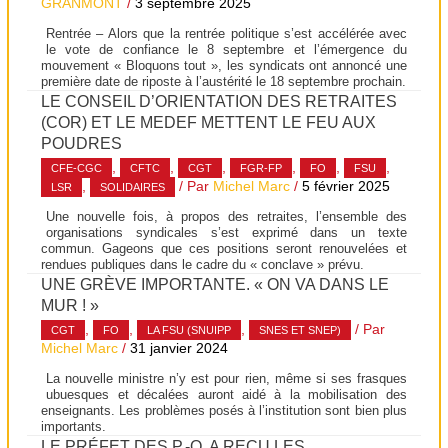
GRANMONT
/
3 septembre 2025
Rentrée – Alors que la rentrée politique s’est accélérée avec
le vote de confiance le 8 septembre et l’émergence du
mouvement « Bloquons tout », les syndicats ont annoncé une
première date de riposte à l’austérité le 18 septembre prochain.
LE CONSEIL D’ORIENTATION DES RETRAITES
(COR) ET LE MEDEF METTENT LE FEU AUX
POUDRES
,
,
,
,
,
,
CFE-CGC
CFTC
CGT
FGR-FP
FO
FSU
,
/ Par
Michel Marc
/
5 février 2025
LSR
SOLIDAIRES
Une nouvelle fois, à propos des retraites, l’ensemble des
organisations syndicales s’est exprimé dans un texte
commun. Gageons que ces positions seront renouvelées et
rendues publiques dans le cadre du « conclave » prévu.
UNE GRÈVE IMPORTANTE. « ON VA DANS LE
MUR ! »
,
,
,
/ Par
CGT
FO
LA FSU (SNUIPP
SNES ET SNEP)
Michel Marc
/
31 janvier 2024
La nouvelle ministre n’y est pour rien, même si ses frasques
ubuesques et décalées auront aidé à la mobilisation des
enseignants. Les problèmes posés à l’institution sont bien plus
importants.
LE PRÉFET DES P.-O. A REÇU LES