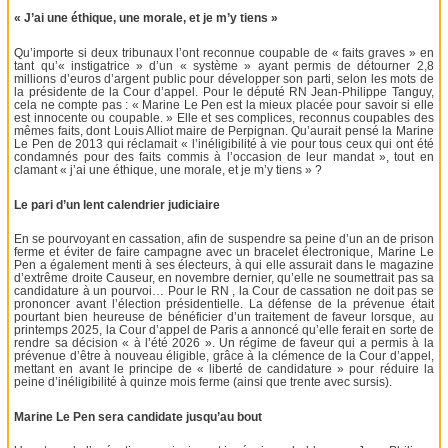
« J’ai une éthique, une morale, et je m’y tiens »
Qu’importe si deux tribunaux l’ont reconnue coupable de « faits graves » en
tant qu’« instigatrice » d’un « système » ayant permis de détourner 2,8
millions d’euros d’argent public pour développer son parti, selon les mots de
la présidente de la Cour d’appel. Pour le député RN Jean-Philippe Tanguy,
cela ne compte pas : « Marine Le Pen est la mieux placée pour savoir si elle
est innocente ou coupable. » Elle et ses complices, reconnus coupables des
mêmes faits, dont Louis Alliot maire de Perpignan. Qu’aurait pensé la Marine
Le Pen de 2013 qui réclamait « l’inéligibilité à vie pour tous ceux qui ont été
condamnés pour des faits commis à l’occasion de leur mandat », tout en
clamant « j’ai une éthique, une morale, et je m’y tiens » ?
Le pari d’un lent calendrier judiciaire
En se pourvoyant en cassation, afin de suspendre sa peine d’un an de prison
ferme et éviter de faire campagne avec un bracelet électronique, Marine Le
Pen a également menti à ses électeurs, à qui elle assurait dans le magazine
d’extrême droite Causeur, en novembre dernier, qu’elle ne soumettrait pas sa
candidature à un pourvoi… Pour le RN , la Cour de cassation ne doit pas se
prononcer avant l’élection présidentielle. La défense de la prévenue était
pourtant bien heureuse de bénéficier d’un traitement de faveur lorsque, au
printemps 2025, la Cour d’appel de Paris a annoncé qu’elle ferait en sorte de
rendre sa décision « à l’été 2026 ». Un régime de faveur qui a permis à la
prévenue d’être à nouveau éligible, grâce à la clémence de la Cour d’appel,
mettant en avant le principe de « liberté de candidature » pour réduire la
peine d’inéligibilité à quinze mois ferme (ainsi que trente avec sursis).
Marine Le Pen sera candidate jusqu’au bout