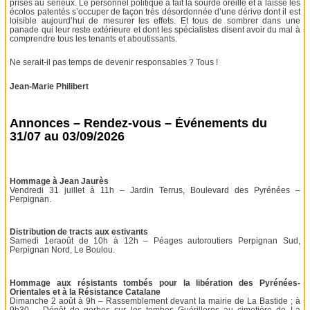
prises au sérieux. Le personnel politique a fait la sourde oreille et a laissé les
écolos patentés s’occuper de façon très désordonnée d’une dérive dont il est
loisible aujourd’hui de mesurer les effets. Et tous de sombrer dans une
panade qui leur reste extérieure et dont les spécialistes disent avoir du mal à
comprendre tous les tenants et aboutissants.
Ne serait-il pas temps de devenir responsables ? Tous !
Jean-Marie Philibert
Annonces – Rendez-vous – Événements du
31/07 au 03/09/2026
Hommage à Jean Jaurès
Vendredi 31 juillet à 11h – Jardin Terrus, Boulevard des Pyrénées –
Perpignan.
Distribution de tracts aux estivants
Samedi 1eraoût de 10h à 12h – Péages autoroutiers Perpignan Sud,
Perpignan Nord, Le Boulou.
Hommage aux résistants tombés pour la libération des Pyrénées-
Orientales et à la Résistance Catalane
Dimanche 2 août à 9h – Rassemblement devant la mairie de La Bastide ; à
9h30 – Dépôt de gerbes sur les tombes Guérilleros au cimetière de La