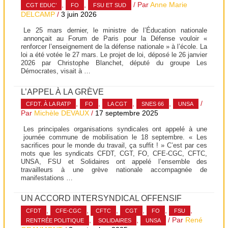
,
,
/ Par
Anne Marie
CGT EDUC’
FO
FSU ET SUD
DELCAMP
/
3 juin 2026
Le 25 mars dernier, le ministre de l’Éducation nationale
annonçait au Forum de Paris pour la Défense vouloir «
renforcer l’enseignement de la défense nationale » à l’école. La
loi a été votée le 27 mars. Le projet de loi, déposé le 26 janvier
2026 par Christophe Blanchet, député du groupe Les
Démocrates, visait à …
L’APPEL À LA GRÈVE
,
,
,
,
/
CFDT. À LA RATP
FO
LA CGT
SNES 66
UNSA
Par
Michèle DEVAUX
/
17 septembre 2025
Les principales organisations syndicales ont appelé à une
journée commune de mobilisation le 18 septembre. « Les
sacrifices pour le monde du travail, ça suffit ! » C’est par ces
mots que les syndicats CFDT, CGT, FO, CFE-CGC, CFTC,
UNSA, FSU et Solidaires ont appelé l’ensemble des
travailleurs à une grève nationale accompagnée de
manifestations …
UN ACCORD INTERSYNDICAL OFFENSIF
,
,
,
,
,
,
CFDT
CFE-CGC
CFTC
CGT
FO
FSU
,
,
/ Par
René
RENTRÉE POLITIQUE
SOLIDAIRES
UNSA