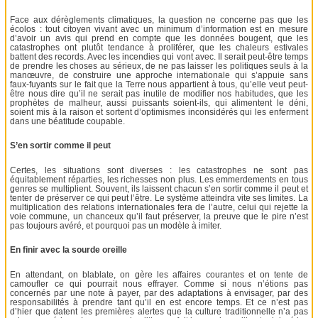
Face aux dérèglements climatiques, la question ne concerne pas que les
écolos : tout citoyen vivant avec un minimum d’information est en mesure
d’avoir un avis qui prend en compte que les données bougent, que les
catastrophes ont plutôt tendance à proliférer, que les chaleurs estivales
battent des records. Avec les incendies qui vont avec. Il serait peut-être temps
de prendre les choses au sérieux, de ne pas laisser les politiques seuls à la
manœuvre, de construire une approche internationale qui s’appuie sans
faux-fuyants sur le fait que la Terre nous appartient à tous, qu’elle veut peut-
être nous dire qu’il ne serait pas inutile de modifier nos habitudes, que les
prophètes de malheur, aussi puissants soient-ils, qui alimentent le déni,
soient mis à la raison et sortent d’optimismes inconsidérés qui les enferment
dans une béatitude coupable.
S’en sortir comme il peut
Certes, les situations sont diverses : les catastrophes ne sont pas
équitablement réparties, les richesses non plus. Les emmerdements en tous
genres se multiplient. Souvent, ils laissent chacun s’en sortir comme il peut et
tenter de préserver ce qui peut l’être. Le système atteindra vite ses limites. La
multiplication des relations internationales fera de l’autre, celui qui rejette la
voie commune, un chanceux qu’il faut préserver, la preuve que le pire n’est
pas toujours avéré, et pourquoi pas un modèle à imiter.
En finir avec la sourde oreille
En attendant, on blablate, on gère les affaires courantes et on tente de
camoufler ce qui pourrait nous effrayer. Comme si nous n’étions pas
concernés par une note à payer, par des adaptations à envisager, par des
responsabilités à prendre tant qu’il en est encore temps. Et ce n’est pas
d’hier que datent les premières alertes que la culture traditionnelle n’a pas