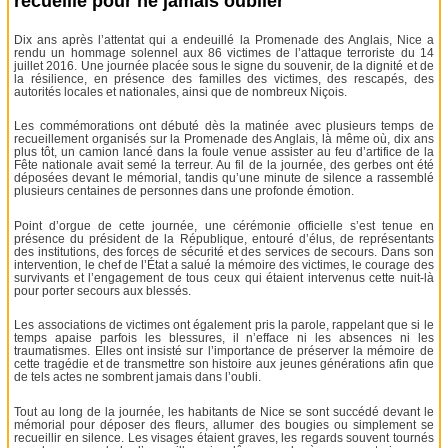
recueille pour ne jamais oublier
Dix ans après l’attentat qui a endeuillé la Promenade des Anglais, Nice a
rendu un hommage solennel aux 86 victimes de l’attaque terroriste du 14
juillet 2016. Une journée placée sous le signe du souvenir, de la dignité et de
la résilience, en présence des familles des victimes, des rescapés, des
autorités locales et nationales, ainsi que de nombreux Niçois.
Les commémorations ont débuté dès la matinée avec plusieurs temps de
recueillement organisés sur la Promenade des Anglais, là même où, dix ans
plus tôt, un camion lancé dans la foule venue assister au feu d’artifice de la
Fête nationale avait semé la terreur. Au fil de la journée, des gerbes ont été
déposées devant le mémorial, tandis qu’une minute de silence a rassemblé
plusieurs centaines de personnes dans une profonde émotion.
Point d’orgue de cette journée, une cérémonie officielle s’est tenue en
présence du président de la République, entouré d’élus, de représentants
des institutions, des forces de sécurité et des services de secours. Dans son
intervention, le chef de l’État a salué la mémoire des victimes, le courage des
survivants et l’engagement de tous ceux qui étaient intervenus cette nuit-là
pour porter secours aux blessés.
Les associations de victimes ont également pris la parole, rappelant que si le
temps apaise parfois les blessures, il n’efface ni les absences ni les
traumatismes. Elles ont insisté sur l’importance de préserver la mémoire de
cette tragédie et de transmettre son histoire aux jeunes générations afin que
de tels actes ne sombrent jamais dans l’oubli.
Tout au long de la journée, les habitants de Nice se sont succédé devant le
mémorial pour déposer des fleurs, allumer des bougies ou simplement se
recueillir en silence. Les visages étaient graves, les regards souvent tournés