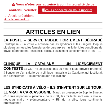
Vous n'etes pas autorisé à voir l'integralité de ce
contenu, veuillez
vous connecter ou vous inscrire
←
Article précédent
Article suivant
→
ARTICLES EN LIEN
LA POSTE – SERVICE PUBLIC FORTEMENT DÉGRADÉ
L’entreprise « La Poste » accusée par les syndicats et les usagers. Depuis
plusieurs années, les fermetures de bureaux se multiplient, les conditions de
travail dégringolent, les conflits sociaux essaiment sur le territoire et les…
…
CLINIQUE LA CATALANE – UN LICENCIEMENT
CONTESTÉ
La CGT ne se satisfait pas du motif « faute grave » prononcé
à l’encontre d’un salarié de la clinique mutualiste La Catalane, qui justifierait
son licenciement. Elle demande des explications.
…
LES SYNDICATS À VÉLO – ILS S’INVITENT SUR LE TOUR,
LE VRAI, À CARCASSONNE
Mardi, en présence de Sophie Binet et
d’un très important « peloton » de la CGT, les militants sont venus dire au
nouveau maire « plénipotentiaire » RN de la ville, leurs sentiments
protestataires.
…