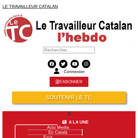
LE TRAVAILLEUR CATALAN
Connexion
S'ABONNER
SOUTENIR LE TC
A LA UNE
Actu Media
En Català
Exclusivité Site