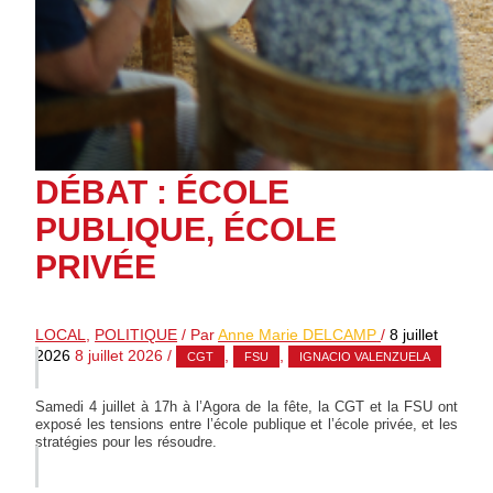
DÉBAT : ÉCOLE
PUBLIQUE, ÉCOLE
PRIVÉE
LOCAL
,
POLITIQUE
/ Par
Anne Marie DELCAMP
/
8 juillet
2026
8 juillet 2026
/
,
,
CGT
FSU
IGNACIO VALENZUELA
Samedi 4 juillet à 17h à l’Agora de la fête, la CGT et la FSU ont
exposé les tensions entre l’école publique et l’école privée, et les
stratégies pour les résoudre.