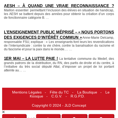
AESH – À QUAND UNE VRAIE RECONNAISSANCE ?
Maillon essentiel permettant l’inclusion des élèves en situation de handicap,
les AESH se battent depuis des années pour obtenir la création d’un corps
de fonctionnaire catégorie B.
…
L’ENSEIGNEMENT PUBLIC MÉPRISÉ – « NOUS PORTONS
DES EXIGENCES D’INTÉRÊT COMMUN »
Anne-Marie Delcamp,
responsable FSU, explique : « Les enseignants font leurs les revendications
de l’intersyndicale : contre la vie chère, contre la banalisation du racisme et
du fascisme et pour la paix dans le monde.…
…
1ER MAI – LA LUTTE PAIE !
La tentative commune du Medef, des
grands patrons de la distribution, du RN, des partis de droite et du centre, à
l’initiative du très social député Attal, d’imposer un projet de loi portant
atteinte au…
…
Mentions Légales
Fête du TC
La Boutique
Le
Kiosque
C.G.V.
R.G.P.D.
Copyright © 2024 -
JLD Concept