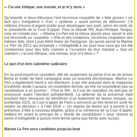
« J’ai une éthique, une morale, et je m’y tiens »
Qu’importe si deux tribunaux l’ont reconnue coupable de « faits graves » en
tant qu’« instigatrice » d’un « système » ayant permis de détourner 2,8
millions d’euros d’argent public pour développer son parti, selon les mots de
la présidente de la Cour d’appel. Pour le député RN Jean-Philippe Tanguy,
cela ne compte pas : « Marine Le Pen est la mieux placée pour savoir si elle
est innocente ou coupable. » Elle et ses complices, reconnus coupables des
mêmes faits, dont Louis Alliot maire de Perpignan. Qu’aurait pensé la Marine
Le Pen de 2013 qui réclamait « l’inéligibilité à vie pour tous ceux qui ont été
condamnés pour des faits commis à l’occasion de leur mandat », tout en
clamant « j’ai une éthique, une morale, et je m’y tiens » ?
Le pari d’un lent calendrier judiciaire
En se pourvoyant en cassation, afin de suspendre sa peine d’un an de prison
ferme et éviter de faire campagne avec un bracelet électronique, Marine Le
Pen a également menti à ses électeurs, à qui elle assurait dans le magazine
d’extrême droite Causeur, en novembre dernier, qu’elle ne soumettrait pas sa
candidature à un pourvoi… Pour le RN , la Cour de cassation ne doit pas se
prononcer avant l’élection présidentielle. La défense de la prévenue était
pourtant bien heureuse de bénéficier d’un traitement de faveur lorsque, au
printemps 2025, la Cour d’appel de Paris a annoncé qu’elle ferait en sorte de
rendre sa décision « à l’été 2026 ». Un régime de faveur qui a permis à la
prévenue d’être à nouveau éligible, grâce à la clémence de la Cour d’appel,
mettant en avant le principe de « liberté de candidature » pour réduire la
peine d’inéligibilité à quinze mois ferme (ainsi que trente avec sursis).
Marine Le Pen sera candidate jusqu’au bout