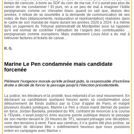
temps de canicule, à boire au SDF du coin de ma rue, il n’y aurait pas plus de
raison de me condamner ! Et puis, on a un peu de mal à imaginer l’édile
perpignanais comme un chevalier blanc quand on sait que, depuis des
années, il refuse de se soumettre à la demande de communication de ses
notes de frais (déplacements, restauration et représentation) réalisées dans
le cadre de son mandat de maire durant les années 2020 à 2024. Il a même
fallu un jugement du Tribunal administratif de Montpellier pour lui rappeler
qu’il est normal de contrôler l’utilisation de l’argent des contribuables …
perpignanais comme européens. Mais visiblement Louis Aliot a du mal à
retrouver factures et tickets de caisse…
R. G.
Marine Le Pen condamnée mais candidate
forcenée
Piétinant l’exigence morale qu’elle prônait jadis, la responsable d’extrême
droite a décidé de forcer le passage jusqu’à l’élection présidentielle.
La justice, les électeurs et la probité, tous méprisés d’un seul mouvement. En
déclarant sa candidature quelques heures après sa condamnation pour
détournement de fonds publics par la Cour d’appel de Paris, et malgré
plusieurs doutes juridiques, Marine Le Pen a choisi mardi dernier de passer
en force. Jordan Bardella, président du RN, contraint de renoncer à la course
à l’Élysée, n’avait jusqu’ici émis aucune parole publique depuis le passage
de son mentor devant le 20 Heures de TF1, laissant présager une déception,
voire des tensions à venir. Face aux caméras, il n’a guère été plus prolixe, se
contentant de déclarer être « extrêmement heureux que nous puissions
entrer en campagne avec Marine ».