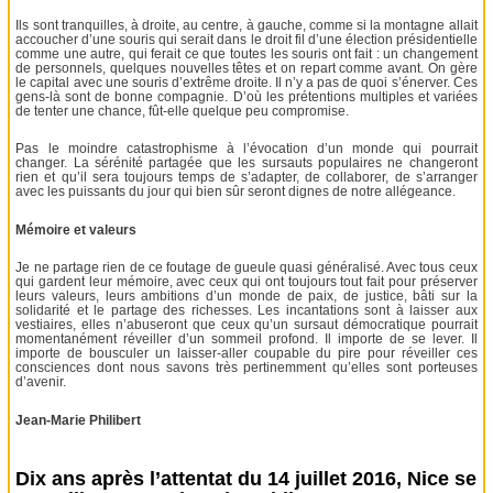
Ils sont tranquilles, à droite, au centre, à gauche, comme si la montagne allait
accoucher d’une souris qui serait dans le droit fil d’une élection présidentielle
comme une autre, qui ferait ce que toutes les souris ont fait : un changement
de personnels, quelques nouvelles têtes et on repart comme avant. On gère
le capital avec une souris d’extrême droite. Il n’y a pas de quoi s’énerver. Ces
gens-là sont de bonne compagnie. D’où les prétentions multiples et variées
de tenter une chance, fût-elle quelque peu compromise.
Pas le moindre catastrophisme à l’évocation d’un monde qui pourrait
changer. La sérénité partagée que les sursauts populaires ne changeront
rien et qu’il sera toujours temps de s’adapter, de collaborer, de s’arranger
avec les puissants du jour qui bien sûr seront dignes de notre allégeance.
Mémoire et valeurs
Je ne partage rien de ce foutage de gueule quasi généralisé. Avec tous ceux
qui gardent leur mémoire, avec ceux qui ont toujours tout fait pour préserver
leurs valeurs, leurs ambitions d’un monde de paix, de justice, bâti sur la
solidarité et le partage des richesses. Les incantations sont à laisser aux
vestiaires, elles n’abuseront que ceux qu’un sursaut démocratique pourrait
momentanément réveiller d’un sommeil profond. Il importe de se lever. Il
importe de bousculer un laisser-aller coupable du pire pour réveiller ces
consciences dont nous savons très pertinemment qu’elles sont porteuses
d’avenir.
Jean-Marie Philibert
Dix ans après l’attentat du 14 juillet 2016, Nice se