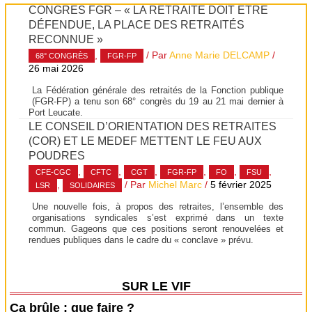
CONGRÈS FGR – « LA RETRAITE DOIT ÊTRE
DÉFENDUE, LA PLACE DES RETRAITÉS
RECONNUE »
,
/ Par
Anne Marie DELCAMP
/
68° CONGRÈS
FGR-FP
26 mai 2026
La Fédération générale des retraités de la Fonction publique
(FGR-FP) a tenu son 68° congrès du 19 au 21 mai dernier à
Port Leucate.
LE CONSEIL D’ORIENTATION DES RETRAITES
(COR) ET LE MEDEF METTENT LE FEU AUX
POUDRES
,
,
,
,
,
,
CFE-CGC
CFTC
CGT
FGR-FP
FO
FSU
,
/ Par
Michel Marc
/
5 février 2025
LSR
SOLIDAIRES
Une nouvelle fois, à propos des retraites, l’ensemble des
organisations syndicales s’est exprimé dans un texte
commun. Gageons que ces positions seront renouvelées et
rendues publiques dans le cadre du « conclave » prévu.
SUR LE VIF
Ça brûle : que faire ?