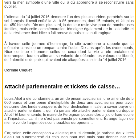
vers la mer, symbole d’une ville qui a dû apprendre à se reconstruire sans
oublier.
L’attentat du 14 juillet 2016 demeure l’un des plus meurtriers perpétrés sur le
sol français. Il avait coûté la vie à 86 personnes, dont 15 enfants, et fait plus
de 450 blessés. Dix ans plus tard, la douleur reste vive pour de nombreuses
familles, mais cette commémoration témoigne également de la solidarité et
de la résilience dont Nice a fait preuve depuis cette nuit tragique.
À travers cette journée d’hommage, la cité azuréenne a rappelé que la
mémoire constitue un rempart contre l’oubli. Dix ans après les événements,
Nice continue d’honorer celles et ceux dont la vie a été brutalement
interrompue, tout en affirmant sa volonté de défendre les valeurs de liberté,
de fraternité et de paix qui avaient été attaquées ce soir du 14 juillet 2016.
Corinne Coquet
Attaché parlementaire et tickets de caisse…
Louis Aliot a été condamné à un an de prison avec sursis, une amende de 5
000 euros et une peine d’inéligibilité de deux ans avec sursis pour avoir
détourné des fonds européens de leur destination initiale, à savoir payer un
attaché parlementaire… qui n’a jamais été attaché parlementaire du député
Aliot ! Et bien entendu, le maire de Perpignan pousse des cris d’orfraie et crie
à l’injustice… car il ne s’est pas enrichi personnellement. Étrange façon de
nier le vol de l’argent des contribuables européens…
Car, selon cette conception « aliotesque », si demain, je barbote deux litres
d’eau au supermarché du coin, non pour moi mais pour donner, par ces