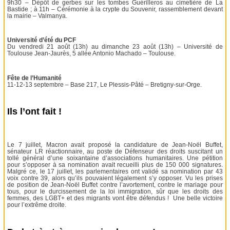
9h30 – Dépôt de gerbes sur les tombes Guérilleros au cimetière de La
Bastide ; à 11h – Cérémonie à la crypte du Souvenir, rassemblement devant
la mairie – Valmanya.
Université d’été du PCF
Du vendredi 21 août (13h) au dimanche 23 août (13h) – Université de
Toulouse Jean-Jaurès, 5 allée Antonio Machado – Toulouse.
Fête de l’Humanité
11-12-13 septembre – Base 217, Le Plessis-Pâté – Bretigny-sur-Orge.
Ils l’ont fait !
Le 7 juillet, Macron avait proposé la candidature de Jean-Noël Buffet,
sénateur LR réactionnaire, au poste de Défenseur des droits suscitant un
tollé général d’une soixantaine d’associations humanitaires. Une pétition
pour s’opposer à sa nomination avait recueilli plus de 150 000 signatures.
Malgré ce, le 17 juillet, les parlementaires ont validé sa nomination par 43
voix contre 39, alors qu’ils pouvaient légalement s’y opposer. Vu les prises
de position de Jean-Noël Buffet contre l’avortement, contre le mariage pour
tous, pour le durcissement de la loi immigration, sûr que les droits des
femmes, des LGBT+ et des migrants vont être défendus ! Une belle victoire
pour l’extrême droite.