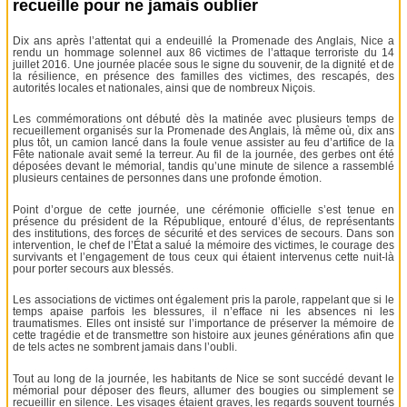
recueille pour ne jamais oublier
Dix ans après l’attentat qui a endeuillé la Promenade des Anglais, Nice a
rendu un hommage solennel aux 86 victimes de l’attaque terroriste du 14
juillet 2016. Une journée placée sous le signe du souvenir, de la dignité et de
la résilience, en présence des familles des victimes, des rescapés, des
autorités locales et nationales, ainsi que de nombreux Niçois.
Les commémorations ont débuté dès la matinée avec plusieurs temps de
recueillement organisés sur la Promenade des Anglais, là même où, dix ans
plus tôt, un camion lancé dans la foule venue assister au feu d’artifice de la
Fête nationale avait semé la terreur. Au fil de la journée, des gerbes ont été
déposées devant le mémorial, tandis qu’une minute de silence a rassemblé
plusieurs centaines de personnes dans une profonde émotion.
Point d’orgue de cette journée, une cérémonie officielle s’est tenue en
présence du président de la République, entouré d’élus, de représentants
des institutions, des forces de sécurité et des services de secours. Dans son
intervention, le chef de l’État a salué la mémoire des victimes, le courage des
survivants et l’engagement de tous ceux qui étaient intervenus cette nuit-là
pour porter secours aux blessés.
Les associations de victimes ont également pris la parole, rappelant que si le
temps apaise parfois les blessures, il n’efface ni les absences ni les
traumatismes. Elles ont insisté sur l’importance de préserver la mémoire de
cette tragédie et de transmettre son histoire aux jeunes générations afin que
de tels actes ne sombrent jamais dans l’oubli.
Tout au long de la journée, les habitants de Nice se sont succédé devant le
mémorial pour déposer des fleurs, allumer des bougies ou simplement se
recueillir en silence. Les visages étaient graves, les regards souvent tournés