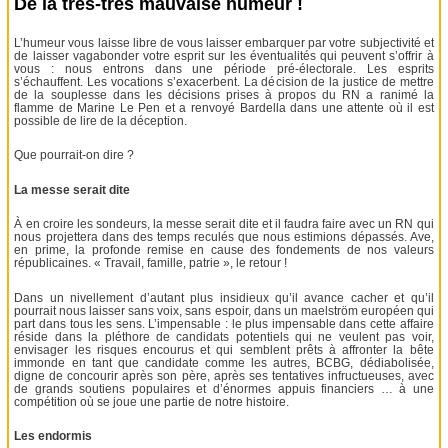
De la très-très mauvaise humeur !
L’humeur vous laisse libre de vous laisser embarquer par votre subjectivité et
de laisser vagabonder votre esprit sur les éventualités qui peuvent s’offrir à
vous : nous entrons dans une période pré-électorale. Les esprits
s’échauffent. Les vocations s’exacerbent. La décision de la justice de mettre
de la souplesse dans les décisions prises à propos du RN a ranimé la
flamme de Marine Le Pen et a renvoyé Bardella dans une attente où il est
possible de lire de la déception.
Que pourrait-on dire ?
La messe serait dite
À en croire les sondeurs, la messe serait dite et il faudra faire avec un RN qui
nous projettera dans des temps reculés que nous estimions dépassés. Ave,
en prime, la profonde remise en cause des fondements de nos valeurs
républicaines. « Travail, famille, patrie », le retour !
Dans un nivellement d’autant plus insidieux qu’il avance cacher et qu’il
pourrait nous laisser sans voix, sans espoir, dans un maelström européen qui
part dans tous les sens. L’impensable : le plus impensable dans cette affaire
réside dans la pléthore de candidats potentiels qui ne veulent pas voir,
envisager les risques encourus et qui semblent prêts à affronter la bête
immonde en tant que candidate comme les autres, BCBG, dédiabolisée,
digne de concourir après son père, après ses tentatives infructueuses, avec
de grands soutiens populaires et d’énormes appuis financiers … à une
compétition où se joue une partie de notre histoire.
Les endormis