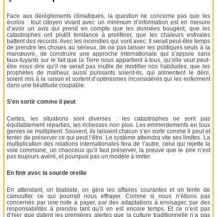
Face aux dérèglements climatiques, la question ne concerne pas que les
écolos : tout citoyen vivant avec un minimum d’information est en mesure
d’avoir un avis qui prend en compte que les données bougent, que les
catastrophes ont plutôt tendance à proliférer, que les chaleurs estivales
battent des records. Avec les incendies qui vont avec. Il serait peut-être temps
de prendre les choses au sérieux, de ne pas laisser les politiques seuls à la
manœuvre, de construire une approche internationale qui s’appuie sans
faux-fuyants sur le fait que la Terre nous appartient à tous, qu’elle veut peut-
être nous dire qu’il ne serait pas inutile de modifier nos habitudes, que les
prophètes de malheur, aussi puissants soient-ils, qui alimentent le déni,
soient mis à la raison et sortent d’optimismes inconsidérés qui les enferment
dans une béatitude coupable.
S’en sortir comme il peut
Certes, les situations sont diverses : les catastrophes ne sont pas
équitablement réparties, les richesses non plus. Les emmerdements en tous
genres se multiplient. Souvent, ils laissent chacun s’en sortir comme il peut et
tenter de préserver ce qui peut l’être. Le système atteindra vite ses limites. La
multiplication des relations internationales fera de l’autre, celui qui rejette la
voie commune, un chanceux qu’il faut préserver, la preuve que le pire n’est
pas toujours avéré, et pourquoi pas un modèle à imiter.
En finir avec la sourde oreille
En attendant, on blablate, on gère les affaires courantes et on tente de
camoufler ce qui pourrait nous effrayer. Comme si nous n’étions pas
concernés par une note à payer, par des adaptations à envisager, par des
responsabilités à prendre tant qu’il en est encore temps. Et ce n’est pas
d’hier que datent les premières alertes que la culture traditionnelle n’a pas