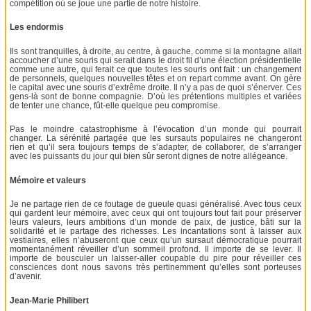
compétition où se joue une partie de notre histoire.
Les endormis
Ils sont tranquilles, à droite, au centre, à gauche, comme si la montagne allait
accoucher d’une souris qui serait dans le droit fil d’une élection présidentielle
comme une autre, qui ferait ce que toutes les souris ont fait : un changement
de personnels, quelques nouvelles têtes et on repart comme avant. On gère
le capital avec une souris d’extrême droite. Il n’y a pas de quoi s’énerver. Ces
gens-là sont de bonne compagnie. D’où les prétentions multiples et variées
de tenter une chance, fût-elle quelque peu compromise.
Pas le moindre catastrophisme à l’évocation d’un monde qui pourrait
changer. La sérénité partagée que les sursauts populaires ne changeront
rien et qu’il sera toujours temps de s’adapter, de collaborer, de s’arranger
avec les puissants du jour qui bien sûr seront dignes de notre allégeance.
Mémoire et valeurs
Je ne partage rien de ce foutage de gueule quasi généralisé. Avec tous ceux
qui gardent leur mémoire, avec ceux qui ont toujours tout fait pour préserver
leurs valeurs, leurs ambitions d’un monde de paix, de justice, bâti sur la
solidarité et le partage des richesses. Les incantations sont à laisser aux
vestiaires, elles n’abuseront que ceux qu’un sursaut démocratique pourrait
momentanément réveiller d’un sommeil profond. Il importe de se lever. Il
importe de bousculer un laisser-aller coupable du pire pour réveiller ces
consciences dont nous savons très pertinemment qu’elles sont porteuses
d’avenir.
Jean-Marie Philibert