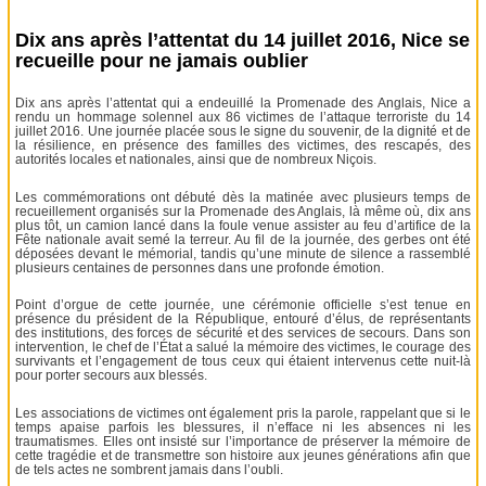
Dix ans après l’attentat du 14 juillet 2016, Nice se
recueille pour ne jamais oublier
Dix ans après l’attentat qui a endeuillé la Promenade des Anglais, Nice a
rendu un hommage solennel aux 86 victimes de l’attaque terroriste du 14
juillet 2016. Une journée placée sous le signe du souvenir, de la dignité et de
la résilience, en présence des familles des victimes, des rescapés, des
autorités locales et nationales, ainsi que de nombreux Niçois.
Les commémorations ont débuté dès la matinée avec plusieurs temps de
recueillement organisés sur la Promenade des Anglais, là même où, dix ans
plus tôt, un camion lancé dans la foule venue assister au feu d’artifice de la
Fête nationale avait semé la terreur. Au fil de la journée, des gerbes ont été
déposées devant le mémorial, tandis qu’une minute de silence a rassemblé
plusieurs centaines de personnes dans une profonde émotion.
Point d’orgue de cette journée, une cérémonie officielle s’est tenue en
présence du président de la République, entouré d’élus, de représentants
des institutions, des forces de sécurité et des services de secours. Dans son
intervention, le chef de l’État a salué la mémoire des victimes, le courage des
survivants et l’engagement de tous ceux qui étaient intervenus cette nuit-là
pour porter secours aux blessés.
Les associations de victimes ont également pris la parole, rappelant que si le
temps apaise parfois les blessures, il n’efface ni les absences ni les
traumatismes. Elles ont insisté sur l’importance de préserver la mémoire de
cette tragédie et de transmettre son histoire aux jeunes générations afin que
de tels actes ne sombrent jamais dans l’oubli.