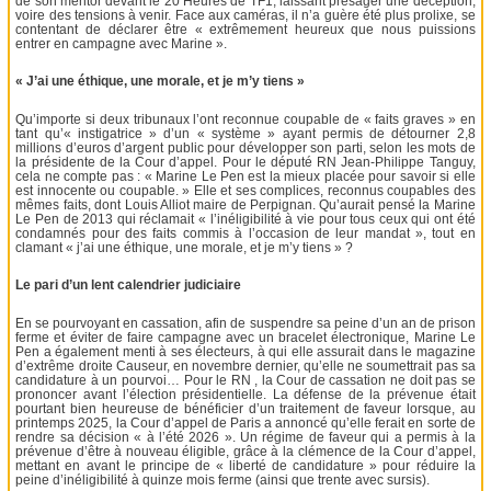
de son mentor devant le 20 Heures de TF1, laissant présager une déception,
voire des tensions à venir. Face aux caméras, il n’a guère été plus prolixe, se
contentant de déclarer être « extrêmement heureux que nous puissions
entrer en campagne avec Marine ».
« J’ai une éthique, une morale, et je m’y tiens »
Qu’importe si deux tribunaux l’ont reconnue coupable de « faits graves » en
tant qu’« instigatrice » d’un « système » ayant permis de détourner 2,8
millions d’euros d’argent public pour développer son parti, selon les mots de
la présidente de la Cour d’appel. Pour le député RN Jean-Philippe Tanguy,
cela ne compte pas : « Marine Le Pen est la mieux placée pour savoir si elle
est innocente ou coupable. » Elle et ses complices, reconnus coupables des
mêmes faits, dont Louis Alliot maire de Perpignan. Qu’aurait pensé la Marine
Le Pen de 2013 qui réclamait « l’inéligibilité à vie pour tous ceux qui ont été
condamnés pour des faits commis à l’occasion de leur mandat », tout en
clamant « j’ai une éthique, une morale, et je m’y tiens » ?
Le pari d’un lent calendrier judiciaire
En se pourvoyant en cassation, afin de suspendre sa peine d’un an de prison
ferme et éviter de faire campagne avec un bracelet électronique, Marine Le
Pen a également menti à ses électeurs, à qui elle assurait dans le magazine
d’extrême droite Causeur, en novembre dernier, qu’elle ne soumettrait pas sa
candidature à un pourvoi… Pour le RN , la Cour de cassation ne doit pas se
prononcer avant l’élection présidentielle. La défense de la prévenue était
pourtant bien heureuse de bénéficier d’un traitement de faveur lorsque, au
printemps 2025, la Cour d’appel de Paris a annoncé qu’elle ferait en sorte de
rendre sa décision « à l’été 2026 ». Un régime de faveur qui a permis à la
prévenue d’être à nouveau éligible, grâce à la clémence de la Cour d’appel,
mettant en avant le principe de « liberté de candidature » pour réduire la
peine d’inéligibilité à quinze mois ferme (ainsi que trente avec sursis).