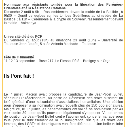
Hommage aux résistants tombés pour la libération des Pyrénées-
Orientales et à la Résistance Catalane
Dimanche 2 août à 9h – Rassemblement devant la mairie de La Bastide ; à
9h30 – Dépôt de gerbes sur les tombes Guérilleros au cimetière de La
Bastide ; à 11h – Cérémonie à la crypte du Souvenir, rassemblement devant
la mairie – Valmanya.
Université d’été du PCF
Du vendredi 21 août (13h) au dimanche 23 août (13h) – Université de
Toulouse Jean-Jaurès, 5 allée Antonio Machado – Toulouse.
Fête de l’Humanité
11-12-13 septembre – Base 217, Le Plessis-Pâté – Bretigny-sur-Orge.
Ils l’ont fait !
Le 7 juillet, Macron avait proposé la candidature de Jean-Noël Buffet,
sénateur LR réactionnaire, au poste de Défenseur des droits suscitant un
tollé général d’une soixantaine d’associations humanitaires. Une pétition
pour s’opposer à sa nomination avait recueilli plus de 150 000 signatures.
Malgré ce, le 17 juillet, les parlementaires ont validé sa nomination par 43
voix contre 39, alors qu’ils pouvaient légalement s’y opposer. Vu les prises
de position de Jean-Noël Buffet contre l’avortement, contre le mariage pour
tous, pour le durcissement de la loi immigration, sûr que les droits des
femmes, des LGBT+ et des migrants vont être défendus ! Une belle victoire