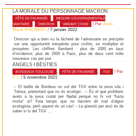
LA MORALE DU PERSONNAGE MACRON
,
FÊTE DE FIN ANNÉE
MESURE GOUVERNEMENTALE
,
,
/ Par
Jean-
SANITAIRE
OMICRON
VARIANT COVID
Marie PHILIBERT
/
7 janvier 2022
Omicron qui a bien vu la lâcheté de l’adversaire se précipite
sur une opportunité inespérée pour croître, se multiplier et
prospérer. Les chiffres flambent : plus de 1000 en taux
d’incidence, plus de 2000 à Paris, plus de deux cent mille
nouveaux cas par jour.
ÀNGELS I BÈSTIES
,
,
/ Par
BORDEAUX-TOULOUSE
FÊTE DE FIN ANNÉE
TGV
C C
/
5 novembre 2021
– El batlle de Bordeus no vol del TGV entre la seva vila i
Tolosa, pretextant que no és ecològic…– És el que prohibeix
avets a la seva ciutat per Nadal perquè no hi vol “fusta
morta” oi? Feia temps que no havíem dit mal d’algun
ecologista, però aquest és un cas! – La qüestió per això és de
saber si lo del TGV …