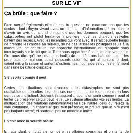
SUR LE VIF
Ça brûle : que faire ?
Face aux dérèglements climatiques, la question ne concerne pas que les
écolos : tout citoyen vivant avec un minimum d’information est en mesure
d’avoir un avis qui prend en compte que les données bougent, que les
catastrophes ont plutôt tendance à proliférer, que les chaleurs estivales
battent des records. Avec les incendies qui vont avec. Il serait peut-être temps
de prendre les choses au sérieux, de ne pas laisser les politiques seuls à la
manœuvre, de construire une approche internationale qui s’appuie sans
faux-fuyants sur le fait que la Terre nous appartient à tous, qu’elle veut peut-
être nous dire qu’il ne serait pas inutile de modifier nos habitudes, que les
prophètes de malheur, aussi puissants soient-ils, qui alimentent le déni,
soient mis à la raison et sortent d’optimismes inconsidérés qui les enferment
dans une béatitude coupable.
S’en sortir comme il peut
Certes, les situations sont diverses : les catastrophes ne sont pas
équitablement réparties, les richesses non plus. Les emmerdements en tous
genres se multiplient. Souvent, ils laissent chacun s’en sortir comme il peut et
tenter de préserver ce qui peut l’être. Le système atteindra vite ses limites. La
multiplication des relations internationales fera de l’autre, celui qui rejette la
voie commune, un chanceux qu’il faut préserver, la preuve que le pire n’est
pas toujours avéré, et pourquoi pas un modèle à imiter.
En finir avec la sourde oreille
En attendant, on blablate, on gère les affaires courantes et on tente de