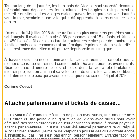
Tout au long de la journée, les habitants de Nice se sont succédé devant le
mémorial pour déposer des fleurs, allumer des bougies ou simplement se
recueillir en silence. Les visages étaient graves, les regards souvent tournés
vers la mer, symbole d’une ville qui a dû apprendre à se reconstruire sans
oublier.
L’attentat du 14 juillet 2016 demeure l’un des plus meurtriers perpétrés sur le
sol français. Il avait coûté la vie à 86 personnes, dont 15 enfants, et fait plus
de 450 blessés. Dix ans plus tard, la douleur reste vive pour de nombreuses
familles, mais cette commémoration témoigne également de la solidarité et
de la résilience dont Nice a fait preuve depuis cette nuit tragique.
À travers cette journée d’hommage, la cité azuréenne a rappelé que la
mémoire constitue un rempart contre l’oubli. Dix ans après les événements,
Nice continue d’honorer celles et ceux dont la vie a été brutalement
interrompue, tout en affirmant sa volonté de défendre les valeurs de liberté,
de fraternité et de paix qui avaient été attaquées ce soir du 14 juillet 2016.
Corinne Coquet
Attaché parlementaire et tickets de caisse…
Louis Aliot a été condamné à un an de prison avec sursis, une amende de 5
000 euros et une peine d’inéligibilité de deux ans avec sursis pour avoir
détourné des fonds européens de leur destination initiale, à savoir payer un
attaché parlementaire… qui n’a jamais été attaché parlementaire du député
Aliot ! Et bien entendu, le maire de Perpignan pousse des cris d’orfraie et crie
à l’injustice… car il ne s’est pas enrichi personnellement. Étrange façon de