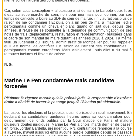
nier le vol de l’argent des contribuables européens…
Car, selon cette conception « aliotesque », si demain, je barbote deux litres
d’eau au supermarché du coin, non pour moi mais pour donner, par ces
temps de canicule, à boire au SDF du coin de ma rue, il n’y aurait pas plus de
raison de me condamner ! Et puis, on a un peu de mal à imaginer l’édile
perpignanais comme un chevalier blanc quand on sait que, depuis des
années, il refuse de se soumettre à la demande de communication de ses
notes de frais (déplacements, restauration et représentation) réalisées dans
le cadre de son mandat de maire durant les années 2020 à 2024. Il a même
fallu un jugement du Tribunal administratif de Montpellier pour lui rappeler
qu’il est normal de contrôler l’utilisation de l’argent des contribuables …
perpignanais comme européens. Mais visiblement Louis Aliot a du mal à
retrouver factures et tickets de caisse…
R. G.
Marine Le Pen condamnée mais candidate
forcenée
Piétinant l’exigence morale qu’elle prônait jadis, la responsable d’extrême
droite a décidé de forcer le passage jusqu’à l’élection présidentielle.
La justice, les électeurs et la probité, tous méprisés d’un seul mouvement. En
déclarant sa candidature quelques heures après sa condamnation pour
détournement de fonds publics par la Cour d’appel de Paris, et malgré
plusieurs doutes juridiques, Marine Le Pen a choisi mardi dernier de passer
en force. Jordan Bardella, président du RN, contraint de renoncer à la course
à l’Élysée, n’avait jusqu’ici émis aucune parole publique depuis le passage