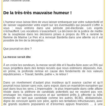
pour l’extrême droite.
De la très-très mauvaise humeur !
L’humeur vous laisse libre de vous laisser embarquer par votre subjectivité et
de laisser vagabonder votre esprit sur les éventualités qui peuvent s’offrir à
vous : nous entrons dans une période pré-électorale. Les esprits
s’échauffent. Les vocations s’exacerbent. La décision de la justice de mettre
de la souplesse dans les décisions prises à propos du RN a ranimé la
flamme de Marine Le Pen et a renvoyé Bardella dans une attente où il est
possible de lire de la déception.
Que pourrait-on dire ?
La messe serait dite
À en croire les sondeurs, la messe serait dite et il faudra faire avec un RN qui
nous projettera dans des temps reculés que nous estimions dépassés. Ave,
en prime, la profonde remise en cause des fondements de nos valeurs
républicaines. « Travail, famille, patrie », le retour !
Dans un nivellement d’autant plus insidieux qu’il avance cacher et qu’il
pourrait nous laisser sans voix, sans espoir, dans un maelström européen qui
part dans tous les sens. L’impensable : le plus impensable dans cette affaire
réside dans la pléthore de candidats potentiels qui ne veulent pas voir,
envisager les risques encourus et qui semblent prêts à affronter la bête
immonde en tant que candidate comme les autres, BCBG, dédiabolisée,
digne de concourir après son père, après ses tentatives infructueuses, avec
de grands soutiens populaires et d’énormes appuis financiers … à une