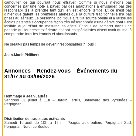
camoufler ce qui pourrait nous effrayer. Comme si nous n’étions pas
concernés par une note à payer, par des adaptations à envisager, par des
responsabilités à prendre tant qu’il en est encore temps. Et ce n’est pas
d’hier que datent les premières alertes que la culture traditionnelle n’a pas
prises au sérieux. Le personnel politique a fait la sourde oreille et a laissé les
écolos patentés s’occuper de façon très désordonnée d’une dérive dont il est
loisible aujourd’hui de mesurer les effets. Et tous de sombrer dans une
panade qui leur reste extérieure et dont les spécialistes disent avoir du mal à
comprendre tous les tenants et aboutissants.
Ne serait-il pas temps de devenir responsables ? Tous !
Jean-Marie Philibert
Annonces – Rendez-vous – Événements du
31/07 au 03/09/2026
Hommage à Jean Jaurès
Vendredi 31 juillet à 11h – Jardin Terrus, Boulevard des Pyrénées –
Perpignan.
Distribution de tracts aux estivants
Samedi 1eraoût de 10h à 12h – Péages autoroutiers Perpignan Sud,
Perpignan Nord, Le Boulou.