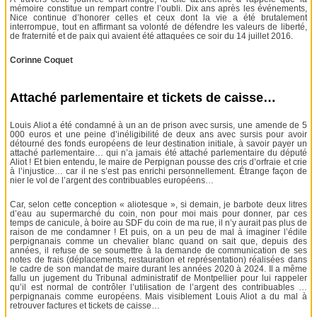
mémoire constitue un rempart contre l’oubli. Dix ans après les événements,
Nice continue d’honorer celles et ceux dont la vie a été brutalement
interrompue, tout en affirmant sa volonté de défendre les valeurs de liberté,
de fraternité et de paix qui avaient été attaquées ce soir du 14 juillet 2016.
Corinne Coquet
Attaché parlementaire et tickets de caisse…
Louis Aliot a été condamné à un an de prison avec sursis, une amende de 5
000 euros et une peine d’inéligibilité de deux ans avec sursis pour avoir
détourné des fonds européens de leur destination initiale, à savoir payer un
attaché parlementaire… qui n’a jamais été attaché parlementaire du député
Aliot ! Et bien entendu, le maire de Perpignan pousse des cris d’orfraie et crie
à l’injustice… car il ne s’est pas enrichi personnellement. Étrange façon de
nier le vol de l’argent des contribuables européens…
Car, selon cette conception « aliotesque », si demain, je barbote deux litres
d’eau au supermarché du coin, non pour moi mais pour donner, par ces
temps de canicule, à boire au SDF du coin de ma rue, il n’y aurait pas plus de
raison de me condamner ! Et puis, on a un peu de mal à imaginer l’édile
perpignanais comme un chevalier blanc quand on sait que, depuis des
années, il refuse de se soumettre à la demande de communication de ses
notes de frais (déplacements, restauration et représentation) réalisées dans
le cadre de son mandat de maire durant les années 2020 à 2024. Il a même
fallu un jugement du Tribunal administratif de Montpellier pour lui rappeler
qu’il est normal de contrôler l’utilisation de l’argent des contribuables …
perpignanais comme européens. Mais visiblement Louis Aliot a du mal à
retrouver factures et tickets de caisse…