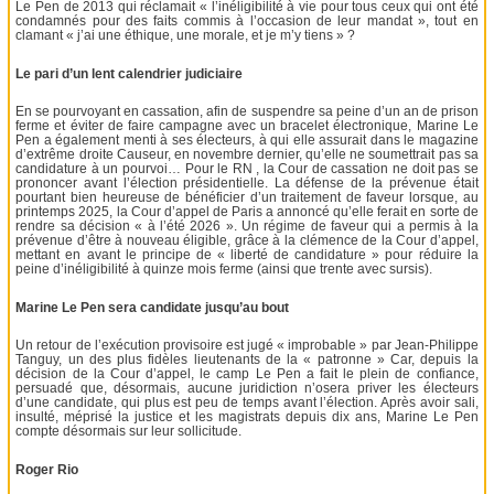
Le Pen de 2013 qui réclamait « l’inéligibilité à vie pour tous ceux qui ont été
condamnés pour des faits commis à l’occasion de leur mandat », tout en
clamant « j’ai une éthique, une morale, et je m’y tiens » ?
Le pari d’un lent calendrier judiciaire
En se pourvoyant en cassation, afin de suspendre sa peine d’un an de prison
ferme et éviter de faire campagne avec un bracelet électronique, Marine Le
Pen a également menti à ses électeurs, à qui elle assurait dans le magazine
d’extrême droite Causeur, en novembre dernier, qu’elle ne soumettrait pas sa
candidature à un pourvoi… Pour le RN , la Cour de cassation ne doit pas se
prononcer avant l’élection présidentielle. La défense de la prévenue était
pourtant bien heureuse de bénéficier d’un traitement de faveur lorsque, au
printemps 2025, la Cour d’appel de Paris a annoncé qu’elle ferait en sorte de
rendre sa décision « à l’été 2026 ». Un régime de faveur qui a permis à la
prévenue d’être à nouveau éligible, grâce à la clémence de la Cour d’appel,
mettant en avant le principe de « liberté de candidature » pour réduire la
peine d’inéligibilité à quinze mois ferme (ainsi que trente avec sursis).
Marine Le Pen sera candidate jusqu’au bout
Un retour de l’exécution provisoire est jugé « improbable » par Jean-Philippe
Tanguy, un des plus fidèles lieutenants de la « patronne » Car, depuis la
décision de la Cour d’appel, le camp Le Pen a fait le plein de confiance,
persuadé que, désormais, aucune juridiction n’osera priver les électeurs
d’une candidate, qui plus est peu de temps avant l’élection. Après avoir sali,
insulté, méprisé la justice et les magistrats depuis dix ans, Marine Le Pen
compte désormais sur leur sollicitude.
Roger Rio