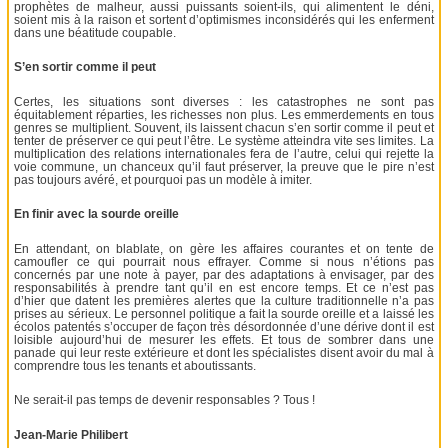
prophètes de malheur, aussi puissants soient-ils, qui alimentent le déni,
soient mis à la raison et sortent d’optimismes inconsidérés qui les enferment
dans une béatitude coupable.
S’en sortir comme il peut
Certes, les situations sont diverses : les catastrophes ne sont pas
équitablement réparties, les richesses non plus. Les emmerdements en tous
genres se multiplient. Souvent, ils laissent chacun s’en sortir comme il peut et
tenter de préserver ce qui peut l’être. Le système atteindra vite ses limites. La
multiplication des relations internationales fera de l’autre, celui qui rejette la
voie commune, un chanceux qu’il faut préserver, la preuve que le pire n’est
pas toujours avéré, et pourquoi pas un modèle à imiter.
En finir avec la sourde oreille
En attendant, on blablate, on gère les affaires courantes et on tente de
camoufler ce qui pourrait nous effrayer. Comme si nous n’étions pas
concernés par une note à payer, par des adaptations à envisager, par des
responsabilités à prendre tant qu’il en est encore temps. Et ce n’est pas
d’hier que datent les premières alertes que la culture traditionnelle n’a pas
prises au sérieux. Le personnel politique a fait la sourde oreille et a laissé les
écolos patentés s’occuper de façon très désordonnée d’une dérive dont il est
loisible aujourd’hui de mesurer les effets. Et tous de sombrer dans une
panade qui leur reste extérieure et dont les spécialistes disent avoir du mal à
comprendre tous les tenants et aboutissants.
Ne serait-il pas temps de devenir responsables ? Tous !
Jean-Marie Philibert