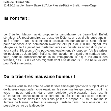
Fête de l’Humanité
11-12-13 septembre – Base 217, Le Plessis-Pâté – Bretigny-sur-Orge.
Ils l’ont fait !
Le 7 juillet, Macron avait proposé la candidature de Jean-Noël Buffet,
sénateur LR réactionnaire, au poste de Défenseur des droits suscitant un
tollé général d’une soixantaine d’associations humanitaires. Une pétition
pour s’opposer à sa nomination avait recueilli plus de 150 000 signatures.
Malgré ce, le 17 juillet, les parlementaires ont validé sa nomination par 43
voix contre 39, alors qu’ils pouvaient légalement s’y opposer. Vu les prises
de position de Jean-Noël Buffet contre l’avortement, contre le mariage pour
tous, pour le durcissement de la loi immigration, sûr que les droits des
femmes, des LGBT+ et des migrants vont être défendus ! Une belle victoire
pour l’extrême droite.
De la très-très mauvaise humeur !
L’humeur vous laisse libre de vous laisser embarquer par votre subjectivité et
de laisser vagabonder votre esprit sur les éventualités qui peuvent s’offrir à
vous : nous entrons dans une période pré-électorale. Les esprits
s’échauffent. Les vocations s’exacerbent. La décision de la justice de mettre
de la souplesse dans les décisions prises à propos du RN a ranimé la
flamme de Marine Le Pen et a renvoyé Bardella dans une attente où il est
possible de lire de la déception.