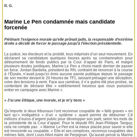
R. G.
Marine Le Pen condamnée mais candidate
forcenée
Piétinant l’exigence morale qu’elle prônait jadis, la responsable d’extrême
droite a décidé de forcer le passage jusqu’à l’élection présidentielle.
La justice, les électeurs et la probité, tous méprisés d’un seul mouvement. En
déclarant sa candidature quelques heures après sa condamnation pour
détournement de fonds publics par la Cour d’appel de Paris, et malgré
plusieurs doutes juridiques, Marine Le Pen a choisi mardi dernier de passer
en force. Jordan Bardella, président du RN, contraint de renoncer à la course
à l’Élysée, n’avait jusqu’ici émis aucune parole publique depuis le passage
de son mentor devant le 20 Heures de TF1, laissant présager une déception,
voire des tensions à venir. Face aux caméras, il n’a guère été plus prolixe, se
contentant de déclarer être « extrêmement heureux que nous puissions
entrer en campagne avec Marine ».
« J’ai une éthique, une morale, et je m’y tiens »
Qu’importe si deux tribunaux l’ont reconnue coupable de « faits graves » en
tant qu’« instigatrice » d’un « système » ayant permis de détourner 2,8
millions d’euros d’argent public pour développer son parti, selon les mots de
la présidente de la Cour d’appel. Pour le député RN Jean-Philippe Tanguy,
cela ne compte pas : « Marine Le Pen est la mieux placée pour savoir si elle
est innocente ou coupable. » Elle et ses complices, reconnus coupables des
mêmes faits, dont Louis Alliot maire de Perpignan. Qu’aurait pensé la Marine