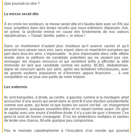
Que pourrait-on dire ?
La messe serait dite
À en croire les sondeurs, la messe serait dite et il faudra faire avec un RN qui
nous projettera dans des temps reculés que nous estimions dépassés. Ave,
en prime, la profonde remise en cause des fondements de nos valeurs
républicaines. « Travail, famille, patrie », le retour !
Dans un nivellement d’autant plus insidieux qu’il avance cacher et qu’il
pourrait nous laisser sans voix, sans espoir, dans un maelström européen qui
part dans tous les sens. L’impensable : le plus impensable dans cette affaire
réside dans la pléthore de candidats potentiels qui ne veulent pas voir,
envisager les risques encourus et qui semblent prêts à affronter la bête
immonde en tant que candidate comme les autres, BCBG, dédiabolisée,
digne de concourir après son père, après ses tentatives infructueuses, avec
de grands soutiens populaires et d’énormes appuis financiers … à une
compétition où se joue une partie de notre histoire.
Les endormis
Ils sont tranquilles, à droite, au centre, à gauche, comme si la montagne allait
accoucher d’une souris qui serait dans le droit fil d’une élection présidentielle
comme une autre, qui ferait ce que toutes les souris ont fait : un changement
de personnels, quelques nouvelles têtes et on repart comme avant. On gère
le capital avec une souris d’extrême droite. Il n’y a pas de quoi s’énerver. Ces
gens-là sont de bonne compagnie. D’où les prétentions multiples et variées
de tenter une chance, fût-elle quelque peu compromise.
Pas le moindre catastrophisme à l’évocation d’un monde qui pourrait