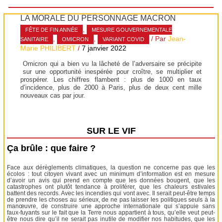
LA MORALE DU PERSONNAGE MACRON
,
FÊTE DE FIN ANNÉE
MESURE GOUVERNEMENTALE
,
,
/ Par
Jean-
SANITAIRE
OMICRON
VARIANT COVID
Marie PHILIBERT
/
7 janvier 2022
Omicron qui a bien vu la lâcheté de l’adversaire se précipite
sur une opportunité inespérée pour croître, se multiplier et
prospérer. Les chiffres flambent : plus de 1000 en taux
d’incidence, plus de 2000 à Paris, plus de deux cent mille
nouveaux cas par jour.
SUR LE VIF
Ça brûle : que faire ?
Face aux dérèglements climatiques, la question ne concerne pas que les
écolos : tout citoyen vivant avec un minimum d’information est en mesure
d’avoir un avis qui prend en compte que les données bougent, que les
catastrophes ont plutôt tendance à proliférer, que les chaleurs estivales
battent des records. Avec les incendies qui vont avec. Il serait peut-être temps
de prendre les choses au sérieux, de ne pas laisser les politiques seuls à la
manœuvre, de construire une approche internationale qui s’appuie sans
faux-fuyants sur le fait que la Terre nous appartient à tous, qu’elle veut peut-
être nous dire qu’il ne serait pas inutile de modifier nos habitudes, que les