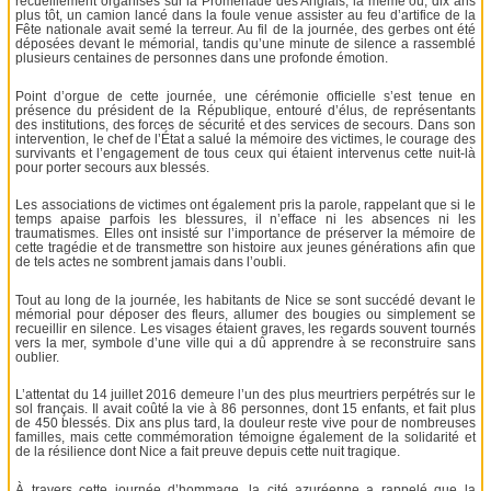
recueillement organisés sur la Promenade des Anglais, là même où, dix ans
plus tôt, un camion lancé dans la foule venue assister au feu d’artifice de la
Fête nationale avait semé la terreur. Au fil de la journée, des gerbes ont été
déposées devant le mémorial, tandis qu’une minute de silence a rassemblé
plusieurs centaines de personnes dans une profonde émotion.
Point d’orgue de cette journée, une cérémonie officielle s’est tenue en
présence du président de la République, entouré d’élus, de représentants
des institutions, des forces de sécurité et des services de secours. Dans son
intervention, le chef de l’État a salué la mémoire des victimes, le courage des
survivants et l’engagement de tous ceux qui étaient intervenus cette nuit-là
pour porter secours aux blessés.
Les associations de victimes ont également pris la parole, rappelant que si le
temps apaise parfois les blessures, il n’efface ni les absences ni les
traumatismes. Elles ont insisté sur l’importance de préserver la mémoire de
cette tragédie et de transmettre son histoire aux jeunes générations afin que
de tels actes ne sombrent jamais dans l’oubli.
Tout au long de la journée, les habitants de Nice se sont succédé devant le
mémorial pour déposer des fleurs, allumer des bougies ou simplement se
recueillir en silence. Les visages étaient graves, les regards souvent tournés
vers la mer, symbole d’une ville qui a dû apprendre à se reconstruire sans
oublier.
L’attentat du 14 juillet 2016 demeure l’un des plus meurtriers perpétrés sur le
sol français. Il avait coûté la vie à 86 personnes, dont 15 enfants, et fait plus
de 450 blessés. Dix ans plus tard, la douleur reste vive pour de nombreuses
familles, mais cette commémoration témoigne également de la solidarité et
de la résilience dont Nice a fait preuve depuis cette nuit tragique.
À travers cette journée d’hommage, la cité azuréenne a rappelé que la