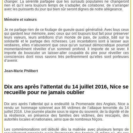
changer. La sérénité partagée que les sursauts populaires ne changeront
rien et qu’il sera toujours temps de s’adapter, de collaborer, de s’arranger
avec les puissants du jour qui bien sûr seront dignes de notre allégeance.
Mémoire et valeurs
Je ne partage rien de ce foutage de gueule quasi généralisé. Avec tous ceux
qui gardent leur mémoire, avec ceux qui ont toujours tout fait pour préserver
leurs valeurs, leurs ambitions d’un monde de paix, de justice, bâti sur la
solidarité et le partage des richesses. Les incantations sont à laisser aux
vestiaires, elles n’abuseront que ceux qu’un sursaut démocratique pourrait
momentanément réveiller d’un sommeil profond. Il importe de se lever. Il
importe de bousculer un laisser-aller coupable du pire pour réveiller ces
consciences dont nous savons très pertinemment qu’elles sont porteuses
d’avenir.
Jean-Marie Philibert
Dix ans après l’attentat du 14 juillet 2016, Nice se
recueille pour ne jamais oublier
Dix ans après l’attentat qui a endeuillé la Promenade des Anglais, Nice a
rendu un hommage solennel aux 86 victimes de l’attaque terroriste du 14
juillet 2016. Une journée placée sous le signe du souvenir, de la dignité et de
la résilience, en présence des familles des victimes, des rescapés, des
autorités locales et nationales, ainsi que de nombreux Niçois.
Les commémorations ont débuté dès la matinée avec plusieurs temps de