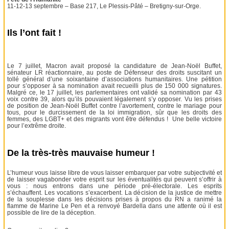
11-12-13 septembre – Base 217, Le Plessis-Pâté – Bretigny-sur-Orge.
Ils l’ont fait !
Le 7 juillet, Macron avait proposé la candidature de Jean-Noël Buffet,
sénateur LR réactionnaire, au poste de Défenseur des droits suscitant un
tollé général d’une soixantaine d’associations humanitaires. Une pétition
pour s’opposer à sa nomination avait recueilli plus de 150 000 signatures.
Malgré ce, le 17 juillet, les parlementaires ont validé sa nomination par 43
voix contre 39, alors qu’ils pouvaient légalement s’y opposer. Vu les prises
de position de Jean-Noël Buffet contre l’avortement, contre le mariage pour
tous, pour le durcissement de la loi immigration, sûr que les droits des
femmes, des LGBT+ et des migrants vont être défendus ! Une belle victoire
pour l’extrême droite.
De la très-très mauvaise humeur !
L’humeur vous laisse libre de vous laisser embarquer par votre subjectivité et
de laisser vagabonder votre esprit sur les éventualités qui peuvent s’offrir à
vous : nous entrons dans une période pré-électorale. Les esprits
s’échauffent. Les vocations s’exacerbent. La décision de la justice de mettre
de la souplesse dans les décisions prises à propos du RN a ranimé la
flamme de Marine Le Pen et a renvoyé Bardella dans une attente où il est
possible de lire de la déception.