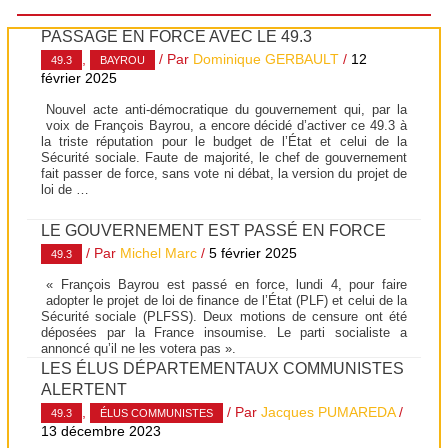
PASSAGE EN FORCE AVEC LE 49.3
,
/ Par
Dominique GERBAULT
/
12
49.3
BAYROU
février 2025
Nouvel acte anti-démocratique du gouvernement qui, par la
voix de François Bayrou, a encore décidé d’activer ce 49.3 à
la triste réputation pour le budget de l’État et celui de la
Sécurité sociale. Faute de majorité, le chef de gouvernement
fait passer de force, sans vote ni débat, la version du projet de
loi de …
LE GOUVERNEMENT EST PASSÉ EN FORCE
/ Par
Michel Marc
/
5 février 2025
49.3
« François Bayrou est passé en force, lundi 4, pour faire
adopter le projet de loi de finance de l’État (PLF) et celui de la
Sécurité sociale (PLFSS). Deux motions de censure ont été
déposées par la France insoumise. Le parti socialiste a
annoncé qu’il ne les votera pas ».
LES ÉLUS DÉPARTEMENTAUX COMMUNISTES
ALERTENT
,
/ Par
Jacques PUMAREDA
/
49.3
ÉLUS COMMUNISTES
13 décembre 2023