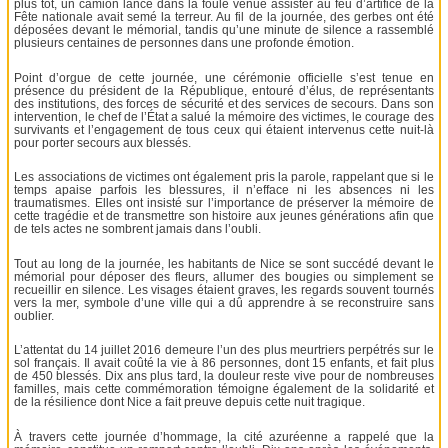
plus tôt, un camion lancé dans la foule venue assister au feu d’artifice de la
Fête nationale avait semé la terreur. Au fil de la journée, des gerbes ont été
déposées devant le mémorial, tandis qu’une minute de silence a rassemblé
plusieurs centaines de personnes dans une profonde émotion.
Point d’orgue de cette journée, une cérémonie officielle s’est tenue en
présence du président de la République, entouré d’élus, de représentants
des institutions, des forces de sécurité et des services de secours. Dans son
intervention, le chef de l’État a salué la mémoire des victimes, le courage des
survivants et l’engagement de tous ceux qui étaient intervenus cette nuit-là
pour porter secours aux blessés.
Les associations de victimes ont également pris la parole, rappelant que si le
temps apaise parfois les blessures, il n’efface ni les absences ni les
traumatismes. Elles ont insisté sur l’importance de préserver la mémoire de
cette tragédie et de transmettre son histoire aux jeunes générations afin que
de tels actes ne sombrent jamais dans l’oubli.
Tout au long de la journée, les habitants de Nice se sont succédé devant le
mémorial pour déposer des fleurs, allumer des bougies ou simplement se
recueillir en silence. Les visages étaient graves, les regards souvent tournés
vers la mer, symbole d’une ville qui a dû apprendre à se reconstruire sans
oublier.
L’attentat du 14 juillet 2016 demeure l’un des plus meurtriers perpétrés sur le
sol français. Il avait coûté la vie à 86 personnes, dont 15 enfants, et fait plus
de 450 blessés. Dix ans plus tard, la douleur reste vive pour de nombreuses
familles, mais cette commémoration témoigne également de la solidarité et
de la résilience dont Nice a fait preuve depuis cette nuit tragique.
À travers cette journée d’hommage, la cité azuréenne a rappelé que la