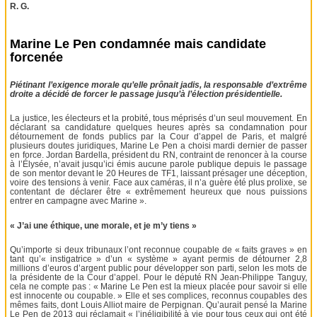
R. G.
Marine Le Pen condamnée mais candidate
forcenée
Piétinant l’exigence morale qu’elle prônait jadis, la responsable d’extrême
droite a décidé de forcer le passage jusqu’à l’élection présidentielle.
La justice, les électeurs et la probité, tous méprisés d’un seul mouvement. En
déclarant sa candidature quelques heures après sa condamnation pour
détournement de fonds publics par la Cour d’appel de Paris, et malgré
plusieurs doutes juridiques, Marine Le Pen a choisi mardi dernier de passer
en force. Jordan Bardella, président du RN, contraint de renoncer à la course
à l’Élysée, n’avait jusqu’ici émis aucune parole publique depuis le passage
de son mentor devant le 20 Heures de TF1, laissant présager une déception,
voire des tensions à venir. Face aux caméras, il n’a guère été plus prolixe, se
contentant de déclarer être « extrêmement heureux que nous puissions
entrer en campagne avec Marine ».
« J’ai une éthique, une morale, et je m’y tiens »
Qu’importe si deux tribunaux l’ont reconnue coupable de « faits graves » en
tant qu’« instigatrice » d’un « système » ayant permis de détourner 2,8
millions d’euros d’argent public pour développer son parti, selon les mots de
la présidente de la Cour d’appel. Pour le député RN Jean-Philippe Tanguy,
cela ne compte pas : « Marine Le Pen est la mieux placée pour savoir si elle
est innocente ou coupable. » Elle et ses complices, reconnus coupables des
mêmes faits, dont Louis Alliot maire de Perpignan. Qu’aurait pensé la Marine
Le Pen de 2013 qui réclamait « l’inéligibilité à vie pour tous ceux qui ont été