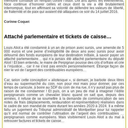
mémoire constitue un rempart contre l’oubli. Dix ans après les événements,
Nice continue d’honorer celles et ceux dont la vie a été brutalement
interrompue, tout en affirmant sa volonté de défendre les valeurs de liberté,
de fraternité et de paix qui avaient été attaquées ce soir du 14 juillet 2016.
Corinne Coquet
Attaché parlementaire et tickets de caisse…
Louis Aliot a été condamné à un an de prison avec sursis, une amende de 5
000 euros et une peine d’inéligibilité de deux ans avec sursis pour avoir
détourné des fonds européens de leur destination initiale, à savoir payer un
attaché parlementaire… qui n’a jamais été attaché parlementaire du député
Aliot ! Et bien entendu, le maire de Perpignan pousse des cris d’orfraie et crie
à l’injustice… car il ne s’est pas enrichi personnellement. Étrange façon de
nier le vol de l’argent des contribuables européens…
Car, selon cette conception « aliotesque », si demain, je barbote deux litres
d’eau au supermarché du coin, non pour moi mais pour donner, par ces
temps de canicule, à boire au SDF du coin de ma rue, il n’y aurait pas plus de
raison de me condamner ! Et puis, on a un peu de mal à imaginer l’édile
perpignanais comme un chevalier blanc quand on sait que, depuis des
années, il refuse de se soumettre à la demande de communication de ses
notes de frais (déplacements, restauration et représentation) réalisées dans
le cadre de son mandat de maire durant les années 2020 à 2024. Il a même
fallu un jugement du Tribunal administratif de Montpellier pour lui rappeler
qu’il est normal de contrôler l’utilisation de l’argent des contribuables …
perpignanais comme européens. Mais visiblement Louis Aliot a du mal à
retrouver factures et tickets de caisse…