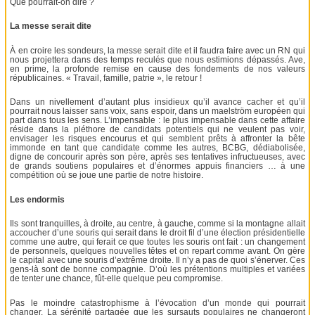
Que pourrait-on dire ?
La messe serait dite
À en croire les sondeurs, la messe serait dite et il faudra faire avec un RN qui
nous projettera dans des temps reculés que nous estimions dépassés. Ave,
en prime, la profonde remise en cause des fondements de nos valeurs
républicaines. « Travail, famille, patrie », le retour !
Dans un nivellement d’autant plus insidieux qu’il avance cacher et qu’il
pourrait nous laisser sans voix, sans espoir, dans un maelström européen qui
part dans tous les sens. L’impensable : le plus impensable dans cette affaire
réside dans la pléthore de candidats potentiels qui ne veulent pas voir,
envisager les risques encourus et qui semblent prêts à affronter la bête
immonde en tant que candidate comme les autres, BCBG, dédiabolisée,
digne de concourir après son père, après ses tentatives infructueuses, avec
de grands soutiens populaires et d’énormes appuis financiers … à une
compétition où se joue une partie de notre histoire.
Les endormis
Ils sont tranquilles, à droite, au centre, à gauche, comme si la montagne allait
accoucher d’une souris qui serait dans le droit fil d’une élection présidentielle
comme une autre, qui ferait ce que toutes les souris ont fait : un changement
de personnels, quelques nouvelles têtes et on repart comme avant. On gère
le capital avec une souris d’extrême droite. Il n’y a pas de quoi s’énerver. Ces
gens-là sont de bonne compagnie. D’où les prétentions multiples et variées
de tenter une chance, fût-elle quelque peu compromise.
Pas le moindre catastrophisme à l’évocation d’un monde qui pourrait
changer. La sérénité partagée que les sursauts populaires ne changeront