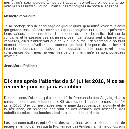
rien et qu’il sera toujours temps de s’adapter, de collaborer, de s’arranger
avec les puissants du jour qui bien sûr seront dignes de notre allégeance.
Mémoire et valeurs
Je ne partage rien de ce foutage de gueule quasi généralisé. Avec tous ceux
qui gardent leur mémoire, avec ceux qui ont toujours tout fait pour préserver
leurs valeurs, leurs ambitions d’un monde de paix, de justice, bâti sur la
solidarité et le partage des richesses. Les incantations sont à laisser aux
vestiaires, elles n’abuseront que ceux qu’un sursaut démocratique pourrait
momentanément réveiller d’un sommeil profond. Il importe de se lever. Il
importe de bousculer un laisser-aller coupable du pire pour réveiller ces
consciences dont nous savons très pertinemment qu’elles sont porteuses
d’avenir.
Jean-Marie Philibert
Dix ans après l’attentat du 14 juillet 2016, Nice se
recueille pour ne jamais oublier
Dix ans après l’attentat qui a endeuillé la Promenade des Anglais, Nice a
rendu un hommage solennel aux 86 victimes de l’attaque terroriste du 14
juillet 2016. Une journée placée sous le signe du souvenir, de la dignité et de
la résilience, en présence des familles des victimes, des rescapés, des
autorités locales et nationales, ainsi que de nombreux Niçois.
Les commémorations ont débuté dès la matinée avec plusieurs temps de
recueillement organisés sur la Promenade des Anglais, là même où, dix ans