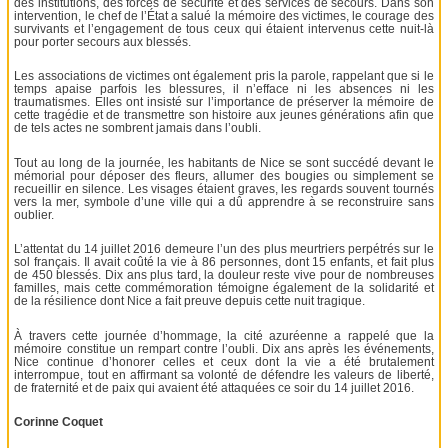
des institutions, des forces de sécurité et des services de secours. Dans son
intervention, le chef de l’État a salué la mémoire des victimes, le courage des
survivants et l’engagement de tous ceux qui étaient intervenus cette nuit-là
pour porter secours aux blessés.
Les associations de victimes ont également pris la parole, rappelant que si le
temps apaise parfois les blessures, il n’efface ni les absences ni les
traumatismes. Elles ont insisté sur l’importance de préserver la mémoire de
cette tragédie et de transmettre son histoire aux jeunes générations afin que
de tels actes ne sombrent jamais dans l’oubli.
Tout au long de la journée, les habitants de Nice se sont succédé devant le
mémorial pour déposer des fleurs, allumer des bougies ou simplement se
recueillir en silence. Les visages étaient graves, les regards souvent tournés
vers la mer, symbole d’une ville qui a dû apprendre à se reconstruire sans
oublier.
L’attentat du 14 juillet 2016 demeure l’un des plus meurtriers perpétrés sur le
sol français. Il avait coûté la vie à 86 personnes, dont 15 enfants, et fait plus
de 450 blessés. Dix ans plus tard, la douleur reste vive pour de nombreuses
familles, mais cette commémoration témoigne également de la solidarité et
de la résilience dont Nice a fait preuve depuis cette nuit tragique.
À travers cette journée d’hommage, la cité azuréenne a rappelé que la
mémoire constitue un rempart contre l’oubli. Dix ans après les événements,
Nice continue d’honorer celles et ceux dont la vie a été brutalement
interrompue, tout en affirmant sa volonté de défendre les valeurs de liberté,
de fraternité et de paix qui avaient été attaquées ce soir du 14 juillet 2016.
Corinne Coquet