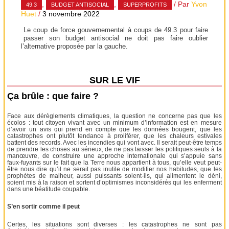
,
,
/ Par
Yvon
49.3
BUDGET ANTISOCIAL
SUPERPROFITS
Huet
/
3 novembre 2022
Le coup de force gouvernemental à coups de 49.3 pour faire
passer son budget antisocial ne doit pas faire oublier
l’alternative proposée par la gauche.
SUR LE VIF
Ça brûle : que faire ?
Face aux dérèglements climatiques, la question ne concerne pas que les
écolos : tout citoyen vivant avec un minimum d’information est en mesure
d’avoir un avis qui prend en compte que les données bougent, que les
catastrophes ont plutôt tendance à proliférer, que les chaleurs estivales
battent des records. Avec les incendies qui vont avec. Il serait peut-être temps
de prendre les choses au sérieux, de ne pas laisser les politiques seuls à la
manœuvre, de construire une approche internationale qui s’appuie sans
faux-fuyants sur le fait que la Terre nous appartient à tous, qu’elle veut peut-
être nous dire qu’il ne serait pas inutile de modifier nos habitudes, que les
prophètes de malheur, aussi puissants soient-ils, qui alimentent le déni,
soient mis à la raison et sortent d’optimismes inconsidérés qui les enferment
dans une béatitude coupable.
S’en sortir comme il peut
Certes, les situations sont diverses : les catastrophes ne sont pas