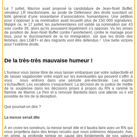
Le 7 juillet, Macron avait proposé la candidature de Jean-Noël Buffet,
sénateur LR réactionnaire, au poste de Défenseur des droits suscitant un
tollé général d’une soixantaine d’associations humanitaires. Une pétition
pour s’opposer à sa nomination avait recueilli plus de 150 000 signatures.
Malgré ce, le 17 juillet, les parlementaires ont validé sa nomination par 43
voix contre 39, alors qu’ils pouvaient légalement s’y opposer. Vu les prises
de position de Jean-Noël Buffet contre l’avortement, contre le mariage pour
tous, pour le durcissement de la loi immigration, sûr que les droits des
femmes, des LGBT+ et des migrants vont être défendus ! Une belle victoire
pour l’extrême droite.
De la très-très mauvaise humeur !
L’humeur vous laisse libre de vous laisser embarquer par votre subjectivité et
de laisser vagabonder votre esprit sur les éventualités qui peuvent s’offrir à
vous : nous entrons dans une période pré-électorale. Les esprits
s’échauffent. Les vocations s’exacerbent. La décision de la justice de mettre
de la souplesse dans les décisions prises à propos du RN a ranimé la
flamme de Marine Le Pen et a renvoyé Bardella dans une attente où il est
possible de lire de la déception.
Que pourrait-on dire ?
La messe serait dite
À en croire les sondeurs, la messe serait dite et il faudra faire avec un RN qui
nous projettera dans des temps reculés que nous estimions dépassés. Ave,
en prime, la profonde remise en cause des fondements de nos valeurs