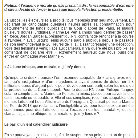
Piétinant l’exigence morale qu’elle prônait jadis, la responsable d’extrême
droite a décidé de forcer le passage jusqu’à l’élection présidentielle.
La justice, les électeurs et la probité, tous méprisés d’un seul mouvement. En
déclarant sa candidature quelques heures après sa condamnation pour
détournement de fonds publics par la Cour d’appel de Paris, et malgré
plusieurs doutes juridiques, Marine Le Pen a choisi mardi dernier de passer
en force. Jordan Bardella, président du RN, contraint de renoncer à la course
à l’Élysée, n’avait jusqu’ici émis aucune parole publique depuis le passage
de son mentor devant le 20 Heures de TF1, laissant présager une déception,
voire des tensions à venir. Face aux caméras, il n’a guère été plus prolixe, se
contentant de déclarer être « extrêmement heureux que nous puissions
entrer en campagne avec Marine ».
« J’ai une éthique, une morale, et je m’y tiens »
Qu’importe si deux tribunaux l’ont reconnue coupable de « faits graves » en
tant qu’« instigatrice » d’un « système » ayant permis de détourner 2,8
millions d’euros d’argent public pour développer son parti, selon les mots de
la présidente de la Cour d’appel. Pour le député RN Jean-Philippe Tanguy,
cela ne compte pas : « Marine Le Pen est la mieux placée pour savoir si elle
est innocente ou coupable. » Elle et ses complices, reconnus coupables des
mêmes faits, dont Louis Alliot maire de Perpignan. Qu’aurait pensé la Marine
Le Pen de 2013 qui réclamait « l’inéligibilité à vie pour tous ceux qui ont été
condamnés pour des faits commis à l’occasion de leur mandat », tout en
clamant « j’ai une éthique, une morale, et je m’y tiens » ?
Le pari d’un lent calendrier judiciaire
En se pourvoyant en cassation, afin de suspendre sa peine d’un an de prison