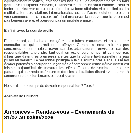
équitablement réparties, les richesses non plus. Les emmerdements en tous
genres se multiplient. Souvent, ils laissent chacun s’en sortir comme il peut et
tenter de préserver ce qui peut l’être. Le système atteindra vite ses limites. La
multiplication des relations internationales fera de l’autre, celui qui rejette la
voie commune, un chanceux qu’il faut préserver, la preuve que le pire n’est
pas toujours avéré, et pourquoi pas un modèle à imiter.
En finir avec la sourde oreille
En attendant, on blablate, on gère les affaires courantes et on tente de
camoufler ce qui pourrait nous effrayer. Comme si nous n’étions pas
concernés par une note à payer, par des adaptations à envisager, par des
responsabilités à prendre tant qu’il en est encore temps. Et ce n’est pas
d’hier que datent les premières alertes que la culture traditionnelle n’a pas
prises au sérieux. Le personnel politique a fait la sourde oreille et a laissé les
écolos patentés s’occuper de façon très désordonnée d’une dérive dont il est
loisible aujourd’hui de mesurer les effets. Et tous de sombrer dans une
panade qui leur reste extérieure et dont les spécialistes disent avoir du mal à
comprendre tous les tenants et aboutissants.
Ne serait-il pas temps de devenir responsables ? Tous !
Jean-Marie Philibert
Annonces – Rendez-vous – Événements du
31/07 au 03/09/2026