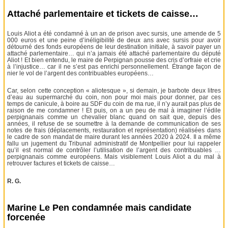
Attaché parlementaire et tickets de caisse…
Louis Aliot a été condamné à un an de prison avec sursis, une amende de 5
000 euros et une peine d’inéligibilité de deux ans avec sursis pour avoir
détourné des fonds européens de leur destination initiale, à savoir payer un
attaché parlementaire… qui n’a jamais été attaché parlementaire du député
Aliot ! Et bien entendu, le maire de Perpignan pousse des cris d’orfraie et crie
à l’injustice… car il ne s’est pas enrichi personnellement. Étrange façon de
nier le vol de l’argent des contribuables européens…
Car, selon cette conception « aliotesque », si demain, je barbote deux litres
d’eau au supermarché du coin, non pour moi mais pour donner, par ces
temps de canicule, à boire au SDF du coin de ma rue, il n’y aurait pas plus de
raison de me condamner ! Et puis, on a un peu de mal à imaginer l’édile
perpignanais comme un chevalier blanc quand on sait que, depuis des
années, il refuse de se soumettre à la demande de communication de ses
notes de frais (déplacements, restauration et représentation) réalisées dans
le cadre de son mandat de maire durant les années 2020 à 2024. Il a même
fallu un jugement du Tribunal administratif de Montpellier pour lui rappeler
qu’il est normal de contrôler l’utilisation de l’argent des contribuables …
perpignanais comme européens. Mais visiblement Louis Aliot a du mal à
retrouver factures et tickets de caisse…
R. G.
Marine Le Pen condamnée mais candidate
forcenée