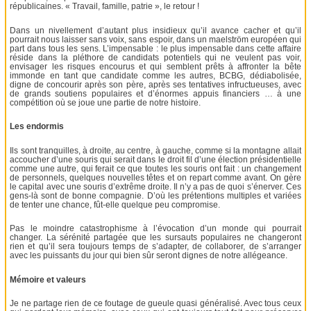
républicaines. « Travail, famille, patrie », le retour !
Dans un nivellement d’autant plus insidieux qu’il avance cacher et qu’il
pourrait nous laisser sans voix, sans espoir, dans un maelström européen qui
part dans tous les sens. L’impensable : le plus impensable dans cette affaire
réside dans la pléthore de candidats potentiels qui ne veulent pas voir,
envisager les risques encourus et qui semblent prêts à affronter la bête
immonde en tant que candidate comme les autres, BCBG, dédiabolisée,
digne de concourir après son père, après ses tentatives infructueuses, avec
de grands soutiens populaires et d’énormes appuis financiers … à une
compétition où se joue une partie de notre histoire.
Les endormis
Ils sont tranquilles, à droite, au centre, à gauche, comme si la montagne allait
accoucher d’une souris qui serait dans le droit fil d’une élection présidentielle
comme une autre, qui ferait ce que toutes les souris ont fait : un changement
de personnels, quelques nouvelles têtes et on repart comme avant. On gère
le capital avec une souris d’extrême droite. Il n’y a pas de quoi s’énerver. Ces
gens-là sont de bonne compagnie. D’où les prétentions multiples et variées
de tenter une chance, fût-elle quelque peu compromise.
Pas le moindre catastrophisme à l’évocation d’un monde qui pourrait
changer. La sérénité partagée que les sursauts populaires ne changeront
rien et qu’il sera toujours temps de s’adapter, de collaborer, de s’arranger
avec les puissants du jour qui bien sûr seront dignes de notre allégeance.
Mémoire et valeurs
Je ne partage rien de ce foutage de gueule quasi généralisé. Avec tous ceux