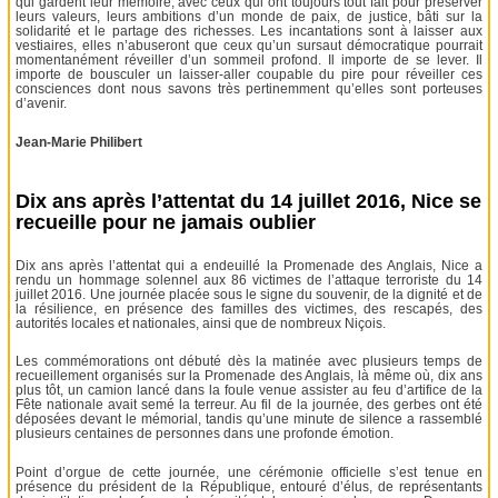
qui gardent leur mémoire, avec ceux qui ont toujours tout fait pour préserver
leurs valeurs, leurs ambitions d’un monde de paix, de justice, bâti sur la
solidarité et le partage des richesses. Les incantations sont à laisser aux
vestiaires, elles n’abuseront que ceux qu’un sursaut démocratique pourrait
momentanément réveiller d’un sommeil profond. Il importe de se lever. Il
importe de bousculer un laisser-aller coupable du pire pour réveiller ces
consciences dont nous savons très pertinemment qu’elles sont porteuses
d’avenir.
Jean-Marie Philibert
Dix ans après l’attentat du 14 juillet 2016, Nice se
recueille pour ne jamais oublier
Dix ans après l’attentat qui a endeuillé la Promenade des Anglais, Nice a
rendu un hommage solennel aux 86 victimes de l’attaque terroriste du 14
juillet 2016. Une journée placée sous le signe du souvenir, de la dignité et de
la résilience, en présence des familles des victimes, des rescapés, des
autorités locales et nationales, ainsi que de nombreux Niçois.
Les commémorations ont débuté dès la matinée avec plusieurs temps de
recueillement organisés sur la Promenade des Anglais, là même où, dix ans
plus tôt, un camion lancé dans la foule venue assister au feu d’artifice de la
Fête nationale avait semé la terreur. Au fil de la journée, des gerbes ont été
déposées devant le mémorial, tandis qu’une minute de silence a rassemblé
plusieurs centaines de personnes dans une profonde émotion.
Point d’orgue de cette journée, une cérémonie officielle s’est tenue en
présence du président de la République, entouré d’élus, de représentants