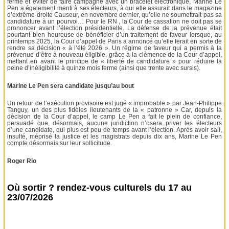
ferme et éviter de faire campagne avec un bracelet électronique, Marine Le
Pen a également menti à ses électeurs, à qui elle assurait dans le magazine
d’extrême droite Causeur, en novembre dernier, qu’elle ne soumettrait pas sa
candidature à un pourvoi… Pour le RN , la Cour de cassation ne doit pas se
prononcer avant l’élection présidentielle. La défense de la prévenue était
pourtant bien heureuse de bénéficier d’un traitement de faveur lorsque, au
printemps 2025, la Cour d’appel de Paris a annoncé qu’elle ferait en sorte de
rendre sa décision « à l’été 2026 ». Un régime de faveur qui a permis à la
prévenue d’être à nouveau éligible, grâce à la clémence de la Cour d’appel,
mettant en avant le principe de « liberté de candidature » pour réduire la
peine d’inéligibilité à quinze mois ferme (ainsi que trente avec sursis).
Marine Le Pen sera candidate jusqu’au bout
Un retour de l’exécution provisoire est jugé « improbable » par Jean-Philippe
Tanguy, un des plus fidèles lieutenants de la « patronne » Car, depuis la
décision de la Cour d’appel, le camp Le Pen a fait le plein de confiance,
persuadé que, désormais, aucune juridiction n’osera priver les électeurs
d’une candidate, qui plus est peu de temps avant l’élection. Après avoir sali,
insulté, méprisé la justice et les magistrats depuis dix ans, Marine Le Pen
compte désormais sur leur sollicitude.
Roger Rio
Où sortir ? rendez-vous culturels du 17 au
23/07/2026