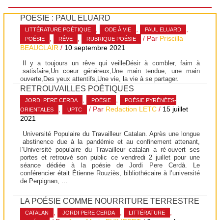
POÉSIE : PAUL ELUARD
,
,
,
LITTÉRATURE POÉTIQUE
ODE À VIE
PAUL ELUARD
,
,
/ Par
Priscilla
POÉSIE
RÊVE
RUBRIQUE POÉSIE
BEAUCLAIR
/
10 septembre 2021
Il y a toujours un rêve qui veilleDésir à combler, faim à
satisfaire,Un coeur généreux,Une main tendue, une main
ouverte,Des yeux attentifs,Une vie, la vie à se partager.
RETROUVAILLES POÉTIQUES
,
,
JORDI PERE CERDA
POÉSIE
POÉSIE PYRÉNÉES-
,
/ Par
Redaction LETC
/
15 juillet
ORIENTALES
UPTC
2021
Université Populaire du Travailleur Catalan. Après une longue
abstinence due à la pandémie et au confinement attenant,
l’Université populaire du Travailleur catalan a ré-ouvert ses
portes et retrouvé son public ce vendredi 2 juillet pour une
séance dédiée à la poésie de Jordi Pere Cerdà. Le
conférencier était Étienne Rouziès, bibliothécaire à l’université
de Perpignan, …
LA POÉSIE COMME NOURRITURE TERRESTRE
,
,
,
CATALAN
JORDI PERE CERDA
LITTÉRATURE