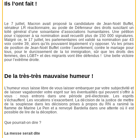
Ils l’ont fait !
Le 7 juillet, Macron avait proposé la candidature de Jean-Noël Buffet,
sénateur LR réactionnaire, au poste de Défenseur des droits suscitant un
tollé général d’une soixantaine d’associations humanitaires. Une pétition
pour s’opposer à sa nomination avait recueilli plus de 150 000 signatures.
Malgré ce, le 17 juillet, les parlementaires ont validé sa nomination par 43
voix contre 39, alors qu’ils pouvaient légalement s’y opposer. Vu les prises
de position de Jean-Noël Buffet contre l’avortement, contre le mariage pour
tous, pour le durcissement de la loi immigration, sûr que les droits des
femmes, des LGBT+ et des migrants vont être défendus ! Une belle victoire
pour l’extrême droite.
De la très-très mauvaise humeur !
L’humeur vous laisse libre de vous laisser embarquer par votre subjectivité et
de laisser vagabonder votre esprit sur les éventualités qui peuvent s’offrir à
vous : nous entrons dans une période pré-électorale. Les esprits
s’échauffent. Les vocations s’exacerbent. La décision de la justice de mettre
de la souplesse dans les décisions prises à propos du RN a ranimé la
flamme de Marine Le Pen et a renvoyé Bardella dans une attente où il est
possible de lire de la déception.
Que pourrait-on dire ?
La messe serait dite