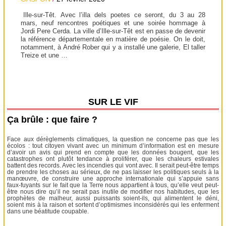
Ille-sur-Têt. Avec l’illa dels poetes ce seront, du 3 au 28
mars, neuf rencontres poétiques et une soirée hommage à
Jordi Pere Cerda. La ville d’Ille-sur-Têt est en passe de devenir
la référence départementale en matière de poésie. On le doit,
notamment, à André Rober qui y a installé une galerie, El taller
Treize et une …
SUR LE VIF
Ça brûle : que faire ?
Face aux dérèglements climatiques, la question ne concerne pas que les
écolos : tout citoyen vivant avec un minimum d’information est en mesure
d’avoir un avis qui prend en compte que les données bougent, que les
catastrophes ont plutôt tendance à proliférer, que les chaleurs estivales
battent des records. Avec les incendies qui vont avec. Il serait peut-être temps
de prendre les choses au sérieux, de ne pas laisser les politiques seuls à la
manœuvre, de construire une approche internationale qui s’appuie sans
faux-fuyants sur le fait que la Terre nous appartient à tous, qu’elle veut peut-
être nous dire qu’il ne serait pas inutile de modifier nos habitudes, que les
prophètes de malheur, aussi puissants soient-ils, qui alimentent le déni,
soient mis à la raison et sortent d’optimismes inconsidérés qui les enferment
dans une béatitude coupable.