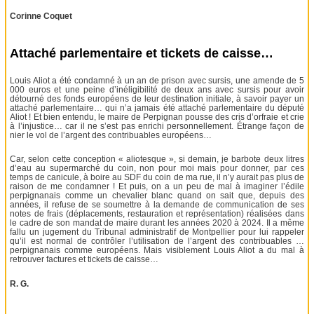
Corinne Coquet
Attaché parlementaire et tickets de caisse…
Louis Aliot a été condamné à un an de prison avec sursis, une amende de 5
000 euros et une peine d’inéligibilité de deux ans avec sursis pour avoir
détourné des fonds européens de leur destination initiale, à savoir payer un
attaché parlementaire… qui n’a jamais été attaché parlementaire du député
Aliot ! Et bien entendu, le maire de Perpignan pousse des cris d’orfraie et crie
à l’injustice… car il ne s’est pas enrichi personnellement. Étrange façon de
nier le vol de l’argent des contribuables européens…
Car, selon cette conception « aliotesque », si demain, je barbote deux litres
d’eau au supermarché du coin, non pour moi mais pour donner, par ces
temps de canicule, à boire au SDF du coin de ma rue, il n’y aurait pas plus de
raison de me condamner ! Et puis, on a un peu de mal à imaginer l’édile
perpignanais comme un chevalier blanc quand on sait que, depuis des
années, il refuse de se soumettre à la demande de communication de ses
notes de frais (déplacements, restauration et représentation) réalisées dans
le cadre de son mandat de maire durant les années 2020 à 2024. Il a même
fallu un jugement du Tribunal administratif de Montpellier pour lui rappeler
qu’il est normal de contrôler l’utilisation de l’argent des contribuables …
perpignanais comme européens. Mais visiblement Louis Aliot a du mal à
retrouver factures et tickets de caisse…
R. G.