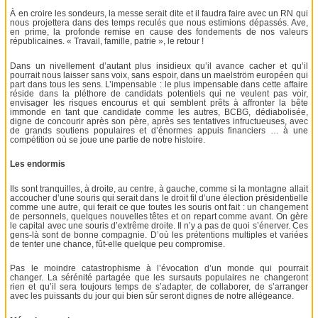
À en croire les sondeurs, la messe serait dite et il faudra faire avec un RN qui
nous projettera dans des temps reculés que nous estimions dépassés. Ave,
en prime, la profonde remise en cause des fondements de nos valeurs
républicaines. « Travail, famille, patrie », le retour !
Dans un nivellement d’autant plus insidieux qu’il avance cacher et qu’il
pourrait nous laisser sans voix, sans espoir, dans un maelström européen qui
part dans tous les sens. L’impensable : le plus impensable dans cette affaire
réside dans la pléthore de candidats potentiels qui ne veulent pas voir,
envisager les risques encourus et qui semblent prêts à affronter la bête
immonde en tant que candidate comme les autres, BCBG, dédiabolisée,
digne de concourir après son père, après ses tentatives infructueuses, avec
de grands soutiens populaires et d’énormes appuis financiers … à une
compétition où se joue une partie de notre histoire.
Les endormis
Ils sont tranquilles, à droite, au centre, à gauche, comme si la montagne allait
accoucher d’une souris qui serait dans le droit fil d’une élection présidentielle
comme une autre, qui ferait ce que toutes les souris ont fait : un changement
de personnels, quelques nouvelles têtes et on repart comme avant. On gère
le capital avec une souris d’extrême droite. Il n’y a pas de quoi s’énerver. Ces
gens-là sont de bonne compagnie. D’où les prétentions multiples et variées
de tenter une chance, fût-elle quelque peu compromise.
Pas le moindre catastrophisme à l’évocation d’un monde qui pourrait
changer. La sérénité partagée que les sursauts populaires ne changeront
rien et qu’il sera toujours temps de s’adapter, de collaborer, de s’arranger
avec les puissants du jour qui bien sûr seront dignes de notre allégeance.