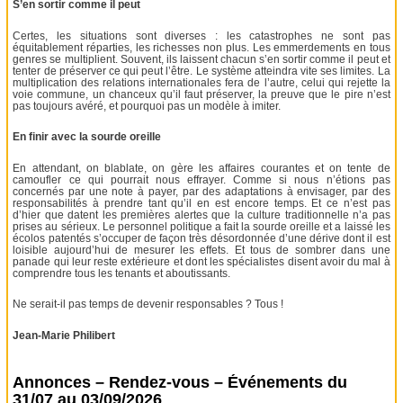
S’en sortir comme il peut
Certes, les situations sont diverses : les catastrophes ne sont pas
équitablement réparties, les richesses non plus. Les emmerdements en tous
genres se multiplient. Souvent, ils laissent chacun s’en sortir comme il peut et
tenter de préserver ce qui peut l’être. Le système atteindra vite ses limites. La
multiplication des relations internationales fera de l’autre, celui qui rejette la
voie commune, un chanceux qu’il faut préserver, la preuve que le pire n’est
pas toujours avéré, et pourquoi pas un modèle à imiter.
En finir avec la sourde oreille
En attendant, on blablate, on gère les affaires courantes et on tente de
camoufler ce qui pourrait nous effrayer. Comme si nous n’étions pas
concernés par une note à payer, par des adaptations à envisager, par des
responsabilités à prendre tant qu’il en est encore temps. Et ce n’est pas
d’hier que datent les premières alertes que la culture traditionnelle n’a pas
prises au sérieux. Le personnel politique a fait la sourde oreille et a laissé les
écolos patentés s’occuper de façon très désordonnée d’une dérive dont il est
loisible aujourd’hui de mesurer les effets. Et tous de sombrer dans une
panade qui leur reste extérieure et dont les spécialistes disent avoir du mal à
comprendre tous les tenants et aboutissants.
Ne serait-il pas temps de devenir responsables ? Tous !
Jean-Marie Philibert
Annonces – Rendez-vous – Événements du
31/07 au 03/09/2026