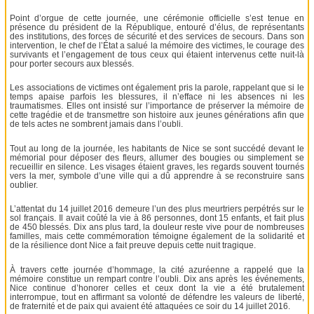
Point d’orgue de cette journée, une cérémonie officielle s’est tenue en
présence du président de la République, entouré d’élus, de représentants
des institutions, des forces de sécurité et des services de secours. Dans son
intervention, le chef de l’État a salué la mémoire des victimes, le courage des
survivants et l’engagement de tous ceux qui étaient intervenus cette nuit-là
pour porter secours aux blessés.
Les associations de victimes ont également pris la parole, rappelant que si le
temps apaise parfois les blessures, il n’efface ni les absences ni les
traumatismes. Elles ont insisté sur l’importance de préserver la mémoire de
cette tragédie et de transmettre son histoire aux jeunes générations afin que
de tels actes ne sombrent jamais dans l’oubli.
Tout au long de la journée, les habitants de Nice se sont succédé devant le
mémorial pour déposer des fleurs, allumer des bougies ou simplement se
recueillir en silence. Les visages étaient graves, les regards souvent tournés
vers la mer, symbole d’une ville qui a dû apprendre à se reconstruire sans
oublier.
L’attentat du 14 juillet 2016 demeure l’un des plus meurtriers perpétrés sur le
sol français. Il avait coûté la vie à 86 personnes, dont 15 enfants, et fait plus
de 450 blessés. Dix ans plus tard, la douleur reste vive pour de nombreuses
familles, mais cette commémoration témoigne également de la solidarité et
de la résilience dont Nice a fait preuve depuis cette nuit tragique.
À travers cette journée d’hommage, la cité azuréenne a rappelé que la
mémoire constitue un rempart contre l’oubli. Dix ans après les événements,
Nice continue d’honorer celles et ceux dont la vie a été brutalement
interrompue, tout en affirmant sa volonté de défendre les valeurs de liberté,
de fraternité et de paix qui avaient été attaquées ce soir du 14 juillet 2016.