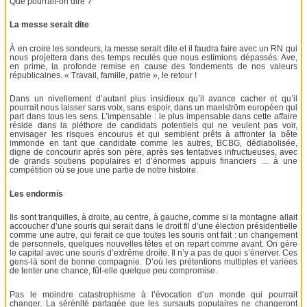
Que pourrait-on dire ?
La messe serait dite
À en croire les sondeurs, la messe serait dite et il faudra faire avec un RN qui
nous projettera dans des temps reculés que nous estimions dépassés. Ave,
en prime, la profonde remise en cause des fondements de nos valeurs
républicaines. « Travail, famille, patrie », le retour !
Dans un nivellement d’autant plus insidieux qu’il avance cacher et qu’il
pourrait nous laisser sans voix, sans espoir, dans un maelström européen qui
part dans tous les sens. L’impensable : le plus impensable dans cette affaire
réside dans la pléthore de candidats potentiels qui ne veulent pas voir,
envisager les risques encourus et qui semblent prêts à affronter la bête
immonde en tant que candidate comme les autres, BCBG, dédiabolisée,
digne de concourir après son père, après ses tentatives infructueuses, avec
de grands soutiens populaires et d’énormes appuis financiers … à une
compétition où se joue une partie de notre histoire.
Les endormis
Ils sont tranquilles, à droite, au centre, à gauche, comme si la montagne allait
accoucher d’une souris qui serait dans le droit fil d’une élection présidentielle
comme une autre, qui ferait ce que toutes les souris ont fait : un changement
de personnels, quelques nouvelles têtes et on repart comme avant. On gère
le capital avec une souris d’extrême droite. Il n’y a pas de quoi s’énerver. Ces
gens-là sont de bonne compagnie. D’où les prétentions multiples et variées
de tenter une chance, fût-elle quelque peu compromise.
Pas le moindre catastrophisme à l’évocation d’un monde qui pourrait
changer. La sérénité partagée que les sursauts populaires ne changeront