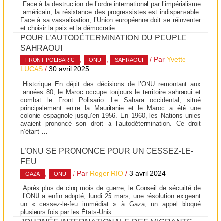
Face à la destruction de l’ordre international par l’impérialisme
américain, la résistance des progressistes est indispensable.
Face à sa vassalisation, l’Union européenne doit se réinventer
et choisir la paix et la démocratie.
POUR L’AUTODÉTERMINATION DU PEUPLE
SAHRAOUI
,
,
/ Par
Yvette
FRONT POLISARIO
ONU
SAHRAOUI
LUCAS
/
30 avril 2025
Historique En dépit des décisions de l’ONU remontant aux
années 80, le Maroc occupe toujours le territoire sahraoui et
combat le Front Polisario. Le Sahara occidental, situé
principalement entre la Mauritanie et le Maroc a été une
colonie espagnole jusqu’en 1956. En 1960, les Nations unies
avaient prononcé son droit à l’autodétermination. Ce droit
n’étant …
L’ONU SE PRONONCE POUR UN CESSEZ-LE-
FEU
,
/ Par
Roger RIO
/
3 avril 2024
GAZA
ONU
Après plus de cinq mois de guerre, le Conseil de sécurité de
l’ONU a enfin adopté, lundi 25 mars, une résolution exigeant
un « cessez-le-feu immédiat » à Gaza, un appel bloqué
plusieurs fois par les États-Unis …