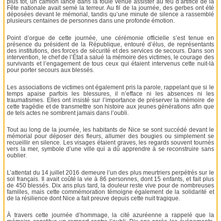
plus tôt, un camion lancé dans la foule venue assister au feu d’artifice de la
Fête nationale avait semé la terreur. Au fil de la journée, des gerbes ont été
déposées devant le mémorial, tandis qu’une minute de silence a rassemblé
plusieurs centaines de personnes dans une profonde émotion.
Point d’orgue de cette journée, une cérémonie officielle s’est tenue en
présence du président de la République, entouré d’élus, de représentants
des institutions, des forces de sécurité et des services de secours. Dans son
intervention, le chef de l’État a salué la mémoire des victimes, le courage des
survivants et l’engagement de tous ceux qui étaient intervenus cette nuit-là
pour porter secours aux blessés.
Les associations de victimes ont également pris la parole, rappelant que si le
temps apaise parfois les blessures, il n’efface ni les absences ni les
traumatismes. Elles ont insisté sur l’importance de préserver la mémoire de
cette tragédie et de transmettre son histoire aux jeunes générations afin que
de tels actes ne sombrent jamais dans l’oubli.
Tout au long de la journée, les habitants de Nice se sont succédé devant le
mémorial pour déposer des fleurs, allumer des bougies ou simplement se
recueillir en silence. Les visages étaient graves, les regards souvent tournés
vers la mer, symbole d’une ville qui a dû apprendre à se reconstruire sans
oublier.
L’attentat du 14 juillet 2016 demeure l’un des plus meurtriers perpétrés sur le
sol français. Il avait coûté la vie à 86 personnes, dont 15 enfants, et fait plus
de 450 blessés. Dix ans plus tard, la douleur reste vive pour de nombreuses
familles, mais cette commémoration témoigne également de la solidarité et
de la résilience dont Nice a fait preuve depuis cette nuit tragique.
À travers cette journée d’hommage, la cité azuréenne a rappelé que la