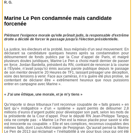
R. G.
Marine Le Pen condamnée mais candidate
forcenée
Piétinant l’exigence morale qu’elle prônait jadis, la responsable d’extrême
droite a décidé de forcer le passage jusqu’à l’élection présidentielle.
La justice, les électeurs et la probité, tous méprisés d’un seul mouvement. En
déclarant sa candidature quelques heures après sa condamnation pour
détournement de fonds publics par la Cour d’appel de Paris, et malgré
plusieurs doutes juridiques, Marine Le Pen a choisi mardi dernier de passer
en force. Jordan Bardella, président du RN, contraint de renoncer à la course
à l’Élysée, n’avait jusqu’ici émis aucune parole publique depuis le passage
de son mentor devant le 20 Heures de TF1, laissant présager une déception,
voire des tensions à venir. Face aux caméras, il n’a guère été plus prolixe, se
contentant de déclarer être « extrêmement heureux que nous puissions
entrer en campagne avec Marine ».
« J’ai une éthique, une morale, et je m’y tiens »
Qu’importe si deux tribunaux l’ont reconnue coupable de « faits graves » en
tant qu’« instigatrice » d’un « système » ayant permis de détourner 2,8
millions d’euros d’argent public pour développer son parti, selon les mots de
la présidente de la Cour d’appel. Pour le député RN Jean-Philippe Tanguy,
cela ne compte pas : « Marine Le Pen est la mieux placée pour savoir si elle
est innocente ou coupable. » Elle et ses complices, reconnus coupables des
mêmes faits, dont Louis Alliot maire de Perpignan. Qu’aurait pensé la Marine
Le Pen de 2013 qui réclamait « l’inéligibilité à vie pour tous ceux qui ont été