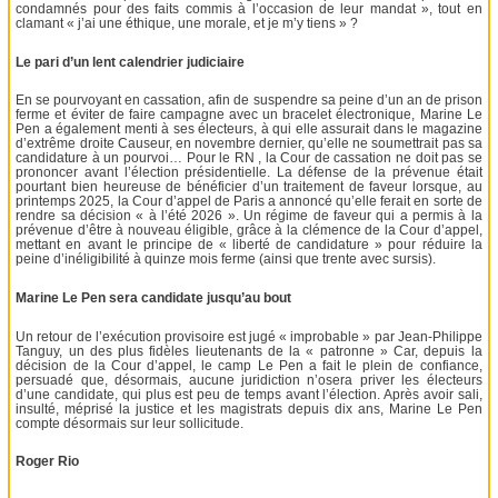
condamnés pour des faits commis à l’occasion de leur mandat », tout en
clamant « j’ai une éthique, une morale, et je m’y tiens » ?
Le pari d’un lent calendrier judiciaire
En se pourvoyant en cassation, afin de suspendre sa peine d’un an de prison
ferme et éviter de faire campagne avec un bracelet électronique, Marine Le
Pen a également menti à ses électeurs, à qui elle assurait dans le magazine
d’extrême droite Causeur, en novembre dernier, qu’elle ne soumettrait pas sa
candidature à un pourvoi… Pour le RN , la Cour de cassation ne doit pas se
prononcer avant l’élection présidentielle. La défense de la prévenue était
pourtant bien heureuse de bénéficier d’un traitement de faveur lorsque, au
printemps 2025, la Cour d’appel de Paris a annoncé qu’elle ferait en sorte de
rendre sa décision « à l’été 2026 ». Un régime de faveur qui a permis à la
prévenue d’être à nouveau éligible, grâce à la clémence de la Cour d’appel,
mettant en avant le principe de « liberté de candidature » pour réduire la
peine d’inéligibilité à quinze mois ferme (ainsi que trente avec sursis).
Marine Le Pen sera candidate jusqu’au bout
Un retour de l’exécution provisoire est jugé « improbable » par Jean-Philippe
Tanguy, un des plus fidèles lieutenants de la « patronne » Car, depuis la
décision de la Cour d’appel, le camp Le Pen a fait le plein de confiance,
persuadé que, désormais, aucune juridiction n’osera priver les électeurs
d’une candidate, qui plus est peu de temps avant l’élection. Après avoir sali,
insulté, méprisé la justice et les magistrats depuis dix ans, Marine Le Pen
compte désormais sur leur sollicitude.
Roger Rio