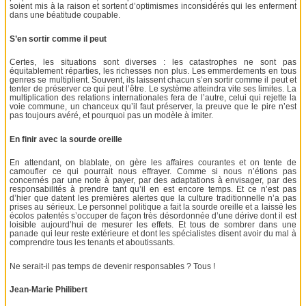
soient mis à la raison et sortent d’optimismes inconsidérés qui les enferment
dans une béatitude coupable.
S’en sortir comme il peut
Certes, les situations sont diverses : les catastrophes ne sont pas
équitablement réparties, les richesses non plus. Les emmerdements en tous
genres se multiplient. Souvent, ils laissent chacun s’en sortir comme il peut et
tenter de préserver ce qui peut l’être. Le système atteindra vite ses limites. La
multiplication des relations internationales fera de l’autre, celui qui rejette la
voie commune, un chanceux qu’il faut préserver, la preuve que le pire n’est
pas toujours avéré, et pourquoi pas un modèle à imiter.
En finir avec la sourde oreille
En attendant, on blablate, on gère les affaires courantes et on tente de
camoufler ce qui pourrait nous effrayer. Comme si nous n’étions pas
concernés par une note à payer, par des adaptations à envisager, par des
responsabilités à prendre tant qu’il en est encore temps. Et ce n’est pas
d’hier que datent les premières alertes que la culture traditionnelle n’a pas
prises au sérieux. Le personnel politique a fait la sourde oreille et a laissé les
écolos patentés s’occuper de façon très désordonnée d’une dérive dont il est
loisible aujourd’hui de mesurer les effets. Et tous de sombrer dans une
panade qui leur reste extérieure et dont les spécialistes disent avoir du mal à
comprendre tous les tenants et aboutissants.
Ne serait-il pas temps de devenir responsables ? Tous !
Jean-Marie Philibert