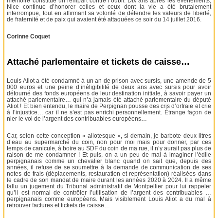
mémoire constitue un rempart contre l’oubli. Dix ans après les événements,
Nice continue d’honorer celles et ceux dont la vie a été brutalement
interrompue, tout en affirmant sa volonté de défendre les valeurs de liberté,
de fraternité et de paix qui avaient été attaquées ce soir du 14 juillet 2016.
Corinne Coquet
Attaché parlementaire et tickets de caisse…
Louis Aliot a été condamné à un an de prison avec sursis, une amende de 5
000 euros et une peine d’inéligibilité de deux ans avec sursis pour avoir
détourné des fonds européens de leur destination initiale, à savoir payer un
attaché parlementaire… qui n’a jamais été attaché parlementaire du député
Aliot ! Et bien entendu, le maire de Perpignan pousse des cris d’orfraie et crie
à l’injustice… car il ne s’est pas enrichi personnellement. Étrange façon de
nier le vol de l’argent des contribuables européens…
Car, selon cette conception « aliotesque », si demain, je barbote deux litres
d’eau au supermarché du coin, non pour moi mais pour donner, par ces
temps de canicule, à boire au SDF du coin de ma rue, il n’y aurait pas plus de
raison de me condamner ! Et puis, on a un peu de mal à imaginer l’édile
perpignanais comme un chevalier blanc quand on sait que, depuis des
années, il refuse de se soumettre à la demande de communication de ses
notes de frais (déplacements, restauration et représentation) réalisées dans
le cadre de son mandat de maire durant les années 2020 à 2024. Il a même
fallu un jugement du Tribunal administratif de Montpellier pour lui rappeler
qu’il est normal de contrôler l’utilisation de l’argent des contribuables …
perpignanais comme européens. Mais visiblement Louis Aliot a du mal à
retrouver factures et tickets de caisse…