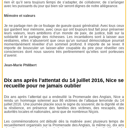
rien et qu’il sera toujours temps de s’adapter, de collaborer, de s’arranger
avec les puissants du jour qui bien sûr seront dignes de notre allégeance.
Mémoire et valeurs
Je ne partage rien de ce foutage de gueule quasi généralisé. Avec tous ceux
qui gardent leur mémoire, avec ceux qui ont toujours tout fait pour préserver
leurs valeurs, leurs ambitions d’un monde de paix, de justice, bâti sur la
solidarité et le partage des richesses. Les incantations sont à laisser aux
vestiaires, elles n’abuseront que ceux qu’un sursaut démocratique pourrait
momentanément réveiller d’un sommeil profond. Il importe de se lever. Il
importe de bousculer un laisser-aller coupable du pire pour réveiller ces
consciences dont nous savons très pertinemment qu’elles sont porteuses
d’avenir.
Jean-Marie Philibert
Dix ans après l’attentat du 14 juillet 2016, Nice se
recueille pour ne jamais oublier
Dix ans après l’attentat qui a endeuillé la Promenade des Anglais, Nice a
rendu un hommage solennel aux 86 victimes de l’attaque terroriste du 14
juillet 2016. Une journée placée sous le signe du souvenir, de la dignité et de
la résilience, en présence des familles des victimes, des rescapés, des
autorités locales et nationales, ainsi que de nombreux Niçois.
Les commémorations ont débuté dès la matinée avec plusieurs temps de
recueillement organisés sur la Promenade des Anglais, là même où, dix ans