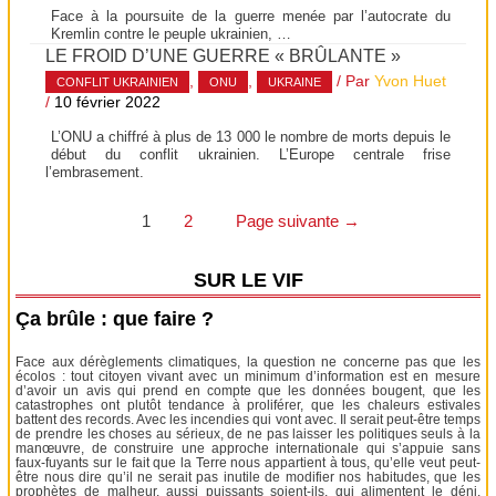
Face à la poursuite de la guerre menée par l’autocrate du
Kremlin contre le peuple ukrainien, …
LE FROID D’UNE GUERRE « BRÛLANTE »
,
,
/ Par
Yvon Huet
CONFLIT UKRAINIEN
ONU
UKRAINE
/
10 février 2022
L’ONU a chiffré à plus de 13 000 le nombre de morts depuis le
début du conflit ukrainien. L’Europe centrale frise
l’embrasement.
Pagination
1
2
Page suivante
→
des
SUR LE VIF
publications
Ça brûle : que faire ?
Face aux dérèglements climatiques, la question ne concerne pas que les
écolos : tout citoyen vivant avec un minimum d’information est en mesure
d’avoir un avis qui prend en compte que les données bougent, que les
catastrophes ont plutôt tendance à proliférer, que les chaleurs estivales
battent des records. Avec les incendies qui vont avec. Il serait peut-être temps
de prendre les choses au sérieux, de ne pas laisser les politiques seuls à la
manœuvre, de construire une approche internationale qui s’appuie sans
faux-fuyants sur le fait que la Terre nous appartient à tous, qu’elle veut peut-
être nous dire qu’il ne serait pas inutile de modifier nos habitudes, que les
prophètes de malheur, aussi puissants soient-ils, qui alimentent le déni,