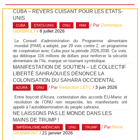
CUBA – REVERS CUISANT POUR LES ÉTATS-
UNIS
,
,
,
/ Par
Dominique
CUBA
ETATS-UNIS
ONU
PAM
GERBAULT
/
8 juillet 2026
Le Conseil d’administration du Programme alimentaire
mondial (PAM) a adopté, par 29 voix contre 2, un programme
de coopération avec Cuba pour la période 2026-2030. Ce vote,
qui débloque 116 millions de dollars pour renforcer la sécurité
alimentaire de l’île, marque un tournant symbolique.
MANIFESTATION DE SOUTIEN – LE COLLECTIF
LIBERTÉ SAHRAOUI.ES DÉNONCE LA
COLONISATION DU SAHARA OCCIDENTAL
,
/ Par
Redaction LETC
/
3 juin 2026
AZURA
ONU
Entre boycott d’Azura, contestation des accords EU-Maroc et
résolution de l’ONU non respectée, les manifestants ont
appelé à l’autodétermination du peuple sahraoui.
NE LAISSONS PAS LE MONDE DANS LES
MAINS DE TRUMP !
,
,
/ Par
René
’IMPÉRIALISME AMÉRICAIN
ONU
TRUMP
GRANMONT
/
21 janvier 2026