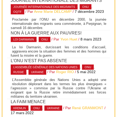
JOURNÉE INTERNATIONALE DES MIGRANTS
,
,
JOURNÉE INTERNATIONALE DES MIGRANTS
ONU
/ Par
Anne Marie DELCAMP
/
7 décembre 2023
OQTF
Proclamée par l’ONU en décembre 2000, la journée
internationale des migrants sera commérorée, à Perpignan, le
samedi 16 décembre.
NON À LA GUERRE AUX PAUVRES!
,
/ Par
Yvon Huet
/
8 mars 2023
LOI DARMANIN
ONU
La loi Darmanin, durcissant les conditions d’accueil,
aggravera encore la situation des femmes et des hommes qui
fuient la misère et la guerre.
L’ONU N’EST PAS ABSENTE
,
,
L’ASSEMBLÉE GÉNÉRALE DES NATIONS UNIES
ONU
,
/ Par
Roger RIO
/
5 mai 2022
RUSSIE
UKRAINE
L’Assemblée générale des Nations Unies a adopté une
résolution déplorant dans les termes les plus énergiques «
l’agression » commise par la Russie contre l’Ukraine et
exigeant que la Russie retire immédiatement ses forces
militaires du territoire ukrainien.
LA FAIM MENACE
,
,
/ Par
René GRANMONT
/
KREMLIN
ONU
UKRAINE
17 mars 2022