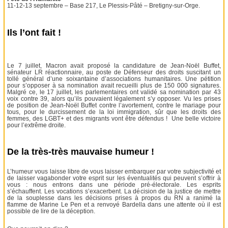
11-12-13 septembre – Base 217, Le Plessis-Pâté – Bretigny-sur-Orge.
Ils l’ont fait !
Le 7 juillet, Macron avait proposé la candidature de Jean-Noël Buffet,
sénateur LR réactionnaire, au poste de Défenseur des droits suscitant un
tollé général d’une soixantaine d’associations humanitaires. Une pétition
pour s’opposer à sa nomination avait recueilli plus de 150 000 signatures.
Malgré ce, le 17 juillet, les parlementaires ont validé sa nomination par 43
voix contre 39, alors qu’ils pouvaient légalement s’y opposer. Vu les prises
de position de Jean-Noël Buffet contre l’avortement, contre le mariage pour
tous, pour le durcissement de la loi immigration, sûr que les droits des
femmes, des LGBT+ et des migrants vont être défendus ! Une belle victoire
pour l’extrême droite.
De la très-très mauvaise humeur !
L’humeur vous laisse libre de vous laisser embarquer par votre subjectivité et
de laisser vagabonder votre esprit sur les éventualités qui peuvent s’offrir à
vous : nous entrons dans une période pré-électorale. Les esprits
s’échauffent. Les vocations s’exacerbent. La décision de la justice de mettre
de la souplesse dans les décisions prises à propos du RN a ranimé la
flamme de Marine Le Pen et a renvoyé Bardella dans une attente où il est
possible de lire de la déception.