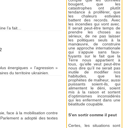
compte que les données
bougent, que les
catastrophes ont plutôt
tendance à proliférer, que
les chaleurs estivales
battent des records. Avec
les incendies qui vont avec.
ine l’a fait…
Il serait peut-être temps de
prendre les choses au
sérieux, de ne pas laisser
les politiques seuls à la
manœuvre, de construire
une approche internationale
2
qui s’appuie sans faux-
fuyants sur le fait que la
Terre nous appartient à
tous, qu’elle veut peut-être
lus énergiques « l’agression »
nous dire qu’il ne serait pas
inutile de modifier nos
res du territoire ukrainien.
habitudes, que les
prophètes de malheur, aussi
puissants soient-ils, qui
alimentent le déni, soient
mis à la raison et sortent
d’optimismes inconsidérés
qui les enferment dans une
béatitude coupable.
ie, face à la mobilisation contre
S’en sortir comme il peut
e Parlement a adopté des textes
Certes, les situations sont