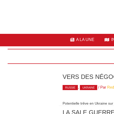
A LA UNE
I
VERS DES NÉGOC
,
/ Par
Red
RUSSIE
UKRAINE
Potentielle trêve en Ukraine sur
LA SALE GUERR