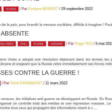
,
/ Par
Evelyne BORDET
/
29 septembre 2022
RUSSIE
 de la paix, pour brandir la menace nucléaire, difficile à imaginer ! Pout
S ABSENTE
,
,
,
/ Par
Roger RIO
/
5 mai 202
ONS UNIES
ONU
RUSSIE
UKRAINE
ons Unies a adopté une résolution déplorant dans les termes les p
kraine et exigeant que la Russie retire immédiatement ses forces militai
SSES CONTRE LA GUERRE !
/ Par
René GRANMONT
/
11 mars 2022
 censure, les initiatives anti-guerre se développent en Russie. En Russ
organisé un contrôle total des médias et une répression massive. L
contre tous ceux qui propagent des informations visant à « …