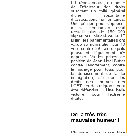
LR réactionnaire, au poste
de Défenseur des droits
suscitant un tollé général
d’une soixantaine
d’associations humanitaires.
Une pétition pour s’opposer
à sa nomination avait
recueilli plus de 150 000
signatures. Malgré ce, le 17
juillet, les parlementaires ont
validé sa nomination par 43
voix contre 39, alors qu’ils
pouvaient légalement s’y
opposer. Vu les prises de
position de Jean-Noël Buffet
contre l’avortement, contre
le mariage pour tous, pour
le durcissement de la loi
immigration, sûr que les
droits des femmes, des
LGBT+ et des migrants vont
être défendus ! Une belle
victoire pour l’extrême
droite.
De la très-très
mauvaise humeur !
L’humeur vous laisse libre