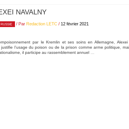
EXEI NAVALNY
/ Par
Redaction LETC
/
12 février 2021
RUSSIE
poisonnement par le Kremlin et ses soins en Allemagne, Alexei N
justifie l’usage du poison ou de la prison comme arme politique, mais
nationalisme, il participe au rassemblement annuel …