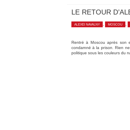
LE RETOUR D’AL
,
,
ALEXEI NAVALNY
MOSCOU
Rentré à Moscou après son em
condamné à la prison. Rien ne 
politique sous les couleurs du 