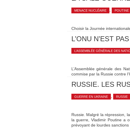
,
MENACE NUCLÉAIRE
POUTINE
Choisir la Journée internationale
L’ONU N’EST PA
L’ASSEMBLÉE GÉNÉRALE DES NATI
L’Assemblée générale des Nati
commise par la Russie contre l’U
RUSSIE. LES RU
,
GUERRE EN UKRAINE
RUSSIE
Russie. Malgré la répression, la
la guerre, Vladimir Poutine a 
prévoyant de lourdes sanctions 