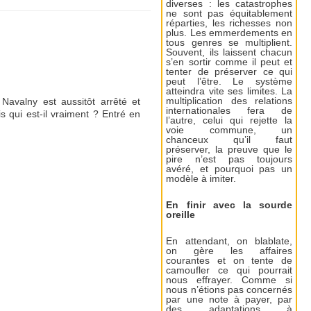
diverses : les catastrophes
ne sont pas équitablement
réparties, les richesses non
plus. Les emmerdements en
tous genres se multiplient.
Souvent, ils laissent chacun
s’en sortir comme il peut et
tenter de préserver ce qui
peut l’être. Le système
atteindra vite ses limites. La
avalny est aussitôt arrêté et
multiplication des relations
internationales fera de
 qui est-il vraiment ? Entré en
l’autre, celui qui rejette la
voie commune, un
chanceux qu’il faut
préserver, la preuve que le
pire n’est pas toujours
avéré, et pourquoi pas un
modèle à imiter.
En finir avec la sourde
oreille
En attendant, on blablate,
on gère les affaires
courantes et on tente de
camoufler ce qui pourrait
nous effrayer. Comme si
nous n’étions pas concernés
par une note à payer, par
des adaptations à