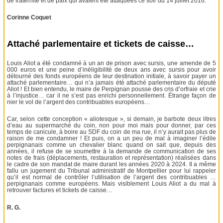
de fraternité et de paix qui avaient été attaquées ce soir du 14 juillet 2016.
Corinne Coquet
Attaché parlementaire et tickets de caisse…
Louis Aliot a été condamné à un an de prison avec sursis, une amende de 5
000 euros et une peine d’inéligibilité de deux ans avec sursis pour avoir
détourné des fonds européens de leur destination initiale, à savoir payer un
attaché parlementaire… qui n’a jamais été attaché parlementaire du député
Aliot ! Et bien entendu, le maire de Perpignan pousse des cris d’orfraie et crie
à l’injustice… car il ne s’est pas enrichi personnellement. Étrange façon de
nier le vol de l’argent des contribuables européens…
Car, selon cette conception « aliotesque », si demain, je barbote deux litres
d’eau au supermarché du coin, non pour moi mais pour donner, par ces
temps de canicule, à boire au SDF du coin de ma rue, il n’y aurait pas plus de
raison de me condamner ! Et puis, on a un peu de mal à imaginer l’édile
perpignanais comme un chevalier blanc quand on sait que, depuis des
années, il refuse de se soumettre à la demande de communication de ses
notes de frais (déplacements, restauration et représentation) réalisées dans
le cadre de son mandat de maire durant les années 2020 à 2024. Il a même
fallu un jugement du Tribunal administratif de Montpellier pour lui rappeler
qu’il est normal de contrôler l’utilisation de l’argent des contribuables …
perpignanais comme européens. Mais visiblement Louis Aliot a du mal à
retrouver factures et tickets de caisse…
R. G.