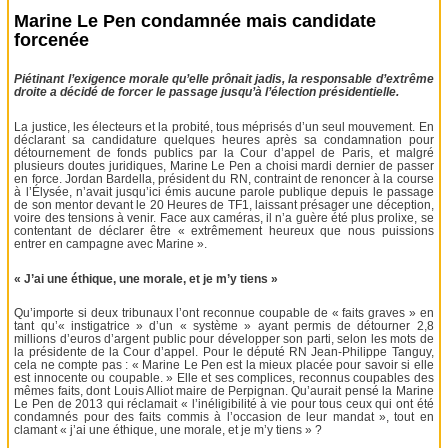
Marine Le Pen condamnée mais candidate
forcenée
Piétinant l’exigence morale qu’elle prônait jadis, la responsable d’extrême
droite a décidé de forcer le passage jusqu’à l’élection présidentielle.
La justice, les électeurs et la probité, tous méprisés d’un seul mouvement. En
déclarant sa candidature quelques heures après sa condamnation pour
détournement de fonds publics par la Cour d’appel de Paris, et malgré
plusieurs doutes juridiques, Marine Le Pen a choisi mardi dernier de passer
en force. Jordan Bardella, président du RN, contraint de renoncer à la course
à l’Élysée, n’avait jusqu’ici émis aucune parole publique depuis le passage
de son mentor devant le 20 Heures de TF1, laissant présager une déception,
voire des tensions à venir. Face aux caméras, il n’a guère été plus prolixe, se
contentant de déclarer être « extrêmement heureux que nous puissions
entrer en campagne avec Marine ».
« J’ai une éthique, une morale, et je m’y tiens »
Qu’importe si deux tribunaux l’ont reconnue coupable de « faits graves » en
tant qu’« instigatrice » d’un « système » ayant permis de détourner 2,8
millions d’euros d’argent public pour développer son parti, selon les mots de
la présidente de la Cour d’appel. Pour le député RN Jean-Philippe Tanguy,
cela ne compte pas : « Marine Le Pen est la mieux placée pour savoir si elle
est innocente ou coupable. » Elle et ses complices, reconnus coupables des
mêmes faits, dont Louis Alliot maire de Perpignan. Qu’aurait pensé la Marine
Le Pen de 2013 qui réclamait « l’inéligibilité à vie pour tous ceux qui ont été
condamnés pour des faits commis à l’occasion de leur mandat », tout en
clamant « j’ai une éthique, une morale, et je m’y tiens » ?