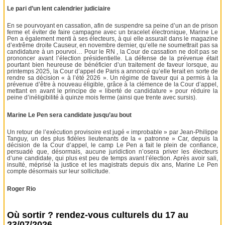
Le pari d’un lent calendrier judiciaire
En se pourvoyant en cassation, afin de suspendre sa peine d’un an de prison
ferme et éviter de faire campagne avec un bracelet électronique, Marine Le
Pen a également menti à ses électeurs, à qui elle assurait dans le magazine
d’extrême droite Causeur, en novembre dernier, qu’elle ne soumettrait pas sa
candidature à un pourvoi… Pour le RN , la Cour de cassation ne doit pas se
prononcer avant l’élection présidentielle. La défense de la prévenue était
pourtant bien heureuse de bénéficier d’un traitement de faveur lorsque, au
printemps 2025, la Cour d’appel de Paris a annoncé qu’elle ferait en sorte de
rendre sa décision « à l’été 2026 ». Un régime de faveur qui a permis à la
prévenue d’être à nouveau éligible, grâce à la clémence de la Cour d’appel,
mettant en avant le principe de « liberté de candidature » pour réduire la
peine d’inéligibilité à quinze mois ferme (ainsi que trente avec sursis).
Marine Le Pen sera candidate jusqu’au bout
Un retour de l’exécution provisoire est jugé « improbable » par Jean-Philippe
Tanguy, un des plus fidèles lieutenants de la « patronne » Car, depuis la
décision de la Cour d’appel, le camp Le Pen a fait le plein de confiance,
persuadé que, désormais, aucune juridiction n’osera priver les électeurs
d’une candidate, qui plus est peu de temps avant l’élection. Après avoir sali,
insulté, méprisé la justice et les magistrats depuis dix ans, Marine Le Pen
compte désormais sur leur sollicitude.
Roger Rio
Où sortir ? rendez-vous culturels du 17 au
23/07/2026