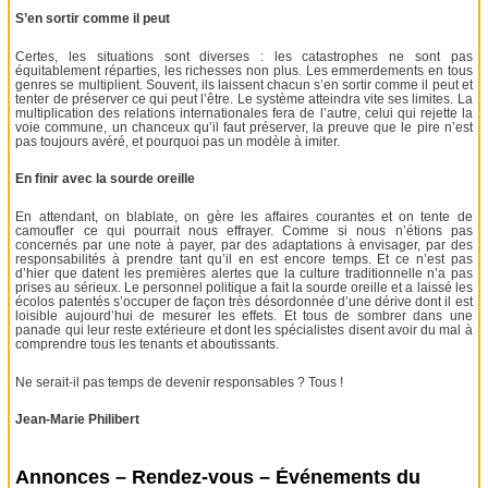
S’en sortir comme il peut
Certes, les situations sont diverses : les catastrophes ne sont pas
équitablement réparties, les richesses non plus. Les emmerdements en tous
genres se multiplient. Souvent, ils laissent chacun s’en sortir comme il peut et
tenter de préserver ce qui peut l’être. Le système atteindra vite ses limites. La
multiplication des relations internationales fera de l’autre, celui qui rejette la
voie commune, un chanceux qu’il faut préserver, la preuve que le pire n’est
pas toujours avéré, et pourquoi pas un modèle à imiter.
En finir avec la sourde oreille
En attendant, on blablate, on gère les affaires courantes et on tente de
camoufler ce qui pourrait nous effrayer. Comme si nous n’étions pas
concernés par une note à payer, par des adaptations à envisager, par des
responsabilités à prendre tant qu’il en est encore temps. Et ce n’est pas
d’hier que datent les premières alertes que la culture traditionnelle n’a pas
prises au sérieux. Le personnel politique a fait la sourde oreille et a laissé les
écolos patentés s’occuper de façon très désordonnée d’une dérive dont il est
loisible aujourd’hui de mesurer les effets. Et tous de sombrer dans une
panade qui leur reste extérieure et dont les spécialistes disent avoir du mal à
comprendre tous les tenants et aboutissants.
Ne serait-il pas temps de devenir responsables ? Tous !
Jean-Marie Philibert
Annonces – Rendez-vous – Événements du