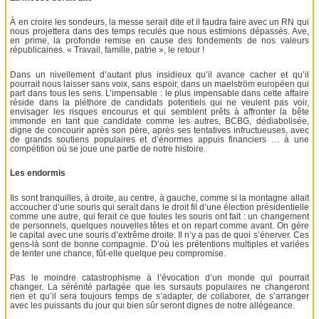
À en croire les sondeurs, la messe serait dite et il faudra faire avec un RN qui
nous projettera dans des temps reculés que nous estimions dépassés. Ave,
en prime, la profonde remise en cause des fondements de nos valeurs
républicaines. « Travail, famille, patrie », le retour !
Dans un nivellement d’autant plus insidieux qu’il avance cacher et qu’il
pourrait nous laisser sans voix, sans espoir, dans un maelström européen qui
part dans tous les sens. L’impensable : le plus impensable dans cette affaire
réside dans la pléthore de candidats potentiels qui ne veulent pas voir,
envisager les risques encourus et qui semblent prêts à affronter la bête
immonde en tant que candidate comme les autres, BCBG, dédiabolisée,
digne de concourir après son père, après ses tentatives infructueuses, avec
de grands soutiens populaires et d’énormes appuis financiers … à une
compétition où se joue une partie de notre histoire.
Les endormis
Ils sont tranquilles, à droite, au centre, à gauche, comme si la montagne allait
accoucher d’une souris qui serait dans le droit fil d’une élection présidentielle
comme une autre, qui ferait ce que toutes les souris ont fait : un changement
de personnels, quelques nouvelles têtes et on repart comme avant. On gère
le capital avec une souris d’extrême droite. Il n’y a pas de quoi s’énerver. Ces
gens-là sont de bonne compagnie. D’où les prétentions multiples et variées
de tenter une chance, fût-elle quelque peu compromise.
Pas le moindre catastrophisme à l’évocation d’un monde qui pourrait
changer. La sérénité partagée que les sursauts populaires ne changeront
rien et qu’il sera toujours temps de s’adapter, de collaborer, de s’arranger
avec les puissants du jour qui bien sûr seront dignes de notre allégeance.