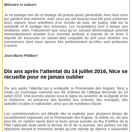
Mémoire et valeurs
Je ne partage rien de ce foutage de gueule quasi généralisé. Avec tous ceux
qui gardent leur mémoire, avec ceux qui ont toujours tout fait pour préserver
leurs valeurs, leurs ambitions d’un monde de paix, de justice, bâti sur la
solidarité et le partage des richesses. Les incantations sont à laisser aux
vestiaires, elles n’abuseront que ceux qu’un sursaut démocratique pourrait
momentanément réveiller d’un sommeil profond. Il importe de se lever. Il
importe de bousculer un laisser-aller coupable du pire pour réveiller ces
consciences dont nous savons très pertinemment qu’elles sont porteuses
d’avenir.
Jean-Marie Philibert
Dix ans après l’attentat du 14 juillet 2016, Nice se
recueille pour ne jamais oublier
Dix ans après l’attentat qui a endeuillé la Promenade des Anglais, Nice a
rendu un hommage solennel aux 86 victimes de l’attaque terroriste du 14
juillet 2016. Une journée placée sous le signe du souvenir, de la dignité et de
la résilience, en présence des familles des victimes, des rescapés, des
autorités locales et nationales, ainsi que de nombreux Niçois.
Les commémorations ont débuté dès la matinée avec plusieurs temps de
recueillement organisés sur la Promenade des Anglais, là même où, dix ans
plus tôt, un camion lancé dans la foule venue assister au feu d’artifice de la
Fête nationale avait semé la terreur. Au fil de la journée, des gerbes ont été
déposées devant le mémorial, tandis qu’une minute de silence a rassemblé