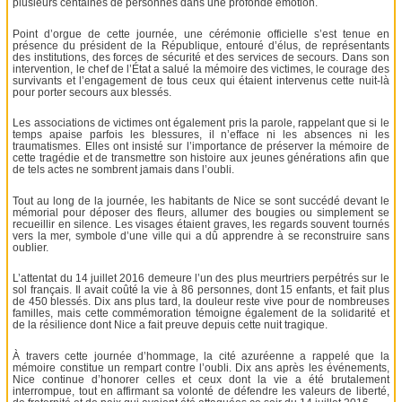
plusieurs centaines de personnes dans une profonde émotion.
Point d’orgue de cette journée, une cérémonie officielle s’est tenue en
présence du président de la République, entouré d’élus, de représentants
des institutions, des forces de sécurité et des services de secours. Dans son
intervention, le chef de l’État a salué la mémoire des victimes, le courage des
survivants et l’engagement de tous ceux qui étaient intervenus cette nuit-là
pour porter secours aux blessés.
Les associations de victimes ont également pris la parole, rappelant que si le
temps apaise parfois les blessures, il n’efface ni les absences ni les
traumatismes. Elles ont insisté sur l’importance de préserver la mémoire de
cette tragédie et de transmettre son histoire aux jeunes générations afin que
de tels actes ne sombrent jamais dans l’oubli.
Tout au long de la journée, les habitants de Nice se sont succédé devant le
mémorial pour déposer des fleurs, allumer des bougies ou simplement se
recueillir en silence. Les visages étaient graves, les regards souvent tournés
vers la mer, symbole d’une ville qui a dû apprendre à se reconstruire sans
oublier.
L’attentat du 14 juillet 2016 demeure l’un des plus meurtriers perpétrés sur le
sol français. Il avait coûté la vie à 86 personnes, dont 15 enfants, et fait plus
de 450 blessés. Dix ans plus tard, la douleur reste vive pour de nombreuses
familles, mais cette commémoration témoigne également de la solidarité et
de la résilience dont Nice a fait preuve depuis cette nuit tragique.
À travers cette journée d’hommage, la cité azuréenne a rappelé que la
mémoire constitue un rempart contre l’oubli. Dix ans après les événements,
Nice continue d’honorer celles et ceux dont la vie a été brutalement
interrompue, tout en affirmant sa volonté de défendre les valeurs de liberté,