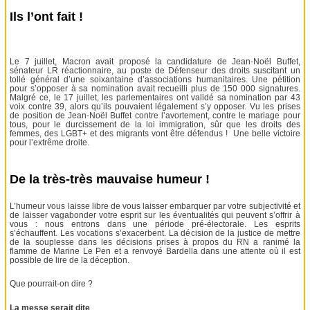
Ils l’ont fait !
Le 7 juillet, Macron avait proposé la candidature de Jean-Noël Buffet,
sénateur LR réactionnaire, au poste de Défenseur des droits suscitant un
tollé général d’une soixantaine d’associations humanitaires. Une pétition
pour s’opposer à sa nomination avait recueilli plus de 150 000 signatures.
Malgré ce, le 17 juillet, les parlementaires ont validé sa nomination par 43
voix contre 39, alors qu’ils pouvaient légalement s’y opposer. Vu les prises
de position de Jean-Noël Buffet contre l’avortement, contre le mariage pour
tous, pour le durcissement de la loi immigration, sûr que les droits des
femmes, des LGBT+ et des migrants vont être défendus ! Une belle victoire
pour l’extrême droite.
De la très-très mauvaise humeur !
L’humeur vous laisse libre de vous laisser embarquer par votre subjectivité et
de laisser vagabonder votre esprit sur les éventualités qui peuvent s’offrir à
vous : nous entrons dans une période pré-électorale. Les esprits
s’échauffent. Les vocations s’exacerbent. La décision de la justice de mettre
de la souplesse dans les décisions prises à propos du RN a ranimé la
flamme de Marine Le Pen et a renvoyé Bardella dans une attente où il est
possible de lire de la déception.
Que pourrait-on dire ?
La messe serait dite