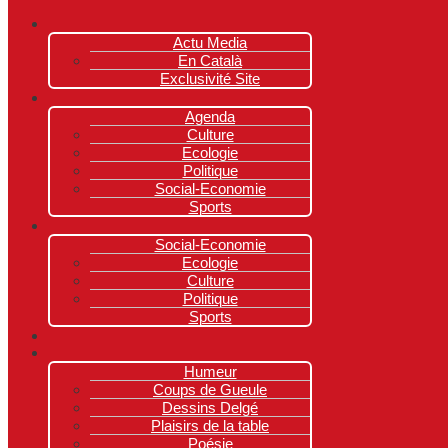
Actu Media
En Català
Exclusivité Site
Agenda
Culture
Ecologie
Politique
Social-Economie
Sports
Social-Economie
Ecologie
Culture
Politique
Sports
Humeur
Coups de Gueule
Dessins Delgé
Plaisirs de la table
Poésie