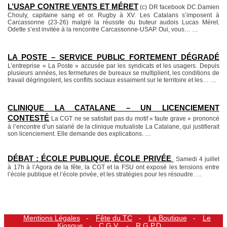
L’USAP CONTRE VENTS ET MÉRET
(c) DR facebook DC.Damien
Chouly, capitaine sang et or. Rugby à XV. Les Catalans s’imposent à
Carcassonne (23-26) malgré la réussite du buteur audois Lucas Méret.
Odette s’est invitée à la rencontre Carcassonne-USAP. Oui, vous…
…
LA POSTE – SERVICE PUBLIC FORTEMENT DÉGRADÉ
L’entreprise « La Poste » accusée par les syndicats et les usagers. Depuis
plusieurs années, les fermetures de bureaux se multiplient, les conditions de
travail dégringolent, les conflits sociaux essaiment sur le territoire et les…
…
CLINIQUE LA CATALANE – UN LICENCIEMENT
CONTESTÉ
La CGT ne se satisfait pas du motif « faute grave » prononcé
à l’encontre d’un salarié de la clinique mutualiste La Catalane, qui justifierait
son licenciement. Elle demande des explications.
…
DÉBAT : ÉCOLE PUBLIQUE, ÉCOLE PRIVÉE
Samedi 4 juillet
à 17h à l’Agora de la fête, la CGT et la FSU ont exposé les tensions entre
l’école publique et l’école privée, et les stratégies pour les résoudre.
…
Mentions Légales
Fête du TC
La Boutique
Le
Kiosque
C.G.V.
R.G.P.D.