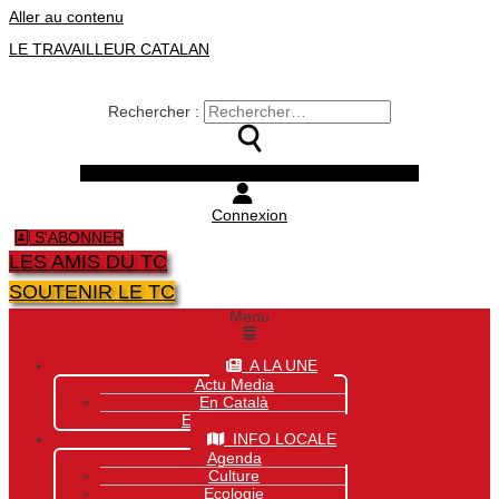
Aller au contenu
LE TRAVAILLEUR CATALAN
Rechercher :
Facebook
Twitter
Youtube
Instagram
Connexion
S'ABONNER
LES AMIS DU TC
SOUTENIR LE TC
Menu
A LA UNE
Actu Media
En Català
Exclusivité Site
INFO LOCALE
Agenda
Culture
Ecologie