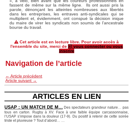
», à vélo, bien avant que les coureurs professionnels en
fassent de même sur la même ligne. Ils ont aussi pris la
parole, dénonçant les atteintes nombreuses aux libertés
dans les entreprises, les entraves anti-syndicales qui se
multiplient et, évidemment, ont conspué la décision inique
du maire de virer les syndicats non soumis de l’ancestrale
bourse du travail.
Cet article est en lecture libre. Pour avoir accès à
l'ensemble du site, merci de
vous connecter ou vous
inscrire
Navigation de l’article
←
Article précédent
Article suivant
→
ARTICLES EN LIEN
USAP : UN MATCH DE M…
Des spectateurs grandeur nature… pas
tous en carton. Rugby à XV. Face à une faible équipe carcassonnaise,
l’USAP s’impose dans la douleur (17-9). Du positif à retenir de cette soirée
triste et pluvieuse ? Tout d’abord…
…