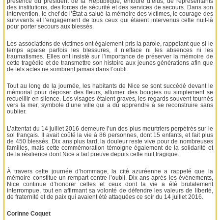
présence du président de la République, entouré d’élus, de représentants
des institutions, des forces de sécurité et des services de secours. Dans son
intervention, le chef de l’État a salué la mémoire des victimes, le courage des
survivants et l’engagement de tous ceux qui étaient intervenus cette nuit-là
pour porter secours aux blessés.
Les associations de victimes ont également pris la parole, rappelant que si le
temps apaise parfois les blessures, il n’efface ni les absences ni les
traumatismes. Elles ont insisté sur l’importance de préserver la mémoire de
cette tragédie et de transmettre son histoire aux jeunes générations afin que
de tels actes ne sombrent jamais dans l’oubli.
Tout au long de la journée, les habitants de Nice se sont succédé devant le
mémorial pour déposer des fleurs, allumer des bougies ou simplement se
recueillir en silence. Les visages étaient graves, les regards souvent tournés
vers la mer, symbole d’une ville qui a dû apprendre à se reconstruire sans
oublier.
L’attentat du 14 juillet 2016 demeure l’un des plus meurtriers perpétrés sur le
sol français. Il avait coûté la vie à 86 personnes, dont 15 enfants, et fait plus
de 450 blessés. Dix ans plus tard, la douleur reste vive pour de nombreuses
familles, mais cette commémoration témoigne également de la solidarité et
de la résilience dont Nice a fait preuve depuis cette nuit tragique.
À travers cette journée d’hommage, la cité azuréenne a rappelé que la
mémoire constitue un rempart contre l’oubli. Dix ans après les événements,
Nice continue d’honorer celles et ceux dont la vie a été brutalement
interrompue, tout en affirmant sa volonté de défendre les valeurs de liberté,
de fraternité et de paix qui avaient été attaquées ce soir du 14 juillet 2016.
Corinne Coquet