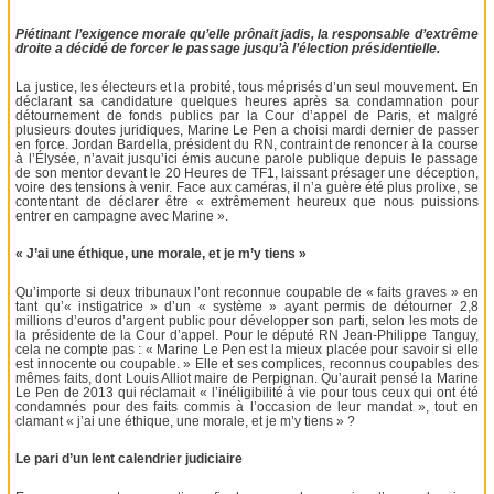
Piétinant l’exigence morale qu’elle prônait jadis, la responsable d’extrême
droite a décidé de forcer le passage jusqu’à l’élection présidentielle.
La justice, les électeurs et la probité, tous méprisés d’un seul mouvement. En
déclarant sa candidature quelques heures après sa condamnation pour
détournement de fonds publics par la Cour d’appel de Paris, et malgré
plusieurs doutes juridiques, Marine Le Pen a choisi mardi dernier de passer
en force. Jordan Bardella, président du RN, contraint de renoncer à la course
à l’Élysée, n’avait jusqu’ici émis aucune parole publique depuis le passage
de son mentor devant le 20 Heures de TF1, laissant présager une déception,
voire des tensions à venir. Face aux caméras, il n’a guère été plus prolixe, se
contentant de déclarer être « extrêmement heureux que nous puissions
entrer en campagne avec Marine ».
« J’ai une éthique, une morale, et je m’y tiens »
Qu’importe si deux tribunaux l’ont reconnue coupable de « faits graves » en
tant qu’« instigatrice » d’un « système » ayant permis de détourner 2,8
millions d’euros d’argent public pour développer son parti, selon les mots de
la présidente de la Cour d’appel. Pour le député RN Jean-Philippe Tanguy,
cela ne compte pas : « Marine Le Pen est la mieux placée pour savoir si elle
est innocente ou coupable. » Elle et ses complices, reconnus coupables des
mêmes faits, dont Louis Alliot maire de Perpignan. Qu’aurait pensé la Marine
Le Pen de 2013 qui réclamait « l’inéligibilité à vie pour tous ceux qui ont été
condamnés pour des faits commis à l’occasion de leur mandat », tout en
clamant « j’ai une éthique, une morale, et je m’y tiens » ?
Le pari d’un lent calendrier judiciaire