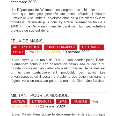
décembre 2020
La République de Weimar. Les programmes d’histoire ne se
sont que très peu penchés sur cette période. L’histoire
« officielle » se limite à la version choc de la Deuxième Guerre
mondiale. Raison de plus pour s’y arrêter. Weimar se trouve à
1400 Km de Perpignan, dans le Land de Thuringe, autrefois
province du sud-est de la …
JEUX DE MAINS…
,
,
,
AUTEURS LOCAUX
DANIEL HERNANDEZ
LITTERATURE
/ Par
Nicole GASPON
/
9 octobre 2020
POLAR
Livre. Avec « La main de Dieu », son dernier polar, Daniel
Hernandez poursuit son observation désabusée du déclin du
monde viticole en Languedoc-Roussillon. Daniel Hernandez est
un écrivain particulièrement productif, peu après Les
envahisseuses où il posait le problème des éoliennes dans la
région, voilà un nouveau polar, La main de Dieu. Une livraison
…
MILITANT POUR LA MUSIQUE
,
,
,
/ Par
AUTEUR
LITTERATURE
LIVRE
MUSIQUE
Nicole GASPON
/
21 février 2020
Livre. Michel Peus publie le deuxième tome de sa chronique