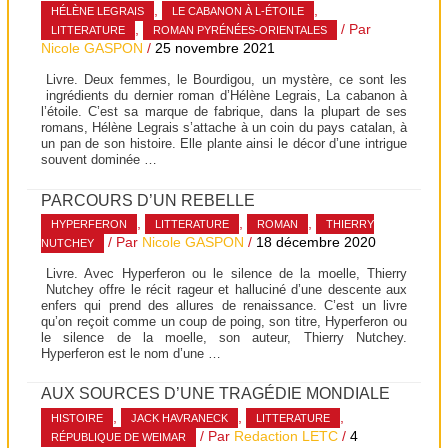
,
,
HÉLÈNE LEGRAIS
LE CABANON À L-ÉTOILE
,
/ Par
LITTERATURE
ROMAN PYRÉNÉES-ORIENTALES
Nicole GASPON
/
25 novembre 2021
Livre. Deux femmes, le Bourdigou, un mystère, ce sont les
ingrédients du dernier roman d’Hélène Legrais, La cabanon à
l’étoile. C’est sa marque de fabrique, dans la plupart de ses
romans, Hélène Legrais s’attache à un coin du pays catalan, à
un pan de son histoire. Elle plante ainsi le décor d’une intrigue
souvent dominée …
PARCOURS D’UN REBELLE
,
,
,
HYPERFERON
LITTERATURE
ROMAN
THIERRY
/ Par
Nicole GASPON
/
18 décembre 2020
NUTCHEY
Livre. Avec Hyperferon ou le silence de la moelle, Thierry
Nutchey offre le récit rageur et halluciné d’une descente aux
enfers qui prend des allures de renaissance. C’est un livre
qu’on reçoit comme un coup de poing, son titre, Hyperferon ou
le silence de la moelle, son auteur, Thierry Nutchey.
Hyperferon est le nom d’une …
AUX SOURCES D’UNE TRAGÉDIE MONDIALE
,
,
,
HISTOIRE
JACK HAVRANECK
LITTERATURE
/ Par
Redaction LETC
/
4
RÉPUBLIQUE DE WEIMAR