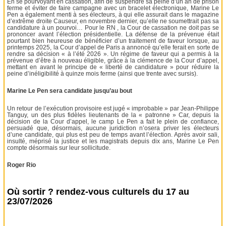
En se pourvoyant en cassation, afin de suspendre sa peine d’un an de prison
ferme et éviter de faire campagne avec un bracelet électronique, Marine Le
Pen a également menti à ses électeurs, à qui elle assurait dans le magazine
d’extrême droite Causeur, en novembre dernier, qu’elle ne soumettrait pas sa
candidature à un pourvoi… Pour le RN , la Cour de cassation ne doit pas se
prononcer avant l’élection présidentielle. La défense de la prévenue était
pourtant bien heureuse de bénéficier d’un traitement de faveur lorsque, au
printemps 2025, la Cour d’appel de Paris a annoncé qu’elle ferait en sorte de
rendre sa décision « à l’été 2026 ». Un régime de faveur qui a permis à la
prévenue d’être à nouveau éligible, grâce à la clémence de la Cour d’appel,
mettant en avant le principe de « liberté de candidature » pour réduire la
peine d’inéligibilité à quinze mois ferme (ainsi que trente avec sursis).
Marine Le Pen sera candidate jusqu’au bout
Un retour de l’exécution provisoire est jugé « improbable » par Jean-Philippe
Tanguy, un des plus fidèles lieutenants de la « patronne » Car, depuis la
décision de la Cour d’appel, le camp Le Pen a fait le plein de confiance,
persuadé que, désormais, aucune juridiction n’osera priver les électeurs
d’une candidate, qui plus est peu de temps avant l’élection. Après avoir sali,
insulté, méprisé la justice et les magistrats depuis dix ans, Marine Le Pen
compte désormais sur leur sollicitude.
Roger Rio
Où sortir ? rendez-vous culturels du 17 au
23/07/2026