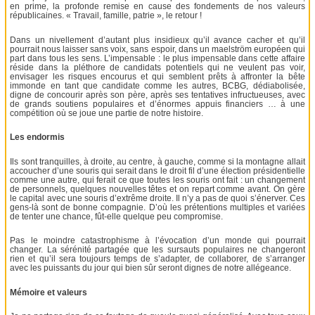
en prime, la profonde remise en cause des fondements de nos valeurs
républicaines. « Travail, famille, patrie », le retour !
Dans un nivellement d’autant plus insidieux qu’il avance cacher et qu’il
pourrait nous laisser sans voix, sans espoir, dans un maelström européen qui
part dans tous les sens. L’impensable : le plus impensable dans cette affaire
réside dans la pléthore de candidats potentiels qui ne veulent pas voir,
envisager les risques encourus et qui semblent prêts à affronter la bête
immonde en tant que candidate comme les autres, BCBG, dédiabolisée,
digne de concourir après son père, après ses tentatives infructueuses, avec
de grands soutiens populaires et d’énormes appuis financiers … à une
compétition où se joue une partie de notre histoire.
Les endormis
Ils sont tranquilles, à droite, au centre, à gauche, comme si la montagne allait
accoucher d’une souris qui serait dans le droit fil d’une élection présidentielle
comme une autre, qui ferait ce que toutes les souris ont fait : un changement
de personnels, quelques nouvelles têtes et on repart comme avant. On gère
le capital avec une souris d’extrême droite. Il n’y a pas de quoi s’énerver. Ces
gens-là sont de bonne compagnie. D’où les prétentions multiples et variées
de tenter une chance, fût-elle quelque peu compromise.
Pas le moindre catastrophisme à l’évocation d’un monde qui pourrait
changer. La sérénité partagée que les sursauts populaires ne changeront
rien et qu’il sera toujours temps de s’adapter, de collaborer, de s’arranger
avec les puissants du jour qui bien sûr seront dignes de notre allégeance.
Mémoire et valeurs