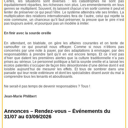
Certes, les situations sont diverses : les catastrophes ne sont pas
équitablement réparties, les richesses non plus. Les emmerdements en tous
genres se multiplient. Souvent, ils laissent chacun s’en sortir comme il peut et
tenter de préserver ce qui peut l’être. Le système atteindra vite ses limites. La
multiplication des relations internationales fera de l’autre, celui qui rejette la
voie commune, un chanceux qu’il faut préserver, la preuve que le pire n’est
pas toujours avéré, et pourquoi pas un modèle à imiter.
En finir avec la sourde oreille
En attendant, on blablate, on gère les affaires courantes et on tente de
camoufler ce qui pourrait nous effrayer. Comme si nous n’étions pas
concernés par une note à payer, par des adaptations à envisager, par des
responsabilités à prendre tant qu’il en est encore temps. Et ce n’est pas
d’hier que datent les premières alertes que la culture traditionnelle n’a pas
prises au sérieux. Le personnel politique a fait la sourde oreille et a laissé les
écolos patentés s’occuper de façon très désordonnée d’une dérive dont il est
loisible aujourd’hui de mesurer les effets. Et tous de sombrer dans une
panade qui leur reste extérieure et dont les spécialistes disent avoir du mal à
comprendre tous les tenants et aboutissants.
Ne serait-il pas temps de devenir responsables ? Tous !
Jean-Marie Philibert
Annonces – Rendez-vous – Événements du
31/07 au 03/09/2026