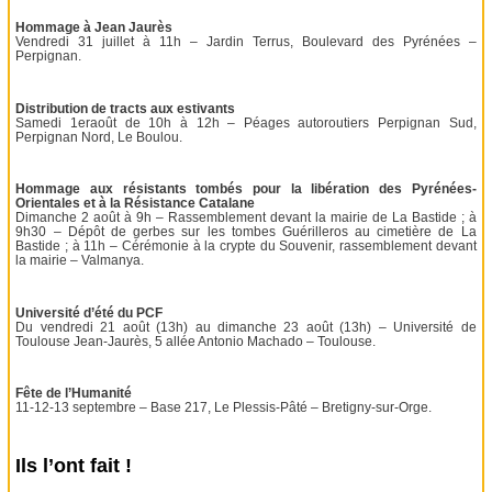
Hommage à Jean Jaurès
Vendredi 31 juillet à 11h – Jardin Terrus, Boulevard des Pyrénées –
Perpignan.
Distribution de tracts aux estivants
Samedi 1eraoût de 10h à 12h – Péages autoroutiers Perpignan Sud,
Perpignan Nord, Le Boulou.
Hommage aux résistants tombés pour la libération des Pyrénées-
Orientales et à la Résistance Catalane
Dimanche 2 août à 9h – Rassemblement devant la mairie de La Bastide ; à
9h30 – Dépôt de gerbes sur les tombes Guérilleros au cimetière de La
Bastide ; à 11h – Cérémonie à la crypte du Souvenir, rassemblement devant
la mairie – Valmanya.
Université d’été du PCF
Du vendredi 21 août (13h) au dimanche 23 août (13h) – Université de
Toulouse Jean-Jaurès, 5 allée Antonio Machado – Toulouse.
Fête de l’Humanité
11-12-13 septembre – Base 217, Le Plessis-Pâté – Bretigny-sur-Orge.
Ils l’ont fait !