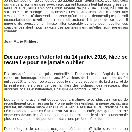
Je ne partage rien de ce foutage de gueule quasi généralisé. Avec tous ceux
qui gardent leur mémoire, avec ceux qui ont toujours tout fait pour préserver
leurs valeurs, leurs ambitions d’un monde de paix, de justice, bâti sur la
solidarité et le partage des richesses. Les incantations sont à laisser aux
vestiaires, elles n’abuseront que ceux qu’un sursaut démocratique pourrait
momentanément réveiller d’un sommeil profond. Il importe de se lever. Il
importe de bousculer un laisser-aller coupable du pire pour réveiller ces
consciences dont nous savons très pertinemment qu’elles sont porteuses
d’avenir.
Jean-Marie Philibert
Dix ans après l’attentat du 14 juillet 2016, Nice se
recueille pour ne jamais oublier
Dix ans après l’attentat qui a endeuillé la Promenade des Anglais, Nice a
rendu un hommage solennel aux 86 victimes de l’attaque terroriste du 14
juillet 2016. Une journée placée sous le signe du souvenir, de la dignité et de
la résilience, en présence des familles des victimes, des rescapés, des
autorités locales et nationales, ainsi que de nombreux Niçois.
Les commémorations ont débuté dès la matinée avec plusieurs temps de
recueillement organisés sur la Promenade des Anglais, là même où, dix ans
plus tôt, un camion lancé dans la foule venue assister au feu d’artifice de la
Fête nationale avait semé la terreur. Au fil de la journée, des gerbes ont été
déposées devant le mémorial, tandis qu’une minute de silence a rassemblé
plusieurs centaines de personnes dans une profonde émotion.
Point d’orgue de cette journée, une cérémonie officielle s’est tenue en