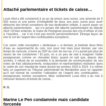
Attaché parlementaire et tickets de caisse…
Louis Aliot a été condamné à un an de prison avec sursis, une amende de 5
000 euros et une peine d’inéligibilité de deux ans avec sursis pour avoir
détourné des fonds européens de leur destination initiale, à savoir payer un
attaché parlementaire… qui n’a jamais été attaché parlementaire du député
Aliot ! Et bien entendu, le maire de Perpignan pousse des cris d’orfraie et crie
à l’injustice… car il ne s’est pas enrichi personnellement. Étrange façon de
nier le vol de l’argent des contribuables européens…
Car, selon cette conception « aliotesque », si demain, je barbote deux litres
d’eau au supermarché du coin, non pour moi mais pour donner, par ces
temps de canicule, à boire au SDF du coin de ma rue, il n’y aurait pas plus de
raison de me condamner ! Et puis, on a un peu de mal à imaginer l’édile
perpignanais comme un chevalier blanc quand on sait que, depuis des
années, il refuse de se soumettre à la demande de communication de ses
notes de frais (déplacements, restauration et représentation) réalisées dans
le cadre de son mandat de maire durant les années 2020 à 2024. Il a même
fallu un jugement du Tribunal administratif de Montpellier pour lui rappeler
qu’il est normal de contrôler l’utilisation de l’argent des contribuables …
perpignanais comme européens. Mais visiblement Louis Aliot a du mal à
retrouver factures et tickets de caisse…
R. G.
Marine Le Pen condamnée mais candidate
forcenée