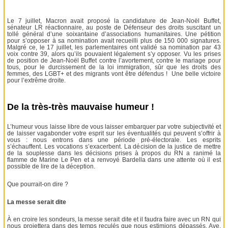
Le 7 juillet, Macron avait proposé la candidature de Jean-Noël Buffet,
sénateur LR réactionnaire, au poste de Défenseur des droits suscitant un
tollé général d’une soixantaine d’associations humanitaires. Une pétition
pour s’opposer à sa nomination avait recueilli plus de 150 000 signatures.
Malgré ce, le 17 juillet, les parlementaires ont validé sa nomination par 43
voix contre 39, alors qu’ils pouvaient légalement s’y opposer. Vu les prises
de position de Jean-Noël Buffet contre l’avortement, contre le mariage pour
tous, pour le durcissement de la loi immigration, sûr que les droits des
femmes, des LGBT+ et des migrants vont être défendus ! Une belle victoire
pour l’extrême droite.
De la très-très mauvaise humeur !
L’humeur vous laisse libre de vous laisser embarquer par votre subjectivité et
de laisser vagabonder votre esprit sur les éventualités qui peuvent s’offrir à
vous : nous entrons dans une période pré-électorale. Les esprits
s’échauffent. Les vocations s’exacerbent. La décision de la justice de mettre
de la souplesse dans les décisions prises à propos du RN a ranimé la
flamme de Marine Le Pen et a renvoyé Bardella dans une attente où il est
possible de lire de la déception.
Que pourrait-on dire ?
La messe serait dite
À en croire les sondeurs, la messe serait dite et il faudra faire avec un RN qui
nous projettera dans des temps reculés que nous estimions dépassés. Ave,