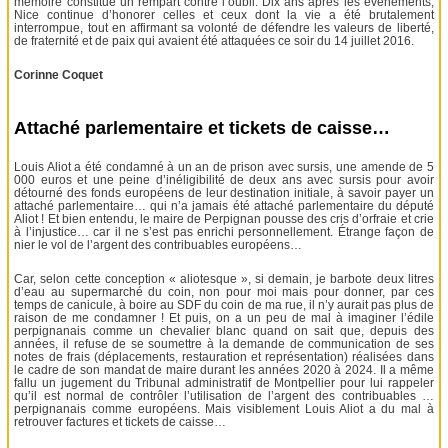
mémoire constitue un rempart contre l’oubli. Dix ans après les événements,
Nice continue d’honorer celles et ceux dont la vie a été brutalement
interrompue, tout en affirmant sa volonté de défendre les valeurs de liberté,
de fraternité et de paix qui avaient été attaquées ce soir du 14 juillet 2016.
Corinne Coquet
Attaché parlementaire et tickets de caisse…
Louis Aliot a été condamné à un an de prison avec sursis, une amende de 5
000 euros et une peine d’inéligibilité de deux ans avec sursis pour avoir
détourné des fonds européens de leur destination initiale, à savoir payer un
attaché parlementaire… qui n’a jamais été attaché parlementaire du député
Aliot ! Et bien entendu, le maire de Perpignan pousse des cris d’orfraie et crie
à l’injustice… car il ne s’est pas enrichi personnellement. Étrange façon de
nier le vol de l’argent des contribuables européens…
Car, selon cette conception « aliotesque », si demain, je barbote deux litres
d’eau au supermarché du coin, non pour moi mais pour donner, par ces
temps de canicule, à boire au SDF du coin de ma rue, il n’y aurait pas plus de
raison de me condamner ! Et puis, on a un peu de mal à imaginer l’édile
perpignanais comme un chevalier blanc quand on sait que, depuis des
années, il refuse de se soumettre à la demande de communication de ses
notes de frais (déplacements, restauration et représentation) réalisées dans
le cadre de son mandat de maire durant les années 2020 à 2024. Il a même
fallu un jugement du Tribunal administratif de Montpellier pour lui rappeler
qu’il est normal de contrôler l’utilisation de l’argent des contribuables …
perpignanais comme européens. Mais visiblement Louis Aliot a du mal à
retrouver factures et tickets de caisse…