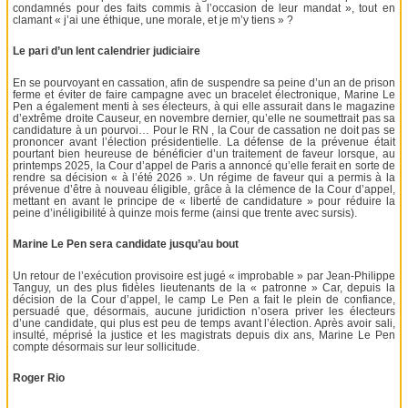
condamnés pour des faits commis à l’occasion de leur mandat », tout en
clamant « j’ai une éthique, une morale, et je m’y tiens » ?
Le pari d’un lent calendrier judiciaire
En se pourvoyant en cassation, afin de suspendre sa peine d’un an de prison
ferme et éviter de faire campagne avec un bracelet électronique, Marine Le
Pen a également menti à ses électeurs, à qui elle assurait dans le magazine
d’extrême droite Causeur, en novembre dernier, qu’elle ne soumettrait pas sa
candidature à un pourvoi… Pour le RN , la Cour de cassation ne doit pas se
prononcer avant l’élection présidentielle. La défense de la prévenue était
pourtant bien heureuse de bénéficier d’un traitement de faveur lorsque, au
printemps 2025, la Cour d’appel de Paris a annoncé qu’elle ferait en sorte de
rendre sa décision « à l’été 2026 ». Un régime de faveur qui a permis à la
prévenue d’être à nouveau éligible, grâce à la clémence de la Cour d’appel,
mettant en avant le principe de « liberté de candidature » pour réduire la
peine d’inéligibilité à quinze mois ferme (ainsi que trente avec sursis).
Marine Le Pen sera candidate jusqu’au bout
Un retour de l’exécution provisoire est jugé « improbable » par Jean-Philippe
Tanguy, un des plus fidèles lieutenants de la « patronne » Car, depuis la
décision de la Cour d’appel, le camp Le Pen a fait le plein de confiance,
persuadé que, désormais, aucune juridiction n’osera priver les électeurs
d’une candidate, qui plus est peu de temps avant l’élection. Après avoir sali,
insulté, méprisé la justice et les magistrats depuis dix ans, Marine Le Pen
compte désormais sur leur sollicitude.
Roger Rio