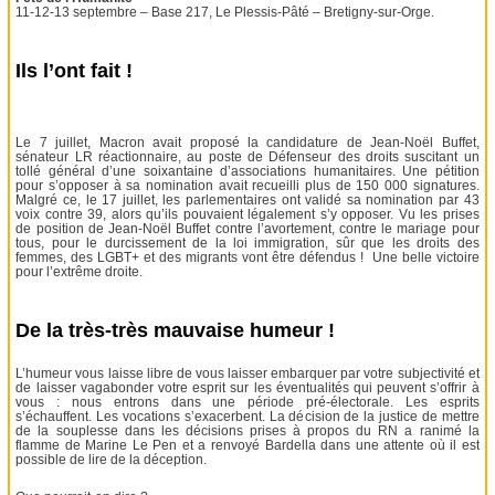
11-12-13 septembre – Base 217, Le Plessis-Pâté – Bretigny-sur-Orge.
Ils l’ont fait !
Le 7 juillet, Macron avait proposé la candidature de Jean-Noël Buffet,
sénateur LR réactionnaire, au poste de Défenseur des droits suscitant un
tollé général d’une soixantaine d’associations humanitaires. Une pétition
pour s’opposer à sa nomination avait recueilli plus de 150 000 signatures.
Malgré ce, le 17 juillet, les parlementaires ont validé sa nomination par 43
voix contre 39, alors qu’ils pouvaient légalement s’y opposer. Vu les prises
de position de Jean-Noël Buffet contre l’avortement, contre le mariage pour
tous, pour le durcissement de la loi immigration, sûr que les droits des
femmes, des LGBT+ et des migrants vont être défendus ! Une belle victoire
pour l’extrême droite.
De la très-très mauvaise humeur !
L’humeur vous laisse libre de vous laisser embarquer par votre subjectivité et
de laisser vagabonder votre esprit sur les éventualités qui peuvent s’offrir à
vous : nous entrons dans une période pré-électorale. Les esprits
s’échauffent. Les vocations s’exacerbent. La décision de la justice de mettre
de la souplesse dans les décisions prises à propos du RN a ranimé la
flamme de Marine Le Pen et a renvoyé Bardella dans une attente où il est
possible de lire de la déception.