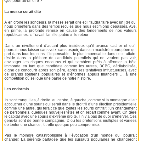
Que pourrait-on dire ?
La messe serait dite
À en croire les sondeurs, la messe serait dite et il faudra faire avec un RN qui
nous projettera dans des temps reculés que nous estimions dépassés. Ave,
en prime, la profonde remise en cause des fondements de nos valeurs
républicaines. « Travail, famille, patrie », le retour !
Dans un nivellement d’autant plus insidieux qu’il avance cacher et qu’il
pourrait nous laisser sans voix, sans espoir, dans un maelström européen qui
part dans tous les sens. L’impensable : le plus impensable dans cette affaire
réside dans la pléthore de candidats potentiels qui ne veulent pas voir,
envisager les risques encourus et qui semblent prêts à affronter la bête
immonde en tant que candidate comme les autres, BCBG, dédiabolisée,
digne de concourir après son père, après ses tentatives infructueuses, avec
de grands soutiens populaires et d’énormes appuis financiers … à une
compétition où se joue une partie de notre histoire.
Les endormis
Ils sont tranquilles, à droite, au centre, à gauche, comme si la montagne allait
accoucher d’une souris qui serait dans le droit fil d’une élection présidentielle
comme une autre, qui ferait ce que toutes les souris ont fait : un changement
de personnels, quelques nouvelles têtes et on repart comme avant. On gère
le capital avec une souris d’extrême droite. Il n’y a pas de quoi s’énerver. Ces
gens-là sont de bonne compagnie. D’où les prétentions multiples et variées
de tenter une chance, fût-elle quelque peu compromise.
Pas le moindre catastrophisme à l’évocation d’un monde qui pourrait
changer. La sérénité partagée que les sursauts populaires ne changeront