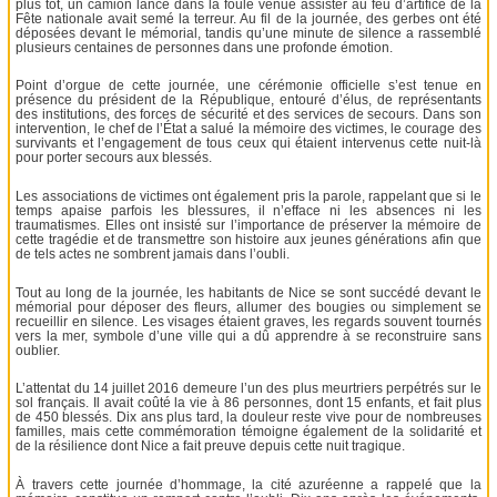
plus tôt, un camion lancé dans la foule venue assister au feu d’artifice de la
Fête nationale avait semé la terreur. Au fil de la journée, des gerbes ont été
déposées devant le mémorial, tandis qu’une minute de silence a rassemblé
plusieurs centaines de personnes dans une profonde émotion.
Point d’orgue de cette journée, une cérémonie officielle s’est tenue en
présence du président de la République, entouré d’élus, de représentants
des institutions, des forces de sécurité et des services de secours. Dans son
intervention, le chef de l’État a salué la mémoire des victimes, le courage des
survivants et l’engagement de tous ceux qui étaient intervenus cette nuit-là
pour porter secours aux blessés.
Les associations de victimes ont également pris la parole, rappelant que si le
temps apaise parfois les blessures, il n’efface ni les absences ni les
traumatismes. Elles ont insisté sur l’importance de préserver la mémoire de
cette tragédie et de transmettre son histoire aux jeunes générations afin que
de tels actes ne sombrent jamais dans l’oubli.
Tout au long de la journée, les habitants de Nice se sont succédé devant le
mémorial pour déposer des fleurs, allumer des bougies ou simplement se
recueillir en silence. Les visages étaient graves, les regards souvent tournés
vers la mer, symbole d’une ville qui a dû apprendre à se reconstruire sans
oublier.
L’attentat du 14 juillet 2016 demeure l’un des plus meurtriers perpétrés sur le
sol français. Il avait coûté la vie à 86 personnes, dont 15 enfants, et fait plus
de 450 blessés. Dix ans plus tard, la douleur reste vive pour de nombreuses
familles, mais cette commémoration témoigne également de la solidarité et
de la résilience dont Nice a fait preuve depuis cette nuit tragique.
À travers cette journée d’hommage, la cité azuréenne a rappelé que la