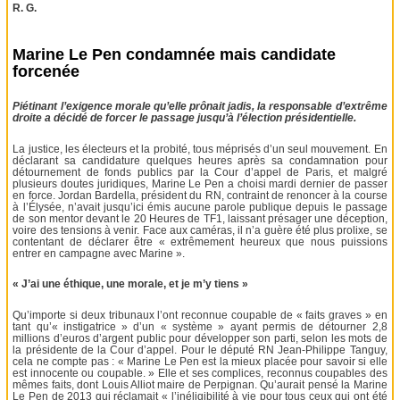
R. G.
Marine Le Pen condamnée mais candidate
forcenée
Piétinant l’exigence morale qu’elle prônait jadis, la responsable d’extrême
droite a décidé de forcer le passage jusqu’à l’élection présidentielle.
La justice, les électeurs et la probité, tous méprisés d’un seul mouvement. En
déclarant sa candidature quelques heures après sa condamnation pour
détournement de fonds publics par la Cour d’appel de Paris, et malgré
plusieurs doutes juridiques, Marine Le Pen a choisi mardi dernier de passer
en force. Jordan Bardella, président du RN, contraint de renoncer à la course
à l’Élysée, n’avait jusqu’ici émis aucune parole publique depuis le passage
de son mentor devant le 20 Heures de TF1, laissant présager une déception,
voire des tensions à venir. Face aux caméras, il n’a guère été plus prolixe, se
contentant de déclarer être « extrêmement heureux que nous puissions
entrer en campagne avec Marine ».
« J’ai une éthique, une morale, et je m’y tiens »
Qu’importe si deux tribunaux l’ont reconnue coupable de « faits graves » en
tant qu’« instigatrice » d’un « système » ayant permis de détourner 2,8
millions d’euros d’argent public pour développer son parti, selon les mots de
la présidente de la Cour d’appel. Pour le député RN Jean-Philippe Tanguy,
cela ne compte pas : « Marine Le Pen est la mieux placée pour savoir si elle
est innocente ou coupable. » Elle et ses complices, reconnus coupables des
mêmes faits, dont Louis Alliot maire de Perpignan. Qu’aurait pensé la Marine
Le Pen de 2013 qui réclamait « l’inéligibilité à vie pour tous ceux qui ont été