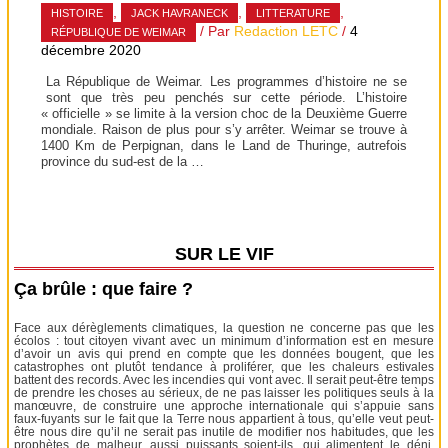
,
,
,
HISTOIRE
JACK HAVRANECK
LITTERATURE
/ Par
Redaction LETC
/
4
RÉPUBLIQUE DE WEIMAR
décembre 2020
La République de Weimar. Les programmes d’histoire ne se
sont que très peu penchés sur cette période. L’histoire
« officielle » se limite à la version choc de la Deuxième Guerre
mondiale. Raison de plus pour s’y arrêter. Weimar se trouve à
1400 Km de Perpignan, dans le Land de Thuringe, autrefois
province du sud-est de la …
SUR LE VIF
Ça brûle : que faire ?
Face aux dérèglements climatiques, la question ne concerne pas que les
écolos : tout citoyen vivant avec un minimum d’information est en mesure
d’avoir un avis qui prend en compte que les données bougent, que les
catastrophes ont plutôt tendance à proliférer, que les chaleurs estivales
battent des records. Avec les incendies qui vont avec. Il serait peut-être temps
de prendre les choses au sérieux, de ne pas laisser les politiques seuls à la
manœuvre, de construire une approche internationale qui s’appuie sans
faux-fuyants sur le fait que la Terre nous appartient à tous, qu’elle veut peut-
être nous dire qu’il ne serait pas inutile de modifier nos habitudes, que les
prophètes de malheur, aussi puissants soient-ils, qui alimentent le déni,