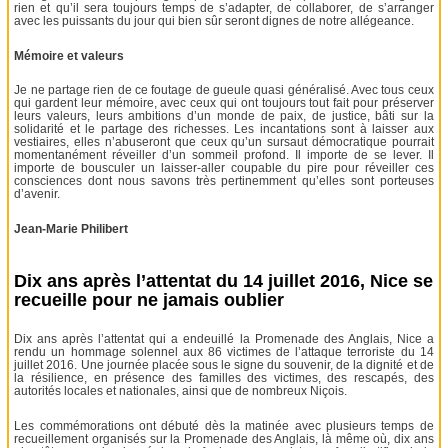
rien et qu’il sera toujours temps de s’adapter, de collaborer, de s’arranger
avec les puissants du jour qui bien sûr seront dignes de notre allégeance.
Mémoire et valeurs
Je ne partage rien de ce foutage de gueule quasi généralisé. Avec tous ceux
qui gardent leur mémoire, avec ceux qui ont toujours tout fait pour préserver
leurs valeurs, leurs ambitions d’un monde de paix, de justice, bâti sur la
solidarité et le partage des richesses. Les incantations sont à laisser aux
vestiaires, elles n’abuseront que ceux qu’un sursaut démocratique pourrait
momentanément réveiller d’un sommeil profond. Il importe de se lever. Il
importe de bousculer un laisser-aller coupable du pire pour réveiller ces
consciences dont nous savons très pertinemment qu’elles sont porteuses
d’avenir.
Jean-Marie Philibert
Dix ans après l’attentat du 14 juillet 2016, Nice se
recueille pour ne jamais oublier
Dix ans après l’attentat qui a endeuillé la Promenade des Anglais, Nice a
rendu un hommage solennel aux 86 victimes de l’attaque terroriste du 14
juillet 2016. Une journée placée sous le signe du souvenir, de la dignité et de
la résilience, en présence des familles des victimes, des rescapés, des
autorités locales et nationales, ainsi que de nombreux Niçois.
Les commémorations ont débuté dès la matinée avec plusieurs temps de
recueillement organisés sur la Promenade des Anglais, là même où, dix ans