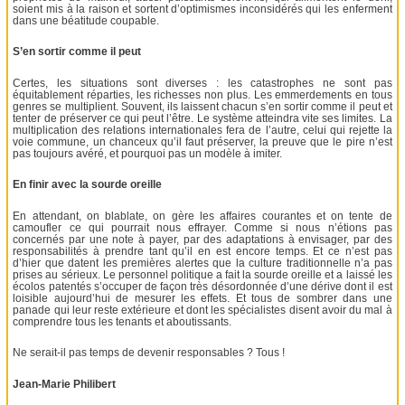
soient mis à la raison et sortent d’optimismes inconsidérés qui les enferment
dans une béatitude coupable.
S’en sortir comme il peut
Certes, les situations sont diverses : les catastrophes ne sont pas
équitablement réparties, les richesses non plus. Les emmerdements en tous
genres se multiplient. Souvent, ils laissent chacun s’en sortir comme il peut et
tenter de préserver ce qui peut l’être. Le système atteindra vite ses limites. La
multiplication des relations internationales fera de l’autre, celui qui rejette la
voie commune, un chanceux qu’il faut préserver, la preuve que le pire n’est
pas toujours avéré, et pourquoi pas un modèle à imiter.
En finir avec la sourde oreille
En attendant, on blablate, on gère les affaires courantes et on tente de
camoufler ce qui pourrait nous effrayer. Comme si nous n’étions pas
concernés par une note à payer, par des adaptations à envisager, par des
responsabilités à prendre tant qu’il en est encore temps. Et ce n’est pas
d’hier que datent les premières alertes que la culture traditionnelle n’a pas
prises au sérieux. Le personnel politique a fait la sourde oreille et a laissé les
écolos patentés s’occuper de façon très désordonnée d’une dérive dont il est
loisible aujourd’hui de mesurer les effets. Et tous de sombrer dans une
panade qui leur reste extérieure et dont les spécialistes disent avoir du mal à
comprendre tous les tenants et aboutissants.
Ne serait-il pas temps de devenir responsables ? Tous !
Jean-Marie Philibert