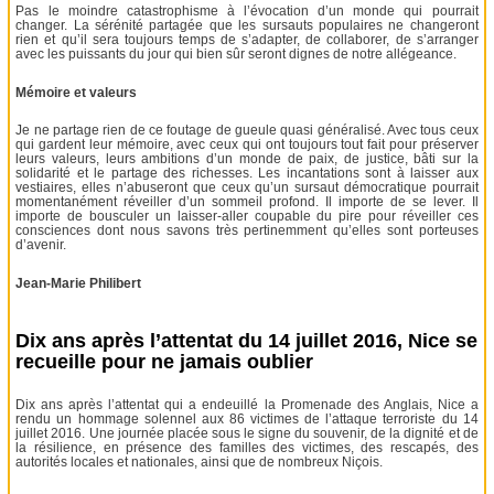
Pas le moindre catastrophisme à l’évocation d’un monde qui pourrait
changer. La sérénité partagée que les sursauts populaires ne changeront
rien et qu’il sera toujours temps de s’adapter, de collaborer, de s’arranger
avec les puissants du jour qui bien sûr seront dignes de notre allégeance.
Mémoire et valeurs
Je ne partage rien de ce foutage de gueule quasi généralisé. Avec tous ceux
qui gardent leur mémoire, avec ceux qui ont toujours tout fait pour préserver
leurs valeurs, leurs ambitions d’un monde de paix, de justice, bâti sur la
solidarité et le partage des richesses. Les incantations sont à laisser aux
vestiaires, elles n’abuseront que ceux qu’un sursaut démocratique pourrait
momentanément réveiller d’un sommeil profond. Il importe de se lever. Il
importe de bousculer un laisser-aller coupable du pire pour réveiller ces
consciences dont nous savons très pertinemment qu’elles sont porteuses
d’avenir.
Jean-Marie Philibert
Dix ans après l’attentat du 14 juillet 2016, Nice se
recueille pour ne jamais oublier
Dix ans après l’attentat qui a endeuillé la Promenade des Anglais, Nice a
rendu un hommage solennel aux 86 victimes de l’attaque terroriste du 14
juillet 2016. Une journée placée sous le signe du souvenir, de la dignité et de
la résilience, en présence des familles des victimes, des rescapés, des
autorités locales et nationales, ainsi que de nombreux Niçois.