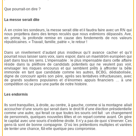
Que pourrait-on dire ?
La messe serait dite
À en croire les sondeurs, la messe serait dite et il faudra faire avec un RN qui
nous projettera dans des temps reculés que nous estimions dépassés. Ave,
en prime, la profonde remise en cause des fondements de nos valeurs
républicaines. « Travail, famille, patrie », le retour !
Dans un nivellement d’autant plus insidieux qu’il avance cacher et qu’il
pourrait nous laisser sans voix, sans espoir, dans un maelström européen qui
part dans tous les sens. L’impensable : le plus impensable dans cette affaire
réside dans la pléthore de candidats potentiels qui ne veulent pas voir,
envisager les risques encourus et qui semblent prêts à affronter la bête
immonde en tant que candidate comme les autres, BCBG, dédiabolisée,
digne de concourir après son père, après ses tentatives infructueuses, avec
de grands soutiens populaires et d’énormes appuis financiers … à une
compétition où se joue une partie de notre histoire.
Les endormis
Ils sont tranquilles, à droite, au centre, à gauche, comme si la montagne allait
accoucher d’une souris qui serait dans le droit fil d’une élection présidentielle
comme une autre, qui ferait ce que toutes les souris ont fait : un changement
de personnels, quelques nouvelles têtes et on repart comme avant. On gère
le capital avec une souris d’extrême droite. Il n’y a pas de quoi s’énerver. Ces
gens-là sont de bonne compagnie. D’où les prétentions multiples et variées
de tenter une chance, fût-elle quelque peu compromise.