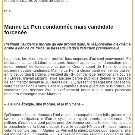
retrouver factures et tickets de caisse…
R. G.
Marine Le Pen condamnée mais candidate
forcenée
Piétinant l’exigence morale qu’elle prônait jadis, la responsable d’extrême
droite a décidé de forcer le passage jusqu’à l’élection présidentielle.
La justice, les électeurs et la probité, tous méprisés d’un seul mouvement. En
déclarant sa candidature quelques heures après sa condamnation pour
détournement de fonds publics par la Cour d’appel de Paris, et malgré
plusieurs doutes juridiques, Marine Le Pen a choisi mardi dernier de passer
en force. Jordan Bardella, président du RN, contraint de renoncer à la course
à l’Élysée, n’avait jusqu’ici émis aucune parole publique depuis le passage
de son mentor devant le 20 Heures de TF1, laissant présager une déception,
voire des tensions à venir. Face aux caméras, il n’a guère été plus prolixe, se
contentant de déclarer être « extrêmement heureux que nous puissions
entrer en campagne avec Marine ».
« J’ai une éthique, une morale, et je m’y tiens »
Qu’importe si deux tribunaux l’ont reconnue coupable de « faits graves » en
tant qu’« instigatrice » d’un « système » ayant permis de détourner 2,8
millions d’euros d’argent public pour développer son parti, selon les mots de
la présidente de la Cour d’appel. Pour le député RN Jean-Philippe Tanguy,
cela ne compte pas : « Marine Le Pen est la mieux placée pour savoir si elle
est innocente ou coupable. » Elle et ses complices, reconnus coupables des