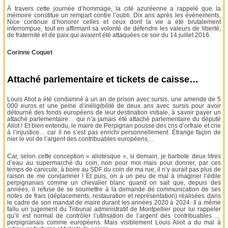
À travers cette journée d’hommage, la cité azuréenne a rappelé que la
mémoire constitue un rempart contre l’oubli. Dix ans après les événements,
Nice continue d’honorer celles et ceux dont la vie a été brutalement
interrompue, tout en affirmant sa volonté de défendre les valeurs de liberté,
de fraternité et de paix qui avaient été attaquées ce soir du 14 juillet 2016.
Corinne Coquet
Attaché parlementaire et tickets de caisse…
Louis Aliot a été condamné à un an de prison avec sursis, une amende de 5
000 euros et une peine d’inéligibilité de deux ans avec sursis pour avoir
détourné des fonds européens de leur destination initiale, à savoir payer un
attaché parlementaire… qui n’a jamais été attaché parlementaire du député
Aliot ! Et bien entendu, le maire de Perpignan pousse des cris d’orfraie et crie
à l’injustice… car il ne s’est pas enrichi personnellement. Étrange façon de
nier le vol de l’argent des contribuables européens…
Car, selon cette conception « aliotesque », si demain, je barbote deux litres
d’eau au supermarché du coin, non pour moi mais pour donner, par ces
temps de canicule, à boire au SDF du coin de ma rue, il n’y aurait pas plus de
raison de me condamner ! Et puis, on a un peu de mal à imaginer l’édile
perpignanais comme un chevalier blanc quand on sait que, depuis des
années, il refuse de se soumettre à la demande de communication de ses
notes de frais (déplacements, restauration et représentation) réalisées dans
le cadre de son mandat de maire durant les années 2020 à 2024. Il a même
fallu un jugement du Tribunal administratif de Montpellier pour lui rappeler
qu’il est normal de contrôler l’utilisation de l’argent des contribuables …
perpignanais comme européens. Mais visiblement Louis Aliot a du mal à