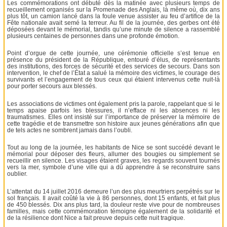
Les commémorations ont débuté dès la matinée avec plusieurs temps de
recueillement organisés sur la Promenade des Anglais, là même où, dix ans
plus tôt, un camion lancé dans la foule venue assister au feu d’artifice de la
Fête nationale avait semé la terreur. Au fil de la journée, des gerbes ont été
déposées devant le mémorial, tandis qu’une minute de silence a rassemblé
plusieurs centaines de personnes dans une profonde émotion.
Point d’orgue de cette journée, une cérémonie officielle s’est tenue en
présence du président de la République, entouré d’élus, de représentants
des institutions, des forces de sécurité et des services de secours. Dans son
intervention, le chef de l’État a salué la mémoire des victimes, le courage des
survivants et l’engagement de tous ceux qui étaient intervenus cette nuit-là
pour porter secours aux blessés.
Les associations de victimes ont également pris la parole, rappelant que si le
temps apaise parfois les blessures, il n’efface ni les absences ni les
traumatismes. Elles ont insisté sur l’importance de préserver la mémoire de
cette tragédie et de transmettre son histoire aux jeunes générations afin que
de tels actes ne sombrent jamais dans l’oubli.
Tout au long de la journée, les habitants de Nice se sont succédé devant le
mémorial pour déposer des fleurs, allumer des bougies ou simplement se
recueillir en silence. Les visages étaient graves, les regards souvent tournés
vers la mer, symbole d’une ville qui a dû apprendre à se reconstruire sans
oublier.
L’attentat du 14 juillet 2016 demeure l’un des plus meurtriers perpétrés sur le
sol français. Il avait coûté la vie à 86 personnes, dont 15 enfants, et fait plus
de 450 blessés. Dix ans plus tard, la douleur reste vive pour de nombreuses
familles, mais cette commémoration témoigne également de la solidarité et
de la résilience dont Nice a fait preuve depuis cette nuit tragique.