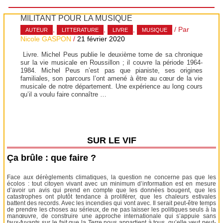
MILITANT POUR LA MUSIQUE
,
,
,
/ Par
AUTEUR
LITTERATURE
LIVRE
MUSIQUE
Nicole GASPON
/
21 février 2020
Livre. Michel Peus publie le deuxième tome de sa chronique
sur la vie musicale en Roussillon ; il couvre la période 1964-
1984. Michel Peus n’est pas que pianiste, ses origines
familiales, son parcours l’ont amené à être au cœur de la vie
musicale de notre département. Une expérience au long cours
qu’il a voulu faire connaître …
SUR LE VIF
Ça brûle : que faire ?
Face aux dérèglements climatiques, la question ne concerne pas que les
écolos : tout citoyen vivant avec un minimum d’information est en mesure
d’avoir un avis qui prend en compte que les données bougent, que les
catastrophes ont plutôt tendance à proliférer, que les chaleurs estivales
battent des records. Avec les incendies qui vont avec. Il serait peut-être temps
de prendre les choses au sérieux, de ne pas laisser les politiques seuls à la
manœuvre, de construire une approche internationale qui s’appuie sans
faux-fuyants sur le fait que la Terre nous appartient à tous, qu’elle veut peut-