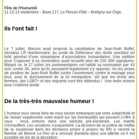
Fête de l’Humanité
11-12-13 septembre – Base 217, Le Plessis-Pâté – Bretigny-sur-Orge.
Ils l’ont fait !
Le 7 juillet, Macron avait proposé la candidature de Jean-Noël Buffet,
sénateur LR réactionnaire, au poste de Défenseur des droits suscitant un
tollé général d’une soixantaine d’associations humanitaires. Une pétition
pour s’opposer à sa nomination avait recueilli plus de 150 000 signatures.
Malgré ce, le 17 juillet, les parlementaires ont validé sa nomination par 43
voix contre 39, alors qu’ils pouvaient légalement s’y opposer. Vu les prises
de position de Jean-Noël Buffet contre l’avortement, contre le mariage pour
tous, pour le durcissement de la loi immigration, sûr que les droits des
femmes, des LGBT+ et des migrants vont être défendus ! Une belle victoire
pour l’extrême droite.
De la très-très mauvaise humeur !
L’humeur vous laisse libre de vous laisser embarquer par votre subjectivité et
de laisser vagabonder votre esprit sur les éventualités qui peuvent s’offrir à
vous : nous entrons dans une période pré-électorale. Les esprits
s’échauffent. Les vocations s’exacerbent. La décision de la justice de mettre
de la souplesse dans les décisions prises à propos du RN a ranimé la
flamme de Marine Le Pen et a renvoyé Bardella dans une attente où il est
possible de lire de la déception.