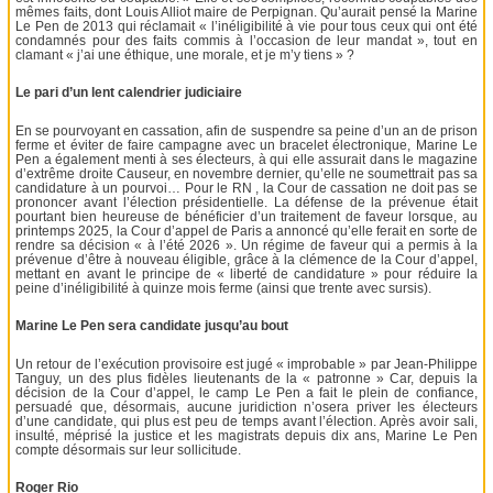
mêmes faits, dont Louis Alliot maire de Perpignan. Qu’aurait pensé la Marine
Le Pen de 2013 qui réclamait « l’inéligibilité à vie pour tous ceux qui ont été
condamnés pour des faits commis à l’occasion de leur mandat », tout en
clamant « j’ai une éthique, une morale, et je m’y tiens » ?
Le pari d’un lent calendrier judiciaire
En se pourvoyant en cassation, afin de suspendre sa peine d’un an de prison
ferme et éviter de faire campagne avec un bracelet électronique, Marine Le
Pen a également menti à ses électeurs, à qui elle assurait dans le magazine
d’extrême droite Causeur, en novembre dernier, qu’elle ne soumettrait pas sa
candidature à un pourvoi… Pour le RN , la Cour de cassation ne doit pas se
prononcer avant l’élection présidentielle. La défense de la prévenue était
pourtant bien heureuse de bénéficier d’un traitement de faveur lorsque, au
printemps 2025, la Cour d’appel de Paris a annoncé qu’elle ferait en sorte de
rendre sa décision « à l’été 2026 ». Un régime de faveur qui a permis à la
prévenue d’être à nouveau éligible, grâce à la clémence de la Cour d’appel,
mettant en avant le principe de « liberté de candidature » pour réduire la
peine d’inéligibilité à quinze mois ferme (ainsi que trente avec sursis).
Marine Le Pen sera candidate jusqu’au bout
Un retour de l’exécution provisoire est jugé « improbable » par Jean-Philippe
Tanguy, un des plus fidèles lieutenants de la « patronne » Car, depuis la
décision de la Cour d’appel, le camp Le Pen a fait le plein de confiance,
persuadé que, désormais, aucune juridiction n’osera priver les électeurs
d’une candidate, qui plus est peu de temps avant l’élection. Après avoir sali,
insulté, méprisé la justice et les magistrats depuis dix ans, Marine Le Pen
compte désormais sur leur sollicitude.
Roger Rio