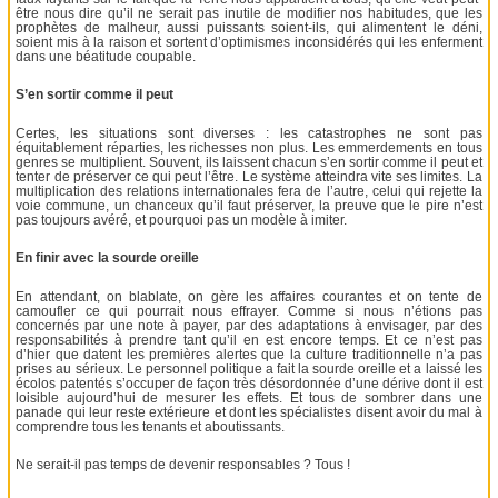
être nous dire qu’il ne serait pas inutile de modifier nos habitudes, que les
prophètes de malheur, aussi puissants soient-ils, qui alimentent le déni,
soient mis à la raison et sortent d’optimismes inconsidérés qui les enferment
dans une béatitude coupable.
S’en sortir comme il peut
Certes, les situations sont diverses : les catastrophes ne sont pas
équitablement réparties, les richesses non plus. Les emmerdements en tous
genres se multiplient. Souvent, ils laissent chacun s’en sortir comme il peut et
tenter de préserver ce qui peut l’être. Le système atteindra vite ses limites. La
multiplication des relations internationales fera de l’autre, celui qui rejette la
voie commune, un chanceux qu’il faut préserver, la preuve que le pire n’est
pas toujours avéré, et pourquoi pas un modèle à imiter.
En finir avec la sourde oreille
En attendant, on blablate, on gère les affaires courantes et on tente de
camoufler ce qui pourrait nous effrayer. Comme si nous n’étions pas
concernés par une note à payer, par des adaptations à envisager, par des
responsabilités à prendre tant qu’il en est encore temps. Et ce n’est pas
d’hier que datent les premières alertes que la culture traditionnelle n’a pas
prises au sérieux. Le personnel politique a fait la sourde oreille et a laissé les
écolos patentés s’occuper de façon très désordonnée d’une dérive dont il est
loisible aujourd’hui de mesurer les effets. Et tous de sombrer dans une
panade qui leur reste extérieure et dont les spécialistes disent avoir du mal à
comprendre tous les tenants et aboutissants.
Ne serait-il pas temps de devenir responsables ? Tous !