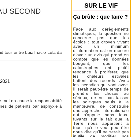
SUR LE VIF
 AU SECOND
Ça brûle : que faire ?
Face aux dérèglements
climatiques, la question ne
concerne pas que les
écolos : tout citoyen vivant
avec un minimum
d’information est en mesure
d tour entre Luiz Inacio Lula da
d’avoir un avis qui prend en
compte que les données
bougent, que les
catastrophes ont plutôt
tendance à proliférer, que
les chaleurs estivales
battent des records. Avec
 2021
les incendies qui vont avec.
Il serait peut-être temps de
prendre les choses au
sérieux, de ne pas laisser
e met en cause la responsabilité
les politiques seuls à la
nes de patients par asphyxie à
manœuvre, de construire
une approche internationale
qui s’appuie sans faux-
fuyants sur le fait que la
Terre nous appartient à
tous, qu’elle veut peut-être
nous dire qu’il ne serait pas
inutile de modifier nos