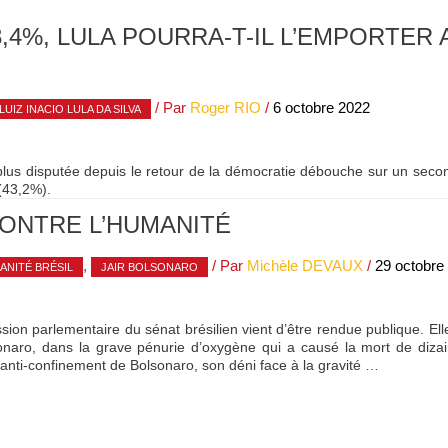
8,4%, LULA POURRA-T-IL L’EMPORTER
/ Par
Roger RIO
/
6 octobre 2022
LUIZ INACIO LULA DA SILVA
a plus disputée depuis le retour de la démocratie débouche sur un secon
(43,2%).
CONTRE L’HUMANITÉ
,
/ Par
Michèle DEVAUX
/
29 octobre
NITÉ BRÉSIL
JAIR BOLSONARO
on parlementaire du sénat brésilien vient d’être rendue publique. Ell
naro, dans la grave pénurie d’oxygène qui a causé la mort de dizai
anti-confinement de Bolsonaro, son déni face à la gravité …