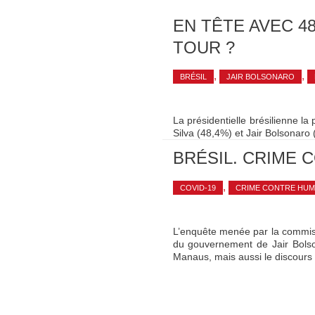
EN TÊTE AVEC 4
TOUR ?
,
,
BRÉSIL
JAIR BOLSONARO
La présidentielle brésilienne l
Silva (48,4%) et Jair Bolsonaro 
BRÉSIL. CRIME 
,
COVID-19
CRIME CONTRE HUMA
L’enquête menée par la commissi
du gouvernement de Jair Bolso
Manaus, mais aussi le discours 