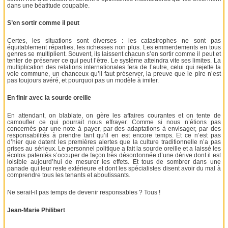
dans une béatitude coupable.
S’en sortir comme il peut
Certes, les situations sont diverses : les catastrophes ne sont pas
équitablement réparties, les richesses non plus. Les emmerdements en tous
genres se multiplient. Souvent, ils laissent chacun s’en sortir comme il peut et
tenter de préserver ce qui peut l’être. Le système atteindra vite ses limites. La
multiplication des relations internationales fera de l’autre, celui qui rejette la
voie commune, un chanceux qu’il faut préserver, la preuve que le pire n’est
pas toujours avéré, et pourquoi pas un modèle à imiter.
En finir avec la sourde oreille
En attendant, on blablate, on gère les affaires courantes et on tente de
camoufler ce qui pourrait nous effrayer. Comme si nous n’étions pas
concernés par une note à payer, par des adaptations à envisager, par des
responsabilités à prendre tant qu’il en est encore temps. Et ce n’est pas
d’hier que datent les premières alertes que la culture traditionnelle n’a pas
prises au sérieux. Le personnel politique a fait la sourde oreille et a laissé les
écolos patentés s’occuper de façon très désordonnée d’une dérive dont il est
loisible aujourd’hui de mesurer les effets. Et tous de sombrer dans une
panade qui leur reste extérieure et dont les spécialistes disent avoir du mal à
comprendre tous les tenants et aboutissants.
Ne serait-il pas temps de devenir responsables ? Tous !
Jean-Marie Philibert