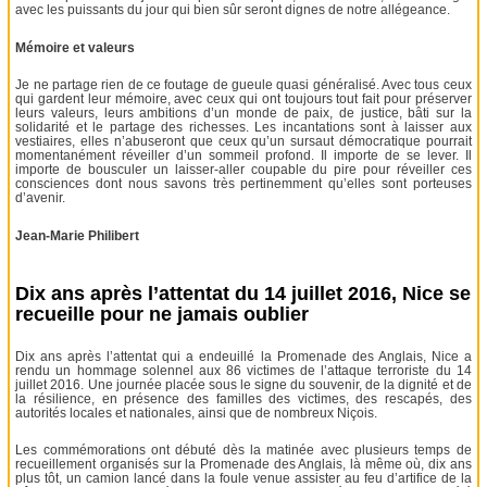
avec les puissants du jour qui bien sûr seront dignes de notre allégeance.
Mémoire et valeurs
Je ne partage rien de ce foutage de gueule quasi généralisé. Avec tous ceux
qui gardent leur mémoire, avec ceux qui ont toujours tout fait pour préserver
leurs valeurs, leurs ambitions d’un monde de paix, de justice, bâti sur la
solidarité et le partage des richesses. Les incantations sont à laisser aux
vestiaires, elles n’abuseront que ceux qu’un sursaut démocratique pourrait
momentanément réveiller d’un sommeil profond. Il importe de se lever. Il
importe de bousculer un laisser-aller coupable du pire pour réveiller ces
consciences dont nous savons très pertinemment qu’elles sont porteuses
d’avenir.
Jean-Marie Philibert
Dix ans après l’attentat du 14 juillet 2016, Nice se
recueille pour ne jamais oublier
Dix ans après l’attentat qui a endeuillé la Promenade des Anglais, Nice a
rendu un hommage solennel aux 86 victimes de l’attaque terroriste du 14
juillet 2016. Une journée placée sous le signe du souvenir, de la dignité et de
la résilience, en présence des familles des victimes, des rescapés, des
autorités locales et nationales, ainsi que de nombreux Niçois.
Les commémorations ont débuté dès la matinée avec plusieurs temps de
recueillement organisés sur la Promenade des Anglais, là même où, dix ans
plus tôt, un camion lancé dans la foule venue assister au feu d’artifice de la