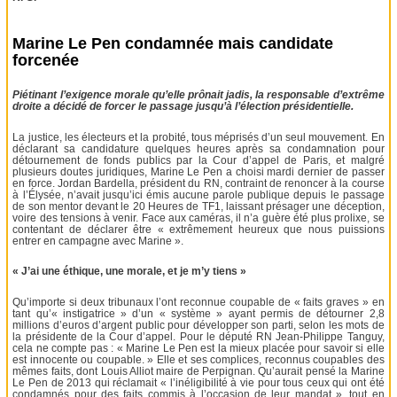
Marine Le Pen condamnée mais candidate
forcenée
Piétinant l’exigence morale qu’elle prônait jadis, la responsable d’extrême
droite a décidé de forcer le passage jusqu’à l’élection présidentielle.
La justice, les électeurs et la probité, tous méprisés d’un seul mouvement. En
déclarant sa candidature quelques heures après sa condamnation pour
détournement de fonds publics par la Cour d’appel de Paris, et malgré
plusieurs doutes juridiques, Marine Le Pen a choisi mardi dernier de passer
en force. Jordan Bardella, président du RN, contraint de renoncer à la course
à l’Élysée, n’avait jusqu’ici émis aucune parole publique depuis le passage
de son mentor devant le 20 Heures de TF1, laissant présager une déception,
voire des tensions à venir. Face aux caméras, il n’a guère été plus prolixe, se
contentant de déclarer être « extrêmement heureux que nous puissions
entrer en campagne avec Marine ».
« J’ai une éthique, une morale, et je m’y tiens »
Qu’importe si deux tribunaux l’ont reconnue coupable de « faits graves » en
tant qu’« instigatrice » d’un « système » ayant permis de détourner 2,8
millions d’euros d’argent public pour développer son parti, selon les mots de
la présidente de la Cour d’appel. Pour le député RN Jean-Philippe Tanguy,
cela ne compte pas : « Marine Le Pen est la mieux placée pour savoir si elle
est innocente ou coupable. » Elle et ses complices, reconnus coupables des
mêmes faits, dont Louis Alliot maire de Perpignan. Qu’aurait pensé la Marine
Le Pen de 2013 qui réclamait « l’inéligibilité à vie pour tous ceux qui ont été
condamnés pour des faits commis à l’occasion de leur mandat », tout en