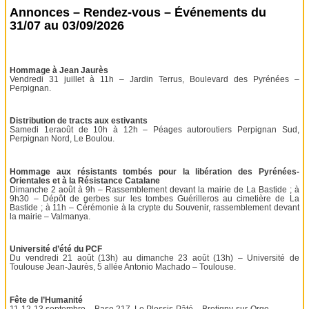
Annonces – Rendez-vous – Événements du
31/07 au 03/09/2026
Hommage à Jean Jaurès
Vendredi 31 juillet à 11h – Jardin Terrus, Boulevard des Pyrénées –
Perpignan.
Distribution de tracts aux estivants
Samedi 1eraoût de 10h à 12h – Péages autoroutiers Perpignan Sud,
Perpignan Nord, Le Boulou.
Hommage aux résistants tombés pour la libération des Pyrénées-
Orientales et à la Résistance Catalane
Dimanche 2 août à 9h – Rassemblement devant la mairie de La Bastide ; à
9h30 – Dépôt de gerbes sur les tombes Guérilleros au cimetière de La
Bastide ; à 11h – Cérémonie à la crypte du Souvenir, rassemblement devant
la mairie – Valmanya.
Université d’été du PCF
Du vendredi 21 août (13h) au dimanche 23 août (13h) – Université de
Toulouse Jean-Jaurès, 5 allée Antonio Machado – Toulouse.
Fête de l’Humanité
11-12-13 septembre – Base 217, Le Plessis-Pâté – Bretigny-sur-Orge.