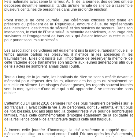
Fête nationale avait semé la terreur. Au fil de la journée, des gerbes ont été
déposées devant le mémorial, tandis qu’une minute de silence a rassemblé
plusieurs centaines de personnes dans une profonde émotion.
Point d’orgue de cette journée, une cérémonie officielle s’est tenue en
présence du président de la République, entouré d’élus, de représentants
des institutions, des forces de sécurité et des services de secours. Dans son
intervention, le chef de l’État a salué la mémoire des victimes, le courage des
survivants et l’engagement de tous ceux qui étaient intervenus cette nuit-là
pour porter secours aux blessés.
Les associations de victimes ont également pris la parole, rappelant que si le
temps apaise parfois les blessures, il n’efface ni les absences ni les
traumatismes. Elles ont insisté sur l’importance de préserver la mémoire de
cette tragédie et de transmettre son histoire aux jeunes générations afin que
de tels actes ne sombrent jamais dans l’oubli.
Tout au long de la journée, les habitants de Nice se sont succédé devant le
mémorial pour déposer des fleurs, allumer des bougies ou simplement se
recueillir en silence. Les visages étaient graves, les regards souvent tournés
vers la mer, symbole d’une ville qui a dû apprendre à se reconstruire sans
oublier.
L’attentat du 14 juillet 2016 demeure l’un des plus meurtriers perpétrés sur le
sol français. Il avait coûté la vie à 86 personnes, dont 15 enfants, et fait plus
de 450 blessés. Dix ans plus tard, la douleur reste vive pour de nombreuses
familles, mais cette commémoration témoigne également de la solidarité et
de la résilience dont Nice a fait preuve depuis cette nuit tragique.
À travers cette journée d’hommage, la cité azuréenne a rappelé que la
mémoire constitue un rempart contre l’oubli. Dix ans après les événements,