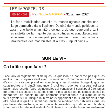
LES IMPOSTEURS
/ Par
Nicole GASPON
/
31 janvier 2024
EDITO 4008
La forte mobilisation actuelle du monde agricole suscite une
large sympathie dans l’opinion. Du côté du monde politique, là
aussi, une belle unanimité ; ce qui a de quoi surprendre tant
les intérêts de la majorité des agricultrices et agriculteurs, mal
rémunérés, ne convergent pas vraiment avec les options
ultralibérales des macronistes et autres « républicains.»
SUR LE VIF
Ça brûle : que faire ?
Face aux dérèglements climatiques, la question ne concerne pas que les
écolos : tout citoyen vivant avec un minimum d’information est en mesure
d’avoir un avis qui prend en compte que les données bougent, que les
catastrophes ont plutôt tendance à proliférer, que les chaleurs estivales
battent des records. Avec les incendies qui vont avec. Il serait peut-être temps
de prendre les choses au sérieux, de ne pas laisser les politiques seuls à la
manœuvre, de construire une approche internationale qui s’appuie sans
faux-fuyants sur le fait que la Terre nous appartient à tous, qu’elle veut peut-
être nous dire qu’il ne serait pas inutile de modifier nos habitudes, que les
prophètes de malheur, aussi puissants soient-ils, qui alimentent le déni,
soient mis à la raison et sortent d’optimismes inconsidérés qui les enferment