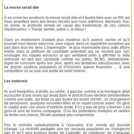
La messe serait dite
À en croire les sondeurs, la messe serait dite et il faudra faire avec un RN qui
nous projettera dans des temps reculés que nous estimions dépassés. Ave,
en prime, la profonde remise en cause des fondements de nos valeurs
républicaines. « Travail, famille, patrie », le retour !
Dans un nivellement d’autant plus insidieux qu’il avance cacher et qu’il
pourrait nous laisser sans voix, sans espoir, dans un maelström européen qui
part dans tous les sens. L’impensable : le plus impensable dans cette affaire
réside dans la pléthore de candidats potentiels qui ne veulent pas voir,
envisager les risques encourus et qui semblent prêts à affronter la bête
immonde en tant que candidate comme les autres, BCBG, dédiabolisée,
digne de concourir après son père, après ses tentatives infructueuses, avec
de grands soutiens populaires et d’énormes appuis financiers … à une
compétition où se joue une partie de notre histoire.
Les endormis
Ils sont tranquilles, à droite, au centre, à gauche, comme si la montagne allait
accoucher d’une souris qui serait dans le droit fil d’une élection présidentielle
comme une autre, qui ferait ce que toutes les souris ont fait : un changement
de personnels, quelques nouvelles têtes et on repart comme avant. On gère
le capital avec une souris d’extrême droite. Il n’y a pas de quoi s’énerver. Ces
gens-là sont de bonne compagnie. D’où les prétentions multiples et variées
de tenter une chance, fût-elle quelque peu compromise.
Pas le moindre catastrophisme à l’évocation d’un monde qui pourrait
changer. La sérénité partagée que les sursauts populaires ne changeront
rien et qu’il sera toujours temps de s’adapter, de collaborer, de s’arranger