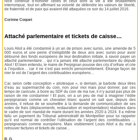
Nice continue d’honorer celles et ceux dont la vie a été brutalement
interrompue, tout en affirmant sa volonté de défendre les valeurs de liberté,
de fraternité et de paix qui avaient été attaquées ce soir du 14 juillet 2016.
Corinne Coquet
Attaché parlementaire et tickets de caisse…
Louis Aliot a été condamné à un an de prison avec sursis, une amende de 5
000 euros et une peine d’inéligibilité de deux ans avec sursis pour avoir
détourné des fonds européens de leur destination initiale, à savoir payer un
attaché parlementaire… qui n’a jamais été attaché parlementaire du député
Aliot ! Et bien entendu, le maire de Perpignan pousse des cris d’orfraie et crie
à l’injustice… car il ne s’est pas enrichi personnellement. Étrange façon de
nier le vol de l’argent des contribuables européens…
Car, selon cette conception « aliotesque », si demain, je barbote deux litres
d’eau au supermarché du coin, non pour moi mais pour donner, par ces
temps de canicule, à boire au SDF du coin de ma rue, il n’y aurait pas plus de
raison de me condamner ! Et puis, on a un peu de mal à imaginer l’édile
perpignanais comme un chevalier blanc quand on sait que, depuis des
années, il refuse de se soumettre à la demande de communication de ses
notes de frais (déplacements, restauration et représentation) réalisées dans
le cadre de son mandat de maire durant les années 2020 à 2024. Il a même
fallu un jugement du Tribunal administratif de Montpellier pour lui rappeler
qu’il est normal de contrôler l’utilisation de l’argent des contribuables …
perpignanais comme européens. Mais visiblement Louis Aliot a du mal à
retrouver factures et tickets de caisse…
R. G.