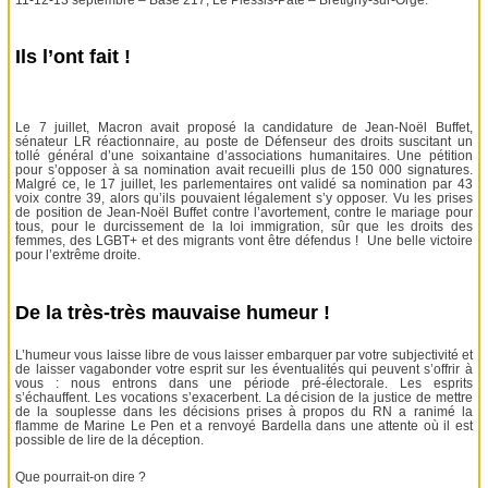
Ils l’ont fait !
Le 7 juillet, Macron avait proposé la candidature de Jean-Noël Buffet,
sénateur LR réactionnaire, au poste de Défenseur des droits suscitant un
tollé général d’une soixantaine d’associations humanitaires. Une pétition
pour s’opposer à sa nomination avait recueilli plus de 150 000 signatures.
Malgré ce, le 17 juillet, les parlementaires ont validé sa nomination par 43
voix contre 39, alors qu’ils pouvaient légalement s’y opposer. Vu les prises
de position de Jean-Noël Buffet contre l’avortement, contre le mariage pour
tous, pour le durcissement de la loi immigration, sûr que les droits des
femmes, des LGBT+ et des migrants vont être défendus ! Une belle victoire
pour l’extrême droite.
De la très-très mauvaise humeur !
L’humeur vous laisse libre de vous laisser embarquer par votre subjectivité et
de laisser vagabonder votre esprit sur les éventualités qui peuvent s’offrir à
vous : nous entrons dans une période pré-électorale. Les esprits
s’échauffent. Les vocations s’exacerbent. La décision de la justice de mettre
de la souplesse dans les décisions prises à propos du RN a ranimé la
flamme de Marine Le Pen et a renvoyé Bardella dans une attente où il est
possible de lire de la déception.
Que pourrait-on dire ?