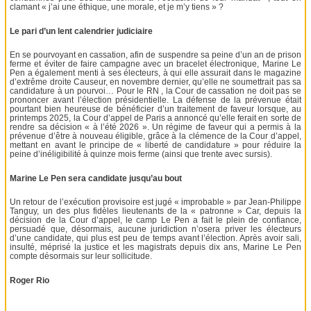
clamant « j’ai une éthique, une morale, et je m’y tiens » ?
Le pari d’un lent calendrier judiciaire
En se pourvoyant en cassation, afin de suspendre sa peine d’un an de prison
ferme et éviter de faire campagne avec un bracelet électronique, Marine Le
Pen a également menti à ses électeurs, à qui elle assurait dans le magazine
d’extrême droite Causeur, en novembre dernier, qu’elle ne soumettrait pas sa
candidature à un pourvoi… Pour le RN , la Cour de cassation ne doit pas se
prononcer avant l’élection présidentielle. La défense de la prévenue était
pourtant bien heureuse de bénéficier d’un traitement de faveur lorsque, au
printemps 2025, la Cour d’appel de Paris a annoncé qu’elle ferait en sorte de
rendre sa décision « à l’été 2026 ». Un régime de faveur qui a permis à la
prévenue d’être à nouveau éligible, grâce à la clémence de la Cour d’appel,
mettant en avant le principe de « liberté de candidature » pour réduire la
peine d’inéligibilité à quinze mois ferme (ainsi que trente avec sursis).
Marine Le Pen sera candidate jusqu’au bout
Un retour de l’exécution provisoire est jugé « improbable » par Jean-Philippe
Tanguy, un des plus fidèles lieutenants de la « patronne » Car, depuis la
décision de la Cour d’appel, le camp Le Pen a fait le plein de confiance,
persuadé que, désormais, aucune juridiction n’osera priver les électeurs
d’une candidate, qui plus est peu de temps avant l’élection. Après avoir sali,
insulté, méprisé la justice et les magistrats depuis dix ans, Marine Le Pen
compte désormais sur leur sollicitude.
Roger Rio