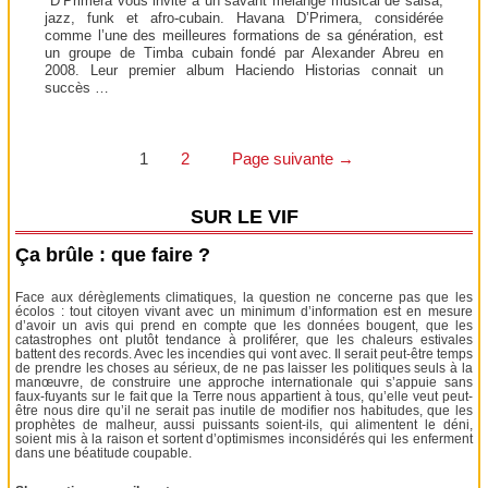
D’Primera vous invite à un savant mélange musical de salsa,
jazz, funk et afro-cubain. Havana D’Primera, considérée
comme l’une des meilleures formations de sa génération, est
un groupe de Timba cubain fondé par Alexander Abreu en
2008. Leur premier album Haciendo Historias connait un
succès …
Pagination
1
2
Page suivante
→
des
SUR LE VIF
publications
Ça brûle : que faire ?
Face aux dérèglements climatiques, la question ne concerne pas que les
écolos : tout citoyen vivant avec un minimum d’information est en mesure
d’avoir un avis qui prend en compte que les données bougent, que les
catastrophes ont plutôt tendance à proliférer, que les chaleurs estivales
battent des records. Avec les incendies qui vont avec. Il serait peut-être temps
de prendre les choses au sérieux, de ne pas laisser les politiques seuls à la
manœuvre, de construire une approche internationale qui s’appuie sans
faux-fuyants sur le fait que la Terre nous appartient à tous, qu’elle veut peut-
être nous dire qu’il ne serait pas inutile de modifier nos habitudes, que les
prophètes de malheur, aussi puissants soient-ils, qui alimentent le déni,
soient mis à la raison et sortent d’optimismes inconsidérés qui les enferment
dans une béatitude coupable.