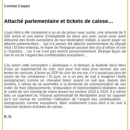
Corinne Coquet
Attaché parlementaire et tickets de caisse…
Louis Aliot a été condamné à un an de prison avec sursis, une amende de 5
000 euros et une peine d’inéligibilité de deux ans avec sursis pour avoir
détourné des fonds européens de leur destination initiale, à savoir payer un
attaché parlementaire… qui n’a jamais été attaché parlementaire du député
Aliot ! Et bien entendu, le maire de Perpignan pousse des cris d’orfraie et crie
à l’injustice… car il ne s’est pas enrichi personnellement. Étrange façon de
nier le vol de l’argent des contribuables européens…
Car, selon cette conception « aliotesque », si demain, je barbote deux litres
d’eau au supermarché du coin, non pour moi mais pour donner, par ces
temps de canicule, à boire au SDF du coin de ma rue, il n’y aurait pas plus de
raison de me condamner ! Et puis, on a un peu de mal à imaginer l’édile
perpignanais comme un chevalier blanc quand on sait que, depuis des
années, il refuse de se soumettre à la demande de communication de ses
notes de frais (déplacements, restauration et représentation) réalisées dans
le cadre de son mandat de maire durant les années 2020 à 2024. Il a même
fallu un jugement du Tribunal administratif de Montpellier pour lui rappeler
qu’il est normal de contrôler l’utilisation de l’argent des contribuables …
perpignanais comme européens. Mais visiblement Louis Aliot a du mal à
retrouver factures et tickets de caisse…
R. G.