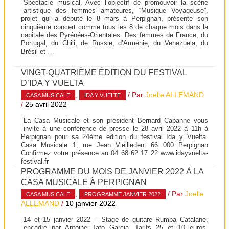
Spectacle musical. Avec l’objectif de promouvoir la scène
artistique des femmes amateures, “Musique Voyageuse”,
projet qui a débuté le 8 mars à Perpignan, présente son
cinquième concert comme tous les 8 de chaque mois dans la
capitale des Pyrénées-Orientales. Des femmes de France, du
Portugal, du Chili, de Russie, d’Arménie, du Venezuela, du
Brésil et …
VINGT-QUATRIÈME ÉDITION DU FESTIVAL
D’IDA Y VUELTA
,
/ Par
Joelle ALLEMAND
CASA MUSICALE
IDA Y VUELTE
/
25 avril 2022
La Casa Musicale et son président Bernard Cabanne vous
invite à une conférence de presse le 28 avril 2022 à 11h à
Perpignan pour sa 24ème édition du festival Ida y Vuelta.
Casa Musicale 1, rue Jean Vieilledent 66 000 Perpignan
Confirmez votre présence au 04 68 62 17 22 www.idayvuelta-
festival.fr
PROGRAMME DU MOIS DE JANVIER 2022 À LA
CASA MUSICALE À PERPIGNAN
,
/ Par
Joelle
CASA MUSICALE
PROGRAMME JANVIER 2022
ALLEMAND
/
10 janvier 2022
14 et 15 janvier 2022 – Stage de guitare Rumba Catalane,
encadré par Antoine Tato Garcia. Tarifs 25 et 10 euros,