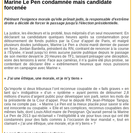
Marine Le Pen condamnée mais candidate
forcenée
Piétinant l’exigence morale qu’elle prônait jadis, la responsable d’extrême
droite a décidé de forcer le passage jusqu’à l’élection présidentielle.
La justice, les électeurs et la probité, tous méprisés d’un seul mouvement. En
déclarant sa candidature quelques heures après sa condamnation pour
détournement de fonds publics par la Cour d’appel de Paris, et malgré
plusieurs doutes juridiques, Marine Le Pen a choisi mardi dernier de passer
en force. Jordan Bardella, président du RN, contraint de renoncer à la course
à l’Élysée, n’avait jusqu’ici émis aucune parole publique depuis le passage
de son mentor devant le 20 Heures de TF1, laissant présager une déception,
voire des tensions à venir. Face aux caméras, il n’a guère été plus prolixe, se
contentant de déclarer être « extrêmement heureux que nous puissions
entrer en campagne avec Marine ».
« J’ai une éthique, une morale, et je m’y tiens »
Qu’importe si deux tribunaux l’ont reconnue coupable de « faits graves » en
tant qu’« instigatrice » d’un « système » ayant permis de détourner 2,8
millions d’euros d’argent public pour développer son parti, selon les mots de
la présidente de la Cour d’appel. Pour le député RN Jean-Philippe Tanguy,
cela ne compte pas : « Marine Le Pen est la mieux placée pour savoir si elle
est innocente ou coupable. » Elle et ses complices, reconnus coupables des
mêmes faits, dont Louis Alliot maire de Perpignan. Qu’aurait pensé la Marine
Le Pen de 2013 qui réclamait « l’inéligibilité à vie pour tous ceux qui ont été
condamnés pour des faits commis à l’occasion de leur mandat », tout en
clamant « j’ai une éthique, une morale, et je m’y tiens » ?