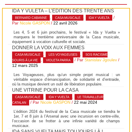
IDA Y VULETA – L’ÉDITION DES TRENTE ANS
,
,
/
BERNARD CABANNE
CASA MUSICALE
IDA Y VUELTA
Par
Nicole GASPON
/
22 avril 2026
Les 4, 5 et 6 juin prochains, le festival « Ida y Vuelta »
marquera le trentième anniversaire de la Casa musicale,
équipement à vocation culturelle et sociale.
DONNER LA VOIX AUX FEMMES
,
,
CASA MUSICALE
LES VOYAGEUSES
SOS RACISME
,
/ Par
Stanislav Jgoulev
/
SOURIS À LA VIE
VIOLETA PARRA
12 mars 2025
Les Voyageuses, plus qu’un simple projet musical : un
véritable espace d’émancipation, de solidarité et d’entraide,
où la musique devient un outil de libération populaire.
UNE VITRINE POUR LA CASA
,
,
CASA MUSICALE
IDA Y VUELTA
LE TRAVAILLEUR
/ Par
Nicole GASPON
/
22 mai 2024
CATALAN
L’édition 2024 du festival de la Casa musicale se tiendra le
1er, 7 et 8 juin à l’Arsenal avec une incursion en centre-ville,
l’occasion de se frotter à une infinie variété de champs
musicaux.
IDA SANS VUELTA MAIS TOUJOURS LÀ !