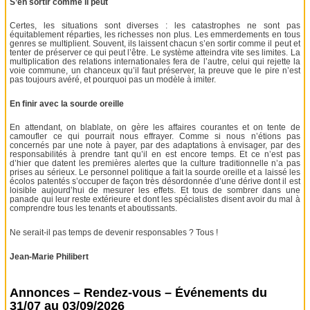
S’en sortir comme il peut
Certes, les situations sont diverses : les catastrophes ne sont pas
équitablement réparties, les richesses non plus. Les emmerdements en tous
genres se multiplient. Souvent, ils laissent chacun s’en sortir comme il peut et
tenter de préserver ce qui peut l’être. Le système atteindra vite ses limites. La
multiplication des relations internationales fera de l’autre, celui qui rejette la
voie commune, un chanceux qu’il faut préserver, la preuve que le pire n’est
pas toujours avéré, et pourquoi pas un modèle à imiter.
En finir avec la sourde oreille
En attendant, on blablate, on gère les affaires courantes et on tente de
camoufler ce qui pourrait nous effrayer. Comme si nous n’étions pas
concernés par une note à payer, par des adaptations à envisager, par des
responsabilités à prendre tant qu’il en est encore temps. Et ce n’est pas
d’hier que datent les premières alertes que la culture traditionnelle n’a pas
prises au sérieux. Le personnel politique a fait la sourde oreille et a laissé les
écolos patentés s’occuper de façon très désordonnée d’une dérive dont il est
loisible aujourd’hui de mesurer les effets. Et tous de sombrer dans une
panade qui leur reste extérieure et dont les spécialistes disent avoir du mal à
comprendre tous les tenants et aboutissants.
Ne serait-il pas temps de devenir responsables ? Tous !
Jean-Marie Philibert
Annonces – Rendez-vous – Événements du
31/07 au 03/09/2026