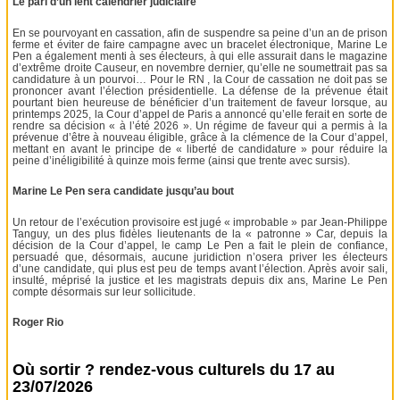
Le pari d’un lent calendrier judiciaire
En se pourvoyant en cassation, afin de suspendre sa peine d’un an de prison
ferme et éviter de faire campagne avec un bracelet électronique, Marine Le
Pen a également menti à ses électeurs, à qui elle assurait dans le magazine
d’extrême droite Causeur, en novembre dernier, qu’elle ne soumettrait pas sa
candidature à un pourvoi… Pour le RN , la Cour de cassation ne doit pas se
prononcer avant l’élection présidentielle. La défense de la prévenue était
pourtant bien heureuse de bénéficier d’un traitement de faveur lorsque, au
printemps 2025, la Cour d’appel de Paris a annoncé qu’elle ferait en sorte de
rendre sa décision « à l’été 2026 ». Un régime de faveur qui a permis à la
prévenue d’être à nouveau éligible, grâce à la clémence de la Cour d’appel,
mettant en avant le principe de « liberté de candidature » pour réduire la
peine d’inéligibilité à quinze mois ferme (ainsi que trente avec sursis).
Marine Le Pen sera candidate jusqu’au bout
Un retour de l’exécution provisoire est jugé « improbable » par Jean-Philippe
Tanguy, un des plus fidèles lieutenants de la « patronne » Car, depuis la
décision de la Cour d’appel, le camp Le Pen a fait le plein de confiance,
persuadé que, désormais, aucune juridiction n’osera priver les électeurs
d’une candidate, qui plus est peu de temps avant l’élection. Après avoir sali,
insulté, méprisé la justice et les magistrats depuis dix ans, Marine Le Pen
compte désormais sur leur sollicitude.
Roger Rio
Où sortir ? rendez-vous culturels du 17 au
23/07/2026