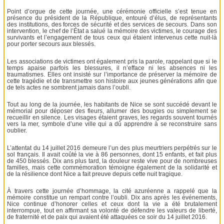
Point d’orgue de cette journée, une cérémonie officielle s’est tenue en
présence du président de la République, entouré d’élus, de représentants
des institutions, des forces de sécurité et des services de secours. Dans son
intervention, le chef de l’État a salué la mémoire des victimes, le courage des
survivants et l’engagement de tous ceux qui étaient intervenus cette nuit-là
pour porter secours aux blessés.
Les associations de victimes ont également pris la parole, rappelant que si le
temps apaise parfois les blessures, il n’efface ni les absences ni les
traumatismes. Elles ont insisté sur l’importance de préserver la mémoire de
cette tragédie et de transmettre son histoire aux jeunes générations afin que
de tels actes ne sombrent jamais dans l’oubli.
Tout au long de la journée, les habitants de Nice se sont succédé devant le
mémorial pour déposer des fleurs, allumer des bougies ou simplement se
recueillir en silence. Les visages étaient graves, les regards souvent tournés
vers la mer, symbole d’une ville qui a dû apprendre à se reconstruire sans
oublier.
L’attentat du 14 juillet 2016 demeure l’un des plus meurtriers perpétrés sur le
sol français. Il avait coûté la vie à 86 personnes, dont 15 enfants, et fait plus
de 450 blessés. Dix ans plus tard, la douleur reste vive pour de nombreuses
familles, mais cette commémoration témoigne également de la solidarité et
de la résilience dont Nice a fait preuve depuis cette nuit tragique.
À travers cette journée d’hommage, la cité azuréenne a rappelé que la
mémoire constitue un rempart contre l’oubli. Dix ans après les événements,
Nice continue d’honorer celles et ceux dont la vie a été brutalement
interrompue, tout en affirmant sa volonté de défendre les valeurs de liberté,
de fraternité et de paix qui avaient été attaquées ce soir du 14 juillet 2016.