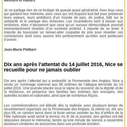
Mémoire et valeurs
Je ne partage rien de ce foutage de gueule quasi généralisé. Avec tous ceux
qui gardent leur mémoire, avec ceux qui ont toujours tout fait pour préserver
leurs valeurs, leurs ambitions d’un monde de paix, de justice, bâti sur la
solidarité et le partage des richesses. Les incantations sont à laisser aux
vestiaires, elles n’abuseront que ceux qu’un sursaut démocratique pourrait
momentanément réveiller d’un sommeil profond. Il importe de se lever. Il
importe de bousculer un laisser-aller coupable du pire pour réveiller ces
consciences dont nous savons très pertinemment qu’elles sont porteuses
d’avenir.
Jean-Marie Philibert
Dix ans après l’attentat du 14 juillet 2016, Nice se
recueille pour ne jamais oublier
Dix ans après l’attentat qui a endeuillé la Promenade des Anglais, Nice a
rendu un hommage solennel aux 86 victimes de l’attaque terroriste du 14
juillet 2016. Une journée placée sous le signe du souvenir, de la dignité et de
la résilience, en présence des familles des victimes, des rescapés, des
autorités locales et nationales, ainsi que de nombreux Niçois.
Les commémorations ont débuté dès la matinée avec plusieurs temps de
recueillement organisés sur la Promenade des Anglais, là même où, dix ans
plus tôt, un camion lancé dans la foule venue assister au feu d’artifice de la
Fête nationale avait semé la terreur. Au fil de la journée, des gerbes ont été
déposées devant le mémorial, tandis qu’une minute de silence a rassemblé
plusieurs centaines de personnes dans une profonde émotion.