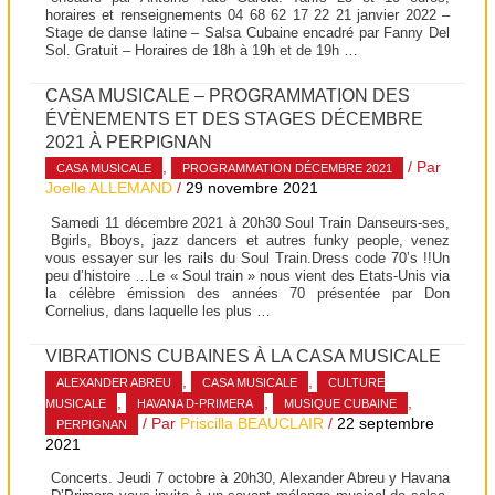
horaires et renseignements 04 68 62 17 22 21 janvier 2022 –
Stage de danse latine – Salsa Cubaine encadré par Fanny Del
Sol. Gratuit – Horaires de 18h à 19h et de 19h …
CASA MUSICALE – PROGRAMMATION DES
ÉVÈNEMENTS ET DES STAGES DÉCEMBRE
2021 À PERPIGNAN
,
/ Par
CASA MUSICALE
PROGRAMMATION DÉCEMBRE 2021
Joelle ALLEMAND
/
29 novembre 2021
Samedi 11 décembre 2021 à 20h30 Soul Train Danseurs-ses,
Bgirls, Bboys, jazz dancers et autres funky people, venez
vous essayer sur les rails du Soul Train.Dress code 70’s !!Un
peu d’histoire …Le « Soul train » nous vient des Etats-Unis via
la célèbre émission des années 70 présentée par Don
Cornelius, dans laquelle les plus …
VIBRATIONS CUBAINES À LA CASA MUSICALE
,
,
ALEXANDER ABREU
CASA MUSICALE
CULTURE
,
,
,
MUSICALE
HAVANA D-PRIMERA
MUSIQUE CUBAINE
/ Par
Priscilla BEAUCLAIR
/
22 septembre
PERPIGNAN
2021
Concerts. Jeudi 7 octobre à 20h30, Alexander Abreu y Havana