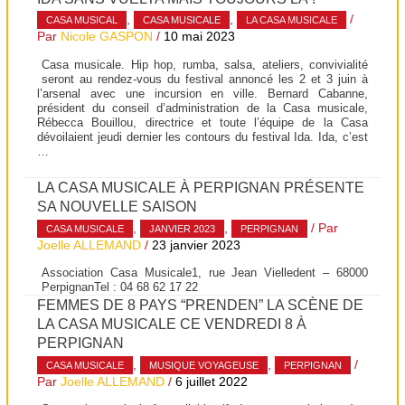
,
,
/
CASA MUSICAL
CASA MUSICALE
LA CASA MUSICALE
Par
Nicole GASPON
/
10 mai 2023
Casa musicale. Hip hop, rumba, salsa, ateliers, convivialité
seront au rendez-vous du festival annoncé les 2 et 3 juin à
l’arsenal avec une incursion en ville. Bernard Cabanne,
président du conseil d’administration de la Casa musicale,
Rébecca Bouillou, directrice et toute l’équipe de la Casa
dévoilaient jeudi dernier les contours du festival Ida. Ida, c’est
…
LA CASA MUSICALE À PERPIGNAN PRÉSENTE
SA NOUVELLE SAISON
,
,
/ Par
CASA MUSICALE
JANVIER 2023
PERPIGNAN
Joelle ALLEMAND
/
23 janvier 2023
Association Casa Musicale1, rue Jean Vielledent – 68000
PerpignanTel : 04 68 62 17 22
FEMMES DE 8 PAYS “PRENDEN” LA SCÈNE DE
LA CASA MUSICALE CE VENDREDI 8 À
PERPIGNAN
,
,
/
CASA MUSICALE
MUSIQUE VOYAGEUSE
PERPIGNAN
Par
Joelle ALLEMAND
/
6 juillet 2022