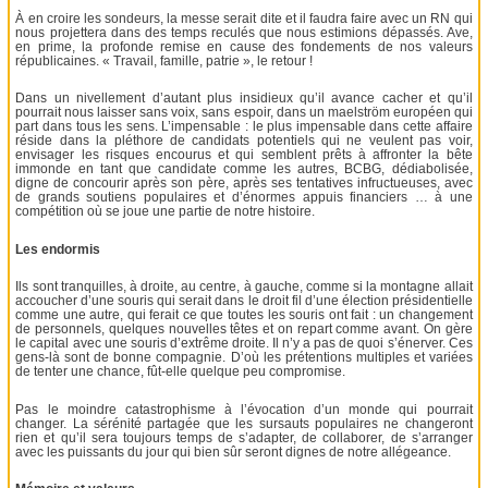
À en croire les sondeurs, la messe serait dite et il faudra faire avec un RN qui
nous projettera dans des temps reculés que nous estimions dépassés. Ave,
en prime, la profonde remise en cause des fondements de nos valeurs
républicaines. « Travail, famille, patrie », le retour !
Dans un nivellement d’autant plus insidieux qu’il avance cacher et qu’il
pourrait nous laisser sans voix, sans espoir, dans un maelström européen qui
part dans tous les sens. L’impensable : le plus impensable dans cette affaire
réside dans la pléthore de candidats potentiels qui ne veulent pas voir,
envisager les risques encourus et qui semblent prêts à affronter la bête
immonde en tant que candidate comme les autres, BCBG, dédiabolisée,
digne de concourir après son père, après ses tentatives infructueuses, avec
de grands soutiens populaires et d’énormes appuis financiers … à une
compétition où se joue une partie de notre histoire.
Les endormis
Ils sont tranquilles, à droite, au centre, à gauche, comme si la montagne allait
accoucher d’une souris qui serait dans le droit fil d’une élection présidentielle
comme une autre, qui ferait ce que toutes les souris ont fait : un changement
de personnels, quelques nouvelles têtes et on repart comme avant. On gère
le capital avec une souris d’extrême droite. Il n’y a pas de quoi s’énerver. Ces
gens-là sont de bonne compagnie. D’où les prétentions multiples et variées
de tenter une chance, fût-elle quelque peu compromise.
Pas le moindre catastrophisme à l’évocation d’un monde qui pourrait
changer. La sérénité partagée que les sursauts populaires ne changeront
rien et qu’il sera toujours temps de s’adapter, de collaborer, de s’arranger
avec les puissants du jour qui bien sûr seront dignes de notre allégeance.