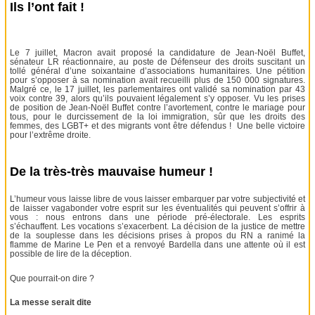
Ils l’ont fait !
Le 7 juillet, Macron avait proposé la candidature de Jean-Noël Buffet,
sénateur LR réactionnaire, au poste de Défenseur des droits suscitant un
tollé général d’une soixantaine d’associations humanitaires. Une pétition
pour s’opposer à sa nomination avait recueilli plus de 150 000 signatures.
Malgré ce, le 17 juillet, les parlementaires ont validé sa nomination par 43
voix contre 39, alors qu’ils pouvaient légalement s’y opposer. Vu les prises
de position de Jean-Noël Buffet contre l’avortement, contre le mariage pour
tous, pour le durcissement de la loi immigration, sûr que les droits des
femmes, des LGBT+ et des migrants vont être défendus ! Une belle victoire
pour l’extrême droite.
De la très-très mauvaise humeur !
L’humeur vous laisse libre de vous laisser embarquer par votre subjectivité et
de laisser vagabonder votre esprit sur les éventualités qui peuvent s’offrir à
vous : nous entrons dans une période pré-électorale. Les esprits
s’échauffent. Les vocations s’exacerbent. La décision de la justice de mettre
de la souplesse dans les décisions prises à propos du RN a ranimé la
flamme de Marine Le Pen et a renvoyé Bardella dans une attente où il est
possible de lire de la déception.
Que pourrait-on dire ?
La messe serait dite