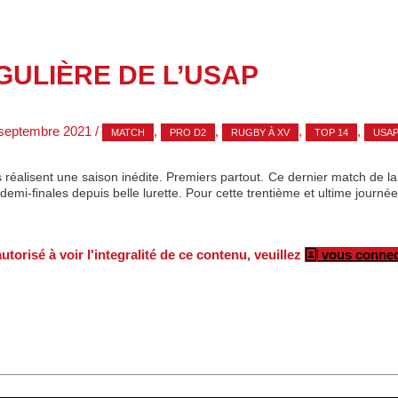
GULIÈRE DE L’USAP
septembre 2021
/
,
,
,
,
MATCH
PRO D2
RUGBY À XV
TOP 14
USA
 réalisent une saison inédite. Premiers partout. Ce dernier match de la 
demi-finales depuis belle lurette. Pour cette trentième et ultime journé
torisé à voir l'integralité de ce contenu, veuillez
vous connec