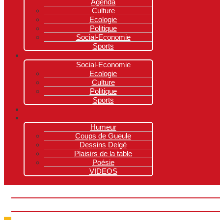
Agenda
Culture
Ecologie
Politique
Social-Economie
Sports
Social-Economie
Ecologie
Culture
Politique
Sports
Humeur
Coups de Gueule
Dessins Delgé
Plaisirs de la table
Poésie
VIDEOS