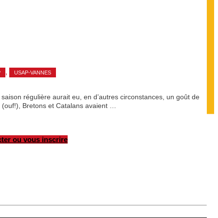
,
P
USAP-VANNES
saison régulière aurait eu, en d’autres circonstances, un goût de
e (ouf!), Bretons et Catalans avaient …
ter ou vous inscrire