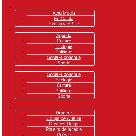
Actu Media
En Català
Exclusivité Site
Agenda
Culture
Ecologie
Politique
Social-Economie
Sports
Social-Economie
Ecologie
Culture
Politique
Sports
Humeur
Coups de Gueule
Dessins Delgé
Plaisirs de la table
Poésie