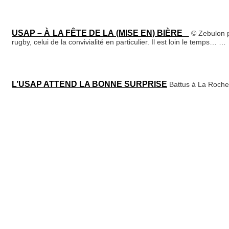
USAP – À LA FÊTE DE LA (MISE EN) BIÈRE
© Zebulon p
rugby, celui de la convivialité en particulier. Il est loin le temps…
…
L’USAP ATTEND LA BONNE SURPRISE
Battus à La Rochel
LE CHEMIN DE CROIX DES CATALANS
Martyrisée à Montp
NILS ET ORIANA VAINQUEURS DE L’USAP
À l'image des 