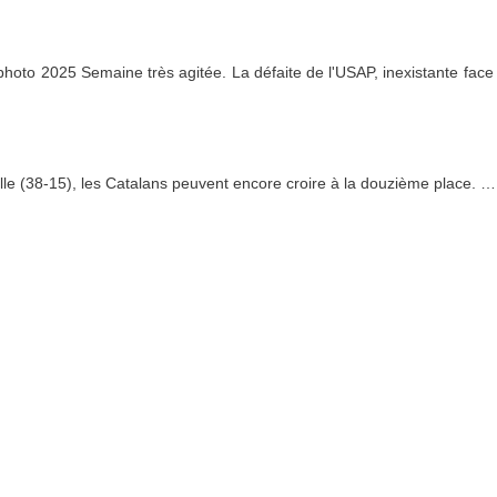
hoto 2025 Semaine très agitée. La défaite de l'USAP, inexistante face à
le (38-15), les Catalans peuvent encore croire à la douzième place.
…
ellier (53-13), l'USAP quitte l'aventure européenne la tête basse.
…
P.-O. meurtries par les tempêtes, Aimé-Giral n'a pu accueillir les Paloi