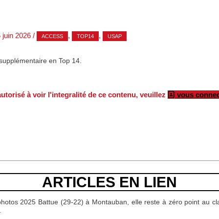
 juin 2026
/
,
,
ACCESS
TOP14
USAP
 supplémentaire en Top 14.
torisé à voir l'integralité de ce contenu, veuillez
vous connec
ARTICLES EN LIEN
hotos 2025 Battue (29-22) à Montauban, elle reste à zéro point au c
…