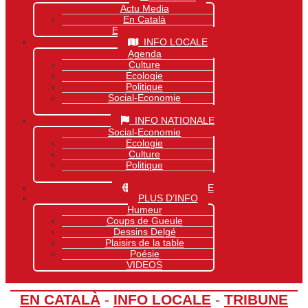
Actu Media
En Català
Exclusivité Site
INFO LOCALE
Agenda
Culture
Ecologie
Politique
Social-Economie
Sports
INFO NATIONALE
Social-Economie
Ecologie
Culture
Politique
Sports
INFO MONDIALE
PLUS D’INFO
Humeur
Coups de Gueule
Dessins Delgé
Plaisirs de la table
Poésie
VIDEOS
EN CATALÀ
-
INFO LOCALE
-
TRIBUNE