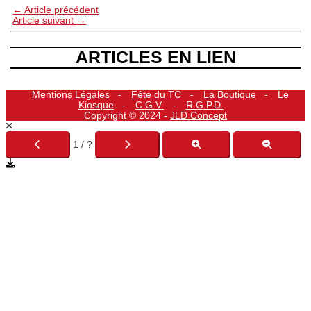
←
Article précédent
Article suivant
→
ARTICLES EN LIEN
Mentions Légales
Fête du TC
La Boutique
Le
Kiosque
C.G.V.
R.G.P.D.
Copyright © 2024 -
JLD Concept
1 / ?