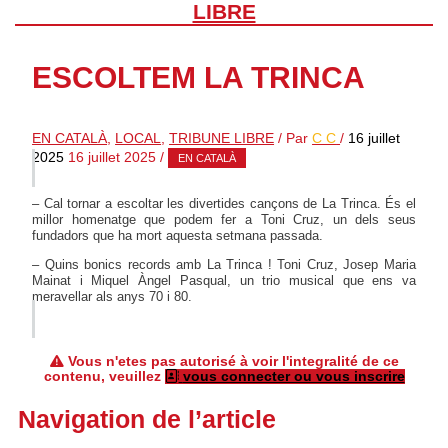
LIBRE
ESCOLTEM LA TRINCA
EN CATALÀ
,
LOCAL
,
TRIBUNE LIBRE
/ Par
C C
/
16 juillet
2025
16 juillet 2025
/
EN CATALÀ
– Cal tornar a escoltar les divertides cançons de La Trinca. És el
millor homenatge que podem fer a Toni Cruz, un dels seus
fundadors que ha mort aquesta setmana passada.
– Quins bonics records amb La Trinca ! Toni Cruz, Josep Maria
Mainat i Miquel Àngel Pasqual, un trio musical que ens va
meravellar als anys 70 i 80.
Vous n'etes pas autorisé à voir l'integralité de ce
contenu, veuillez
vous connecter ou vous inscrire
Navigation de l’article