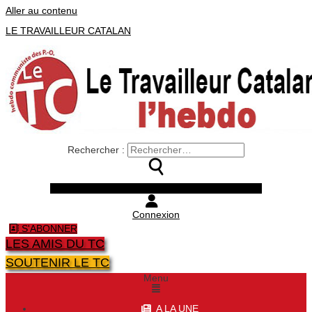
Aller au contenu
LE TRAVAILLEUR CATALAN
Rechercher :
Facebook
Twitter
Youtube
Instagram
Connexion
S'ABONNER
LES AMIS DU TC
SOUTENIR LE TC
Menu
A LA UNE