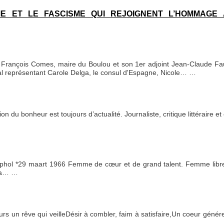
ME ET LE FASCISME QUI REJOIGNENT L’HOMMAGE 
 François Comes, maire du Boulou et son 1er adjoint Jean-Claude Fau
al représentant Carole Delga, le consul d'Espagne, Nicole…
…
on du bonheur est toujours d’actualité. Journaliste, critique littéraire 
hiphol *29 maart 1966 Femme de cœur et de grand talent. Femme lib
 sa…
…
urs un rêve qui veilleDésir à combler, faim à satisfaire,Un coeur géné