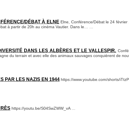
ONFÉRENCE/DÉBAT À ELNE
Elne, Conférence/Débat le 24 février 
ébat à partir de 20h au cinéma Vautier. Dans le…
…
DIVERSITÉ DANS LES ALBÈRES ET LE VALLESPIR.
Confé
t gagne du terrain et avec elle des animaux sauvages conquièrent de 
 PAR LES NAZIS EN 1944
https://www.youtube.com/shorts/iTt
URÈS
https://youtu.be/S04SwZWW_vA
…