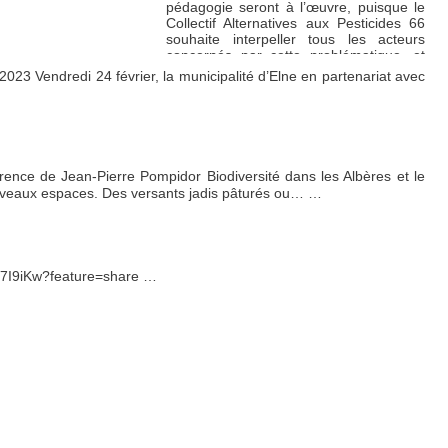
pédagogie seront à l’œuvre, puisque le
Collectif Alternatives aux Pesticides 66
souhaite interpeller tous les acteurs
concernés par cette problématique, et
promouvoir des solutions alternatives.
…
2023 Vendredi 24 février, la municipalité d’Elne en partenariat avec
rence de Jean-Pierre Pompidor Biodiversité dans les Albères et le
nouveaux espaces. Des versants jadis pâturés ou…
…
zP7I9iKw?feature=share
…