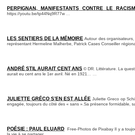
PERPIGNAN, MANIFESTANTS CONTRE LE RACIS
https://youtu.be/tp44Nq9R77w
…
LES SENTIERS DE LA MÉMOIRE
Autour des organisateurs,
représentant Hermeline Malherbe, Patrick Cases Conseiller région
ANDRÉ STIL AURAIT CENT ANS
© DR. Littérature. La questi
aurait eu cent ans le 1er avril. Né en 1921…
…
JULIETTE GRÉCO S’EN EST ALLÉE
Juliette Greco op Sc
engagée, toujours du côté des « sans ».Sa présence formidable,
POÉSIE : PAUL ELUARD
Free-Photos de Pixabay Il y a toujo
la vie à se partager.
…