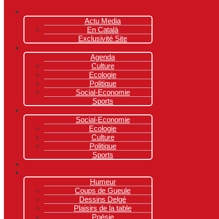
Actu Media
En Català
Exclusivité Site
Agenda
Culture
Ecologie
Politique
Social-Economie
Sports
Social-Economie
Ecologie
Culture
Politique
Sports
Humeur
Coups de Gueule
Dessins Delgé
Plaisirs de la table
Poésie