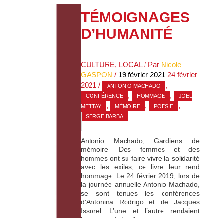
TÉMOIGNAGES
D’HUMANITÉ
CULTURE
,
LOCAL
/ Par
Nicole
GASPON
/
19 février 2021
24 février
2021
/
,
ANTONIO MACHADO
,
,
CONFÉRENCE
HOMMAGE
JOËL
,
,
,
METTAY
MÉMOIRE
POESIE
SERGE BARBA
Antonio Machado, Gardiens de
mémoire. Des femmes et des
hommes ont su faire vivre la solidarité
avec les exilés, ce livre leur rend
hommage. Le 24 février 2019, lors de
la journée annuelle Antonio Machado,
se sont tenues les conférences
d’Antonina Rodrigo et de Jacques
Issorel. L’une et l’autre rendaient