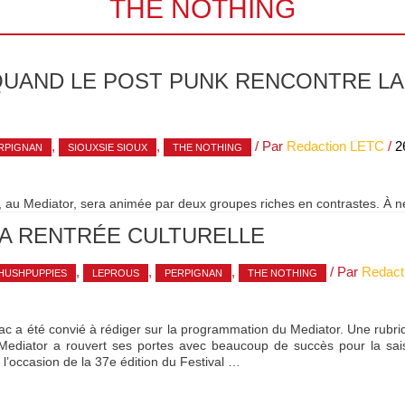
THE NOTHING
 QUAND LE POST PUNK RENCONTRE L
,
,
/ Par
Redaction LETC
/
2
RPIGNAN
SIOUXSIE SIOUX
THE NOTHING
 au Mediator, sera animée par deux groupes riches en contrastes. À ne
LA RENTRÉE CULTURELLE
,
,
,
/ Par
Redact
HUSHPUPPIES
LEPROUS
PERPIGNAN
THE NOTHING
aac a été convié à rédiger sur la programmation du Mediator. Une rubri
 Mediator a rouvert ses portes avec beaucoup de succès pour la sa
l’occasion de la 37e édition du Festival …