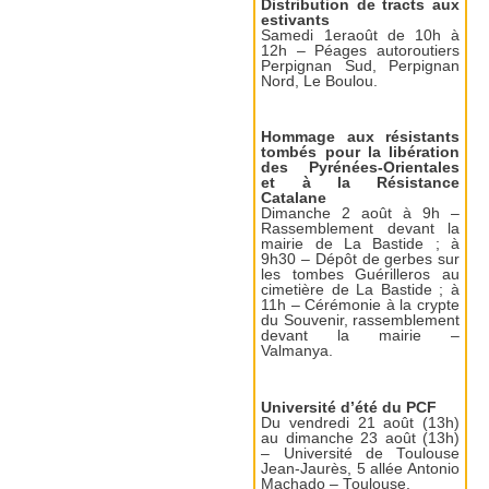
Distribution de tracts aux
estivants
Samedi 1eraoût de 10h à
12h – Péages autoroutiers
Perpignan Sud, Perpignan
Nord, Le Boulou.
Hommage aux résistants
tombés pour la libération
des Pyrénées-Orientales
et à la Résistance
Catalane
Dimanche 2 août à 9h –
Rassemblement devant la
mairie de La Bastide ; à
9h30 – Dépôt de gerbes sur
les tombes Guérilleros au
cimetière de La Bastide ; à
11h – Cérémonie à la crypte
du Souvenir, rassemblement
devant la mairie –
Valmanya.
Université d’été du PCF
Du vendredi 21 août (13h)
au dimanche 23 août (13h)
– Université de Toulouse
Jean-Jaurès, 5 allée Antonio
Machado – Toulouse.