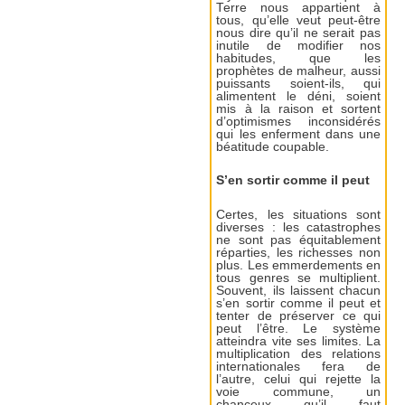
Terre nous appartient à
tous, qu’elle veut peut-être
nous dire qu’il ne serait pas
inutile de modifier nos
habitudes, que les
prophètes de malheur, aussi
puissants soient-ils, qui
alimentent le déni, soient
mis à la raison et sortent
d’optimismes inconsidérés
qui les enferment dans une
béatitude coupable.
S’en sortir comme il peut
Certes, les situations sont
diverses : les catastrophes
ne sont pas équitablement
réparties, les richesses non
plus. Les emmerdements en
tous genres se multiplient.
Souvent, ils laissent chacun
s’en sortir comme il peut et
tenter de préserver ce qui
peut l’être. Le système
atteindra vite ses limites. La
multiplication des relations
internationales fera de
l’autre, celui qui rejette la
voie commune, un
chanceux qu’il faut