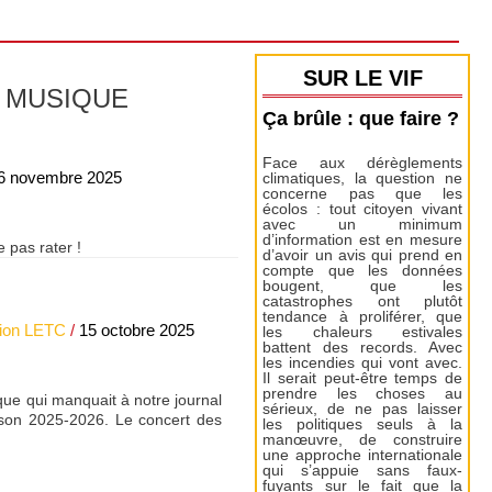
SUR LE VIF
A MUSIQUE
Ça brûle : que faire ?
Face aux dérèglements
6 novembre 2025
climatiques, la question ne
concerne pas que les
écolos : tout citoyen vivant
avec un minimum
d’information est en mesure
 pas rater !
d’avoir un avis qui prend en
compte que les données
bougent, que les
catastrophes ont plutôt
tendance à proliférer, que
ion LETC
/
15 octobre 2025
les chaleurs estivales
battent des records. Avec
les incendies qui vont avec.
Il serait peut-être temps de
prendre les choses au
que qui manquait à notre journal
sérieux, de ne pas laisser
ison 2025-2026. Le concert des
les politiques seuls à la
manœuvre, de construire
une approche internationale
qui s’appuie sans faux-
fuyants sur le fait que la