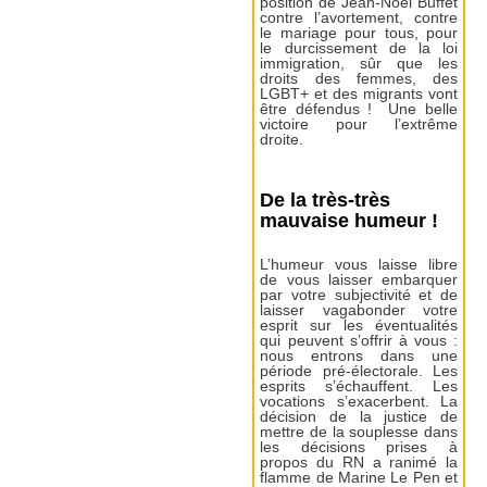
position de Jean-Noël Buffet
contre l’avortement, contre
le mariage pour tous, pour
le durcissement de la loi
immigration, sûr que les
droits des femmes, des
LGBT+ et des migrants vont
être défendus ! Une belle
victoire pour l’extrême
droite.
De la très-très
mauvaise humeur !
L’humeur vous laisse libre
de vous laisser embarquer
par votre subjectivité et de
laisser vagabonder votre
esprit sur les éventualités
qui peuvent s’offrir à vous :
nous entrons dans une
période pré-électorale. Les
esprits s’échauffent. Les
vocations s’exacerbent. La
décision de la justice de
mettre de la souplesse dans
les décisions prises à
propos du RN a ranimé la
flamme de Marine Le Pen et