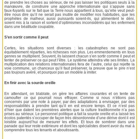
de prendre les choses au sérieux, de ne pas laisser les politiques seuls à la
manœuvre, de construire une approche internationale qui s’appuie sans
faux-fuyants sur le fait que la Terre nous appartient à tous, qu’elle veut peut-
être nous dire qu’il ne serait pas inutile de modifier nos habitudes, que les
prophètes de malheur, aussi puissants soient-ils, qui alimentent le déni,
soient mis à la raison et sortent d’optimismes inconsidérés qui les enferment
dans une béatitude coupable.
S’en sortir comme il peut
Certes, les situations sont diverses : les catastrophes ne sont pas
équitablement réparties, les richesses non plus. Les emmerdements en tous
genres se multiplient. Souvent, ils laissent chacun s’en sortir comme il peut et
tenter de préserver ce qui peut l’être. Le système atteindra vite ses limites. La
multiplication des relations internationales fera de l’autre, celui qui rejette la
voie commune, un chanceux qu’il faut préserver, la preuve que le pire n’est
pas toujours avéré, et pourquoi pas un modèle à imiter.
En finir avec la sourde oreille
En attendant, on blablate, on gère les affaires courantes et on tente de
camoufler ce qui pourrait nous effrayer. Comme si nous n’étions pas
concernés par une note à payer, par des adaptations à envisager, par des
responsabilités à prendre tant qu’il en est encore temps. Et ce n’est pas
d’hier que datent les premières alertes que la culture traditionnelle n’a pas
prises au sérieux. Le personnel politique a fait la sourde oreille et a laissé les
écolos patentés s’occuper de façon très désordonnée d’une dérive dont il est
loisible aujourd’hui de mesurer les effets. Et tous de sombrer dans une
panade qui leur reste extérieure et dont les spécialistes disent avoir du mal à
comprendre tous les tenants et aboutissants.