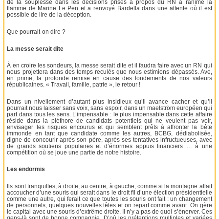
de la souplesse dans les décisions prises à propos du RN a ranimé la
flamme de Marine Le Pen et a renvoyé Bardella dans une attente où il est
possible de lire de la déception.
Que pourrait-on dire ?
La messe serait dite
À en croire les sondeurs, la messe serait dite et il faudra faire avec un RN qui
nous projettera dans des temps reculés que nous estimions dépassés. Ave,
en prime, la profonde remise en cause des fondements de nos valeurs
républicaines. « Travail, famille, patrie », le retour !
Dans un nivellement d’autant plus insidieux qu’il avance cacher et qu’il
pourrait nous laisser sans voix, sans espoir, dans un maelström européen qui
part dans tous les sens. L’impensable : le plus impensable dans cette affaire
réside dans la pléthore de candidats potentiels qui ne veulent pas voir,
envisager les risques encourus et qui semblent prêts à affronter la bête
immonde en tant que candidate comme les autres, BCBG, dédiabolisée,
digne de concourir après son père, après ses tentatives infructueuses, avec
de grands soutiens populaires et d’énormes appuis financiers … à une
compétition où se joue une partie de notre histoire.
Les endormis
Ils sont tranquilles, à droite, au centre, à gauche, comme si la montagne allait
accoucher d’une souris qui serait dans le droit fil d’une élection présidentielle
comme une autre, qui ferait ce que toutes les souris ont fait : un changement
de personnels, quelques nouvelles têtes et on repart comme avant. On gère
le capital avec une souris d’extrême droite. Il n’y a pas de quoi s’énerver. Ces
gens-là sont de bonne compagnie. D’où les prétentions multiples et variées