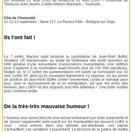
Du vendredi 21 août (13h) au dimanche 23 août (13h) – Université de
Toulouse Jean-Jaurès, 5 allée Antonio Machado – Toulouse.
Fête de l’Humanité
11-12-13 septembre – Base 217, Le Plessis-Pâté – Bretigny-sur-Orge.
Ils l’ont fait !
Le 7 juillet, Macron avait proposé la candidature de Jean-Noël Buffet,
sénateur LR réactionnaire, au poste de Défenseur des droits suscitant un
tollé général d’une soixantaine d’associations humanitaires. Une pétition
pour s’opposer à sa nomination avait recueilli plus de 150 000 signatures.
Malgré ce, le 17 juillet, les parlementaires ont validé sa nomination par 43
voix contre 39, alors qu’ils pouvaient légalement s’y opposer. Vu les prises
de position de Jean-Noël Buffet contre l’avortement, contre le mariage pour
tous, pour le durcissement de la loi immigration, sûr que les droits des
femmes, des LGBT+ et des migrants vont être défendus ! Une belle victoire
pour l’extrême droite.
De la très-très mauvaise humeur !
L’humeur vous laisse libre de vous laisser embarquer par votre subjectivité et
de laisser vagabonder votre esprit sur les éventualités qui peuvent s’offrir à
vous : nous entrons dans une période pré-électorale. Les esprits
s’échauffent. Les vocations s’exacerbent. La décision de la justice de mettre