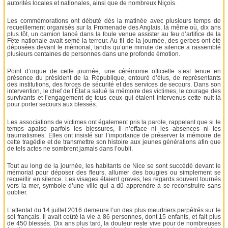
autorités locales et nationales, ainsi que de nombreux Niçois.
Les commémorations ont débuté dès la matinée avec plusieurs temps de
recueillement organisés sur la Promenade des Anglais, là même où, dix ans
plus tôt, un camion lancé dans la foule venue assister au feu d’artifice de la
Fête nationale avait semé la terreur. Au fil de la journée, des gerbes ont été
déposées devant le mémorial, tandis qu’une minute de silence a rassemblé
plusieurs centaines de personnes dans une profonde émotion.
Point d’orgue de cette journée, une cérémonie officielle s’est tenue en
présence du président de la République, entouré d’élus, de représentants
des institutions, des forces de sécurité et des services de secours. Dans son
intervention, le chef de l’État a salué la mémoire des victimes, le courage des
survivants et l’engagement de tous ceux qui étaient intervenus cette nuit-là
pour porter secours aux blessés.
Les associations de victimes ont également pris la parole, rappelant que si le
temps apaise parfois les blessures, il n’efface ni les absences ni les
traumatismes. Elles ont insisté sur l’importance de préserver la mémoire de
cette tragédie et de transmettre son histoire aux jeunes générations afin que
de tels actes ne sombrent jamais dans l’oubli.
Tout au long de la journée, les habitants de Nice se sont succédé devant le
mémorial pour déposer des fleurs, allumer des bougies ou simplement se
recueillir en silence. Les visages étaient graves, les regards souvent tournés
vers la mer, symbole d’une ville qui a dû apprendre à se reconstruire sans
oublier.
L’attentat du 14 juillet 2016 demeure l’un des plus meurtriers perpétrés sur le
sol français. Il avait coûté la vie à 86 personnes, dont 15 enfants, et fait plus
de 450 blessés. Dix ans plus tard, la douleur reste vive pour de nombreuses