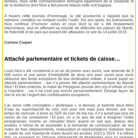
familles, mais cette commémoration témoigne également de la solidarité et
de la résilience dont Nice a fait preuve depuis cette nuit tragique.
À travers cette journée d’hommage, la cité azuréenne a rappelé que la
mémoire constitue un rempart contre l’oubli. Dix ans après les événements,
Nice continue d’honorer celles et ceux dont la vie a été brutalement
interrompue, tout en affirmant sa volonté de défendre les valeurs de liberté,
de fraternité et de paix qui avaient été attaquées ce soir du 14 juillet 2016.
Corinne Coquet
Attaché parlementaire et tickets de caisse…
Louis Aliot a été condamné à un an de prison avec sursis, une amende de 5
000 euros et une peine d’inéligibilité de deux ans avec sursis pour avoir
détourné des fonds européens de leur destination initiale, à savoir payer un
attaché parlementaire… qui n’a jamais été attaché parlementaire du député
Aliot ! Et bien entendu, le maire de Perpignan pousse des cris d’orfraie et crie
à l’injustice… car il ne s’est pas enrichi personnellement. Étrange façon de
nier le vol de l’argent des contribuables européens…
Car, selon cette conception « aliotesque », si demain, je barbote deux litres
d’eau au supermarché du coin, non pour moi mais pour donner, par ces
temps de canicule, à boire au SDF du coin de ma rue, il n’y aurait pas plus de
raison de me condamner ! Et puis, on a un peu de mal à imaginer l’édile
perpignanais comme un chevalier blanc quand on sait que, depuis des
années, il refuse de se soumettre à la demande de communication de ses
notes de frais (déplacements, restauration et représentation) réalisées dans
le cadre de son mandat de maire durant les années 2020 à 2024. Il a même
fallu un jugement du Tribunal administratif de Montpellier pour lui rappeler