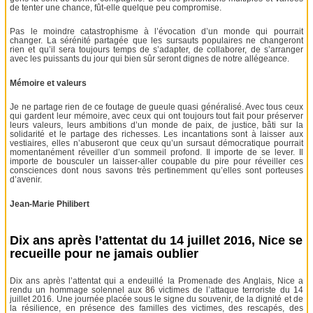
de tenter une chance, fût-elle quelque peu compromise.
Pas le moindre catastrophisme à l’évocation d’un monde qui pourrait
changer. La sérénité partagée que les sursauts populaires ne changeront
rien et qu’il sera toujours temps de s’adapter, de collaborer, de s’arranger
avec les puissants du jour qui bien sûr seront dignes de notre allégeance.
Mémoire et valeurs
Je ne partage rien de ce foutage de gueule quasi généralisé. Avec tous ceux
qui gardent leur mémoire, avec ceux qui ont toujours tout fait pour préserver
leurs valeurs, leurs ambitions d’un monde de paix, de justice, bâti sur la
solidarité et le partage des richesses. Les incantations sont à laisser aux
vestiaires, elles n’abuseront que ceux qu’un sursaut démocratique pourrait
momentanément réveiller d’un sommeil profond. Il importe de se lever. Il
importe de bousculer un laisser-aller coupable du pire pour réveiller ces
consciences dont nous savons très pertinemment qu’elles sont porteuses
d’avenir.
Jean-Marie Philibert
Dix ans après l’attentat du 14 juillet 2016, Nice se
recueille pour ne jamais oublier
Dix ans après l’attentat qui a endeuillé la Promenade des Anglais, Nice a
rendu un hommage solennel aux 86 victimes de l’attaque terroriste du 14
juillet 2016. Une journée placée sous le signe du souvenir, de la dignité et de
la résilience, en présence des familles des victimes, des rescapés, des