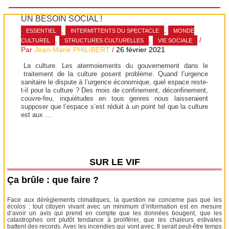
UN BESOIN SOCIAL !
,
,
ESSENTIEL
INTERMITTENTS DU SPECTACLE
MONDE
,
,
/
CULTUREL
STRUCTURES CULTURELLES
VIE SOCIALE
Par
Jean-Marie PHILIBERT
/
26 février 2021
La culture. Les atermoiements du gouvernement dans le
traitement de la culture posent problème. Quand l’urgence
sanitaire le dispute à l’urgence économique, quel espace reste-
t-il pour la culture ? Des mois de confinement, déconfinement,
couvre-feu, inquiétudes en tous genres nous laisseraient
supposer que l’espace s’est réduit à un point tel que la culture
est aux …
SUR LE VIF
Ça brûle : que faire ?
Face aux dérèglements climatiques, la question ne concerne pas que les
écolos : tout citoyen vivant avec un minimum d’information est en mesure
d’avoir un avis qui prend en compte que les données bougent, que les
catastrophes ont plutôt tendance à proliférer, que les chaleurs estivales
battent des records. Avec les incendies qui vont avec. Il serait peut-être temps