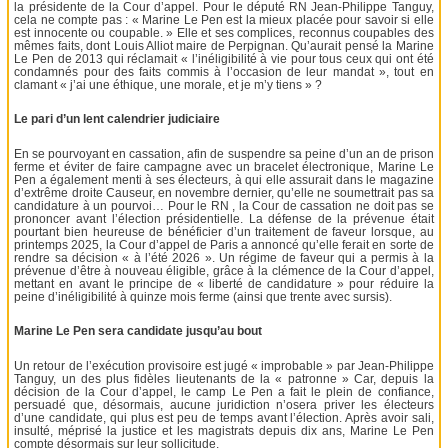
la présidente de la Cour d’appel. Pour le député RN Jean-Philippe Tanguy,
cela ne compte pas : « Marine Le Pen est la mieux placée pour savoir si elle
est innocente ou coupable. » Elle et ses complices, reconnus coupables des
mêmes faits, dont Louis Alliot maire de Perpignan. Qu’aurait pensé la Marine
Le Pen de 2013 qui réclamait « l’inéligibilité à vie pour tous ceux qui ont été
condamnés pour des faits commis à l’occasion de leur mandat », tout en
clamant « j’ai une éthique, une morale, et je m’y tiens » ?
Le pari d’un lent calendrier judiciaire
En se pourvoyant en cassation, afin de suspendre sa peine d’un an de prison
ferme et éviter de faire campagne avec un bracelet électronique, Marine Le
Pen a également menti à ses électeurs, à qui elle assurait dans le magazine
d’extrême droite Causeur, en novembre dernier, qu’elle ne soumettrait pas sa
candidature à un pourvoi… Pour le RN , la Cour de cassation ne doit pas se
prononcer avant l’élection présidentielle. La défense de la prévenue était
pourtant bien heureuse de bénéficier d’un traitement de faveur lorsque, au
printemps 2025, la Cour d’appel de Paris a annoncé qu’elle ferait en sorte de
rendre sa décision « à l’été 2026 ». Un régime de faveur qui a permis à la
prévenue d’être à nouveau éligible, grâce à la clémence de la Cour d’appel,
mettant en avant le principe de « liberté de candidature » pour réduire la
peine d’inéligibilité à quinze mois ferme (ainsi que trente avec sursis).
Marine Le Pen sera candidate jusqu’au bout
Un retour de l’exécution provisoire est jugé « improbable » par Jean-Philippe
Tanguy, un des plus fidèles lieutenants de la « patronne » Car, depuis la
décision de la Cour d’appel, le camp Le Pen a fait le plein de confiance,
persuadé que, désormais, aucune juridiction n’osera priver les électeurs
d’une candidate, qui plus est peu de temps avant l’élection. Après avoir sali,
insulté, méprisé la justice et les magistrats depuis dix ans, Marine Le Pen
compte désormais sur leur sollicitude.