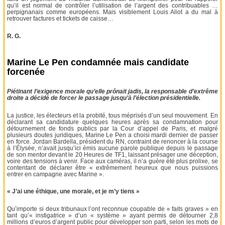
qu’il est normal de contrôler l’utilisation de l’argent des contribuables …
perpignanais comme européens. Mais visiblement Louis Aliot a du mal à
retrouver factures et tickets de caisse…
R. G.
Marine Le Pen condamnée mais candidate
forcenée
Piétinant l’exigence morale qu’elle prônait jadis, la responsable d’extrême
droite a décidé de forcer le passage jusqu’à l’élection présidentielle.
La justice, les électeurs et la probité, tous méprisés d’un seul mouvement. En
déclarant sa candidature quelques heures après sa condamnation pour
détournement de fonds publics par la Cour d’appel de Paris, et malgré
plusieurs doutes juridiques, Marine Le Pen a choisi mardi dernier de passer
en force. Jordan Bardella, président du RN, contraint de renoncer à la course
à l’Élysée, n’avait jusqu’ici émis aucune parole publique depuis le passage
de son mentor devant le 20 Heures de TF1, laissant présager une déception,
voire des tensions à venir. Face aux caméras, il n’a guère été plus prolixe, se
contentant de déclarer être « extrêmement heureux que nous puissions
entrer en campagne avec Marine ».
« J’ai une éthique, une morale, et je m’y tiens »
Qu’importe si deux tribunaux l’ont reconnue coupable de « faits graves » en
tant qu’« instigatrice » d’un « système » ayant permis de détourner 2,8
millions d’euros d’argent public pour développer son parti, selon les mots de