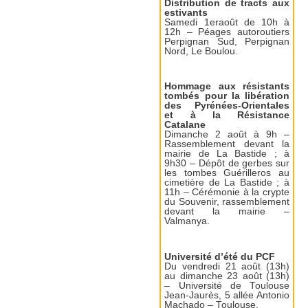
Distribution de tracts aux
estivants
Samedi 1eraoût de 10h à
12h – Péages autoroutiers
Perpignan Sud, Perpignan
Nord, Le Boulou.
Hommage aux résistants
tombés pour la libération
des Pyrénées-Orientales
et à la Résistance
Catalane
Dimanche 2 août à 9h –
Rassemblement devant la
mairie de La Bastide ; à
9h30 – Dépôt de gerbes sur
les tombes Guérilleros au
cimetière de La Bastide ; à
11h – Cérémonie à la crypte
du Souvenir, rassemblement
devant la mairie –
Valmanya.
Université d’été du PCF
Du vendredi 21 août (13h)
au dimanche 23 août (13h)
– Université de Toulouse
Jean-Jaurès, 5 allée Antonio
Machado – Toulouse.