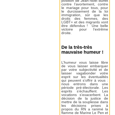
position de Jean-Noël Buffet
contre l’avortement, contre
le mariage pour tous, pour
le durcissement de la loi
immigration, sûr que les
droits des femmes, des
LGBT+ et des migrants vont
être défendus ! Une belle
victoire pour l’extrême
droite.
De la très-très
mauvaise humeur !
L’humeur vous laisse libre
de vous laisser embarquer
par votre subjectivité et de
laisser vagabonder votre
esprit sur les éventualités
qui peuvent s’offrir à vous :
nous entrons dans une
période pré-électorale. Les
esprits s’échauffent. Les
vocations s’exacerbent. La
décision de la justice de
mettre de la souplesse dans
les décisions prises à
propos du RN a ranimé la
flamme de Marine Le Pen et