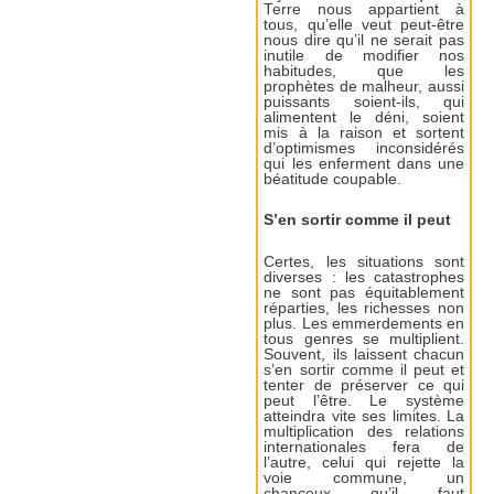
Terre nous appartient à
tous, qu’elle veut peut-être
nous dire qu’il ne serait pas
inutile de modifier nos
habitudes, que les
prophètes de malheur, aussi
puissants soient-ils, qui
alimentent le déni, soient
mis à la raison et sortent
d’optimismes inconsidérés
qui les enferment dans une
béatitude coupable.
S’en sortir comme il peut
Certes, les situations sont
diverses : les catastrophes
ne sont pas équitablement
réparties, les richesses non
plus. Les emmerdements en
tous genres se multiplient.
Souvent, ils laissent chacun
s’en sortir comme il peut et
tenter de préserver ce qui
peut l’être. Le système
atteindra vite ses limites. La
multiplication des relations
internationales fera de
l’autre, celui qui rejette la
voie commune, un
chanceux qu’il faut