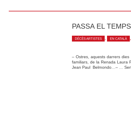
PASSA EL TEMPS
,
DÉCÈS ARTISTES
EN CATALÀ
– Ostres, aquests darrers dies
familiars, de la Renada Laura P
Jean Paul Belmondo…– … Sense 