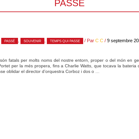
PASSÉ
,
,
,
/ Par
C C
/
9 septembre 20
PASSÉ
SOUVENIR
TEMPS QUI PASSE
 són fatals per molts noms del nostre entorn, proper o del món en ge
ortet per la més propera, fins a Charlie Watts, que tocava la bateria 
oblidar el director d’orquestra Corboz i dos o …