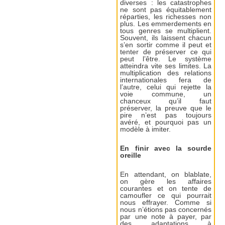
diverses : les catastrophes
ne sont pas équitablement
réparties, les richesses non
plus. Les emmerdements en
tous genres se multiplient.
Souvent, ils laissent chacun
s’en sortir comme il peut et
tenter de préserver ce qui
peut l’être. Le système
atteindra vite ses limites. La
multiplication des relations
internationales fera de
l’autre, celui qui rejette la
voie commune, un
chanceux qu’il faut
préserver, la preuve que le
pire n’est pas toujours
avéré, et pourquoi pas un
modèle à imiter.
En finir avec la sourde
oreille
En attendant, on blablate,
on gère les affaires
courantes et on tente de
camoufler ce qui pourrait
nous effrayer. Comme si
nous n’étions pas concernés
par une note à payer, par
des adaptations à