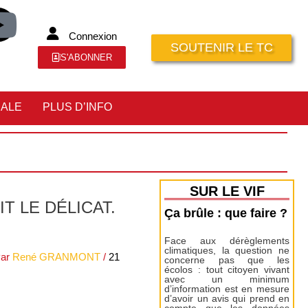
Connexion
SOUTENIR LE TC
S'ABONNER
IALE
PLUS D’INFO
SUR LE VIF
T LE DÉLICAT.
Ça brûle : que faire ?
Face aux dérèglements
climatiques, la question ne
Par
René GRANMONT
/
21
concerne pas que les
écolos : tout citoyen vivant
avec un minimum
d’information est en mesure
d’avoir un avis qui prend en