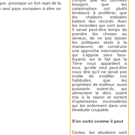
compte que les données
que, provoque un fort rejet de la
bougent, que les
le seul pays européen à élire un
catastrophes ont plutôt
tendance à proliférer, que
les chaleurs estivales
battent des records. Avec
les incendies qui vont avec.
Il serait peut-être temps de
prendre les choses au
sérieux, de ne pas laisser
les politiques seuls à la
manœuvre, de construire
une approche internationale
qui s’appuie sans faux-
fuyants sur le fait que la
Terre nous appartient à
tous, qu’elle veut peut-être
nous dire qu’il ne serait pas
inutile de modifier nos
habitudes, que les
prophètes de malheur, aussi
puissants soient-ils, qui
alimentent le déni, soient
mis à la raison et sortent
d’optimismes inconsidérés
qui les enferment dans une
béatitude coupable.
S’en sortir comme il peut
Certes, les situations sont