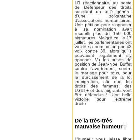
LR réactionnaire, au poste
de Défenseur des droits
suscitant un tollé général
d’une soixantaine
d’associations humanitaires.
Une pétition pour s’opposer
à sa nomination avait
recueilli plus de 150 000
signatures. Malgré ce, le 17
juillet, les parlementaires ont
validé sa nomination par 43
voix contre 39, alors qu’ils
pouvaient légalement s’y
opposer. Vu les prises de
position de Jean-Noël Buffet
contre l’avortement, contre
le mariage pour tous, pour
le durcissement de la loi
immigration, sûr que les
droits des femmes, des
LGBT+ et des migrants vont
être défendus ! Une belle
victoire pour l’extrême
droite.
De la très-très
mauvaise humeur !
L’humeur vous laisse libre