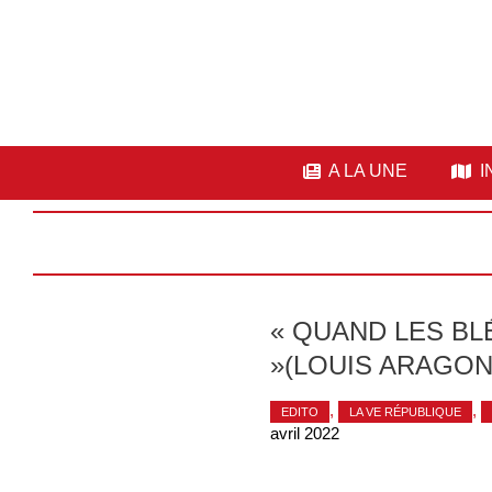
A LA UNE
I
« QUAND LES BLÉ
»(LOUIS ARAGON
,
,
EDITO
LA VE RÉPUBLIQUE
avril 2022