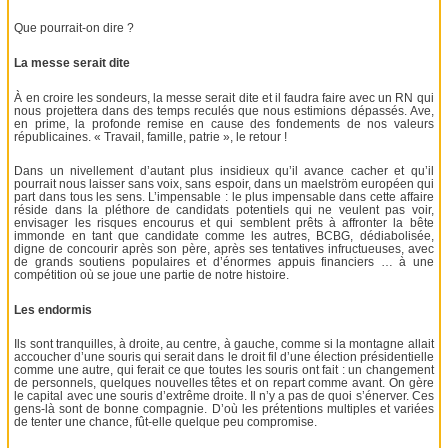
Que pourrait-on dire ?
La messe serait dite
À en croire les sondeurs, la messe serait dite et il faudra faire avec un RN qui
nous projettera dans des temps reculés que nous estimions dépassés. Ave,
en prime, la profonde remise en cause des fondements de nos valeurs
républicaines. « Travail, famille, patrie », le retour !
Dans un nivellement d’autant plus insidieux qu’il avance cacher et qu’il
pourrait nous laisser sans voix, sans espoir, dans un maelström européen qui
part dans tous les sens. L’impensable : le plus impensable dans cette affaire
réside dans la pléthore de candidats potentiels qui ne veulent pas voir,
envisager les risques encourus et qui semblent prêts à affronter la bête
immonde en tant que candidate comme les autres, BCBG, dédiabolisée,
digne de concourir après son père, après ses tentatives infructueuses, avec
de grands soutiens populaires et d’énormes appuis financiers … à une
compétition où se joue une partie de notre histoire.
Les endormis
Ils sont tranquilles, à droite, au centre, à gauche, comme si la montagne allait
accoucher d’une souris qui serait dans le droit fil d’une élection présidentielle
comme une autre, qui ferait ce que toutes les souris ont fait : un changement
de personnels, quelques nouvelles têtes et on repart comme avant. On gère
le capital avec une souris d’extrême droite. Il n’y a pas de quoi s’énerver. Ces
gens-là sont de bonne compagnie. D’où les prétentions multiples et variées
de tenter une chance, fût-elle quelque peu compromise.