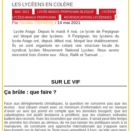
LES LYCÉENS EN COLÈRE
,
,
BAC 2021
LYCÉE ARAGO PERPIGNAN BLOQUÉ
LYCÉENS
,
/
LYCÉES ARAGO PERPIGNAN
REVENDICATIONS LYCÉENNES
Par
Nicolas CARRERE
/
14 mai 2021
Lycée Arago. Depuis le mardi 4 mai, ce lycée de Perpignan
est bloqué par des lycéens. A Perpignan, les lycéens du
lycée Arago ont, depuis début mai, bloqué leur établissement.
Ils se sont organisés en créant une structure locale du
syndicat lycéen Mouvement National Lycéen. Nous avons
rencontré trois d’entre eux : Alice, Rafik et Samuel. …
SUR LE VIF
Ça brûle : que faire ?
Face aux dérèglements climatiques, la question ne concerne pas que les
écolos : tout citoyen vivant avec un minimum d’information est en mesure
d’avoir un avis qui prend en compte que les données bougent, que les
catastrophes ont plutôt tendance à proliférer, que les chaleurs estivales
battent des records. Avec les incendies qui vont avec. Il serait peut-être temps
de prendre les choses au sérieux, de ne pas laisser les politiques seuls à la
manœuvre, de construire une approche internationale qui s’appuie sans
faux-fuyants sur le fait que la Terre nous appartient à tous, qu’elle veut peut-