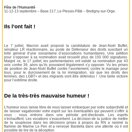
Fête de l’Humanité
11-12-13 septembre – Base 217, Le Plessis-Pâté – Bretigny-sur-Orge.
Ils l’ont fait !
Le 7 juillet, Macron avait proposé la candidature de Jean-Noël Buffet,
sénateur LR réactionnaire, au poste de Défenseur des droits suscitant un
tollé général d’une soixantaine d’associations humanitaires. Une pétition
pour s’opposer à sa nomination avait recueilli plus de 150 000 signatures.
Malgré ce, le 17 juillet, les parlementaires ont validé sa nomination par 43
voix contre 39, alors qu’ils pouvaient légalement s’y opposer. Vu les prises
de position de Jean-Noël Buffet contre l’avortement, contre le mariage pour
tous, pour le durcissement de la loi immigration, sûr que les droits des
femmes, des LGBT+ et des migrants vont être défendus ! Une belle victoire
pour l’extrême droite.
De la très-très mauvaise humeur !
L’humeur vous laisse libre de vous laisser embarquer par votre subjectivité et
de laisser vagabonder votre esprit sur les éventualités qui peuvent s’offrir à
vous : nous entrons dans une période pré-électorale. Les esprits
s’échauffent. Les vocations s’exacerbent. La décision de la justice de mettre
de la souplesse dans les décisions prises à propos du RN a ranimé la
flamme de Marine Le Pen et a renvoyé Bardella dans une attente où il est
possible de lire de la déception.