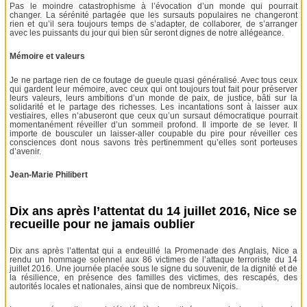
Pas le moindre catastrophisme à l’évocation d’un monde qui pourrait
changer. La sérénité partagée que les sursauts populaires ne changeront
rien et qu’il sera toujours temps de s’adapter, de collaborer, de s’arranger
avec les puissants du jour qui bien sûr seront dignes de notre allégeance.
Mémoire et valeurs
Je ne partage rien de ce foutage de gueule quasi généralisé. Avec tous ceux
qui gardent leur mémoire, avec ceux qui ont toujours tout fait pour préserver
leurs valeurs, leurs ambitions d’un monde de paix, de justice, bâti sur la
solidarité et le partage des richesses. Les incantations sont à laisser aux
vestiaires, elles n’abuseront que ceux qu’un sursaut démocratique pourrait
momentanément réveiller d’un sommeil profond. Il importe de se lever. Il
importe de bousculer un laisser-aller coupable du pire pour réveiller ces
consciences dont nous savons très pertinemment qu’elles sont porteuses
d’avenir.
Jean-Marie Philibert
Dix ans après l’attentat du 14 juillet 2016, Nice se
recueille pour ne jamais oublier
Dix ans après l’attentat qui a endeuillé la Promenade des Anglais, Nice a
rendu un hommage solennel aux 86 victimes de l’attaque terroriste du 14
juillet 2016. Une journée placée sous le signe du souvenir, de la dignité et de
la résilience, en présence des familles des victimes, des rescapés, des
autorités locales et nationales, ainsi que de nombreux Niçois.