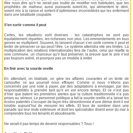
être nous dire qu’il ne serait pas inutile de modifier nos habitudes, que les
prophètes de malheur, aussi puissants soient-ils, qui alimentent le déni,
soient mis à la raison et sortent d’optimismes inconsidérés qui les enferment
dans une béatitude coupable.
S’en sortir comme il peut
Certes, les situations sont diverses : les catastrophes ne sont pas
équitablement réparties, les richesses non plus. Les emmerdements en tous
genres se multiplient. Souvent, ils laissent chacun s’en sortir comme il peut et
tenter de préserver ce qui peut l’être. Le système atteindra vite ses limites. La
multiplication des relations internationales fera de l’autre, celui qui rejette la
voie commune, un chanceux qu’il faut préserver, la preuve que le pire n’est
pas toujours avéré, et pourquoi pas un modèle à imiter.
En finir avec la sourde oreille
En attendant, on blablate, on gère les affaires courantes et on tente de
camoufler ce qui pourrait nous effrayer. Comme si nous n’étions pas
concernés par une note à payer, par des adaptations à envisager, par des
responsabilités à prendre tant qu’il en est encore temps. Et ce n’est pas
d’hier que datent les premières alertes que la culture traditionnelle n’a pas
prises au sérieux. Le personnel politique a fait la sourde oreille et a laissé les
écolos patentés s’occuper de façon très désordonnée d’une dérive dont il est
loisible aujourd’hui de mesurer les effets. Et tous de sombrer dans une
panade qui leur reste extérieure et dont les spécialistes disent avoir du mal à
comprendre tous les tenants et aboutissants.
Ne serait-il pas temps de devenir responsables ? Tous !