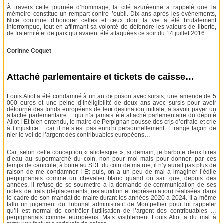
À travers cette journée d’hommage, la cité azuréenne a rappelé que la
mémoire constitue un rempart contre l’oubli. Dix ans après les événements,
Nice continue d’honorer celles et ceux dont la vie a été brutalement
interrompue, tout en affirmant sa volonté de défendre les valeurs de liberté,
de fraternité et de paix qui avaient été attaquées ce soir du 14 juillet 2016.
Corinne Coquet
Attaché parlementaire et tickets de caisse…
Louis Aliot a été condamné à un an de prison avec sursis, une amende de 5
000 euros et une peine d’inéligibilité de deux ans avec sursis pour avoir
détourné des fonds européens de leur destination initiale, à savoir payer un
attaché parlementaire… qui n’a jamais été attaché parlementaire du député
Aliot ! Et bien entendu, le maire de Perpignan pousse des cris d’orfraie et crie
à l’injustice… car il ne s’est pas enrichi personnellement. Étrange façon de
nier le vol de l’argent des contribuables européens…
Car, selon cette conception « aliotesque », si demain, je barbote deux litres
d’eau au supermarché du coin, non pour moi mais pour donner, par ces
temps de canicule, à boire au SDF du coin de ma rue, il n’y aurait pas plus de
raison de me condamner ! Et puis, on a un peu de mal à imaginer l’édile
perpignanais comme un chevalier blanc quand on sait que, depuis des
années, il refuse de se soumettre à la demande de communication de ses
notes de frais (déplacements, restauration et représentation) réalisées dans
le cadre de son mandat de maire durant les années 2020 à 2024. Il a même
fallu un jugement du Tribunal administratif de Montpellier pour lui rappeler
qu’il est normal de contrôler l’utilisation de l’argent des contribuables …
perpignanais comme européens. Mais visiblement Louis Aliot a du mal à