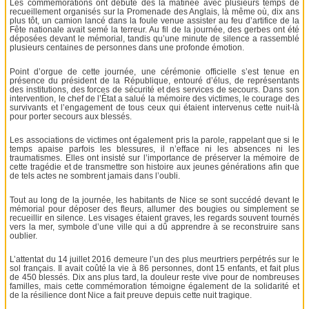
Les commémorations ont débuté dès la matinée avec plusieurs temps de
recueillement organisés sur la Promenade des Anglais, là même où, dix ans
plus tôt, un camion lancé dans la foule venue assister au feu d’artifice de la
Fête nationale avait semé la terreur. Au fil de la journée, des gerbes ont été
déposées devant le mémorial, tandis qu’une minute de silence a rassemblé
plusieurs centaines de personnes dans une profonde émotion.
Point d’orgue de cette journée, une cérémonie officielle s’est tenue en
présence du président de la République, entouré d’élus, de représentants
des institutions, des forces de sécurité et des services de secours. Dans son
intervention, le chef de l’État a salué la mémoire des victimes, le courage des
survivants et l’engagement de tous ceux qui étaient intervenus cette nuit-là
pour porter secours aux blessés.
Les associations de victimes ont également pris la parole, rappelant que si le
temps apaise parfois les blessures, il n’efface ni les absences ni les
traumatismes. Elles ont insisté sur l’importance de préserver la mémoire de
cette tragédie et de transmettre son histoire aux jeunes générations afin que
de tels actes ne sombrent jamais dans l’oubli.
Tout au long de la journée, les habitants de Nice se sont succédé devant le
mémorial pour déposer des fleurs, allumer des bougies ou simplement se
recueillir en silence. Les visages étaient graves, les regards souvent tournés
vers la mer, symbole d’une ville qui a dû apprendre à se reconstruire sans
oublier.
L’attentat du 14 juillet 2016 demeure l’un des plus meurtriers perpétrés sur le
sol français. Il avait coûté la vie à 86 personnes, dont 15 enfants, et fait plus
de 450 blessés. Dix ans plus tard, la douleur reste vive pour de nombreuses
familles, mais cette commémoration témoigne également de la solidarité et
de la résilience dont Nice a fait preuve depuis cette nuit tragique.