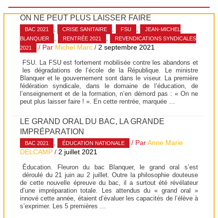
ON NE PEUT PLUS LAISSER FAIRE
,
,
,
BAC 2021
CRISE SANITAIRE
FSU
JEAN-MICHEL
,
,
BLANQUER
RENTRÉE 2021
REVENDICATIONS SYNDICALES
/ Par
Michel Marc
/
2 septembre 2021
2021
FSU. La FSU est fortement mobilisée contre les abandons et
les dégradations de l’école de la République. Le ministre
Blanquer et le gouvernement sont dans le viseur. La première
fédération syndicale, dans le domaine de l’éducation, de
l’enseignement et de la formation, n’en démord pas : « On ne
peut plus laisser faire ! ». En cette rentrée, marquée …
LE GRAND ORAL DU BAC, LA GRANDE
IMPRÉPARATION
,
/ Par
Anne Marie
BAC 2021
ÉDUCATION NATIONALE
DELCAMP
/
2 juillet 2021
Éducation. Fleuron du bac Blanquer, le grand oral s’est
déroulé du 21 juin au 2 juillet. Outre la philosophie douteuse
de cette nouvelle épreuve du bac, il a surtout été révélateur
d’une impréparation totale. Les attendus du « grand oral »
innové cette année, étaient d’évaluer les capacités de l’élève à
s’exprimer. Les 5 premières …