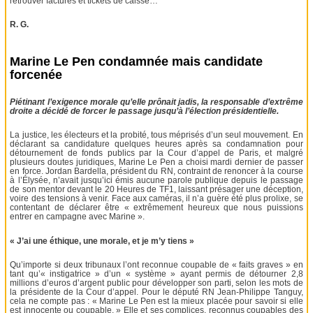
retrouver factures et tickets de caisse…
R. G.
Marine Le Pen condamnée mais candidate
forcenée
Piétinant l’exigence morale qu’elle prônait jadis, la responsable d’extrême
droite a décidé de forcer le passage jusqu’à l’élection présidentielle.
La justice, les électeurs et la probité, tous méprisés d’un seul mouvement. En
déclarant sa candidature quelques heures après sa condamnation pour
détournement de fonds publics par la Cour d’appel de Paris, et malgré
plusieurs doutes juridiques, Marine Le Pen a choisi mardi dernier de passer
en force. Jordan Bardella, président du RN, contraint de renoncer à la course
à l’Élysée, n’avait jusqu’ici émis aucune parole publique depuis le passage
de son mentor devant le 20 Heures de TF1, laissant présager une déception,
voire des tensions à venir. Face aux caméras, il n’a guère été plus prolixe, se
contentant de déclarer être « extrêmement heureux que nous puissions
entrer en campagne avec Marine ».
« J’ai une éthique, une morale, et je m’y tiens »
Qu’importe si deux tribunaux l’ont reconnue coupable de « faits graves » en
tant qu’« instigatrice » d’un « système » ayant permis de détourner 2,8
millions d’euros d’argent public pour développer son parti, selon les mots de
la présidente de la Cour d’appel. Pour le député RN Jean-Philippe Tanguy,
cela ne compte pas : « Marine Le Pen est la mieux placée pour savoir si elle
est innocente ou coupable. » Elle et ses complices, reconnus coupables des