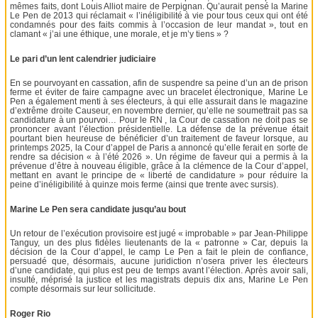
mêmes faits, dont Louis Alliot maire de Perpignan. Qu’aurait pensé la Marine
Le Pen de 2013 qui réclamait « l’inéligibilité à vie pour tous ceux qui ont été
condamnés pour des faits commis à l’occasion de leur mandat », tout en
clamant « j’ai une éthique, une morale, et je m’y tiens » ?
Le pari d’un lent calendrier judiciaire
En se pourvoyant en cassation, afin de suspendre sa peine d’un an de prison
ferme et éviter de faire campagne avec un bracelet électronique, Marine Le
Pen a également menti à ses électeurs, à qui elle assurait dans le magazine
d’extrême droite Causeur, en novembre dernier, qu’elle ne soumettrait pas sa
candidature à un pourvoi… Pour le RN , la Cour de cassation ne doit pas se
prononcer avant l’élection présidentielle. La défense de la prévenue était
pourtant bien heureuse de bénéficier d’un traitement de faveur lorsque, au
printemps 2025, la Cour d’appel de Paris a annoncé qu’elle ferait en sorte de
rendre sa décision « à l’été 2026 ». Un régime de faveur qui a permis à la
prévenue d’être à nouveau éligible, grâce à la clémence de la Cour d’appel,
mettant en avant le principe de « liberté de candidature » pour réduire la
peine d’inéligibilité à quinze mois ferme (ainsi que trente avec sursis).
Marine Le Pen sera candidate jusqu’au bout
Un retour de l’exécution provisoire est jugé « improbable » par Jean-Philippe
Tanguy, un des plus fidèles lieutenants de la « patronne » Car, depuis la
décision de la Cour d’appel, le camp Le Pen a fait le plein de confiance,
persuadé que, désormais, aucune juridiction n’osera priver les électeurs
d’une candidate, qui plus est peu de temps avant l’élection. Après avoir sali,
insulté, méprisé la justice et les magistrats depuis dix ans, Marine Le Pen
compte désormais sur leur sollicitude.
Roger Rio