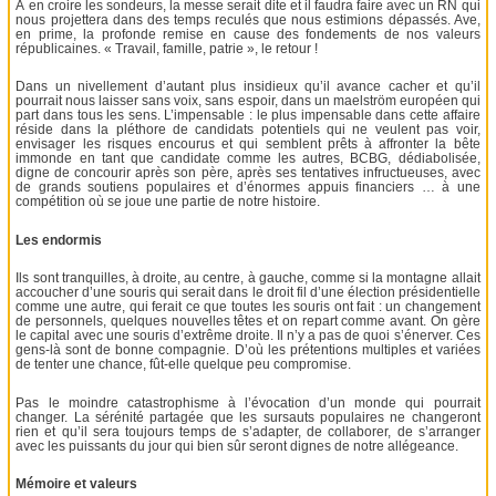
À en croire les sondeurs, la messe serait dite et il faudra faire avec un RN qui
nous projettera dans des temps reculés que nous estimions dépassés. Ave,
en prime, la profonde remise en cause des fondements de nos valeurs
républicaines. « Travail, famille, patrie », le retour !
Dans un nivellement d’autant plus insidieux qu’il avance cacher et qu’il
pourrait nous laisser sans voix, sans espoir, dans un maelström européen qui
part dans tous les sens. L’impensable : le plus impensable dans cette affaire
réside dans la pléthore de candidats potentiels qui ne veulent pas voir,
envisager les risques encourus et qui semblent prêts à affronter la bête
immonde en tant que candidate comme les autres, BCBG, dédiabolisée,
digne de concourir après son père, après ses tentatives infructueuses, avec
de grands soutiens populaires et d’énormes appuis financiers … à une
compétition où se joue une partie de notre histoire.
Les endormis
Ils sont tranquilles, à droite, au centre, à gauche, comme si la montagne allait
accoucher d’une souris qui serait dans le droit fil d’une élection présidentielle
comme une autre, qui ferait ce que toutes les souris ont fait : un changement
de personnels, quelques nouvelles têtes et on repart comme avant. On gère
le capital avec une souris d’extrême droite. Il n’y a pas de quoi s’énerver. Ces
gens-là sont de bonne compagnie. D’où les prétentions multiples et variées
de tenter une chance, fût-elle quelque peu compromise.
Pas le moindre catastrophisme à l’évocation d’un monde qui pourrait
changer. La sérénité partagée que les sursauts populaires ne changeront
rien et qu’il sera toujours temps de s’adapter, de collaborer, de s’arranger
avec les puissants du jour qui bien sûr seront dignes de notre allégeance.
Mémoire et valeurs