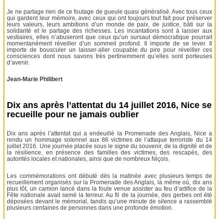
Je ne partage rien de ce foutage de gueule quasi généralisé. Avec tous ceux
qui gardent leur mémoire, avec ceux qui ont toujours tout fait pour préserver
leurs valeurs, leurs ambitions d’un monde de paix, de justice, bâti sur la
solidarité et le partage des richesses. Les incantations sont à laisser aux
vestiaires, elles n’abuseront que ceux qu’un sursaut démocratique pourrait
momentanément réveiller d’un sommeil profond. Il importe de se lever. Il
importe de bousculer un laisser-aller coupable du pire pour réveiller ces
consciences dont nous savons très pertinemment qu’elles sont porteuses
d’avenir.
Jean-Marie Philibert
Dix ans après l’attentat du 14 juillet 2016, Nice se
recueille pour ne jamais oublier
Dix ans après l’attentat qui a endeuillé la Promenade des Anglais, Nice a
rendu un hommage solennel aux 86 victimes de l’attaque terroriste du 14
juillet 2016. Une journée placée sous le signe du souvenir, de la dignité et de
la résilience, en présence des familles des victimes, des rescapés, des
autorités locales et nationales, ainsi que de nombreux Niçois.
Les commémorations ont débuté dès la matinée avec plusieurs temps de
recueillement organisés sur la Promenade des Anglais, là même où, dix ans
plus tôt, un camion lancé dans la foule venue assister au feu d’artifice de la
Fête nationale avait semé la terreur. Au fil de la journée, des gerbes ont été
déposées devant le mémorial, tandis qu’une minute de silence a rassemblé
plusieurs centaines de personnes dans une profonde émotion.