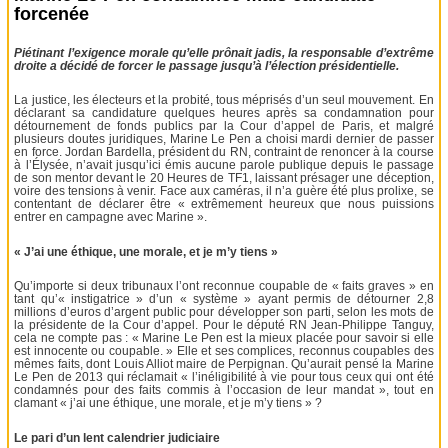
forcenée
Piétinant l’exigence morale qu’elle prônait jadis, la responsable d’extrême
droite a décidé de forcer le passage jusqu’à l’élection présidentielle.
La justice, les électeurs et la probité, tous méprisés d’un seul mouvement. En
déclarant sa candidature quelques heures après sa condamnation pour
détournement de fonds publics par la Cour d’appel de Paris, et malgré
plusieurs doutes juridiques, Marine Le Pen a choisi mardi dernier de passer
en force. Jordan Bardella, président du RN, contraint de renoncer à la course
à l’Élysée, n’avait jusqu’ici émis aucune parole publique depuis le passage
de son mentor devant le 20 Heures de TF1, laissant présager une déception,
voire des tensions à venir. Face aux caméras, il n’a guère été plus prolixe, se
contentant de déclarer être « extrêmement heureux que nous puissions
entrer en campagne avec Marine ».
« J’ai une éthique, une morale, et je m’y tiens »
Qu’importe si deux tribunaux l’ont reconnue coupable de « faits graves » en
tant qu’« instigatrice » d’un « système » ayant permis de détourner 2,8
millions d’euros d’argent public pour développer son parti, selon les mots de
la présidente de la Cour d’appel. Pour le député RN Jean-Philippe Tanguy,
cela ne compte pas : « Marine Le Pen est la mieux placée pour savoir si elle
est innocente ou coupable. » Elle et ses complices, reconnus coupables des
mêmes faits, dont Louis Alliot maire de Perpignan. Qu’aurait pensé la Marine
Le Pen de 2013 qui réclamait « l’inéligibilité à vie pour tous ceux qui ont été
condamnés pour des faits commis à l’occasion de leur mandat », tout en
clamant « j’ai une éthique, une morale, et je m’y tiens » ?
Le pari d’un lent calendrier judiciaire