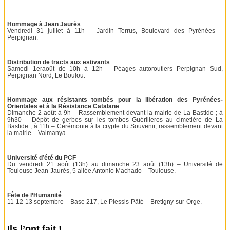
Hommage à Jean Jaurès
Vendredi 31 juillet à 11h – Jardin Terrus, Boulevard des Pyrénées –
Perpignan.
Distribution de tracts aux estivants
Samedi 1eraoût de 10h à 12h – Péages autoroutiers Perpignan Sud,
Perpignan Nord, Le Boulou.
Hommage aux résistants tombés pour la libération des Pyrénées-
Orientales et à la Résistance Catalane
Dimanche 2 août à 9h – Rassemblement devant la mairie de La Bastide ; à
9h30 – Dépôt de gerbes sur les tombes Guérilleros au cimetière de La
Bastide ; à 11h – Cérémonie à la crypte du Souvenir, rassemblement devant
la mairie – Valmanya.
Université d’été du PCF
Du vendredi 21 août (13h) au dimanche 23 août (13h) – Université de
Toulouse Jean-Jaurès, 5 allée Antonio Machado – Toulouse.
Fête de l’Humanité
11-12-13 septembre – Base 217, Le Plessis-Pâté – Bretigny-sur-Orge.
Ils l’ont fait !