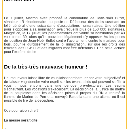
Le 7 juillet, Macron avait proposé la candidature de Jean-Noël Buffet,
sénateur LR réactionnaire, au poste de Défenseur des droits suscitant un
tollé général d’une soixantaine d’associations humanitaires. Une pétition
pour s’opposer à sa nomination avait recueilli plus de 150 000 signatures.
Malgré ce, le 17 juillet, les parlementaires ont validé sa nomination par 43
voix contre 39, alors qu’ils pouvaient légalement s’y opposer. Vu les prises
de position de Jean-Noël Buffet contre l’avortement, contre le mariage pour
tous, pour le durcissement de la loi immigration, sûr que les droits des
femmes, des LGBT+ et des migrants vont être défendus ! Une belle victoire
pour l’extrême droite.
De la très-très mauvaise humeur !
L’humeur vous laisse libre de vous laisser embarquer par votre subjectivité et
de laisser vagabonder votre esprit sur les éventualités qui peuvent s’offrir à
vous : nous entrons dans une période pré-électorale. Les esprits
s’échauffent. Les vocations s’exacerbent. La décision de la justice de mettre
de la souplesse dans les décisions prises à propos du RN a ranimé la
flamme de Marine Le Pen et a renvoyé Bardella dans une attente où il est
possible de lire de la déception.
Que pourrait-on dire ?
La messe serait dite