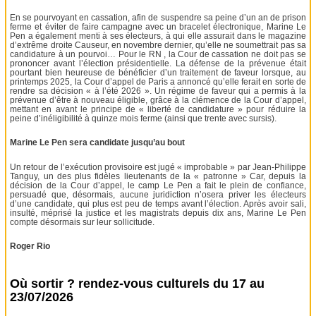
En se pourvoyant en cassation, afin de suspendre sa peine d’un an de prison
ferme et éviter de faire campagne avec un bracelet électronique, Marine Le
Pen a également menti à ses électeurs, à qui elle assurait dans le magazine
d’extrême droite Causeur, en novembre dernier, qu’elle ne soumettrait pas sa
candidature à un pourvoi… Pour le RN , la Cour de cassation ne doit pas se
prononcer avant l’élection présidentielle. La défense de la prévenue était
pourtant bien heureuse de bénéficier d’un traitement de faveur lorsque, au
printemps 2025, la Cour d’appel de Paris a annoncé qu’elle ferait en sorte de
rendre sa décision « à l’été 2026 ». Un régime de faveur qui a permis à la
prévenue d’être à nouveau éligible, grâce à la clémence de la Cour d’appel,
mettant en avant le principe de « liberté de candidature » pour réduire la
peine d’inéligibilité à quinze mois ferme (ainsi que trente avec sursis).
Marine Le Pen sera candidate jusqu’au bout
Un retour de l’exécution provisoire est jugé « improbable » par Jean-Philippe
Tanguy, un des plus fidèles lieutenants de la « patronne » Car, depuis la
décision de la Cour d’appel, le camp Le Pen a fait le plein de confiance,
persuadé que, désormais, aucune juridiction n’osera priver les électeurs
d’une candidate, qui plus est peu de temps avant l’élection. Après avoir sali,
insulté, méprisé la justice et les magistrats depuis dix ans, Marine Le Pen
compte désormais sur leur sollicitude.
Roger Rio
Où sortir ? rendez-vous culturels du 17 au
23/07/2026