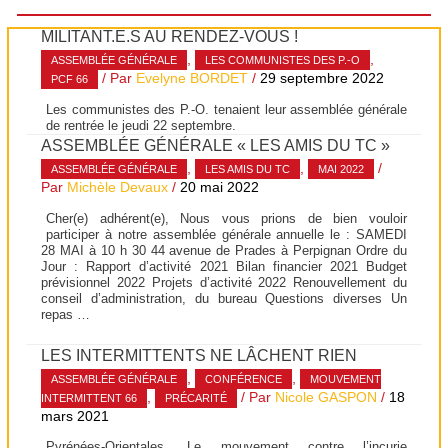
MILITANT.E.S AU RENDEZ-VOUS !
,
,
ASSEMBLÉE GÉNÉRALE
LES COMMUNISTES DES P.-O
/ Par
Evelyne BORDET
/
29 septembre 2022
PCF 66
Les communistes des P.-O. tenaient leur assemblée générale
de rentrée le jeudi 22 septembre.
ASSEMBLÉE GÉNÉRALE « LES AMIS DU TC »
,
,
/
ASSEMBLÉE GÉNÉRALE
LES AMIS DU TC
MAI 2022
Par
Michèle Devaux
/
20 mai 2022
Cher(e) adhérent(e), Nous vous prions de bien vouloir
participer à notre assemblée générale annuelle le : SAMEDI
28 MAI à 10 h 30 44 avenue de Prades à Perpignan Ordre du
Jour : Rapport d’activité 2021 Bilan financier 2021 Budget
prévisionnel 2022 Projets d’activité 2022 Renouvellement du
conseil d’administration, du bureau Questions diverses Un
repas …
LES INTERMITTENTS NE LÂCHENT RIEN
,
,
ASSEMBLÉE GÉNÉRALE
CONFÉRENCE
MOUVEMENT
,
/ Par
Nicole GASPON
/
18
INTERMITTENT 66
PRÉCARITÉ
mars 2021
Pyrénées-Orientales. Le mouvement contre l’incurie