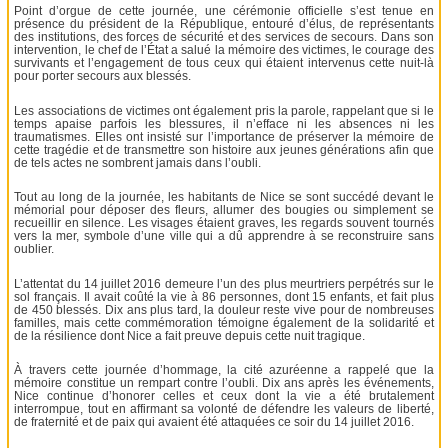
Point d’orgue de cette journée, une cérémonie officielle s’est tenue en
présence du président de la République, entouré d’élus, de représentants
des institutions, des forces de sécurité et des services de secours. Dans son
intervention, le chef de l’État a salué la mémoire des victimes, le courage des
survivants et l’engagement de tous ceux qui étaient intervenus cette nuit-là
pour porter secours aux blessés.
Les associations de victimes ont également pris la parole, rappelant que si le
temps apaise parfois les blessures, il n’efface ni les absences ni les
traumatismes. Elles ont insisté sur l’importance de préserver la mémoire de
cette tragédie et de transmettre son histoire aux jeunes générations afin que
de tels actes ne sombrent jamais dans l’oubli.
Tout au long de la journée, les habitants de Nice se sont succédé devant le
mémorial pour déposer des fleurs, allumer des bougies ou simplement se
recueillir en silence. Les visages étaient graves, les regards souvent tournés
vers la mer, symbole d’une ville qui a dû apprendre à se reconstruire sans
oublier.
L’attentat du 14 juillet 2016 demeure l’un des plus meurtriers perpétrés sur le
sol français. Il avait coûté la vie à 86 personnes, dont 15 enfants, et fait plus
de 450 blessés. Dix ans plus tard, la douleur reste vive pour de nombreuses
familles, mais cette commémoration témoigne également de la solidarité et
de la résilience dont Nice a fait preuve depuis cette nuit tragique.
À travers cette journée d’hommage, la cité azuréenne a rappelé que la
mémoire constitue un rempart contre l’oubli. Dix ans après les événements,
Nice continue d’honorer celles et ceux dont la vie a été brutalement
interrompue, tout en affirmant sa volonté de défendre les valeurs de liberté,
de fraternité et de paix qui avaient été attaquées ce soir du 14 juillet 2016.