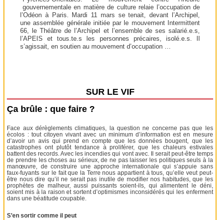
gouvernementale en matière de culture relaie l’occupation de
l’Odéon à Paris. Mardi 11 mars se tenait, devant l’Archipel,
une assemblée générale initiée par le mouvement Intermittent
66, le Théâtre de l’Archipel et l’ensemble de ses salarié.e.s,
l’APEIS et tous.te.s les personnes précaires, isolé.e.s. Il
s’agissait, en soutien au mouvement d’occupation …
SUR LE VIF
Ça brûle : que faire ?
Face aux dérèglements climatiques, la question ne concerne pas que les
écolos : tout citoyen vivant avec un minimum d’information est en mesure
d’avoir un avis qui prend en compte que les données bougent, que les
catastrophes ont plutôt tendance à proliférer, que les chaleurs estivales
battent des records. Avec les incendies qui vont avec. Il serait peut-être temps
de prendre les choses au sérieux, de ne pas laisser les politiques seuls à la
manœuvre, de construire une approche internationale qui s’appuie sans
faux-fuyants sur le fait que la Terre nous appartient à tous, qu’elle veut peut-
être nous dire qu’il ne serait pas inutile de modifier nos habitudes, que les
prophètes de malheur, aussi puissants soient-ils, qui alimentent le déni,
soient mis à la raison et sortent d’optimismes inconsidérés qui les enferment
dans une béatitude coupable.
S’en sortir comme il peut