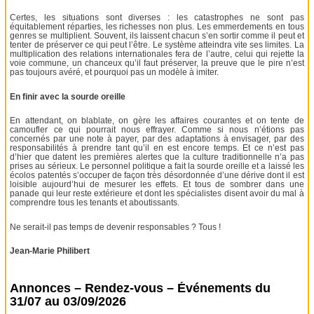
Certes, les situations sont diverses : les catastrophes ne sont pas
équitablement réparties, les richesses non plus. Les emmerdements en tous
genres se multiplient. Souvent, ils laissent chacun s’en sortir comme il peut et
tenter de préserver ce qui peut l’être. Le système atteindra vite ses limites. La
multiplication des relations internationales fera de l’autre, celui qui rejette la
voie commune, un chanceux qu’il faut préserver, la preuve que le pire n’est
pas toujours avéré, et pourquoi pas un modèle à imiter.
En finir avec la sourde oreille
En attendant, on blablate, on gère les affaires courantes et on tente de
camoufler ce qui pourrait nous effrayer. Comme si nous n’étions pas
concernés par une note à payer, par des adaptations à envisager, par des
responsabilités à prendre tant qu’il en est encore temps. Et ce n’est pas
d’hier que datent les premières alertes que la culture traditionnelle n’a pas
prises au sérieux. Le personnel politique a fait la sourde oreille et a laissé les
écolos patentés s’occuper de façon très désordonnée d’une dérive dont il est
loisible aujourd’hui de mesurer les effets. Et tous de sombrer dans une
panade qui leur reste extérieure et dont les spécialistes disent avoir du mal à
comprendre tous les tenants et aboutissants.
Ne serait-il pas temps de devenir responsables ? Tous !
Jean-Marie Philibert
Annonces – Rendez-vous – Événements du
31/07 au 03/09/2026