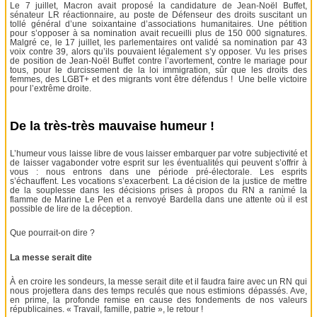
Le 7 juillet, Macron avait proposé la candidature de Jean-Noël Buffet,
sénateur LR réactionnaire, au poste de Défenseur des droits suscitant un
tollé général d’une soixantaine d’associations humanitaires. Une pétition
pour s’opposer à sa nomination avait recueilli plus de 150 000 signatures.
Malgré ce, le 17 juillet, les parlementaires ont validé sa nomination par 43
voix contre 39, alors qu’ils pouvaient légalement s’y opposer. Vu les prises
de position de Jean-Noël Buffet contre l’avortement, contre le mariage pour
tous, pour le durcissement de la loi immigration, sûr que les droits des
femmes, des LGBT+ et des migrants vont être défendus ! Une belle victoire
pour l’extrême droite.
De la très-très mauvaise humeur !
L’humeur vous laisse libre de vous laisser embarquer par votre subjectivité et
de laisser vagabonder votre esprit sur les éventualités qui peuvent s’offrir à
vous : nous entrons dans une période pré-électorale. Les esprits
s’échauffent. Les vocations s’exacerbent. La décision de la justice de mettre
de la souplesse dans les décisions prises à propos du RN a ranimé la
flamme de Marine Le Pen et a renvoyé Bardella dans une attente où il est
possible de lire de la déception.
Que pourrait-on dire ?
La messe serait dite
À en croire les sondeurs, la messe serait dite et il faudra faire avec un RN qui
nous projettera dans des temps reculés que nous estimions dépassés. Ave,
en prime, la profonde remise en cause des fondements de nos valeurs
républicaines. « Travail, famille, patrie », le retour !