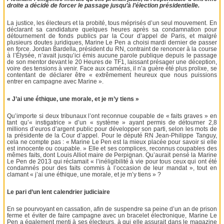
droite a décidé de forcer le passage jusqu’à l’élection présidentielle.
La justice, les électeurs et la probité, tous méprisés d’un seul mouvement. En
déclarant sa candidature quelques heures après sa condamnation pour
détournement de fonds publics par la Cour d’appel de Paris, et malgré
plusieurs doutes juridiques, Marine Le Pen a choisi mardi dernier de passer
en force. Jordan Bardella, président du RN, contraint de renoncer à la course
à l’Élysée, n’avait jusqu’ici émis aucune parole publique depuis le passage
de son mentor devant le 20 Heures de TF1, laissant présager une déception,
voire des tensions à venir. Face aux caméras, il n’a guère été plus prolixe, se
contentant de déclarer être « extrêmement heureux que nous puissions
entrer en campagne avec Marine ».
« J’ai une éthique, une morale, et je m’y tiens »
Qu’importe si deux tribunaux l’ont reconnue coupable de « faits graves » en
tant qu’« instigatrice » d’un « système » ayant permis de détourner 2,8
millions d’euros d’argent public pour développer son parti, selon les mots de
la présidente de la Cour d’appel. Pour le député RN Jean-Philippe Tanguy,
cela ne compte pas : « Marine Le Pen est la mieux placée pour savoir si elle
est innocente ou coupable. » Elle et ses complices, reconnus coupables des
mêmes faits, dont Louis Alliot maire de Perpignan. Qu’aurait pensé la Marine
Le Pen de 2013 qui réclamait « l’inéligibilité à vie pour tous ceux qui ont été
condamnés pour des faits commis à l’occasion de leur mandat », tout en
clamant « j’ai une éthique, une morale, et je m’y tiens » ?
Le pari d’un lent calendrier judiciaire
En se pourvoyant en cassation, afin de suspendre sa peine d’un an de prison
ferme et éviter de faire campagne avec un bracelet électronique, Marine Le
Pen a également menti à ses électeurs, à qui elle assurait dans le magazine