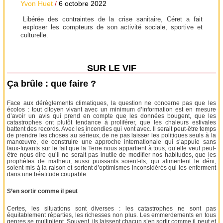
Yvon Huet
/
6 octobre 2022
Libérée des contraintes de la crise sanitaire, Céret a fait
exploser les compteurs de son activité sociale, sportive et
culturelle.
SUR LE VIF
Ça brûle : que faire ?
Face aux dérèglements climatiques, la question ne concerne pas que les
écolos : tout citoyen vivant avec un minimum d’information est en mesure
d’avoir un avis qui prend en compte que les données bougent, que les
catastrophes ont plutôt tendance à proliférer, que les chaleurs estivales
battent des records. Avec les incendies qui vont avec. Il serait peut-être temps
de prendre les choses au sérieux, de ne pas laisser les politiques seuls à la
manœuvre, de construire une approche internationale qui s’appuie sans
faux-fuyants sur le fait que la Terre nous appartient à tous, qu’elle veut peut-
être nous dire qu’il ne serait pas inutile de modifier nos habitudes, que les
prophètes de malheur, aussi puissants soient-ils, qui alimentent le déni,
soient mis à la raison et sortent d’optimismes inconsidérés qui les enferment
dans une béatitude coupable.
S’en sortir comme il peut
Certes, les situations sont diverses : les catastrophes ne sont pas
équitablement réparties, les richesses non plus. Les emmerdements en tous
genres se multiplient. Souvent, ils laissent chacun s’en sortir comme il peut et