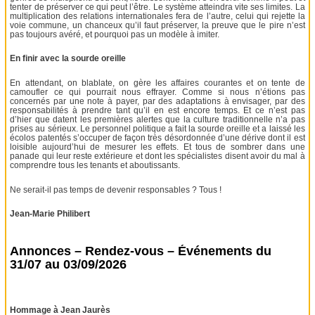
tenter de préserver ce qui peut l’être. Le système atteindra vite ses limites. La
multiplication des relations internationales fera de l’autre, celui qui rejette la
voie commune, un chanceux qu’il faut préserver, la preuve que le pire n’est
pas toujours avéré, et pourquoi pas un modèle à imiter.
En finir avec la sourde oreille
En attendant, on blablate, on gère les affaires courantes et on tente de
camoufler ce qui pourrait nous effrayer. Comme si nous n’étions pas
concernés par une note à payer, par des adaptations à envisager, par des
responsabilités à prendre tant qu’il en est encore temps. Et ce n’est pas
d’hier que datent les premières alertes que la culture traditionnelle n’a pas
prises au sérieux. Le personnel politique a fait la sourde oreille et a laissé les
écolos patentés s’occuper de façon très désordonnée d’une dérive dont il est
loisible aujourd’hui de mesurer les effets. Et tous de sombrer dans une
panade qui leur reste extérieure et dont les spécialistes disent avoir du mal à
comprendre tous les tenants et aboutissants.
Ne serait-il pas temps de devenir responsables ? Tous !
Jean-Marie Philibert
Annonces – Rendez-vous – Événements du
31/07 au 03/09/2026
Hommage à Jean Jaurès