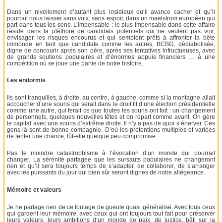
Dans un nivellement d’autant plus insidieux qu’il avance cacher et qu’il
pourrait nous laisser sans voix, sans espoir, dans un maelström européen qui
part dans tous les sens. L’impensable : le plus impensable dans cette affaire
réside dans la pléthore de candidats potentiels qui ne veulent pas voir,
envisager les risques encourus et qui semblent prêts à affronter la bête
immonde en tant que candidate comme les autres, BCBG, dédiabolisée,
digne de concourir après son père, après ses tentatives infructueuses, avec
de grands soutiens populaires et d’énormes appuis financiers … à une
compétition où se joue une partie de notre histoire.
Les endormis
Ils sont tranquilles, à droite, au centre, à gauche, comme si la montagne allait
accoucher d’une souris qui serait dans le droit fil d’une élection présidentielle
comme une autre, qui ferait ce que toutes les souris ont fait : un changement
de personnels, quelques nouvelles têtes et on repart comme avant. On gère
le capital avec une souris d’extrême droite. Il n’y a pas de quoi s’énerver. Ces
gens-là sont de bonne compagnie. D’où les prétentions multiples et variées
de tenter une chance, fût-elle quelque peu compromise.
Pas le moindre catastrophisme à l’évocation d’un monde qui pourrait
changer. La sérénité partagée que les sursauts populaires ne changeront
rien et qu’il sera toujours temps de s’adapter, de collaborer, de s’arranger
avec les puissants du jour qui bien sûr seront dignes de notre allégeance.
Mémoire et valeurs
Je ne partage rien de ce foutage de gueule quasi généralisé. Avec tous ceux
qui gardent leur mémoire, avec ceux qui ont toujours tout fait pour préserver
leurs valeurs, leurs ambitions d’un monde de paix, de justice, bâti sur la