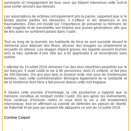
survivants et l’engagement de tous ceux qui étaient intervenus cette nuit-là
pour porter secours aux blessés.
Les associations de victimes ont également pris la parole, rappelant que si le
temps apaise parfois les blessures, il n’efface ni les absences ni les
traumatismes. Elles ont insisté sur l’importance de préserver la mémoire de
cette tragédie et de transmettre son histoire aux jeunes générations afin que
de tels actes ne sombrent jamais dans l’oubli.
Tout au long de la journée, les habitants de Nice se sont succédé devant le
mémorial pour déposer des fleurs, allumer des bougies ou simplement se
recueillir en silence. Les visages étaient graves, les regards souvent tournés
vers la mer, symbole d’une ville qui a dû apprendre à se reconstruire sans
oublier.
L’attentat du 14 juillet 2016 demeure l’un des plus meurtriers perpétrés sur le
sol français. Il avait coûté la vie à 86 personnes, dont 15 enfants, et fait plus
de 450 blessés. Dix ans plus tard, la douleur reste vive pour de nombreuses
familles, mais cette commémoration témoigne également de la solidarité et
de la résilience dont Nice a fait preuve depuis cette nuit tragique.
À travers cette journée d’hommage, la cité azuréenne a rappelé que la
mémoire constitue un rempart contre l’oubli. Dix ans après les événements,
Nice continue d’honorer celles et ceux dont la vie a été brutalement
interrompue, tout en affirmant sa volonté de défendre les valeurs de liberté,
de fraternité et de paix qui avaient été attaquées ce soir du 14 juillet 2016.
Corinne Coquet