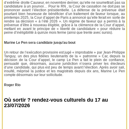
d’extrême droite Causeur, en novembre dernier, qu’elle ne soumettrait pas sa
candidature à un pourvoi… Pour le RN , la Cour de cassation ne doit pas se
prononcer avant l’élection présidentielle. La défense de la prévenue était
pourtant bien heureuse de bénéficier d’un traitement de faveur lorsque, au
printemps 2025, la Cour d’appel de Paris a annoncé qu’elle ferait en sorte de
rendre sa décision « à l’été 2026 ». Un régime de faveur qui a permis à la
prévenue d’être à nouveau éligible, grâce à la clémence de la Cour d’appel,
mettant en avant le principe de « liberté de candidature » pour réduire la
peine d’inéligibilité à quinze mois ferme (ainsi que trente avec sursis).
Marine Le Pen sera candidate jusqu’au bout
Un retour de l’exécution provisoire est jugé « improbable » par Jean-Philippe
Tanguy, un des plus fidèles lieutenants de la « patronne » Car, depuis la
décision de la Cour d’appel, le camp Le Pen a fait le plein de confiance,
persuadé que, désormais, aucune juridiction n’osera priver les électeurs
d’une candidate, qui plus est peu de temps avant l’élection. Après avoir sali,
insulté, méprisé la justice et les magistrats depuis dix ans, Marine Le Pen
compte désormais sur leur sollicitude.
Roger Rio
Où sortir ? rendez-vous culturels du 17 au
23/07/2026