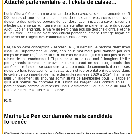
Attaché parlementaire et tickets de caisse…
Louis Aliot a été condamné à un an de prison avec sursis, une amende de 5
000 euros et une peine d’inéligibilité de deux ans avec sursis pour avoir
détourné des fonds européens de leur destination initiale, à savoir payer un
attaché parlementaire… qui n’a jamais été attaché parlementaire du député
Aliot ! Et bien entendu, le maire de Perpignan pousse des cris d’orfraie et crie
à l’injustice… car il ne s’est pas enrichi personnellement. Étrange façon de
nier le vol de l’argent des contribuables européens…
Car, selon cette conception « aliotesque », si demain, je barbote deux litres
d’eau au supermarché du coin, non pour moi mais pour donner, par ces
temps de canicule, à boire au SDF du coin de ma rue, il n’y aurait pas plus de
raison de me condamner ! Et puis, on a un peu de mal à imaginer l’édile
perpignanais comme un chevalier blanc quand on sait que, depuis des
années, il refuse de se soumettre à la demande de communication de ses
notes de frais (déplacements, restauration et représentation) réalisées dans
le cadre de son mandat de maire durant les années 2020 à 2024. Il a même
fallu un jugement du Tribunal administratif de Montpellier pour lui rappeler
qu’il est normal de contrôler l’utilisation de l’argent des contribuables …
perpignanais comme européens. Mais visiblement Louis Aliot a du mal à
retrouver factures et tickets de caisse…
R. G.
Marine Le Pen condamnée mais candidate
forcenée
Piétinant l’exigence morale qu’elle prônait jadis, la responsable d’extrême