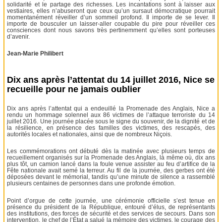
solidarité et le partage des richesses. Les incantations sont à laisser aux
vestiaires, elles n’abuseront que ceux qu’un sursaut démocratique pourrait
momentanément réveiller d’un sommeil profond. Il importe de se lever. Il
importe de bousculer un laisser-aller coupable du pire pour réveiller ces
consciences dont nous savons très pertinemment qu’elles sont porteuses
d’avenir.
Jean-Marie Philibert
Dix ans après l’attentat du 14 juillet 2016, Nice se
recueille pour ne jamais oublier
Dix ans après l’attentat qui a endeuillé la Promenade des Anglais, Nice a
rendu un hommage solennel aux 86 victimes de l’attaque terroriste du 14
juillet 2016. Une journée placée sous le signe du souvenir, de la dignité et de
la résilience, en présence des familles des victimes, des rescapés, des
autorités locales et nationales, ainsi que de nombreux Niçois.
Les commémorations ont débuté dès la matinée avec plusieurs temps de
recueillement organisés sur la Promenade des Anglais, là même où, dix ans
plus tôt, un camion lancé dans la foule venue assister au feu d’artifice de la
Fête nationale avait semé la terreur. Au fil de la journée, des gerbes ont été
déposées devant le mémorial, tandis qu’une minute de silence a rassemblé
plusieurs centaines de personnes dans une profonde émotion.
Point d’orgue de cette journée, une cérémonie officielle s’est tenue en
présence du président de la République, entouré d’élus, de représentants
des institutions, des forces de sécurité et des services de secours. Dans son
intervention, le chef de l’État a salué la mémoire des victimes, le courage des