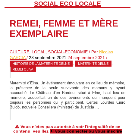
SOCIAL ECO LOCALE
REMEI, FEMME ET MÈRE
EXEMPLAIRE
CULTURE
,
LOCAL
,
SOCIAL-ECONOMIE
/ Par
Nicolas
GARCIA
/
23 septembre 2021
24 septembre 2021
/
,
,
HISTOIRE DE LA MATERNITÉ DELNE
MATERNITÉ DELNE
REMEI OLIVA
Maternité d’Elna. Un événement émouvant en ce lieu de mémoire,
la présence de la seule survivante des mamans y ayant
accouché. Le Château d’en Bardou, situé à Elne, haut lieu de
mémoire, accueillait un de ces évènements qui marquent pour
toujours les personnes qui y participent. Certes Lourdes Ciuró
Buldó, nouvelle Consellera (ministre) de Justícia …
Vous n'etes pas autorisé à voir l'integralité de ce
contenu, veuillez
vous connecter ou vous inscrire