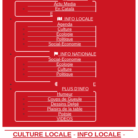
Actu Media
En Català
Exclusivité Site
INFO LOCALE
Agenda
Culture
Ecologie
Politique
Social-Economie
Sports
INFO NATIONALE
Social-Economie
Ecologie
Culture
Politique
Sports
INFO MONDIALE
PLUS D’INFO
Humeur
Coups de Gueule
Dessins Delgé
Plaisirs de la table
Poésie
VIDEOS
CULTURE LOCALE
-
INFO LOCALE
-