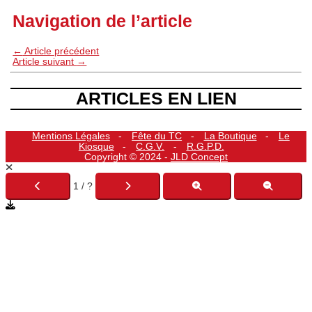
Navigation de l’article
←
Article précédent
Article suivant
→
ARTICLES EN LIEN
Mentions Légales
Fête du TC
La Boutique
Le
Kiosque
C.G.V.
R.G.P.D.
Copyright © 2024 -
JLD Concept
1 / ?