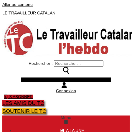
Aller au contenu
LE TRAVAILLEUR CATALAN
Rechercher :
Facebook
Twitter
Youtube
Instagram
Connexion
S'ABONNER
LES AMIS DU TC
SOUTENIR LE TC
Menu
A LA UNE