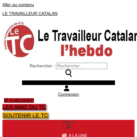
Aller au contenu
LE TRAVAILLEUR CATALAN
Rechercher :
Facebook
Twitter
Youtube
Instagram
Connexion
S'ABONNER
LES AMIS DU TC
SOUTENIR LE TC
Menu
A LA UNE