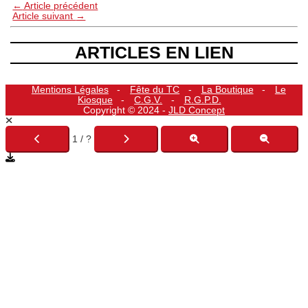
←
Article précédent
Article suivant
→
ARTICLES EN LIEN
Mentions Légales
Fête du TC
La Boutique
Le
Kiosque
C.G.V.
R.G.P.D.
Copyright © 2024 -
JLD Concept
1 / ?