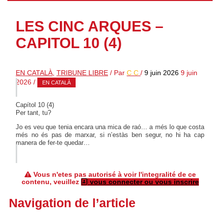
LES CINC ARQUES –
CAPITOL 10 (4)
EN CATALÀ
,
TRIBUNE LIBRE
/ Par
C C
/
9 juin 2026
9 juin
2026
/
EN CATALÀ
Capítol 10 (4)
Per tant, tu?
Jo es veu que tenia encara una mica de raó… a més lo que costa
més no és pas de marxar, si n’estàs ben segur, no hi ha cap
manera de fer-te quedar…
Vous n'etes pas autorisé à voir l'integralité de ce
contenu, veuillez
vous connecter ou vous inscrire
Navigation de l’article