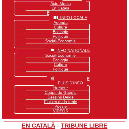
Actu Media
En Català
Exclusivité Site
INFO LOCALE
Agenda
Culture
Ecologie
Politique
Social-Economie
Sports
INFO NATIONALE
Social-Economie
Ecologie
Culture
Politique
Sports
INFO MONDIALE
PLUS D’INFO
Humeur
Coups de Gueule
Dessins Delgé
Plaisirs de la table
Poésie
VIDEOS
EN CATALÀ
-
TRIBUNE LIBRE