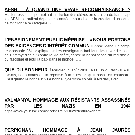
AESH – À QUAND UNE VRAIE RECONNAISSANCE ?
Maillon essentiel permettant l’inclusion des élèves en situation de handicap,
les AESH se battent depuis des années pour obtenir la création d’un corps
de fonctionnaire catégorie B.
…
L’ENSEIGNEMENT PUBLIC MÉPRISÉ – « NOUS PORTONS
DES EXIGENCES D’INTÉRÊT COMMUN »
Anne-Marie Delcamp,
responsable FSU, explique : « Les enseignants font leurs les revendications
de l’intersyndicale : contre la vie chère, contre la banalisation du racisme et
du fascisme et pour la paix dans le monde.…
…
QUE DU BONHEUR !
Mercredi 5 août 2026, au Club du festival Pau
Casals, nous avons eu la réponse à la question qu’il posait en chanson :
C’est quand le bonheur ? Le bonheur, ce fut ce soir-là, à Prades, avec…
…
VALMANYA, HOMMAGE AUX RÉSISTANTS ASSASSINÉS
PAR LES NAZIS EN 1944
https://www.youtube.com/shorts/iTtzP7I9iKw?feature=share
…
PERPIGNAN, HOMMAGE À JEAN JAURÈS