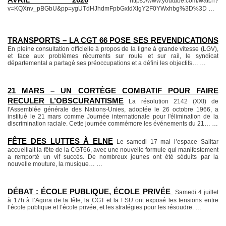
AVRIL 2026
https://www.youtube.com/watch?
v=KQXnv_pBGbU&pp=ygUTdHJhdmFpbGxldXIgY2F0YWxhbg%3D%3D
…
TRANSPORTS – LA CGT 66 POSE SES REVENDICATIONS
En pleine consultation officielle à propos de la ligne à grande vitesse (LGV),
et face aux problèmes récurrents sur route et sur rail, le syndicat
départemental a partagé ses préoccupations et a défini les objectifs…
…
21 MARS – UN CORTÈGE COMBATIF POUR FAIRE
RECULER L’OBSCURANTISME
La résolution 2142 (XXI) de
l'Assemblée générale des Nations-Unies, adoptée le 26 octobre 1966, a
institué le 21 mars comme Journée internationale pour l'élimination de la
discrimination raciale. Cette journée commémore les événements du 21…
…
FÊTE DES LUTTES À ELNE
Le samedi 17 mai l’espace Salitar
accueillait la fête de la CGT66, avec une nouvelle formule qui manifestement
a remporté un vif succès. De nombreux jeunes ont été séduits par la
nouvelle mouture, la musique…
…
DÉBAT : ÉCOLE PUBLIQUE, ÉCOLE PRIVÉE
Samedi 4 juillet
à 17h à l’Agora de la fête, la CGT et la FSU ont exposé les tensions entre
l’école publique et l’école privée, et les stratégies pour les résoudre.
…