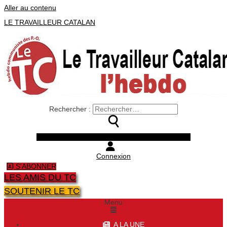
Aller au contenu
LE TRAVAILLEUR CATALAN
Rechercher :
Facebook
Twitter
Youtube
Instagram
Connexion
S'ABONNER
LES AMIS DU TC
SOUTENIR LE TC
Menu
A LA UNE