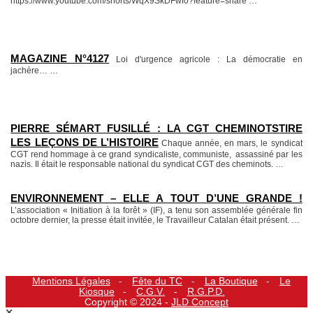
https://www.youtube.com/shorts/WqX9SkDFwf0?feature=share
…
MAGAZINE N°4127
Loi d'urgence agricole : La démocratie en
jachère…
…
PIERRE SÉMART FUSILLÉ : LA CGT CHEMINOTSTIRE
LES LEÇONS DE L’HISTOIRE
Chaque année, en mars, le syndicat
CGT rend hommage à ce grand syndicaliste, communiste, assassiné par les
nazis. Il était le responsable national du syndicat CGT des cheminots.
…
ENVIRONNEMENT – ELLE A TOUT D’UNE GRANDE !
L’association « Initiation à la forêt » (IF), a tenu son assemblée générale fin
octobre dernier, la presse était invitée, le Travailleur Catalan était présent.
…
Mentions Légales
Fête du TC
La Boutique
Le
Kiosque
C.G.V.
R.G.P.D.
Copyright © 2024 -
JLD Concept