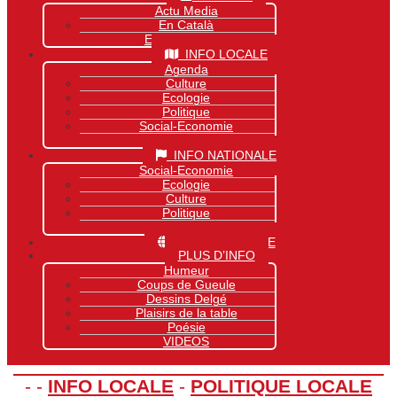
Actu Media
En Català
Exclusivité Site
INFO LOCALE
Agenda
Culture
Ecologie
Politique
Social-Economie
Sports
INFO NATIONALE
Social-Economie
Ecologie
Culture
Politique
Sports
INFO MONDIALE
PLUS D’INFO
Humeur
Coups de Gueule
Dessins Delgé
Plaisirs de la table
Poésie
VIDEOS
-
-
INFO LOCALE
-
POLITIQUE LOCALE