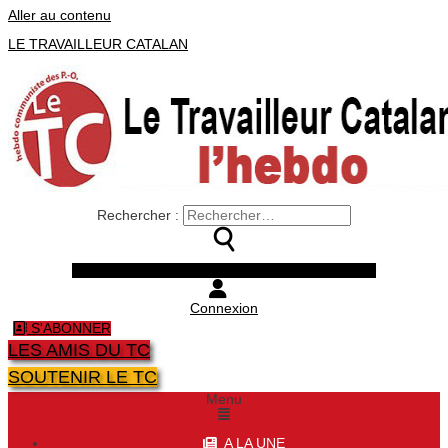
Aller au contenu
LE TRAVAILLEUR CATALAN
Rechercher :
Facebook
Twitter
Youtube
Instagram
Connexion
S'ABONNER
LES AMIS DU TC
SOUTENIR LE TC
Menu
A LA UNE