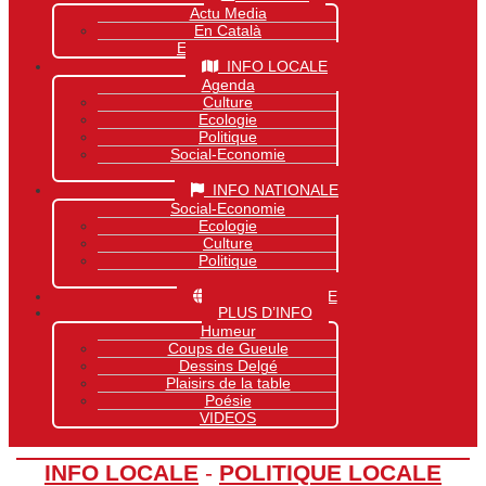
Actu Media
En Català
Exclusivité Site
INFO LOCALE
Agenda
Culture
Ecologie
Politique
Social-Economie
Sports
INFO NATIONALE
Social-Economie
Ecologie
Culture
Politique
Sports
INFO MONDIALE
PLUS D’INFO
Humeur
Coups de Gueule
Dessins Delgé
Plaisirs de la table
Poésie
VIDEOS
INFO LOCALE
-
POLITIQUE LOCALE