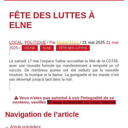
FÊTE DES LUTTES À
ELNE
LOCAL
,
POLITIQUE
/ Par
Michel Marc
/
21 mai 2025
21 mai
2025
/
,
,
CGT66
ELNE
FÊTE DES LUTTES
Le samedi 17 mai l’espace Salitar accueillait la fête de la CGT66,
avec une nouvelle formule qui manifestement a remporté un vif
succès. De nombreux jeunes ont été séduits par la nouvelle
mouture, la musique et la danse. La guinguette et les stands n’ont
pas désempli jusqu’à tard dans la nuit.
Vous n'etes pas autorisé à voir l'integralité de ce
contenu, veuillez
vous connecter ou vous inscrire
Navigation de l’article
←
Article précédent