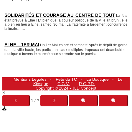
SOLIDARITÉS ET COURAGE AU CENTRE DE TOUT
La fête
était prévue à Elne ! Et bien que la couleur politique de la ville ait bruni, elle
a bien eu lieu à Elne, samedi 30 mai. La fraternité a largement concurrencé
la finale…
…
ELNE – 1ER MAI
Un 1er Mai coloré et combatif. Après le dépôt de gerbe
dans la ville haute, les participants aux multiples drapeaux ont déambulé en
musique à travers le marché pour se rendre sur le parvis de…
…
Mentions Légales
Fête du TC
La Boutique
Le
Kiosque
C.G.V.
R.G.P.D.
Copyright © 2024 -
JLD Concept
1 / ?