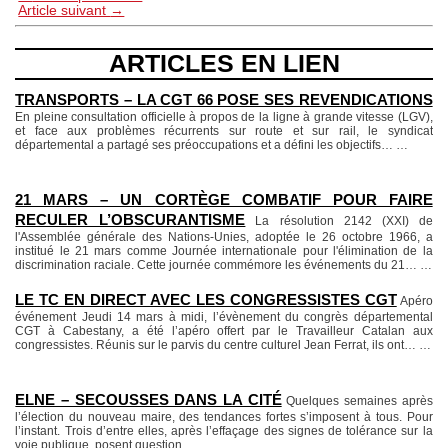
Article suivant
→
ARTICLES EN LIEN
TRANSPORTS – LA CGT 66 POSE SES REVENDICATIONS
En pleine consultation officielle à propos de la ligne à grande vitesse (LGV),
et face aux problèmes récurrents sur route et sur rail, le syndicat
départemental a partagé ses préoccupations et a défini les objectifs…
…
21 MARS – UN CORTÈGE COMBATIF POUR FAIRE
RECULER L’OBSCURANTISME
La résolution 2142 (XXI) de
l'Assemblée générale des Nations-Unies, adoptée le 26 octobre 1966, a
institué le 21 mars comme Journée internationale pour l'élimination de la
discrimination raciale. Cette journée commémore les événements du 21…
…
LE TC EN DIRECT AVEC LES CONGRESSISTES CGT
Apéro
événement Jeudi 14 mars à midi, l’évènement du congrès départemental
CGT à Cabestany, a été l’apéro offert par le Travailleur Catalan aux
congressistes. Réunis sur le parvis du centre culturel Jean Ferrat, ils ont…
…
ELNE – SECOUSSES DANS LA CITÉ
Quelques semaines après
l’élection du nouveau maire, des tendances fortes s’imposent à tous. Pour
l’instant. Trois d’entre elles, après l’effaçage des signes de tolérance sur la
voie publique, posent question.
…