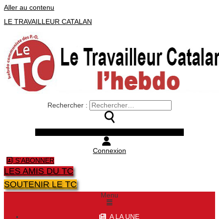
Aller au contenu
LE TRAVAILLEUR CATALAN
Rechercher :
Facebook
Twitter
Youtube
Instagram
Connexion
S'ABONNER
LES AMIS DU TC
SOUTENIR LE TC
Menu
A LA UNE