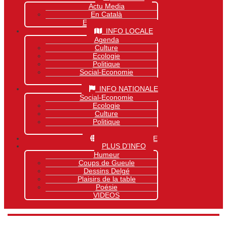
Actu Media
En Català
Exclusivité Site
INFO LOCALE
Agenda
Culture
Ecologie
Politique
Social-Economie
Sports
INFO NATIONALE
Social-Economie
Ecologie
Culture
Politique
Sports
INFO MONDIALE
PLUS D’INFO
Humeur
Coups de Gueule
Dessins Delgé
Plaisirs de la table
Poésie
VIDEOS