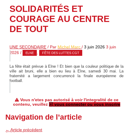
SOLIDARITÉS ET
COURAGE AU CENTRE
DE TOUT
UNE SECONDAIRE
/ Par
Michel Marc
/
3 juin 2026
3 juin
2026
/
,
ELNE
FÊTE DES LUTTES CGT
La fête était prévue à Elne ! Et bien que la couleur politique de la
ville ait bruni, elle a bien eu lieu à Elne, samedi 30 mai. La
fraternité a largement concurrencé la finale européenne de
football.
Vous n'etes pas autorisé à voir l'integralité de ce
contenu, veuillez
vous connecter ou vous inscrire
Navigation de l’article
←
Article précédent