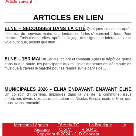
Article suivant
→
ARTICLES EN LIEN
ELNE – SECOUSSES DANS LA CITÉ
Quelques semaines après
l’élection du nouveau maire, des tendances fortes s’imposent à tous. Pour
l’instant. Trois d’entre elles, après l’effaçage des signes de tolérance sur la
voie publique, posent question.
…
ELNE – 1ER MAI
Un 1er Mai coloré et combatif. Après le dépôt de gerbe
dans la ville haute, les participants aux multiples drapeaux ont déambulé en
musique à travers le marché pour se rendre sur le parvis de…
…
MUNICIPALES 2026 – ELNA ENDAVANT, ENAVANT ELNE
Un collectif d’Illibériens, impliqués dans la vie de la commune, issus
d’horizons divers s’est constitué autour de Nicolas Garcia, maire d’Elne, que
nous avons rencontré.
…
Mentions Légales
Fête du TC
La Boutique
Le
Kiosque
C.G.V.
R.G.P.D.
Copyright © 2024 -
JLD Concept