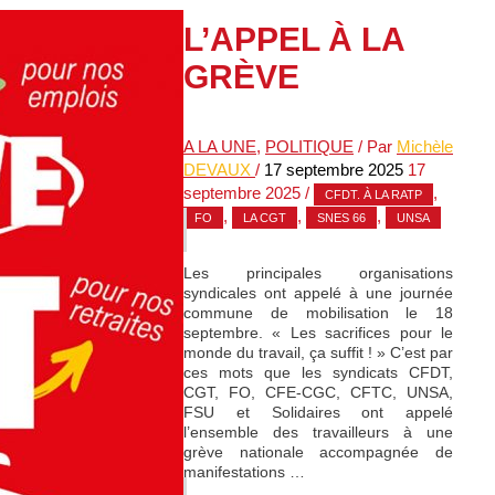
L’APPEL À LA
GRÈVE
A LA UNE
,
POLITIQUE
/ Par
Michèle
DEVAUX
/
17 septembre 2025
17
septembre 2025
/
,
CFDT. À LA RATP
,
,
,
FO
LA CGT
SNES 66
UNSA
Les principales organisations
syndicales ont appelé à une journée
commune de mobilisation le 18
septembre. « Les sacrifices pour le
monde du travail, ça suffit ! » C’est par
ces mots que les syndicats CFDT,
CGT, FO, CFE-CGC, CFTC, UNSA,
FSU et Solidaires ont appelé
l’ensemble des travailleurs à une
grève nationale accompagnée de
manifestations …