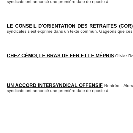
syndicats ont annoncé une première date de riposte à…
…
LE CONSEIL D’ORIENTATION DES RETRAITES (CO
syndicales s’est exprimé dans un texte commun. Gageons que ces 
CHEZ CÉMOI, LE BRAS DE FER ET LE MÉPRIS
Olivier 
UN ACCORD INTERSYNDICAL OFFENSIF
Rentrée - Alor
syndicats ont annoncé une première date de riposte à…
…
ARRÊTEZ LE MASSACRE À GAZA !
Manifestation de souti