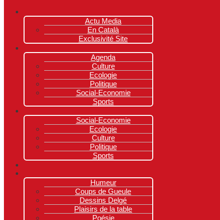
Actu Media
En Català
Exclusivité Site
Agenda
Culture
Ecologie
Politique
Social-Economie
Sports
Social-Economie
Ecologie
Culture
Politique
Sports
Humeur
Coups de Gueule
Dessins Delgé
Plaisirs de la table
Poésie