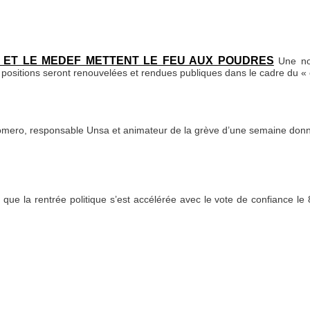
R) ET LE MEDEF METTENT LE FEU AUX POUDRES
Une no
positions seront renouvelées et rendues publiques dans le cadre du «
Romero, responsable Unsa et animateur de la grève d’une semaine donn
s que la rentrée politique s’est accélérée avec le vote de confiance 
en samedi 14 juin à l’appel des organisations syndicales.
…