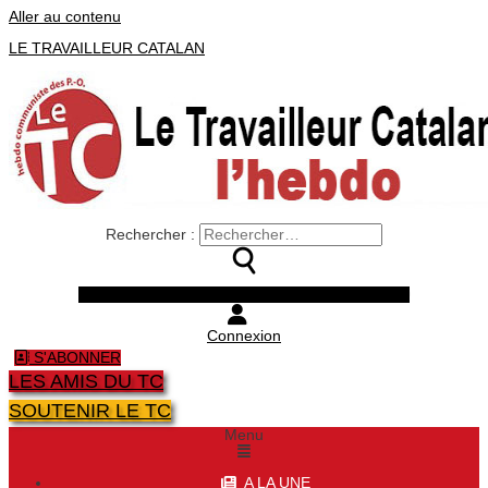
Aller au contenu
LE TRAVAILLEUR CATALAN
Rechercher :
Facebook
Twitter
Youtube
Instagram
Connexion
S'ABONNER
LES AMIS DU TC
SOUTENIR LE TC
Menu
A LA UNE