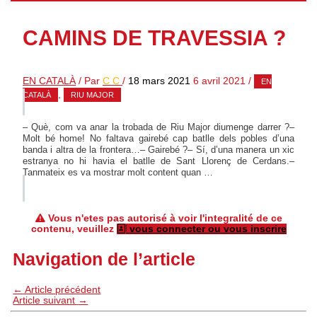
CAMINS DE TRAVESSIA ?
EN CATALÀ
/ Par
C C
/
18 mars 2021
6 avril 2021
/
EN
,
CATALÀ
RIU MAJOR
– Què, com va anar la trobada de Riu Major diumenge darrer ?–
Molt bé home! No faltava gairebé cap batlle dels pobles d’una
banda i altra de la frontera…– Gairebé ?– Sí, d’una manera un xic
estranya no hi havia el batlle de Sant Llorenç de Cerdans.–
Tanmateix es va mostrar molt content quan …
Vous n'etes pas autorisé à voir l'integralité de ce
contenu, veuillez
vous connecter ou vous inscrire
Navigation de l’article
←
Article précédent
Article suivant
→