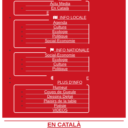
Actu Media
En Català
Exclusivité Site
INFO LOCALE
Agenda
Culture
Ecologie
Politique
Social-Economie
Sports
INFO NATIONALE
Social-Economie
Ecologie
Culture
Politique
Sports
INFO MONDIALE
PLUS D’INFO
Humeur
Coups de Gueule
Dessins Delgé
Plaisirs de la table
Poésie
VIDEOS
EN CATALÀ