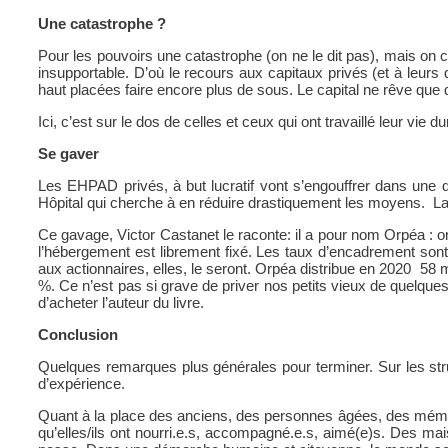
Une catastrophe ?
Pour les pouvoirs une catastrophe (on ne le dit pas), mais on 
insupportable. D’où le recours aux capitaux privés (et à leurs
haut placées faire encore plus de sous. Le capital ne rêve que 
Ici, c’est sur le dos de celles et ceux qui ont travaillé leur vi
Se gaver
Les EHPAD privés, à but lucratif vont s’engouffrer dans une d
Hôpital qui cherche à en réduire drastiquement les moyens. La d
Ce gavage, Victor Castanet le raconte: il a pour nom Orpéa :
l’hébergement est librement fixé. Les taux d’encadrement son
aux actionnaires, elles, le seront. Orpéa distribue en 2020 58 m
%. Ce n’est pas si grave de priver nos petits vieux de quelqu
d’acheter l’auteur du livre.
Conclusion
Quelques remarques plus générales pour terminer. Sur les struct
d’expérience.
Quant à la place des anciens, des personnes âgées, des mémés 
qu’elles/ils ont nourri.e.s, accompagné.e.s, aimé(e)s. Des mais