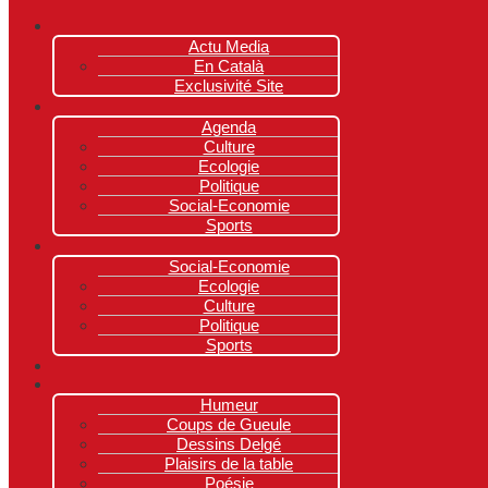
Actu Media
En Català
Exclusivité Site
Agenda
Culture
Ecologie
Politique
Social-Economie
Sports
Social-Economie
Ecologie
Culture
Politique
Sports
Humeur
Coups de Gueule
Dessins Delgé
Plaisirs de la table
Poésie