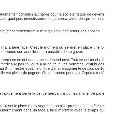
 augmenter, combien la charge pour la société risque de devenir
, avec quelques investissements judicieux, avec des protections
 juste (c’est exactement le mot qui convient) retour des choses.
u mal à faire face. C’est le moment où se met en place une loi
fortunée sur laquelle il sera possible de se gaver.
ements en ce qui concerne la dépendance. Tout ce qui touche à
ns médicaux pas toujours à la hauteur. Les sommes distribuées
au 3° trimestre 2021, le chiffre d’affaire augmente de plus de 10
celle est pleine de pognon. On comprend pourquoi Orpéa a tenté
a rapidement sentir la dérive mercantile qui les anime. Je parle
, la seule place à envisager est au plus proche de ceux/celles
n, l’enfermement dans un face à face mortifère avec le temps qui