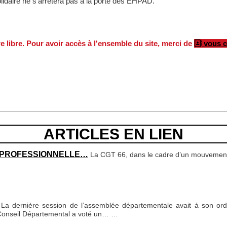
daire ne s’arrêtera pas à la porte des EHPAD.
re libre. Pour avoir accès à l'ensemble du site, merci de
vous c
ARTICLES EN LIEN
E PROFESSIONNELLE…
La CGT 66, dans le cadre d’un mouvement n
La dernière session de l’assemblée départementale avait à son ordr
 Conseil Départemental a voté un…
…