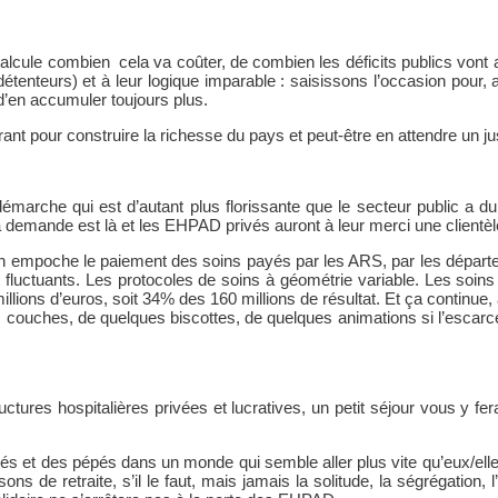
calcule combien cela va coûter, de combien les déficits publics vont
 détenteurs) et à leur logique imparable : saisissons l’occasion pour
d’en accumuler toujours plus.
e durant pour construire la richesse du pays et peut-être en attendre un
émarche qui est d’autant plus florissante que le secteur public a d
emande est là et les EHPAD privés auront à leur merci une clientèle 
 on empoche le paiement des soins payés par les ARS, par les départ
t fluctuants. Les protocoles de soins à géométrie variable. Les soi
illions d’euros, soit 34% des 160 millions de résultat. Et ça continue, 
es couches, de quelques biscottes, de quelques animations si l’escar
ures hospitalières privées et lucratives, un petit séjour vous y fer
et des pépés dans un monde qui semble aller plus vite qu’eux/elles
ons de retraite, s’il le faut, mais jamais la solitude, la ségrégatio