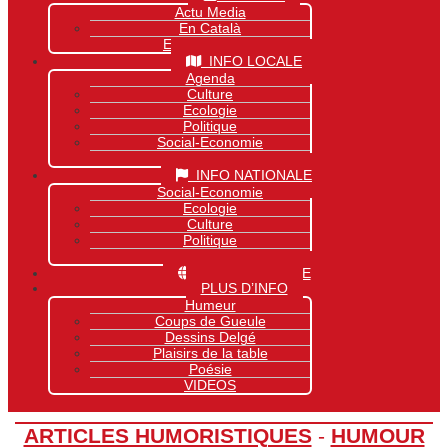
Actu Media
En Català
Exclusivité Site
INFO LOCALE
Agenda
Culture
Ecologie
Politique
Social-Economie
Sports
INFO NATIONALE
Social-Economie
Ecologie
Culture
Politique
Sports
INFO MONDIALE
PLUS D’INFO
Humeur
Coups de Gueule
Dessins Delgé
Plaisirs de la table
Poésie
VIDEOS
ARTICLES HUMORISTIQUES
-
HUMOUR