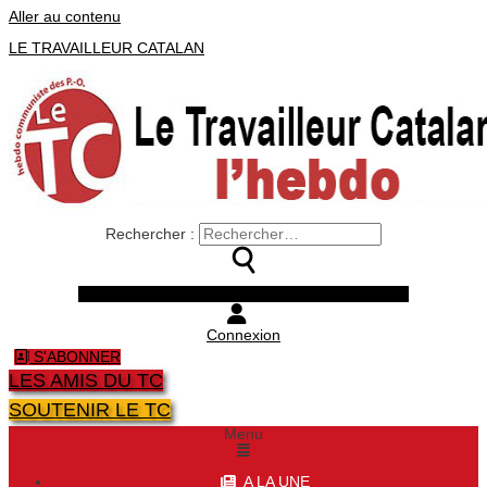
Aller au contenu
LE TRAVAILLEUR CATALAN
Rechercher :
Facebook
Twitter
Youtube
Instagram
Connexion
S'ABONNER
LES AMIS DU TC
SOUTENIR LE TC
Menu
A LA UNE