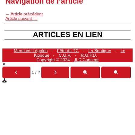
Navigation de l’article
←
Article précédent
Article suivant
→
ARTICLES EN LIEN
Mentions Légales
Fête du TC
La Boutique
Le
Kiosque
C.G.V.
R.G.P.D.
Copyright © 2024 -
JLD Concept
1 / ?