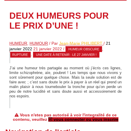
DEUX HUMEURS POUR
LE PRIX D’UNE !
HUMEUR
,
HUMOUR
/ Par
Jean-Marie PHILIBERT
/
21
janvier 2022
21 janvier 2022
/
,
HUMEUR OBSCURE
,
RUPTURE
UNE DATE À RETENIR : LE 27 JANVIER !
J’ai une humeur très partagée au moment où j’écris ces lignes,
limite schizophrène, aïe, poubret ! Les temps que nous vivons y
sont sûrement pour quelque chose. Mais la seule solution est de
faire avec ; c’est sans doute le prix à payer à un réel qui prend un
malin plaisir à nous tournebouler la tronche pour qu’on perde un
peu de notre lucidité et sans doute aussi et accessoirement de
nos espoirs.
Vous n'etes pas autorisé à voir l'integralité de ce
contenu, veuillez
vous connecter ou vous inscrire